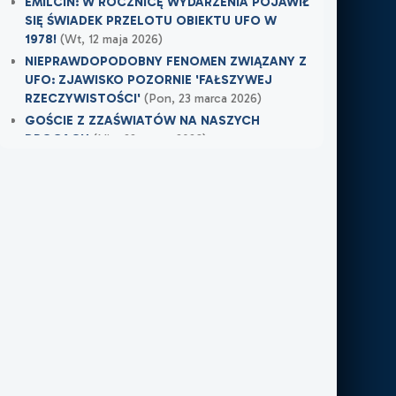
EMILCIN: W ROCZNICĘ WYDARZENIA POJAWIŁ
SIĘ ŚWIADEK PRZELOTU OBIEKTU UFO W
1978!
(Wt, 12 maja 2026)
NIEPRAWDOPODOBNY FENOMEN ZWIĄZANY Z
UFO: ZJAWISKO POZORNIE 'FAŁSZYWEJ
RZECZYWISTOŚCI'
(Pon, 23 marca 2026)
GOŚCIE Z ZZAŚWIATÓW NA NASZYCH
DROGACH
(Nie, 22 marca 2026)
Najnowsze w XXI Piętro:
OSTRZEŻENIE PRZYSZŁO W OSTATNIEJ
CHWILI
(Pt, 7 sierpnia 2026)
TAMTEGO LATA COŚ ZAWISŁO NAD POLEM
(Nie, 31 maja 2026)
PO ŚMIERCI WRÓCIŁ DO MIEJSCA, W KTÓRYM
PRACOWAŁ
(Nie, 31 maja 2026)
Najnowsze w FN24:
Tajemnicza kula nad Kolumbią. Sieć obiegło