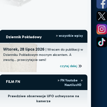
wszystkie wpisy
Dziennik Pokładowy
Wtorek, 28 lipca 2026
| Wracam do publikacji w
Dzienniku Pokładowym mocnym akcentem. A
zresztą... przeczytajcie sami!
czytaj dalej
FN Youtube
FILM FN
NautilusHD
Prawdziwe obserwacje UFO uchwycone na
kamerze