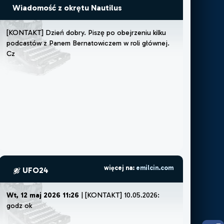
Wiadomość z okrętu Nautilus
[
K
O
N
T
A
K
T
]
D
z
i
e
ń
d
o
b
r
y
.
P
i
s
z
ę
p
o
o
b
e
j
r
z
e
n
i
u
k
i
l
k
u
p
o
d
c
a
s
t
ó
w
z
P
a
n
e
m
B
e
r
n
a
t
o
w
i
c
z
e
m
w
r
o
l
i
g
ł
ó
w
n
e
j
.
C
z
u
j
ę
,
ż
e
m
u
s
z
ę
l
u
b
ż
e
m
o
ż
więcej na:
emilcin.com
UFO24
Wt, 12 maj 2026 11:26
| [KONTAKT] 10.05.2026:
godz ok 22:30.