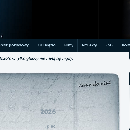
ennik pokładowy
XXI Piętro
Filmy
Projekty
FAQ
Kont
lozofów, tylko głupcy nie mylą się nigdy.
2026
lipiec