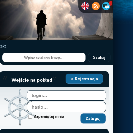
akt
Szukaj
//
//
Rejestracja
Wejście na pokład
Zapamiętaj mnie