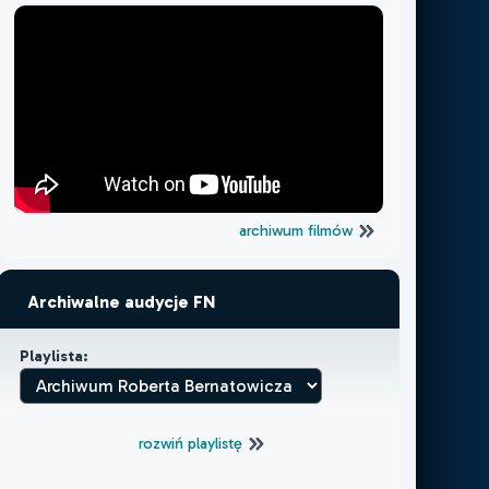
archiwum filmów
Archiwalne audycje FN
Playlista:
rozwiń playlistę