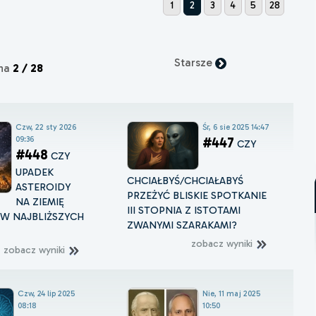
1
2
3
4
5
28
Starsze
ona
2 / 28
Czw, 22 sty 2026
Śr, 6 sie 2025 14:47
09:36
#447
CZY
#448
CZY
UPADEK
CHCIAŁBYŚ/CHCIAŁABYŚ
ASTEROIDY
PRZEŻYĆ BLISKIE SPOTKANIE
NA ZIEMIĘ
III STOPNIA Z ISTOTAMI
W NAJBLIŻSZYCH
ZWANYMI SZARAKAMI?
zobacz wyniki
zobacz wyniki
Czw, 24 lip 2025
Nie, 11 maj 2025
08:18
10:50