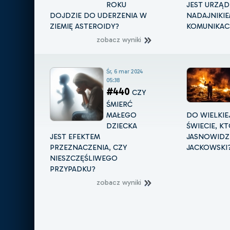
ROKU
JEST URZĄD
DOJDZIE DO UDERZENIA W
NADAJNIKI
ZIEMIĘ ASTEROIDY?
KOMUNIKACJ
zobacz wyniki
Śr, 6 mar 2024
05:38
#440
CZY
ŚMIERĆ
MAŁEGO
DO WIELKIE
DZIECKA
ŚWIECIE, K
JEST EFEKTEM
JASNOWIDZ
PRZEZNACZENIA, CZY
JACKOWSKI
NIESZCZĘŚLIWEGO
PRZYPADKU?
zobacz wyniki