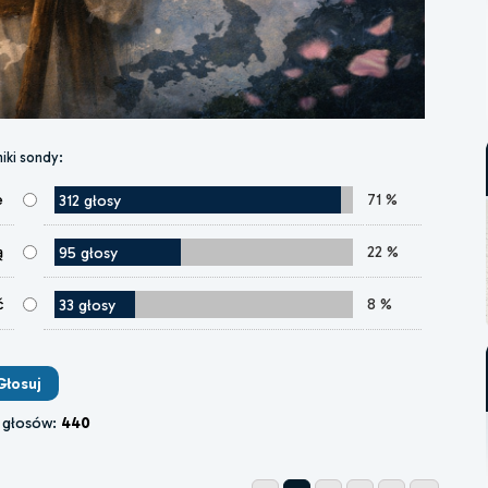
iki sondy:
e
71 %
312 głosy
ą
22 %
95 głosy
ć
8 %
33 głosy
 głosów:
440