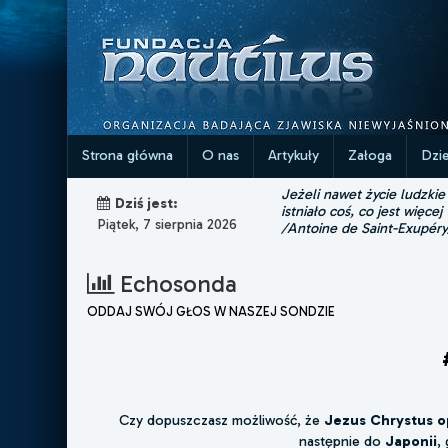
Strona główna
O nas
Artykuły
Załoga
Dzi
Jeżeli nawet życie ludzkie
Dziś jest:
istniało coś, co jest więcej
Piątek, 7 sierpnia 2026
/Antoine de Saint-Exupéry
Echosonda
ODDAJ SWÓJ GŁOS W NASZEJ SONDZIE
Czy dopuszczasz możliwość, że
Jezus Chrystus op
następnie do
Japonii
,