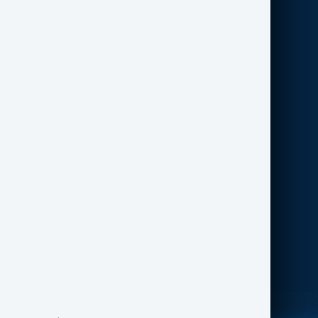
nagranie
(Śr, 20 maja 2026)
Tsuruhiko Kiuchi: prawdziwa zagadka czy
legenda internetu?
(Nie, 22 marca 2026)
GENIALNA METODA ZWAŻENIA ZIEMI
CAVENDISHA
(Pon, 16 marca 2026)
Najnowsze Pytania do FN:
CZY MOŻECIE PRZESŁAĆ 'FILM Z KULĄ'?
(Nie,
22 marca 2026)
DLACZEGO ŚWIADKOWIE POJAWIENIA SIĘ
OBIEKTÓW UFO TAK CZĘSTO.. BOJĄ SIĘ O
TYM MÓWIĆ RODZINIE I ZNAJOMYM?
(Śr, 18
marca 2026)
CZY TO WASZYM ZDANIEM JEST UFO?
(Pon, 9
marca 2026)
Ostatnie porady w Szalupie Ratunkowej:
CIERPIENIE RODZI SIĘ Z PRZYWIĄZANIA
(Śr, 18
marca 2026)