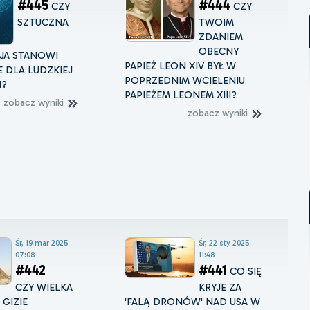
#445
#444
CZY
CZY
SZTUCZNA
TWOIM
ZDANIEM
OBECNY
JA STANOWI
PAPIEŻ LEON XIV BYŁ W
 DLA LUDZKIEJ
POPRZEDNIM WCIELENIU
I?
PAPIEŻEM LEONEM XIII?
zobacz wyniki
zobacz wyniki
Śr, 19 mar 2025
Śr, 22 sty 2025
07:08
11:48
#442
#441
CO SIĘ
CZY WIELKA
KRYJE ZA
 GIZIE
'FALĄ DRONÓW' NAD USA W