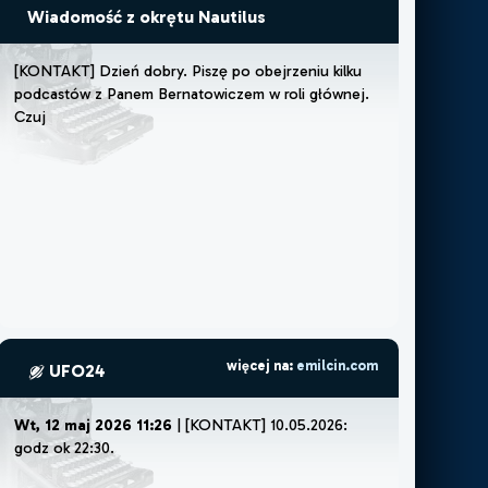
Wiadomość z okrętu Nautilus
[
K
O
N
T
A
K
T
]
D
z
i
e
ń
d
o
b
r
y
.
P
i
s
z
ę
p
o
o
b
e
j
r
z
e
n
i
u
k
i
l
k
u
p
o
d
c
a
s
t
ó
w
z
P
a
n
e
m
B
e
r
n
a
t
o
w
i
c
z
e
m
w
r
o
l
i
g
ł
ó
w
n
e
j
.
C
z
u
j
ę
,
ż
e
m
u
s
z
ę
l
u
b
ż
e
m
więcej na:
emilcin.com
UFO24
Wt, 12 maj 2026 11:26
| [KONTAKT] 10.05.2026:
godz ok 22:30.