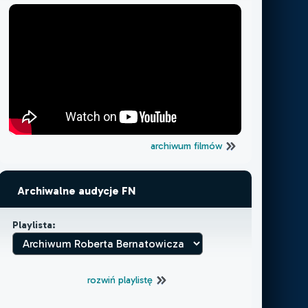
archiwum filmów
Archiwalne audycje FN
Playlista:
rozwiń playlistę