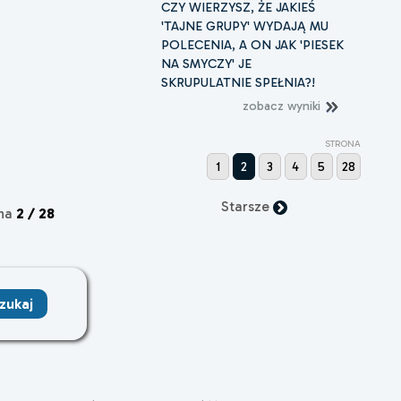
CZY WIERZYSZ, ŻE JAKIEŚ
'TAJNE GRUPY' WYDAJĄ MU
POLECENIA, A ON JAK 'PIESEK
NA SMYCZY' JE
SKRUPULATNIE SPEŁNIA?!
zobacz wyniki
STRONA
1
2
3
4
5
28
Starsze
ona
2 / 28