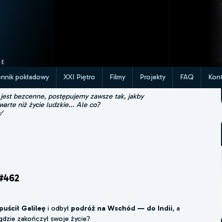
ennik pokładowy
XXI Piętro
Filmy
Projekty
FAQ
Kont
 jest bezcenne, postępujemy zawsze tak, jakby
 warte niż życie ludzkie... Ale co?
/
#462
uścił Galileę
i odbył
podróż na Wschód — do Indii
, a
 gdzie zakończył swoje życie?