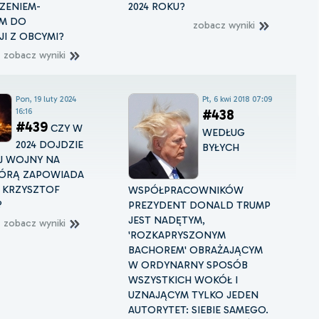
ZENIEM-
2024 ROKU?
EM DO
zobacz wyniki
I Z OBCYMI?
zobacz wyniki
Pon, 19 luty 2024
Pt, 6 kwi 2018 07:09
16:16
#438
#439
CZY W
WEDŁUG
2024 DOJDZIE
BYŁYCH
J WOJNY NA
TÓRĄ ZAPOWIADA
 KRZYSZTOF
WSPÓŁPRACOWNIKÓW
?
PREZYDENT DONALD TRUMP
JEST NADĘTYM,
zobacz wyniki
'ROZKAPRYSZONYM
BACHOREM' OBRAŻAJĄCYM
W ORDYNARNY SPOSÓB
WSZYSTKICH WOKÓŁ I
UZNAJĄCYM TYLKO JEDEN
AUTORYTET: SIEBIE SAMEGO.