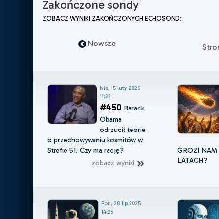
Zakończone sondy
ZOBACZ WYNIKI ZAKOŃCZONYCH ECHOSOND:
Nowsze
Str
Nie, 15 luty 2026
11:22
#450
Barack
Obama
odrzucił teorie
o przechowywaniu kosmitów w
Strefie 51. Czy ma rację?
GROZI NAM 
LATACH?
zobacz wyniki
Pon, 28 lip 2025
14:25