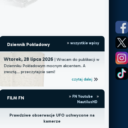
wszystkie wpisy
Dziennik Pokładowy
Wtorek, 28 lipca 2026
| Wracam do publikacji w
Dzienniku Pokładowym mocnym akcentem. A
zresztą... przeczytajcie sami!
czytaj dalej
FN Youtube
FILM FN
NautilusHD
Prawdziwe obserwacje UFO uchwycone na
kamerze