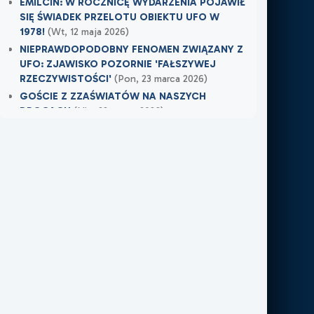
EMILCIN: W ROCZNICĘ WYDARZENIA POJAWIŁ
SIĘ ŚWIADEK PRZELOTU OBIEKTU UFO W
1978!
(Wt, 12 maja 2026)
NIEPRAWDOPODOBNY FENOMEN ZWIĄZANY Z
UFO: ZJAWISKO POZORNIE 'FAŁSZYWEJ
RZECZYWISTOŚCI'
(Pon, 23 marca 2026)
GOŚCIE Z ZZAŚWIATÓW NA NASZYCH
DROGACH
(Nie, 22 marca 2026)
Najnowsze w XXI Piętro:
OSTRZEŻENIE PRZYSZŁO W OSTATNIEJ
CHWILI
(
Dziś
)
TAMTEGO LATA COŚ ZAWISŁO NAD POLEM
(Nie, 31 maja 2026)
PO ŚMIERCI WRÓCIŁ DO MIEJSCA, W KTÓRYM
PRACOWAŁ
(Nie, 31 maja 2026)
Najnowsze w FN24:
Tajemnicza kula nad Kolumbią. Sieć obiegło