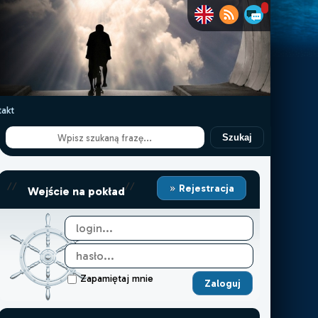
akt
Szukaj
//
//
Rejestracja
Wejście na pokład
Zapamiętaj mnie