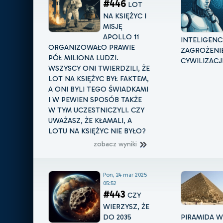
#446
LOT
NA KSIĘŻYC I
MISJĘ
APOLLO 11
INTELIGENC
ORGANIZOWAŁO PRAWIE
ZAGROŻENIE
PÓŁ MILIONA LUDZI.
CYWILIZACJ
WSZYSCY ONI TWIERDZILI, ŻE
LOT NA KSIĘŻYC BYŁ FAKTEM,
A ONI BYLI TEGO ŚWIADKAMI
I W PEWIEN SPOSÓB TAKŻE
W TYM UCZESTNICZYLI. CZY
UWAŻASZ, ŻE KŁAMALI, A
LOTU NA KSIĘŻYC NIE BYŁO?
zobacz wyniki
Pon, 24 mar 2025
05:52
#443
CZY
WIERZYSZ, ŻE
DO 2035
PIRAMIDA W