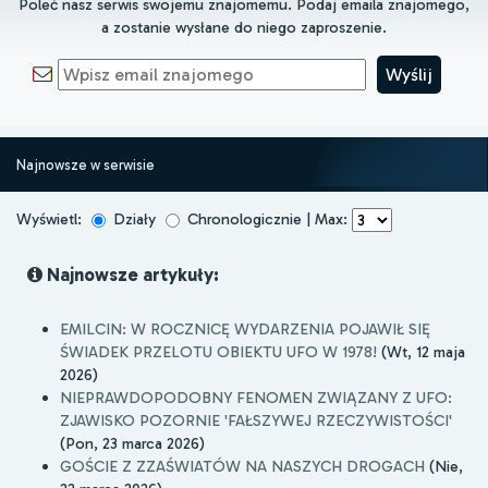
Poleć nasz serwis swojemu znajomemu. Podaj emaila znajomego,
a zostanie wysłane do niego zaproszenie.
Najnowsze w serwisie
Wyświetl:
Działy
Chronologicznie | Max:
Najnowsze artykuły:
EMILCIN: W ROCZNICĘ WYDARZENIA POJAWIŁ SIĘ
ŚWIADEK PRZELOTU OBIEKTU UFO W 1978!
(Wt, 12 maja
2026)
NIEPRAWDOPODOBNY FENOMEN ZWIĄZANY Z UFO:
ZJAWISKO POZORNIE 'FAŁSZYWEJ RZECZYWISTOŚCI'
(Pon, 23 marca 2026)
GOŚCIE Z ZZAŚWIATÓW NA NASZYCH DROGACH
(Nie,