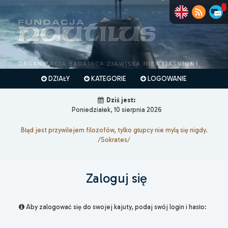
DZIAŁY
KATEGORIE
LOGOWANIE
Dziś jest:
Poniedziałek, 10 sierpnia 2026
Błąd jest przywilejem filozofów, tylko głupcy nie mylą się nigdy.
/Sokrates/
Zaloguj się
Aby zalogować się do swojej kajuty, podaj swój login i hasło: