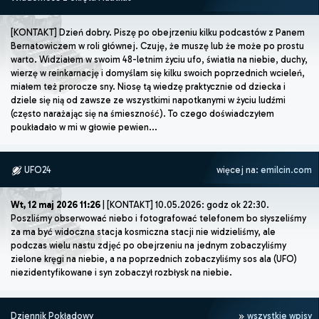
[KONTAKT] Dzień dobry. Piszę po obejrzeniu kilku podcastów z Panem
Bernatowiczem w roli głównej. Czuję, że muszę lub że może po prostu
warto. Widziałem w swoim 48-letnim życiu ufo, światła na niebie, duchy,
wierzę w reinkarnację i domyślam się kilku swoich poprzednich wcieleń,
miałem też prorocze sny. Niosę tą wiedzę praktycznie od dziecka i
dziele się nią od zawsze ze wszystkimi napotkanymi w życiu ludźmi
(często narażając się na śmieszność). To czego doświadczyłem
poukładało w mi w głowie pewien...
UFO24
więcej na:
emilcin.com
Wt, 12 maj 2026 11:26
| [KONTAKT] 10.05.2026: godz ok 22:30.
Poszliśmy obserwować niebo i fotografować telefonem bo słyszeliśmy
za ma być widoczna stacja kosmiczna stacji nie widzieliśmy, ale
podczas wielu nastu zdjęć po obejrzeniu na jednym zobaczyliśmy
zielone kręgi na niebie, a na poprzednich zobaczyliśmy sos ala (UFO)
niezidentyfikowane i syn zobaczył rozbłysk na niebie.
Dziennik Pokładowy
wszystkie wpisy