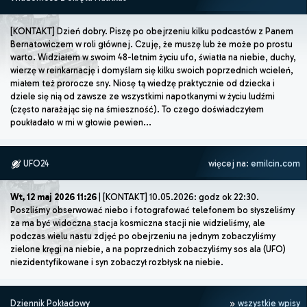
[KONTAKT] Dzień dobry. Piszę po obejrzeniu kilku podcastów z Panem
Bernatowiczem w roli głównej. Czuję, że muszę lub że może po prostu
warto. Widziałem w swoim 48-letnim życiu ufo, światła na niebie, duchy,
wierzę w reinkarnację i domyślam się kilku swoich poprzednich wcieleń,
miałem też prorocze sny. Niosę tą wiedzę praktycznie od dziecka i
dziele się nią od zawsze ze wszystkimi napotkanymi w życiu ludźmi
(często narażając się na śmieszność). To czego doświadczyłem
poukładało w mi w głowie pewien...
UFO24
więcej na:
emilcin.com
Wt, 12 maj 2026 11:26
| [KONTAKT] 10.05.2026: godz ok 22:30.
Poszliśmy obserwować niebo i fotografować telefonem bo słyszeliśmy
za ma być widoczna stacja kosmiczna stacji nie widzieliśmy, ale
podczas wielu nastu zdjęć po obejrzeniu na jednym zobaczyliśmy
zielone kręgi na niebie, a na poprzednich zobaczyliśmy sos ala (UFO)
niezidentyfikowane i syn zobaczył rozbłysk na niebie.
Dziennik Pokładowy
wszystkie wpisy