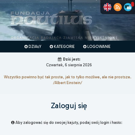
DZIAŁY
KATEGORIE
LOGOWANIE
Dziś jest:
Czwartek, 6 sierpnia 2026
Wszystko powinno być tak proste, jak to tylko możliwe, ale nie prostsze.
/Albert Einstein/
Zaloguj się
Aby zalogować się do swojej kajuty, podaj swój login i hasło: