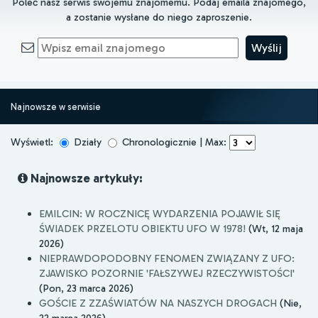
Poleć nasz serwis swojemu znajomemu. Podaj emaila znajomego,
a zostanie wysłane do niego zaproszenie.
Najnowsze w serwisie
Wyświetl:
Działy
Chronologicznie | Max:
Najnowsze artykuły:
EMILCIN: W ROCZNICĘ WYDARZENIA POJAWIŁ SIĘ
ŚWIADEK PRZELOTU OBIEKTU UFO W 1978!
(Wt, 12 maja
2026)
NIEPRAWDOPODOBNY FENOMEN ZWIĄZANY Z UFO:
ZJAWISKO POZORNIE 'FAŁSZYWEJ RZECZYWISTOŚCI'
(Pon, 23 marca 2026)
GOŚCIE Z ZZAŚWIATÓW NA NASZYCH DROGACH
(Nie,