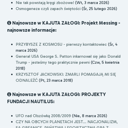
Nie tak powstają kręgi zbożowe!
(Wt, 3 marca 2026)
Osmogeneza czyli zapach świętości
(Śr, 25 lutego 2026)
Najnowsze w KAJUTA ZAŁOGI: Projekt Messing -
najnowsze informacje:
PRZYBYSZE Z KOSMOSU - pierwszy kontaktowiec
(Śr, 4
marca 2026)
Generał USA George S. Patton inkarnował się jako Donald
Trump - jesteśmy tego praktycznie pewni
(Czw, 5 kwietnia
2018)
KRZYSZTOF JACKOWSKI: ZMARLI POMAGAJĄ MI SIĘ
ODNALEŹĆ
(Pt, 23 marca 2018)
Najnowsze w KAJUTA ZAŁOGI: PROJEKTY
FUNDACJI NAUTILUS:
UFO nad Olszówką 2008/2009
(Nie, 8 marca 2026)
CZY NA OBCYCH PLANETACH JEST... NACJONALIZM,
SĄ GREANICE, PAŃSTWA I EGOISTYCZMA GRA Z