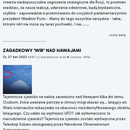
stwarza niedopuszczalne zagrożenia strategiczne dla Rosji, to powinien
wiedzieć, że nasza reakcja, uderzenia odwetowe, będą błyskawiczne,
szybkie - zapowiedział w przemówieniu do rosyjskich parlamentarzystów
prezydent Władimir Putin.- Mamy do tego wszystkie narzędzia - takie,
którymi nikt nie może się teraz pochwalić. I nie.......
czytaj dalej
ZAGADKOWY 'WIR' NAD HAWAJAMI
Śr, 27 kwi 2022
02:51
|
komentarze: brak
czytany: 3745x
Tajemnicze zjawisko na niebie zauważono nad Hawajami kilka dni temu.
Osobom, które uważanie patrzyły w chmury mógł ukazać się… latający wir.
Wielu internautów wskazywało na obecność niezidentyfikowanego obiektu
latającego. Czy udało się wychwycić UFO? Jak wytłumaczono to
niecodzienne zjawisko? Tajemnicze zjawisko zostało wychwycone przez
Teleskop Subaru obsługiwany przez Narodowe Obserwatorium
Astronomiczne.......