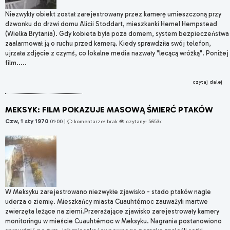
Niezwykły obiekt został zarejestrowany przez kamerę umieszczoną przy
dzwonku do drzwi domu Alicii Stoddart, mieszkanki Hemel Hempstead
(Wielka Brytania). Gdy kobieta była poza domem, system bezpieczeństwa
zaalarmował ją o ruchu przed kamerą. Kiedy sprawdziła swój telefon,
ujrzała zdjęcie z czymś, co lokalne media nazwały "lecącą wróżką". Poniżej
film.....
czytaj dalej
MEKSYK: FILM POKAZUJE MASOWĄ ŚMIERĆ PTAKÓW
Czw, 1 sty 1970
01:00
|
komentarze: brak
czytany: 5653x
W Meksyku zarejestrowano niezwykłe zjawisko - stado ptaków nagle
uderza o ziemię. Mieszkańcy miasta Cuauhtémoc zauważyli martwe
zwierzęta leżące na ziemi.Przerażające zjawisko zarejestrowały kamery
monitoringu w mieście Cuauhtémoc w Meksyku. Nagrania postanowiono