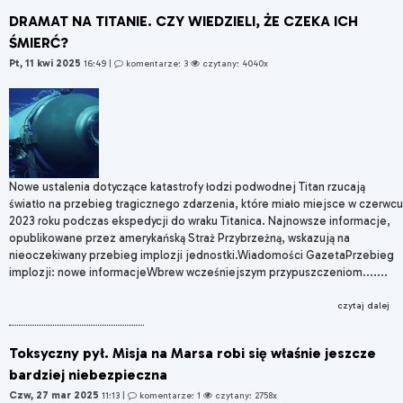
DRAMAT NA TITANIE. CZY WIEDZIELI, ŻE CZEKA ICH
ŚMIERĆ?
Pt, 11 kwi 2025
16:49
|
komentarze: 3
czytany: 4040x
​Nowe ustalenia dotyczące katastrofy łodzi podwodnej Titan rzucają
światło na przebieg tragicznego zdarzenia, które miało miejsce w czerwcu
2023 roku podczas ekspedycji do wraku Titanica. Najnowsze informacje,
opublikowane przez amerykańską Straż Przybrzeżną, wskazują na
nieoczekiwany przebieg implozji jednostki.​Wiadomości GazetaPrzebieg
implozji: nowe informacjeWbrew wcześniejszym przypuszczeniom.......
czytaj dalej
Toksyczny pył. Misja na Marsa robi się właśnie jeszcze
bardziej niebezpieczna
Czw, 27 mar 2025
11:13
|
komentarze: 1
czytany: 2758x