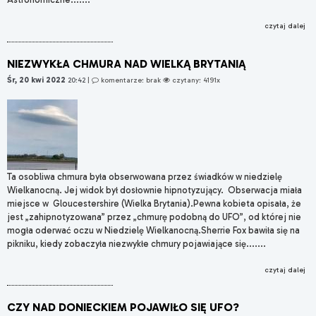
czytaj dalej
NIEZWYKŁA CHMURA NAD WIELKĄ BRYTANIĄ
Śr, 20 kwi 2022
20:42
|
komentarze: brak
czytany: 4191x
Ta osobliwa chmura była obserwowana przez świadków w niedzielę
Wielkanocną. Jej widok był dosłownie hipnotyzujący. Obserwacja miała
miejsce w Gloucestershire (Wielka Brytania).Pewna kobieta opisała, że ​​
jest „zahipnotyzowana” przez „chmurę podobną do UFO”, od której nie
mogła oderwać oczu w Niedzielę Wielkanocną.Sherrie Fox bawiła się na
pikniku, kiedy zobaczyła niezwykłe chmury pojawiające się.......
czytaj dalej
CZY NAD DONIECKIEM POJAWIŁO SIĘ UFO?