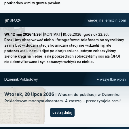
poukładało w mi w głowie pewien...
UFO24
więcej na:
emilcin.com
Wt, 12 maj 2026 11:26
| [KONTAKT] 10.05.2026: godz ok 22:30.
Poszliśmy obserwować niebo i fotografować telefonem bo słyszeliśmy
za ma być widoczna stacja kosmiczna stacji nie widzieliśmy, ale
podczas wielu nastu zdjęć po obejrzeniu na jednym zobaczyliśmy
zielone kręgi na niebie, a na poprzednich zobaczyliśmy sos ala (UFO)
niezidentyfikowane i syn zobaczył rozbłysk na niebie.
Dziennik Pokładowy
wszystkie wpisy
Wtorek, 28 lipca 2026
| Wracam do publikacji w Dzienniku
Pokładowym mocnym akcentem. A zresztą... przeczytajcie sami!
czytaj dalej