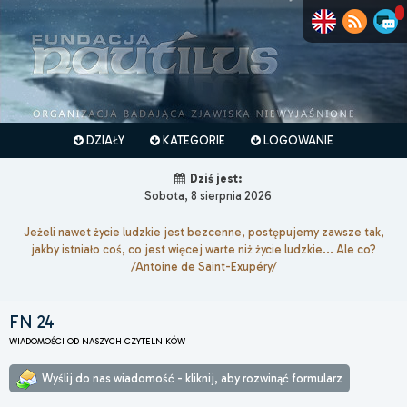
DZIAŁY
KATEGORIE
LOGOWANIE
Dziś jest:
Sobota, 8 sierpnia 2026
Jeżeli nawet życie ludzkie jest bezcenne, postępujemy zawsze tak,
jakby istniało coś, co jest więcej warte niż życie ludzkie... Ale co?
/Antoine de Saint-Exupéry/
FN 24
WIADOMOŚCI OD NASZYCH CZYTELNIKÓW
Wyślij do nas wiadomość - kliknij, aby rozwinąć formularz