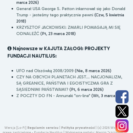
marca 2026)
Generał USA George S. Patton inkarnował się jako Donald
Trump - jesteśmy tego praktycznie pewni
(Czw, 5 kwietnia
2018)
KRZYSZTOF JACKOWSKI: ZMARLI POMAGAJĄ MI SIĘ
ODNALEŹĆ
(Pt, 23 marca 2018)
Najnowsze w KAJUTA ZAŁOGI: PROJEKTY
FUNDACJI NAUTILUS:
UFO nad Olszówką 2008/2009
(Nie, 8 marca 2026)
CZY NA OBCYCH PLANETACH JEST... NACJONALIZM,
SĄ GREANICE, PAŃSTWA I EGOISTYCZMA GRA Z
SĄSIEDNIMI PAŃSTWAMI?
(Pt, 6 marca 2026)
Z POCZTY DO FN - Annunaki "on-line"
(Wt, 3 marca 2026)
Wersja [Lo-Fi]
Regulamin serwisu
|
Polityka prywatności
|
(c) 2026 Wszelkie
prawa zastrzeżone - Fundacja Nautilus |
Wykonanie portalu:
Marcin "szczygliś"