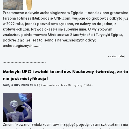
Przełomowe odkrycie archeologiczne w Egipcie – odnaleziono grobowiec
faraona Totmesa IIJak podaje CNN.com, wejście do grobowca odkryto już
w 2022 roku, jednak początkowo sądzono, że należy on do jednej z
królewskich żon. Prawda okazała się zupełnie inna. O wyjątkowym
znalezisku poinformowało Ministerstwo Starożytności i Turystyki Egiptu,
podkreślając, że jest to jedno z najważniejszych odkryć
archeologicznych.......
czytaj dalej
Meksyk: UFO i zwłoki kosmitów. Naukowcy twierdzą, że to
nie jest mistyfikacja!
Sob, 3 luty 2024
13:32
|
komentarze: brak
czytany: 11244x
Zmumifikowane 'zwłoki kosmitów' mają być pojedynczymi szkieletami i nie