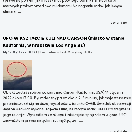
sprawdzić po tym, jak mieszkańcy pewnego poranka znaleźli setki
martwych ptaków przed swoimi domami.Na nagraniu widać jak lecąca
chmara .......
czytaj dalej
UFO W KSZTAŁCIE KULI NAD CARSON (miasto w stanie
Kalifornia, w hrabstwie Los Angeles)
Śr, 19 sty 2022
08:49
|
komentarze: brak
czytany: 3508x
Obiekt został zaobserwowany nad Carson (Kalifornia, USA) 14 stycznia
2022 około 17.00. Był widoczny przez około 2-3 minuty, jak majestatycznie
przemieszczał się na dużej wysokości w ierunku C-Hill. Świadek obserwacji
Jayson Hadwick wykonał zdjęcia i film, na którym widać UFO.Oto fragment
jego relacji:- Wyszedłem ze sklepu i intuicyjnie spojrzałem w górę. UFO
zauważyłem prawie natychmiast myśląc, że.......
czytaj dalej