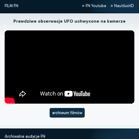
FILM FN
FN Youtube
NautilusHD
Prawdziwe obserwacje UFO uchwycone na kamerze
archiwum filmów
Archiwalne audycje FN