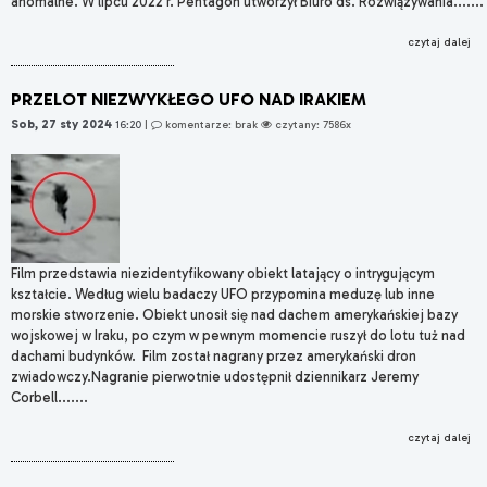
anomalne. W lipcu 2022 r. Pentagon utworzył Biuro ds. Rozwiązywania.......
czytaj dalej
PRZELOT NIEZWYKŁEGO UFO NAD IRAKIEM
Sob, 27 sty 2024
16:20
|
komentarze: brak
czytany: 7586x
Film przedstawia niezidentyfikowany obiekt latający o intrygującym
kształcie. Według wielu badaczy UFO przypomina meduzę lub inne
morskie stworzenie. Obiekt unosił się nad dachem amerykańskiej bazy
wojskowej w Iraku, po czym w pewnym momencie ruszył do lotu tuż nad
dachami budynków. Film został nagrany przez amerykański dron
zwiadowczy.Nagranie pierwotnie udostępnił dziennikarz Jeremy
Corbell.......
czytaj dalej