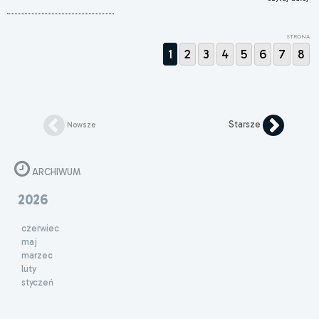
STRONA
1
2
3
4
5
6
7
8
Starsze
Nowsze
ARCHIWUM
2026
czerwiec
maj
marzec
luty
styczeń