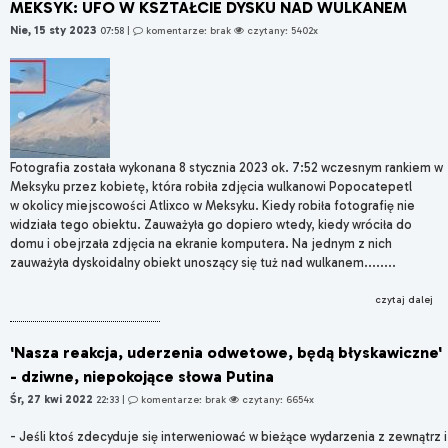
MEKSYK: UFO W KSZTAŁCIE DYSKU NAD WULKANEM
Nie, 15 sty 2023
07:58
|
komentarze: brak
czytany: 5402x
Fotografia została wykonana 8 stycznia 2023 ok. 7:52 wczesnym rankiem w
Meksyku przez kobietę, która robiła zdjęcia wulkanowi Popocatepetl
w okolicy miejscowości Atlixco w Meksyku. Kiedy robiła fotografię nie
widziała tego obiektu. Zauważyła go dopiero wtedy, kiedy wróciła do
domu i obejrzała zdjęcia na ekranie komputera. Na jednym z nich
zauważyła dyskoidalny obiekt unoszący się tuż nad wulkanem........
czytaj dalej
'Nasza reakcja, uderzenia odwetowe, będą błyskawiczne'
- dziwne, niepokojące słowa Putina
Śr, 27 kwi 2022
22:33
|
komentarze: brak
czytany: 6654x
- Jeśli ktoś zdecyduje się interweniować w bieżące wydarzenia z zewnątrz i