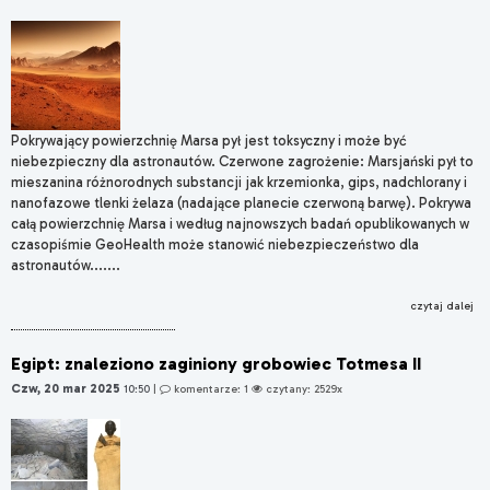
Pokrywający powierzchnię Marsa pył jest toksyczny i może być
niebezpieczny dla astronautów. Czerwone zagrożenie: Marsjański pył to
mieszanina różnorodnych substancji jak krzemionka, gips, nadchlorany i
nanofazowe tlenki żelaza (nadające planecie czerwoną barwę). Pokrywa
całą powierzchnię Marsa i według najnowszych badań opublikowanych w
czasopiśmie GeoHealth może stanowić niebezpieczeństwo dla
astronautów.......
czytaj dalej
Egipt: znaleziono zaginiony grobowiec Totmesa II
Czw, 20 mar 2025
10:50
|
komentarze: 1
czytany: 2529x