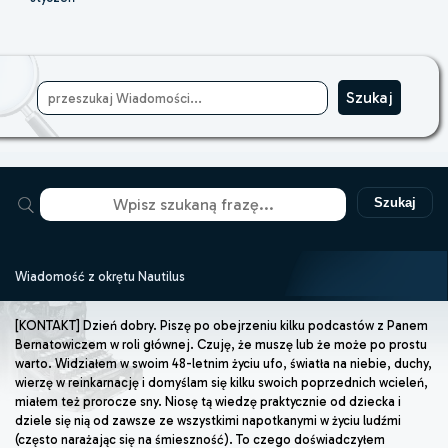
Szukaj
Wiadomość z okrętu Nautilus
[KONTAKT] Dzień dobry. Piszę po obejrzeniu kilku podcastów z Panem
Bernatowiczem w roli głównej. Czuję, że muszę lub że może po prostu
warto. Widziałem w swoim 48-letnim życiu ufo, światła na niebie, duchy,
wierzę w reinkarnację i domyślam się kilku swoich poprzednich wcieleń,
miałem też prorocze sny. Niosę tą wiedzę praktycznie od dziecka i
dziele się nią od zawsze ze wszystkimi napotkanymi w życiu ludźmi
(często narażając się na śmieszność). To czego doświadczyłem