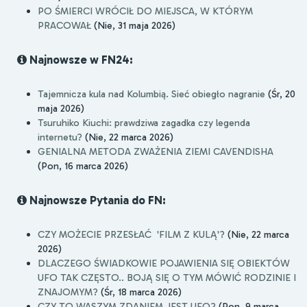
PO ŚMIERCI WRÓCIŁ DO MIEJSCA, W KTÓRYM
PRACOWAŁ
(Nie, 31 maja 2026)
Najnowsze w FN24:
Tajemnicza kula nad Kolumbią. Sieć obiegło nagranie
(Śr, 20
maja 2026)
Tsuruhiko Kiuchi: prawdziwa zagadka czy legenda
internetu?
(Nie, 22 marca 2026)
GENIALNA METODA ZWAŻENIA ZIEMI CAVENDISHA
(Pon, 16 marca 2026)
Najnowsze Pytania do FN:
CZY MOŻECIE PRZESŁAĆ 'FILM Z KULĄ'?
(Nie, 22 marca
2026)
DLACZEGO ŚWIADKOWIE POJAWIENIA SIĘ OBIEKTÓW
UFO TAK CZĘSTO.. BOJĄ SIĘ O TYM MÓWIĆ RODZINIE I
ZNAJOMYM?
(Śr, 18 marca 2026)
CZY TO WASZYM ZDANIEM JEST UFO?
(Pon, 9 marca