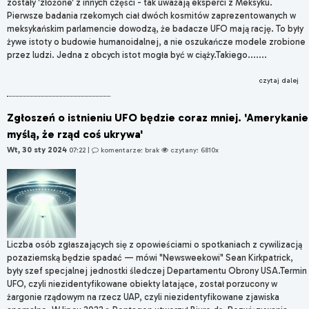
zostały 'złożone' z innych części - tak uważają eksperci z Meksyku.
Pierwsze badania rzekomych ciał dwóch kosmitów zaprezentowanych w
meksykańskim parlamencie dowodzą, że badacze UFO mają rację. To były
żywe istoty o budowie humanoidalnej, a nie oszukańcze modele zrobione
przez ludzi. Jedna z obcych istot mogła być w ciąży.Takiego.......
czytaj dalej
Zgłoszeń o istnieniu UFO będzie coraz mniej. 'Amerykanie
myślą, że rząd coś ukrywa'
Wt, 30 sty 2024
07:22
|
komentarze: brak
czytany: 6810x
Liczba osób zgłaszających się z opowieściami o spotkaniach z cywilizacją
pozaziemską będzie spadać — mówi "Newsweekowi" Sean Kirkpatrick,
były szef specjalnej jednostki śledczej Departamentu Obrony USA.Termin
UFO, czyli niezidentyfikowane obiekty latające, został porzucony w
żargonie rządowym na rzecz UAP, czyli niezidentyfikowane zjawiska