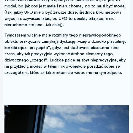
model, bo jak coś jest małe i nieruchome, no to musi być model
(tak, jakby UFO miało być zawsze duże, średnica kilku metrów i
więcej i oczywiście latać, bo UFO to obiekty latające, a nie
nieruchomo stojące i tak dalej).
Tymczasem właśnie małe rozmiary tego nieprawdopodobnego
obiektu praktycznie zamykają dyskusję „wzięło dziecko plastelinę,
koraliki ojca i przylepiło”, gdyż jest dosłownie absolutne zero
szans, aby tak precyzyjnie wykonać drobne elementy tego
dziwacznego „czegoś”. Ludzkie palce są zbyt nieprecyzyjne, aby
na przykład z modeli w takim mikro-obiekcie poradzić sobie ze
szczegółami, które są tak znakomicie widoczne na tym zdjęciu.