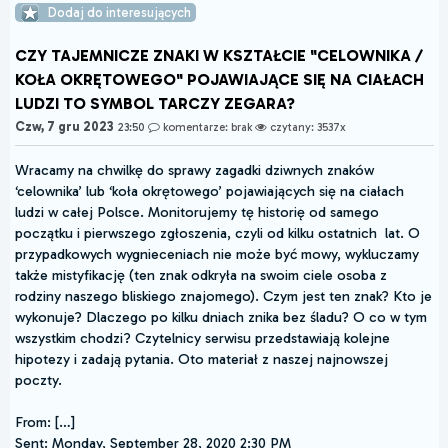
Dodaj do interesujących
CZY TAJEMNICZE ZNAKI W KSZTAŁCIE "CELOWNIKA /
KOŁA OKRĘTOWEGO" POJAWIAJĄCE SIĘ NA CIAŁACH
LUDZI TO SYMBOL TARCZY ZEGARA?
Czw, 7 gru 2023
23:50
komentarze: brak
czytany: 3537x
Wracamy na chwilkę do sprawy zagadki dziwnych znaków
‘celownika’ lub ‘koła okrętowego’ pojawiających się na ciałach
ludzi w całej Polsce. Monitorujemy tę historię od samego
początku i pierwszego zgłoszenia, czyli od kilku ostatnich lat. O
przypadkowych wygnieceniach nie może być mowy, wykluczamy
także mistyfikację (ten znak odkryła na swoim ciele osoba z
rodziny naszego bliskiego znajomego). Czym jest ten znak? Kto je
wykonuje? Dlaczego po kilku dniach znika bez śladu? O co w tym
wszystkim chodzi? Czytelnicy serwisu przedstawiają kolejne
hipotezy i zadają pytania. Oto materiał z naszej najnowszej
poczty.
From: […]
Sent: Monday, September 28, 2020 2:30 PM