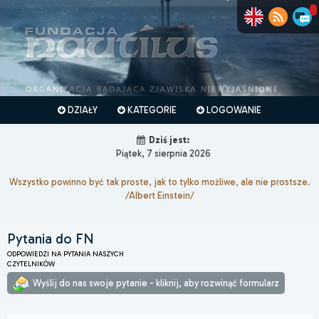
DZIAŁY
KATEGORIE
LOGOWANIE
Dziś jest:
Piątek, 7 sierpnia 2026
Wszystko powinno być tak proste, jak to tylko możliwe, ale nie prostsze.
/Albert Einstein/
Pytania do FN
ODPOWIEDZI NA PYTANIA NASZYCH
CZYTELNIKÓW
Wyślij do nas swoje pytanie - kliknij, aby rozwinąć formularz