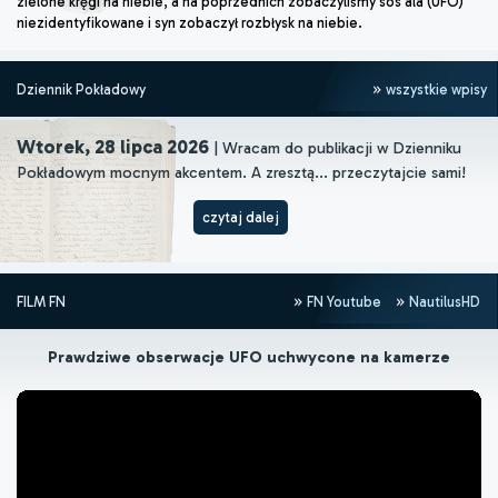
zielone kręgi na niebie, a na poprzednich zobaczyliśmy sos ala (UFO)
niezidentyfikowane i syn zobaczył rozbłysk na niebie.
Dziennik Pokładowy
wszystkie wpisy
Wtorek, 28 lipca 2026
| Wracam do publikacji w Dzienniku
Pokładowym mocnym akcentem. A zresztą... przeczytajcie sami!
czytaj dalej
FILM FN
FN Youtube
NautilusHD
Prawdziwe obserwacje UFO uchwycone na kamerze