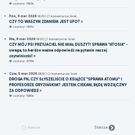
czytany: 1863x
Pon, 9 mar 2026
16:23
|
komentarze: brak
CZY TO WASZYM ZDANIEM JEST UFO?
czytany: 1901x
Nie, 8 mar 2026
18:13
|
komentarze: brak
CZY MÓJ PSI PRZYJACIEL NIE MIAŁ DUSZY?! SPRAWA "ATOSIA" -
uwaga, to bardzo ważna odpowiedź na pytanie naszej
czytelniczki!
czytany: 2199x
Czw, 5 mar 2026
08:51
|
komentarze: brak
DROGA FN, CZY SŁYSZELIŚCIE O KSIĄŻCE "SPRAWA ATOMU" I
PROFESORZE GRYZIŃSKIM? JESTEM CIEKAW, BĘDĘ WDZIĘCZNY
ZA ODPOWIEDŹ
czytany: 1880x
Starsze
Nowsze