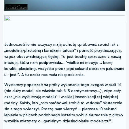
Jednocześnie nie wszyscy mają ochotę spróbować swoich sił z
„modeliną/plasteliną i koralikami tatusia” i ponieść przytłaczającą,
wręcz obezwładniającą klęskę. To jest trochę sprzeczne z naszą
intuicją, która nam podpowiada... "wielkie mi mecyje... biorę
koraliki, plastelinę, wszystko przez pięć sekund obracam paluchami
i... jest!". A tu czeka nas mała niespodzianka.
Wystarczy popatrzeć na próby wykonania tego czegoś w skali 1:1
(nie duży model, ale właśnie taki 4-5 centymetrowy…), więc cały
czas „nie wykluczają modelu” i wielkiej inscenizacji tej wiejskiej
rodziny. Każdy, kto „sam spróbował zrobić to w domu” skutecznie
się z tego wyleczył. Proszę nam wierzyć – pierwsze 10 sekund
lepienia w palcach podobnego kształtu wybija skutecznie z głowy
wszelkie miazmaty o „genialnym dziesięciolatku modelarzu”.