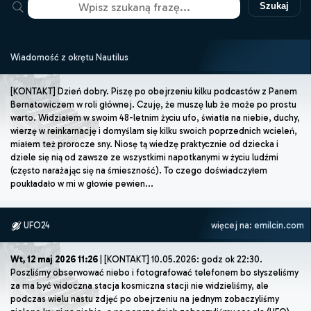
Szukaj
Wiadomość z okrętu Nautilus
[KONTAKT] Dzień dobry. Piszę po obejrzeniu kilku podcastów z Panem
Bernatowiczem w roli głównej. Czuję, że muszę lub że może po prostu
warto. Widziałem w swoim 48-letnim życiu ufo, światła na niebie, duchy,
wierzę w reinkarnację i domyślam się kilku swoich poprzednich wcieleń,
miałem też prorocze sny. Niosę tą wiedzę praktycznie od dziecka i
dziele się nią od zawsze ze wszystkimi napotkanymi w życiu ludźmi
(często narażając się na śmieszność). To czego doświadczyłem
poukładało w mi w głowie pewien...
UFO24
więcej na:
emilcin.com
Wt, 12 maj 2026 11:26
| [KONTAKT] 10.05.2026: godz ok 22:30.
Poszliśmy obserwować niebo i fotografować telefonem bo słyszeliśmy
za ma być widoczna stacja kosmiczna stacji nie widzieliśmy, ale
podczas wielu nastu zdjęć po obejrzeniu na jednym zobaczyliśmy