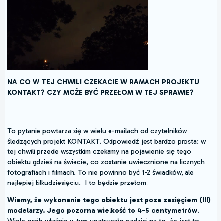
NA CO W TEJ CHWILI CZEKACIE W RAMACH PROJEKTU
KONTAKT? CZY MOŻE BYĆ PRZEŁOM W TEJ SPRAWIE?
To pytanie powtarza się w wielu e-mailach od czytelników
śledzących projekt KONTAKT. Odpowiedź jest bardzo prosta: w
tej chwili przede wszystkim czekamy na pojawienie się tego
obiektu gdzieś na świecie, co zostanie uwiecznione na licznych
fotografiach i filmach. To nie powinno być 1-2 świadków, ale
najlepiej kilkudziesięciu. I to będzie przełom.
Wiemy, że wykonanie tego obiektu jest poza zasięgiem (!!!)
modelarzy. Jego pozorna wielkość to 4-5 centymetrów
.
Wiele osób właśnie w tym upatrywało nadziei na to, że jest to