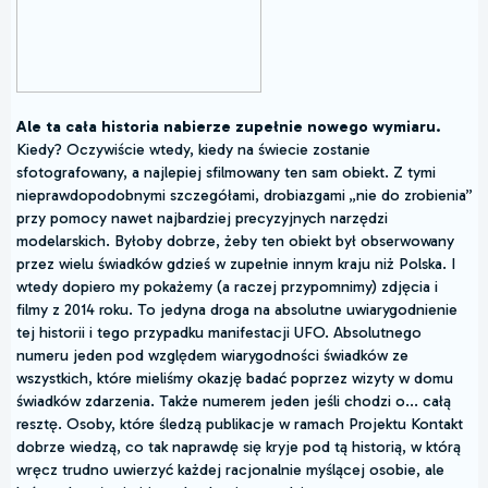
Ale ta cała historia nabierze zupełnie nowego wymiaru.
Kiedy? Oczywiście wtedy, kiedy na świecie zostanie
sfotografowany, a najlepiej sfilmowany ten sam obiekt. Z tymi
nieprawdopodobnymi szczegółami, drobiazgami „nie do zrobienia”
przy pomocy nawet najbardziej precyzyjnych narzędzi
modelarskich. Byłoby dobrze, żeby ten obiekt był obserwowany
przez wielu świadków gdzieś w zupełnie innym kraju niż Polska. I
wtedy dopiero my pokażemy (a raczej przypomnimy) zdjęcia i
filmy z 2014 roku. To jedyna droga na absolutne uwiarygodnienie
tej historii i tego przypadku manifestacji UFO. Absolutnego
numeru jeden pod względem wiarygodności świadków ze
wszystkich, które mieliśmy okazję badać poprzez wizyty w domu
świadków zdarzenia. Także numerem jeden jeśli chodzi o... całą
resztę. Osoby, które śledzą publikacje w ramach Projektu Kontakt
dobrze wiedzą, co tak naprawdę się kryje pod tą historią, w którą
wręcz trudno uwierzyć każdej racjonalnie myślącej osobie, ale