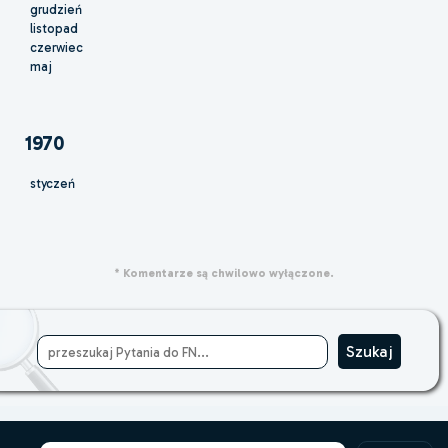
grudzień
listopad
czerwiec
maj
1970
styczeń
* Komentarze są chwilowo wyłączone.