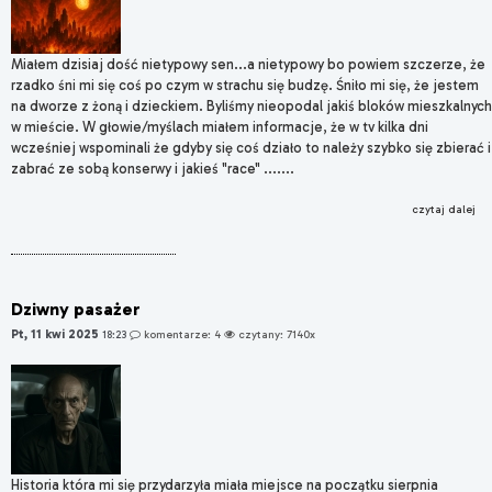
Miałem dzisiaj dość nietypowy sen...a nietypowy bo powiem szczerze, że
rzadko śni mi się coś po czym w strachu się budzę. Śniło mi się, że jestem
na dworze z żoną i dzieckiem. Byliśmy nieopodal jakiś bloków mieszkalnych
w mieście. W głowie/myślach miałem informacje, że w tv kilka dni
wcześniej wspominali że gdyby się coś działo to należy szybko się zbierać i
zabrać ze sobą konserwy i jakieś "race" .......
czytaj dalej
Dziwny pasażer
Pt, 11 kwi 2025
18:23
komentarze: 4
czytany: 7140x
Historia która mi się przydarzyła miała miejsce na początku sierpnia