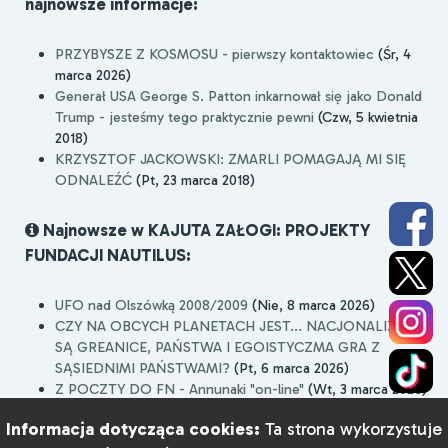
najnowsze informacje:
PRZYBYSZE Z KOSMOSU - pierwszy kontaktowiec
(Śr, 4
marca 2026)
Generał USA George S. Patton inkarnował się jako Donald
Trump - jesteśmy tego praktycznie pewni
(Czw, 5 kwietnia
2018)
KRZYSZTOF JACKOWSKI: ZMARLI POMAGAJĄ MI SIĘ
ODNALEŹĆ
(Pt, 23 marca 2018)
Najnowsze w KAJUTA ZAŁOGI: PROJEKTY
FUNDACJI NAUTILUS:
UFO nad Olszówką 2008/2009
(Nie, 8 marca 2026)
CZY NA OBCYCH PLANETACH JEST... NACJONALIZM,
SĄ GREANICE, PAŃSTWA I EGOISTYCZMA GRA Z
SĄSIEDNIMI PAŃSTWAMI?
(Pt, 6 marca 2026)
Z POCZTY DO FN - Annunaki "on-line"
(Wt, 3 marca 2026)
Informacja dotycząca cookies:
Ta strona wykorzystuje