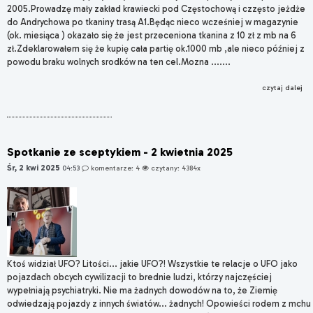
2005.Prowadzę mały zakład krawiecki pod Częstochową i czzęsto jeżdże
do Andrychowa po tkaniny trasą A1.Będąc nieco wcześniej w magazynie
(ok. miesiąca ) okazało się że jest przeceniona tkanina z 10 zł z mb na 6
zł.Zdeklarowałem się że kupię cała partię ok.1000 mb ,ale nieco później z
powodu braku wolnych srodków na ten cel.Mozna .......
czytaj dalej
Spotkanie ze sceptykiem - 2 kwietnia 2025
Śr, 2 kwi 2025
04:53
komentarze: 4
czytany: 4384x
Ktoś widział UFO? Litości... jakie UFO?! Wszystkie te relacje o UFO jako
pojazdach obcych cywilizacji to brednie ludzi, którzy najczęściej
wypełniają psychiatryki. Nie ma żadnych dowodów na to, że Ziemię
odwiedzają pojazdy z innych światów... żadnych! Opowieści rodem z mchu