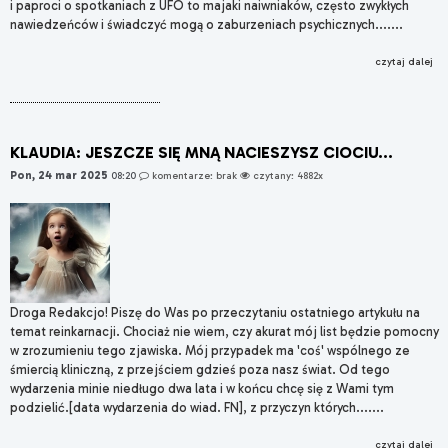
i paproci o spotkaniach z UFO to majaki naiwniaków, często zwykłych
nawiedzeńców i świadczyć mogą o zaburzeniach psychicznych.......
czytaj dalej
KLAUDIA: JESZCZE SIĘ MNĄ NACIESZYSZ CIOCIU...
Pon, 24 mar 2025
08:20
komentarze: brak
czytany: 4882x
Droga Redakcjo! Piszę do Was po przeczytaniu ostatniego artykułu na
temat reinkarnacji. Chociaż nie wiem, czy akurat mój list będzie pomocny
w zrozumieniu tego zjawiska. Mój przypadek ma 'coś' wspólnego ze
śmiercią kliniczną, z przejściem gdzieś poza nasz świat. Od tego
wydarzenia minie niedługo dwa lata i w końcu chcę się z Wami tym
podzielić.[data wydarzenia do wiad. FN], z przyczyn których.......
czytaj dalej