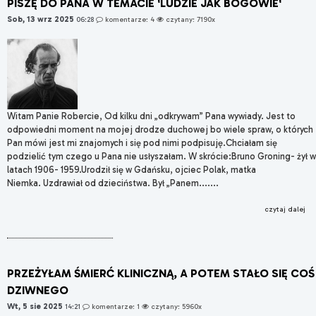
PISZĘ DO PANA W TEMACIE 'LUDZIE JAK BOGOWIE'
Sob, 13 wrz 2025
06:28
komentarze: 4
czytany: 7190x
Witam Panie Robercie, Od kilku dni „odkrywam” Pana wywiady. Jest to
odpowiedni moment na mojej drodze duchowej bo wiele spraw, o których
Pan mówi jest mi znajomych i się pod nimi podpisuję.Chciałam się
podzielić tym czego u Pana nie usłyszałam. W skrócie:Bruno Groning- żył w
latach 1906- 1959.Urodził się w Gdańsku, ojciec Polak, matka
Niemka. Uzdrawiał od dzieciństwa. Był „Panem.......
czytaj dalej
PRZEŻYŁAM ŚMIERĆ KLINICZNĄ, A POTEM STAŁO SIĘ COŚ
DZIWNEGO
Wt, 5 sie 2025
14:21
komentarze: 1
czytany: 5960x