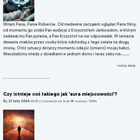
Witam Pana, Panie Robercie. Od niedawna zacząłem oglądać Pana filmy,
od momentu go zrobił Pan audycje z Krzysztofem Jankowskim, w którym
zadawał mu Pan pytania, a Pan Krzysztof na nie odpowiadał. W temacie
dawania znaków przez osoby które odchodzą z tego świata na drugą
stronę. Otóż sytuacji dotyczy momentu odejść (śmierci) mojej babci.
Mieszkaliśmy wtedy z dziadkami w jednym domu i teraz żeby nie.......
czytaj dalej
Czy istnieje coś takiego jak 'aura miejscowości'?
Śr, 21 luty 2024
04:51
komentarze: brak
czytany: 7089x