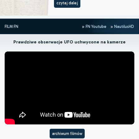
czytaj dalej
FILM FN
FN Youtube
NautilusHD
Prawdziwe obserwacje UFO uchwycone na kamerze
archiwum filmów