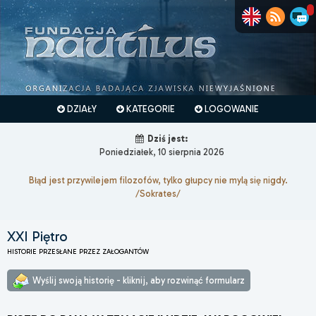
DZIAŁY
KATEGORIE
LOGOWANIE
Dziś jest:
Poniedziałek, 10 sierpnia 2026
Błąd jest przywilejem filozofów, tylko głupcy nie mylą się nigdy.
/Sokrates/
XXI Piętro
HISTORIE PRZESŁANE PRZEZ ZAŁOGANTÓW
Wyślij swoją historię - kliknij, aby rozwinąć formularz