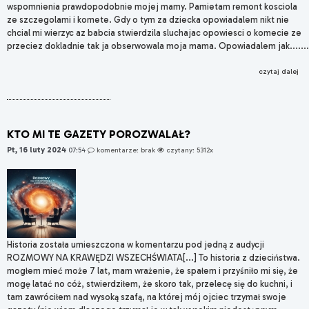
wspomnienia prawdopodobnie mojej mamy. Pamietam remont kosciola
ze szczegolami i komete. Gdy o tym za dziecka opowiadalem nikt nie
chcial mi wierzyc az babcia stwierdzila sluchajac opowiesci o komecie ze
przeciez dokladnie tak ja obserwowala moja mama. Opowiadalem jak.......
czytaj dalej
KTO MI TE GAZETY POROZWALAŁ?
Pt, 16 luty 2024
07:54
komentarze: brak
czytany: 5312x
Historia została umieszczona w komentarzu pod jedną z audycji
ROZMOWY NA KRAWĘDZI WSZECHŚWIATA[...] To historia z dzieciństwa.
mogłem mieć może 7 lat, mam wrażenie, że spałem i przyśniło mi się, że
mogę latać no cóż, stwierdziłem, że skoro tak, przelecę się do kuchni, i
tam zawróciłem nad wysoką szafą, na której mój ojciec trzymał swoje