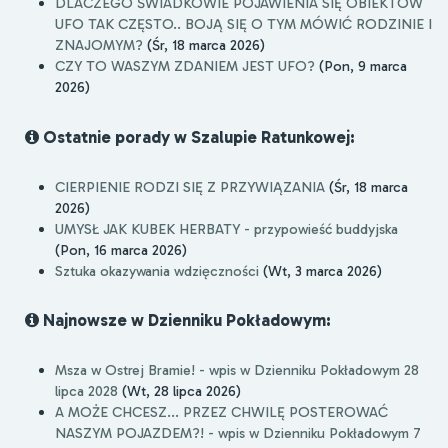
DLACZEGO ŚWIADKOWIE POJAWIENIA SIĘ OBIEKTÓW
UFO TAK CZĘSTO.. BOJĄ SIĘ O TYM MÓWIĆ RODZINIE I
ZNAJOMYM?
(Śr, 18 marca 2026)
CZY TO WASZYM ZDANIEM JEST UFO?
(Pon, 9 marca
2026)
Ostatnie porady w Szalupie Ratunkowej:
CIERPIENIE RODZI SIĘ Z PRZYWIĄZANIA
(Śr, 18 marca
2026)
UMYSŁ JAK KUBEK HERBATY - przypowieść buddyjska
(Pon, 16 marca 2026)
Sztuka okazywania wdzięczności
(Wt, 3 marca 2026)
Najnowsze w Dzienniku Pokładowym:
Msza w Ostrej Bramie! - wpis w Dzienniku Pokładowym 28
lipca 2028
(Wt, 28 lipca 2026)
A MOŻE CHCESZ... PRZEZ CHWILĘ POSTEROWAĆ
NASZYM POJAZDEM?! - wpis w Dzienniku Pokładowym 7