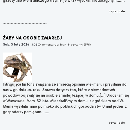
gazety (nie wiem dlaczego trzymał je w tak wysokim niedostępnym.......
czytaj dalej
ŻABY NA OSOBIE ZMARŁEJ
Sob, 3 luty 2024
13:02
komentarze: brak
czytany: 5576x
Intrygująca historia związana ze śmiercią opisana w e-mailu i przysłana do
nas w grudniu ub. roku. Sprawa dotyczy żab, które z niewiadomych
powodów pojawiły się na osobie zmarłej leżącej w domu.[...] Urodziłam się
w Warszawie Mam 62 lata. Mieszkaliŝmy w domu z ogródkiem pod W.
Mama wysyłała mnie po mleko do pobliskich gospodarstw. Umarł jeden z
gospodarzy pamiętam.......
czytaj dalej