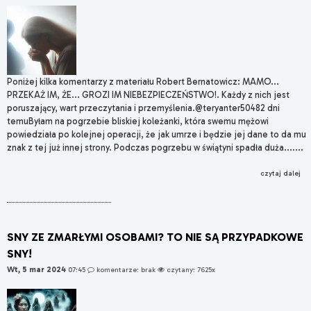
Poniżej kilka komentarzy z materiału Robert Bernatowicz: MAMO...
PRZEKAŻ IM, ŻE... GROZI IM NIEBEZPIECZEŃSTWO!. Każdy z nich jest
poruszający, wart przeczytania i przemyślenia.@teryanter50482 dni
temuByłam na pogrzebie bliskiej koleżanki, która swemu mężowi
powiedziała po kolejnej operacji, że jak umrze i będzie jej dane to da mu
znak z tej już innej strony. Podczas pogrzebu w świątyni spadła duża.......
czytaj dalej
SNY ZE ZMARŁYMI OSOBAMI? TO NIE SĄ PRZYPADKOWE
SNY!
Wt, 5 mar 2024
07:45
komentarze: brak
czytany: 7625x