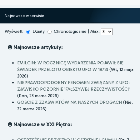
Najnowsze w serwisie
Wyświetl:
Działy
Chronologicznie | Max:
Najnowsze artykuły:
EMILCIN: W ROCZNICĘ WYDARZENIA POJAWIŁ SIĘ
ŚWIADEK PRZELOTU OBIEKTU UFO W 1978!
(Wt, 12 maja
2026)
NIEPRAWDOPODOBNY FENOMEN ZWIĄZANY Z UFO:
ZJAWISKO POZORNIE 'FAŁSZYWEJ RZECZYWISTOŚCI'
(Pon, 23 marca 2026)
GOŚCIE Z ZZAŚWIATÓW NA NASZYCH DROGACH
(Nie,
22 marca 2026)
Najnowsze w XXI Piętro:
OSTRZEŻENIE PRZYSZŁO W OSTATNIEJ CHWILI
(Pt, 7