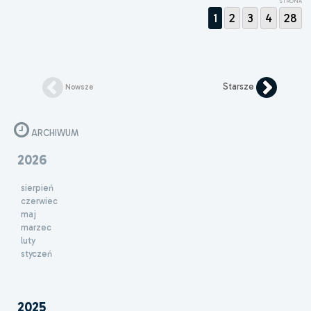
STRONA
1
2
3
4
28
Starsze
Nowsze
ARCHIWUM
2026
sierpień
czerwiec
maj
marzec
luty
styczeń
2025