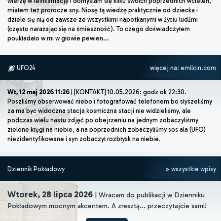
wierzę w reinkarnację i domyślam się kilku swoich poprzednich wcieleń,
miałem też prorocze sny. Niosę tą wiedzę praktycznie od dziecka i
dziele się nią od zawsze ze wszystkimi napotkanymi w życiu ludźmi
(często narażając się na śmieszność). To czego doświadczyłem
poukładało w mi w głowie pewien...
UFO24
więcej na:
emilcin.com
Wt, 12 maj 2026 11:26
| [KONTAKT] 10.05.2026: godz ok 22:30.
Poszliśmy obserwować niebo i fotografować telefonem bo słyszeliśmy
za ma być widoczna stacja kosmiczna stacji nie widzieliśmy, ale
podczas wielu nastu zdjęć po obejrzeniu na jednym zobaczyliśmy
zielone kręgi na niebie, a na poprzednich zobaczyliśmy sos ala (UFO)
niezidentyfikowane i syn zobaczył rozbłysk na niebie.
Dziennik Pokładowy
wszystkie wpisy
Wtorek, 28 lipca 2026
| Wracam do publikacji w Dzienniku
Pokładowym mocnym akcentem. A zresztą... przeczytajcie sami!