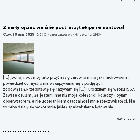
Zmarły ojciec we śnie postraszył ekipę remontową!
Czw, 20 mar 2025
10:08
komentarze: brak
czytany: 2933x
[...] jednej nocy mój tato przyśnił się zarówno mnie jak i fachowcom i
powiedział co myśli o nie wywiązywaniu się z podjętych
zobowiązań.Przedstawię się nazywam się [...] i urodziłam się w roku 1957.
Zawsze czułam , że jestem inna niż moje koleżanki i koledzy - byłam
obserwatorem, a nie uczestnikiem otaczającej mnie rzeczywistości. Nie
to żeby działy się wokół mnie jakieś spektakularne lądowania .......
czytaj dalej