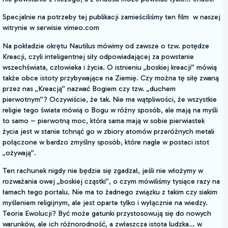
Specjalnie na potrzeby tej publikacji zamieściliśmy ten film w naszej
witrynie w serwisie vimeo.com
Na pokładzie okrętu Nautilus mówimy od zawsze o tzw. potędze
Kreacji, czyli inteligentnej siły odpowiadającej za powstanie
wszechświata, człowieka i życia. O istnieniu „boskiej kreacji” mówią
także obce istoty przybywające na Ziemię. Czy można tę siłę zwaną
przez nas „Kreacją” nazwać Bogiem czy tzw. „duchem
pierwotnym”? Oczywiście, że tak. Nie ma wątpliwości, że wszystkie
religie tego świata mówią o Bogu w różny sposób, ale mają na myśli
to samo – pierwotną moc, która sama mają w sobie pierwiastek
życia jest w stanie tchnąć go w zbiory atomów przeróżnych metali
połączone w bardzo zmyślny sposób, które nagle w postaci istot
„ożywają”.
Ten rachunek nigdy nie będzie się zgadzał, jeśli nie włożymy w
rozważania owej „boskiej cząstki”, o czym mówiliśmy tysiące razy na
łamach tego portalu. Nie ma to żadnego związku z takim czy siakim
myśleniem religijnym, ale jest oparte tylko i wyłącznie na wiedzy.
Teoria Ewolucji? Być może gatunki przystosowują się do nowych
warunków, ale ich różnorodność, a zwłaszcza istota ludzka… w