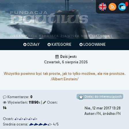
DZIAŁY
KATEGORIE
LOGOWANIE
Dziś jest:
Czwartek, 6 sierpnia 2026
Wszystko powinno być tak proste, jak to tylko możliwe, ale nie prostsze.
/Albert Einstein/
Dodaj do interesujących
Komentarze:
0
Wyświetleń:
11890
x |
Ocen:
14
Nie, 12 mar 2017 13:28
Autor:
FN,
źródło:
FN
Oceń:
Średnia ocena:
4/5