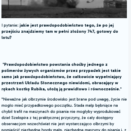
I pytanie:
jakie jest prawdopodobieństwo tego, że po jej
przejściu znajdziemy tam w pełni złożony 747, gotowy do
lotu?
"
Prawdopodobieństwo powstania choćby jednego z
polimerów żywych organizmów przez przypadek jest takie
samo jak prawdopodobieństwo, że całkowicie wypełniający
przestrzeń Układu Słonecznego niewidomi, obracający w
rękach kostkę Rubika, ułożą ją prawidłowo i równocześnie
."
"Nieważne jak olbrzymie środowisko jest brane pod uwagę, życie nie
mogło mieć przypadkowego początku. Stada małp bębniące na
chybił trafił na maszynach do pisania nie mogłyby wyprodukować
dzieł Szekspira z tej praktycznej przyczyny, że cały dostępny
obserwacjom wszechświat nie jest wystarczająco olbrzymi by
pomieścić niezbędne hordy małp, niezbędne maszyny do pisania i, z