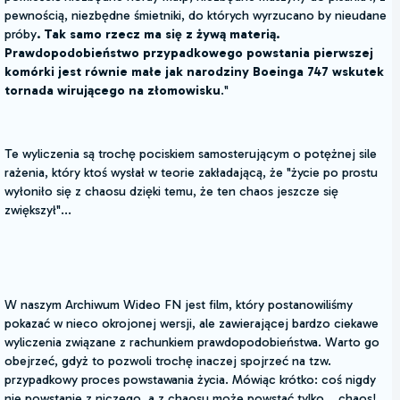
pewnością, niezbędne śmietniki, do których wyrzucano by nieudane
próby
. Tak samo rzecz ma się z żywą materią.
Prawdopodobieństwo przypadkowego powstania pierwszej
komórki jest równie małe jak narodziny Boeinga 747 wskutek
tornada wirującego na złomowisku
."
Te wyliczenia są trochę pociskiem samosterującym o potężnej sile
rażenia, który ktoś wysłał w teorie zakładającą, że "życie po prostu
wyłoniło się z chaosu dzięki temu, że ten chaos jeszcze się
zwiększył"...
W naszym Archiwum Wideo FN jest film, który postanowiliśmy
pokazać w nieco okrojonej wersji, ale zawierającej bardzo ciekawe
wyliczenia związane z rachunkiem prawdopodobieństwa. Warto go
obejrzeć, gdyż to pozwoli trochę inaczej spojrzeć na tzw.
przypadkowy proces powstawania życia. Mówiąc krótko: coś nigdy
nie powstanie z niczego, a z chaosu może powstać tylko… chaos!