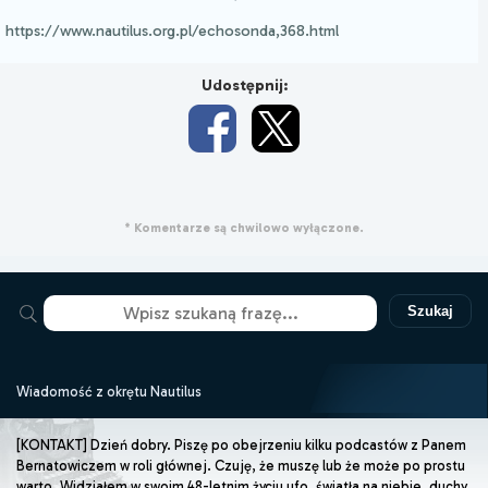
https://www.nautilus.org.pl/echosonda,368.html
Udostępnij:
* Komentarze są chwilowo wyłączone.
Szukaj
Wiadomość z okrętu Nautilus
[KONTAKT] Dzień dobry. Piszę po obejrzeniu kilku podcastów z Panem
Bernatowiczem w roli głównej. Czuję, że muszę lub że może po prostu
warto. Widziałem w swoim 48-letnim życiu ufo, światła na niebie, duchy,