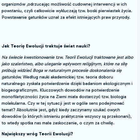
organizmów ,odrzucając możliwość cudownej interwencji w ich
powstaniu, czyli całkowicie wykluczają tzw. boski pierwiastek życia.
Powstawanie gatunków uznał za efekt istniejących praw przyrody.
Jak Teorię Ewolucji traktuje świat nauki?
Na świecie kwestionowanie tzw. Teorii Ewolucji traktowane jest albo
jako szaleństwo, albo uleganie wpływom religijnym, które na siłę
próbują widzieć Boga w naturalnym procesie doskonalenia się
gatunków.
Według nauki akademickiej tzw. teoria doboru
naturalnego zyskała potwierdzenie dzięki badaniom ekologicznym i
biogeograficznym. Kluczowych dowodów na potwierdzenie
monofiletyczności życia na Ziemi miała dostarczyć tzw. biologia
molekularna. Czy w tej sytuacji jest w ogóle sens podejmować
temat? Absolutnie jest, gdyż kiedy zaczynamy szukać owych
dowodów (o których istnieniu praktycznie wszyscy są przekonani),
to wtedy spotka nas małe zaskoczenie, o czym za chwilę.
Największy wróg Teorii Ewolucji?