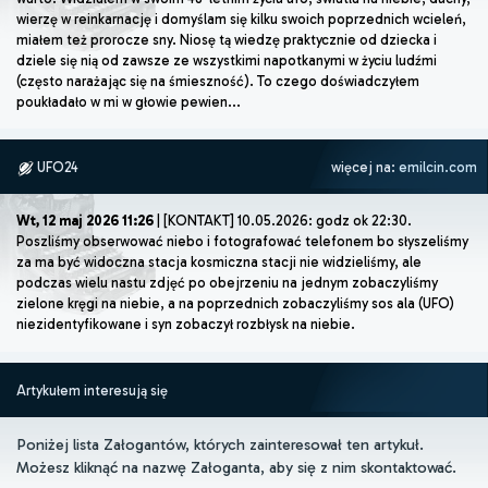
wierzę w reinkarnację i domyślam się kilku swoich poprzednich wcieleń,
miałem też prorocze sny. Niosę tą wiedzę praktycznie od dziecka i
dziele się nią od zawsze ze wszystkimi napotkanymi w życiu ludźmi
(często narażając się na śmieszność). To czego doświadczyłem
poukładało w mi w głowie pewien...
UFO24
więcej na:
emilcin.com
Wt, 12 maj 2026 11:26
| [KONTAKT] 10.05.2026: godz ok 22:30.
Poszliśmy obserwować niebo i fotografować telefonem bo słyszeliśmy
za ma być widoczna stacja kosmiczna stacji nie widzieliśmy, ale
podczas wielu nastu zdjęć po obejrzeniu na jednym zobaczyliśmy
zielone kręgi na niebie, a na poprzednich zobaczyliśmy sos ala (UFO)
niezidentyfikowane i syn zobaczył rozbłysk na niebie.
Artykułem interesują się
Poniżej lista Załogantów, których zainteresował ten artykuł.
Możesz kliknąć na nazwę Załoganta, aby się z nim skontaktować.