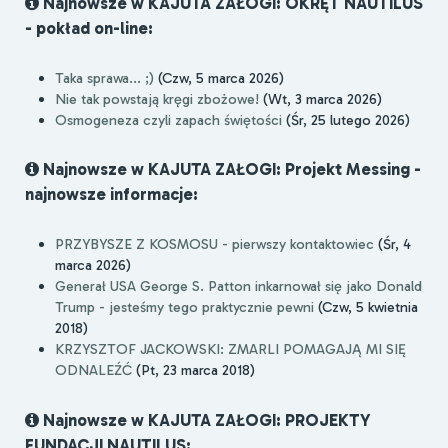
Najnowsze w KAJUTA ZAŁOGI: OKRĘT NAUTILUS
- pokład on-line:
Taka sprawa... ;)
(Czw, 5 marca 2026)
Nie tak powstają kręgi zbożowe!
(Wt, 3 marca 2026)
Osmogeneza czyli zapach świętości
(Śr, 25 lutego 2026)
Najnowsze w KAJUTA ZAŁOGI: Projekt Messing -
najnowsze informacje:
PRZYBYSZE Z KOSMOSU - pierwszy kontaktowiec
(Śr, 4
marca 2026)
Generał USA George S. Patton inkarnował się jako Donald
Trump - jesteśmy tego praktycznie pewni
(Czw, 5 kwietnia
2018)
KRZYSZTOF JACKOWSKI: ZMARLI POMAGAJĄ MI SIĘ
ODNALEŹĆ
(Pt, 23 marca 2018)
Najnowsze w KAJUTA ZAŁOGI: PROJEKTY
FUNDACJI NAUTILUS: