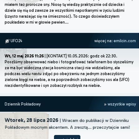
miałem też prorocze sny. Niosę tą wiedzę praktycznie od dziecka i
dziele się nią od zawsze ze wszystkimi napotkanymi w życiu ludźmi
(często narażając się na śmieszność). To czego doświadczyłem
poukładało w mi w głowie pewien...
UFO24
więcej na:
emilcin.com
Wt, 12 maj 2026 11:26
| [KONTAKT] 10.05.2026: godz ok 22:30.
Poszliśmy obserwować niebo i fotografować telefonem bo słyszeliśmy
za ma być widoczna stacja kosmiczna stacji nie widzieliśmy, ale
podczas wielu nastu zdjęć po obejrzeniu na jednym zobaczyliśmy
zielone kręgi na niebie, a na poprzednich zobaczyliśmy sos ala (UFO)
niezidentyfikowane i syn zobaczył rozbłysk na niebie.
Dziennik Pokładowy
wszystkie wpisy
Wtorek, 28 lipca 2026
| Wracam do publikacji w Dzienniku
Pokładowym mocnym akcentem. A zresztą... przeczytajcie sami!