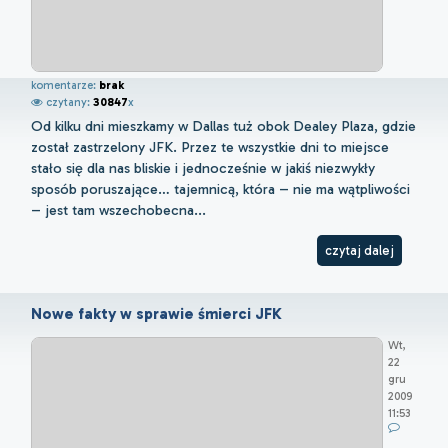
komentarze:
brak
czytany:
30847
x
Od kilku dni mieszkamy w Dallas tuż obok Dealey Plaza, gdzie
został zastrzelony JFK. Przez te wszystkie dni to miejsce
stało się dla nas bliskie i jednocześnie w jakiś niezwykły
sposób poruszające… tajemnicą, która – nie ma wątpliwości
– jest tam wszechobecna...
czytaj dalej
Nowe fakty w sprawie śmierci JFK
Wt,
22
gru
2009
11:53