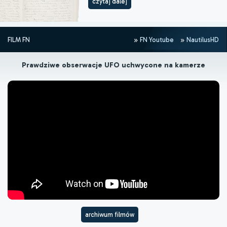
czytaj dalej
FILM FN
FN Youtube
NautilusHD
Prawdziwe obserwacje UFO uchwycone na kamerze
archiwum filmów