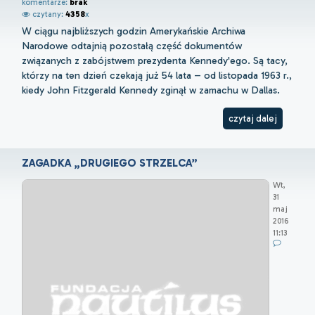
komentarze:
brak
czytany:
4358
x
W ciągu najbliższych godzin Amerykańskie Archiwa
Narodowe odtajnią pozostałą część dokumentów
związanych z zabójstwem prezydenta Kennedy'ego. Są tacy,
którzy na ten dzień czekają już 54 lata – od listopada 1963 r.,
kiedy John Fitzgerald Kennedy zginął w zamachu w Dallas.
czytaj dalej
ZAGADKA „DRUGIEGO STRZELCA”
Wt,
31
maj
2016
11:13