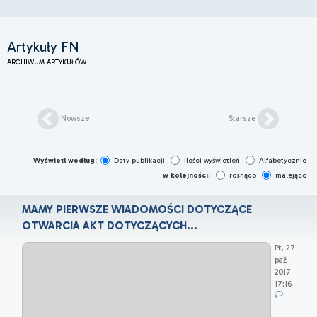
Artykuły FN
ARCHIWUM ARTYKUŁÓW
Nowsze
Starsze
Wyświetl według:
Daty publikacji
Ilości wyświetleń
Alfabetycznie
w kolejności:
rosnąco
malejąco
MAMY PIERWSZE WIADOMOŚCI DOTYCZĄCE
OTWARCIA AKT DOTYCZĄCYCH...
Pt, 27
paź
2017
17:16