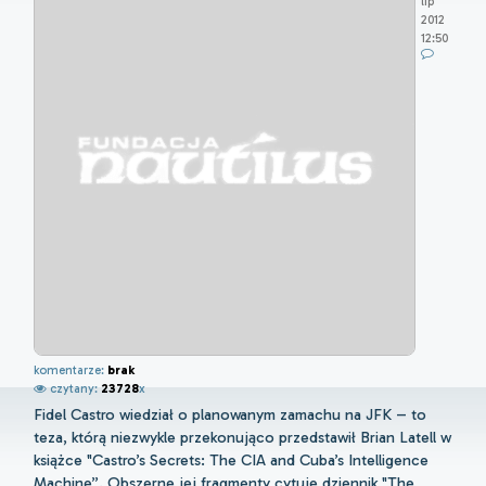
lip
2012
12:50
komentarze:
brak
czytany:
23728
x
Fidel Castro wiedział o planowanym zamachu na JFK – to
teza, którą niezwykle przekonująco przedstawił Brian Latell w
książce "Castro’s Secrets: The CIA and Cuba’s Intelligence
Machine”. Obszerne jej fragmenty cytuje dziennik "The