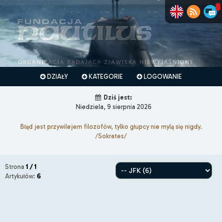
DZIAŁY
KATEGORIE
LOGOWANIE
Dziś jest:
Niedziela, 9 sierpnia 2026
Błąd jest przywilejem filozofów, tylko głupcy nie mylą się nigdy.
/Sokrates/
Strona
1 / 1
Artykułów:
6