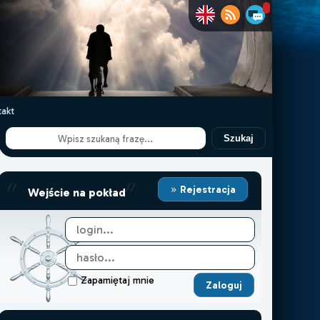
akt
Szukaj
//
//
Rejestracja
Wejście na pokład
Zapamiętaj mnie