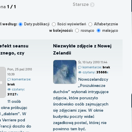
Starsze
ona
1 / 1
l według:
Daty publikacji
Ilości wyświetleń
Alfabetycznie
w kolejności:
rosnąco
malejąco
 efekt seansu
Niezwykłe zdjęcie z Nowej
cznego, czy
Zelandii
Śr, 10 luty 2010 11:44
komentarze:
brak
Pon, 25 paź 2010
czytany:
35666
x
10:39
Nowozelandzcy
komentarze:
brak
„Poszukiwacze
czytany:
duchów” wykonali intrygujące
31127
x
zdjęcie, które poruszyło
11 osób
środowisko osób zajmujących
 okna próbując
się zdjęciami zjaw. W oknie
d „diabłem”. W
budynku poczty widać
 Verriere pod
zagadkową postać, której nie
rancji doszło do
powinno tam być.