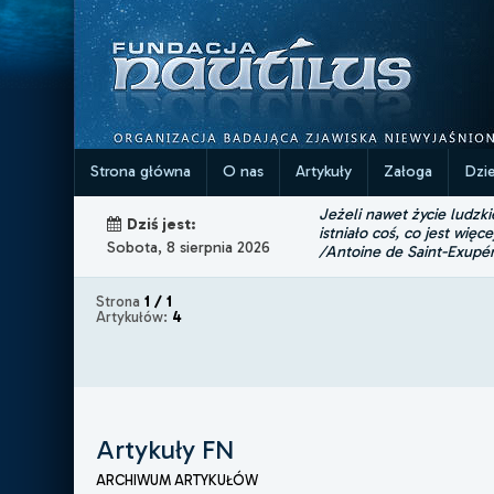
Strona główna
O nas
Artykuły
Załoga
Dzi
Jeżeli nawet życie ludzk
Dziś jest:
istniało coś, co jest więce
Sobota, 8 sierpnia 2026
/Antoine de Saint-Exupé
Strona
1 / 1
Artykułów:
4
Artykuły FN
ARCHIWUM ARTYKUŁÓW