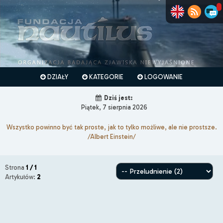
DZIAŁY
KATEGORIE
LOGOWANIE
Dziś jest:
Piątek, 7 sierpnia 2026
Wszystko powinno być tak proste, jak to tylko możliwe, ale nie prostsze.
/Albert Einstein/
Strona
1 / 1
Artykułów:
2