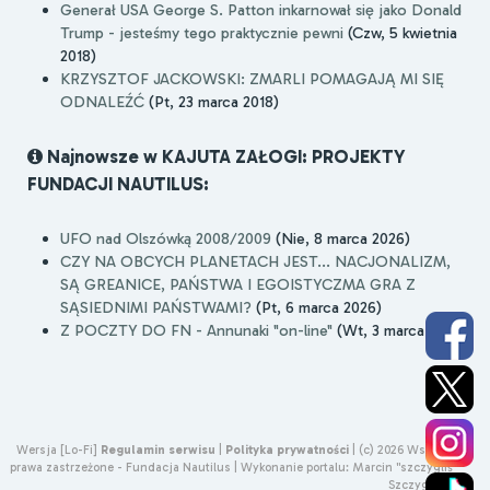
Generał USA George S. Patton inkarnował się jako Donald
Trump - jesteśmy tego praktycznie pewni
(Czw, 5 kwietnia
2018)
KRZYSZTOF JACKOWSKI: ZMARLI POMAGAJĄ MI SIĘ
ODNALEŹĆ
(Pt, 23 marca 2018)
Najnowsze w KAJUTA ZAŁOGI: PROJEKTY
FUNDACJI NAUTILUS:
UFO nad Olszówką 2008/2009
(Nie, 8 marca 2026)
CZY NA OBCYCH PLANETACH JEST... NACJONALIZM,
SĄ GREANICE, PAŃSTWA I EGOISTYCZMA GRA Z
SĄSIEDNIMI PAŃSTWAMI?
(Pt, 6 marca 2026)
Z POCZTY DO FN - Annunaki "on-line"
(Wt, 3 marca 2026)
Wersja [Lo-Fi]
Regulamin serwisu
|
Polityka prywatności
|
(c) 2026 Wszelkie
prawa zastrzeżone - Fundacja Nautilus |
Wykonanie portalu:
Marcin "szczygliś"
Szczygliński