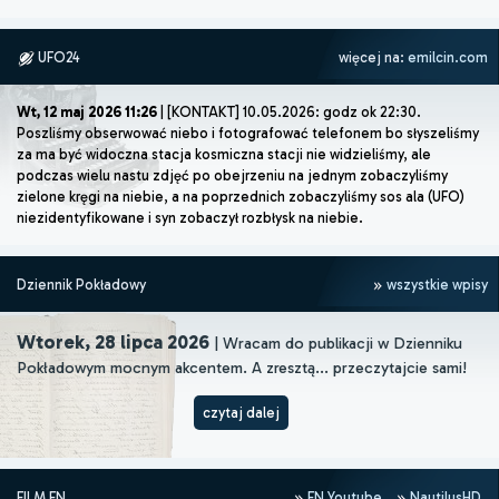
UFO24
więcej na:
emilcin.com
Wt, 12 maj 2026 11:26
| [KONTAKT] 10.05.2026: godz ok 22:30.
Poszliśmy obserwować niebo i fotografować telefonem bo słyszeliśmy
za ma być widoczna stacja kosmiczna stacji nie widzieliśmy, ale
podczas wielu nastu zdjęć po obejrzeniu na jednym zobaczyliśmy
zielone kręgi na niebie, a na poprzednich zobaczyliśmy sos ala (UFO)
niezidentyfikowane i syn zobaczył rozbłysk na niebie.
Dziennik Pokładowy
wszystkie wpisy
Wtorek, 28 lipca 2026
| Wracam do publikacji w Dzienniku
Pokładowym mocnym akcentem. A zresztą... przeczytajcie sami!
czytaj dalej
FILM FN
FN Youtube
NautilusHD