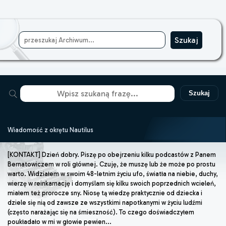
Szukaj
Wiadomość z okrętu Nautilus
[KONTAKT] Dzień dobry. Piszę po obejrzeniu kilku podcastów z Panem
Bernatowiczem w roli głównej. Czuję, że muszę lub że może po prostu
warto. Widziałem w swoim 48-letnim życiu ufo, światła na niebie, duchy,
wierzę w reinkarnację i domyślam się kilku swoich poprzednich wcieleń,
miałem też prorocze sny. Niosę tą wiedzę praktycznie od dziecka i
dziele się nią od zawsze ze wszystkimi napotkanymi w życiu ludźmi
(często narażając się na śmieszność). To czego doświadczyłem
poukładało w mi w głowie pewien...