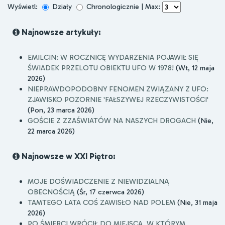
Wyświetl:
Działy
Chronologicznie | Max:
Najnowsze artykuły:
EMILCIN: W ROCZNICĘ WYDARZENIA POJAWIŁ SIĘ
ŚWIADEK PRZELOTU OBIEKTU UFO W 1978!
(Wt, 12 maja
2026)
NIEPRAWDOPODOBNY FENOMEN ZWIĄZANY Z UFO:
ZJAWISKO POZORNIE 'FAŁSZYWEJ RZECZYWISTOŚCI'
(Pon, 23 marca 2026)
GOŚCIE Z ZZAŚWIATÓW NA NASZYCH DROGACH
(Nie,
22 marca 2026)
Najnowsze w XXI Piętro:
MOJE DOŚWIADCZENIE Z NIEWIDZIALNĄ
OBECNOŚCIĄ
(Śr, 17 czerwca 2026)
TAMTEGO LATA COŚ ZAWISŁO NAD POLEM
(Nie, 31 maja
2026)
PO ŚMIERCI WRÓCIŁ DO MIEJSCA, W KTÓRYM