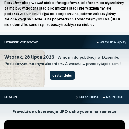
Poszliśmy obserwować niebo i fotografować telefonem bo słyszeliśmy
za ma być widoczna stacja kosmiczna stacji nie widzieliśmy, ale
podczas wielu nastu zdjęć po obejrzeniu na jednym zobaczyliśmy
zielone kręgi na niebie, a na poprzednich zobaczyliśmy sos ala (UFO)
niezidentyfikowane i syn zobaczył rozbłysk na niebie.
Dziennik Pokładowy
wszystkie wpisy
Wtorek, 28 lipca 2026
| Wracam do publikacji w Dzienniku
Pokładowym mocnym akcentem. A zresztą... przeczytajcie sami!
czytaj dalej
FILM FN
FN Youtube
NautilusHD
Prawdziwe obserwacje UFO uchwycone na kamerze