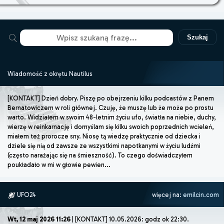
Szukaj
Wiadomość z okrętu Nautilus
[KONTAKT] Dzień dobry. Piszę po obejrzeniu kilku podcastów z Panem
Bernatowiczem w roli głównej. Czuję, że muszę lub że może po prostu
warto. Widziałem w swoim 48-letnim życiu ufo, światła na niebie, duchy,
wierzę w reinkarnację i domyślam się kilku swoich poprzednich wcieleń,
miałem też prorocze sny. Niosę tą wiedzę praktycznie od dziecka i
dziele się nią od zawsze ze wszystkimi napotkanymi w życiu ludźmi
(często narażając się na śmieszność). To czego doświadczyłem
poukładało w mi w głowie pewien...
UFO24
więcej na:
emilcin.com
Wt, 12 maj 2026 11:26
| [KONTAKT] 10.05.2026: godz ok 22:30.