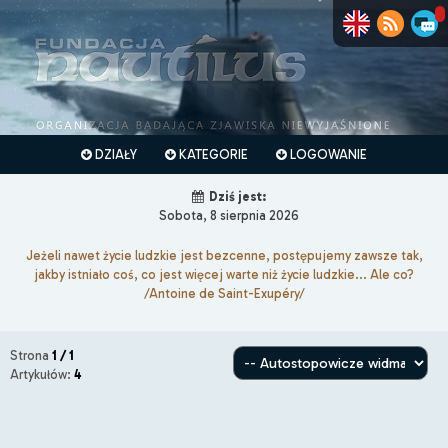
DZIAŁY
KATEGORIE
LOGOWANIE
Dziś jest:
Sobota, 8 sierpnia 2026
Jeżeli nawet życie ludzkie jest bezcenne, postępujemy zawsze tak,
jakby istniało coś, co jest więcej warte niż życie ludzkie... Ale co?
/Antoine de Saint-Exupéry/
Strona
1 / 1
Artykułów:
4