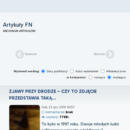
Artykuły FN
ARCHIWUM ARTYKUŁÓW
Nowsze
Starsze
Wyświetl według:
Daty publikacji
Ilości wyświetleń
Alfabetycznie
w kolejności:
rosnąco
malejąco
ZJAWY PRZY DRODZE – CZY TO ZDJĘCIE
PRZEDSTAWIA TAKĄ...
Sob, 22 gru 2018 06:57
komentarze:
brak
czytany:
7768
x
To było w 1997 roku. Dwoje młodych ludzi
z Warszawy wracało z krótkiego 2-