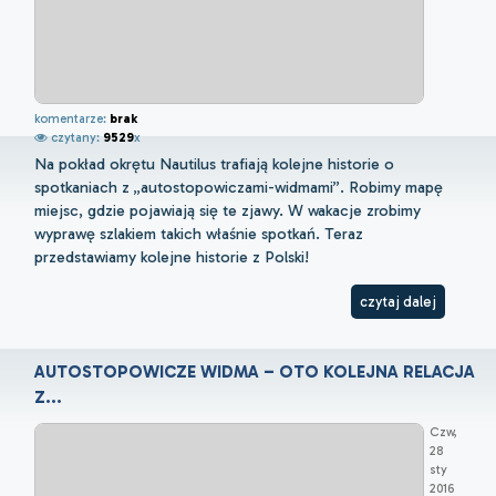
komentarze:
brak
czytany:
9529
x
Na pokład okrętu Nautilus trafiają kolejne historie o
spotkaniach z „autostopowiczami-widmami”. Robimy mapę
miejsc, gdzie pojawiają się te zjawy. W wakacje zrobimy
wyprawę szlakiem takich właśnie spotkań. Teraz
przedstawiamy kolejne historie z Polski!
czytaj dalej
AUTOSTOPOWICZE WIDMA – OTO KOLEJNA RELACJA
Z...
Czw,
28
sty
2016