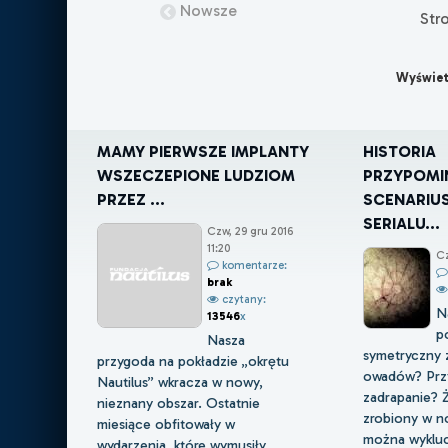
Nowsze
Str
Wyświet
MAMY PIERWSZE IMPLANTY
HISTORIA
WSZECZEPIONE LUDZIOM
PRZYPOMI
PRZEZ ...
SCENARIU
SERIALU...
Czw, 29 gru 2016
11:20
Cz
komentarze:
brak
czytany:
N
13546
x
po
Nasza
symetryczny 
przygoda na pokładzie „okrętu
owadów? Prz
Nautilus” wkracza w nowy,
zadrapanie? Ż
nieznany obszar. Ostatnie
zrobiony w n
miesiące obfitowały w
można wykluc
wydarzenia, które wymusiły