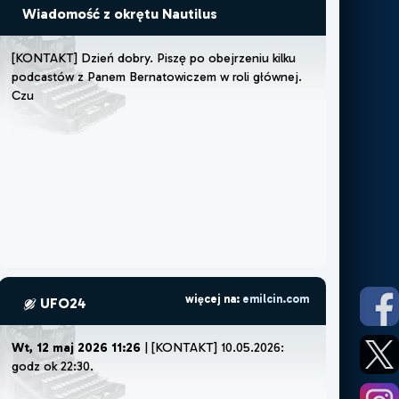
Wiadomość z okrętu Nautilus
[
K
O
N
T
A
K
T
]
D
z
i
e
ń
d
o
b
r
y
.
P
i
s
z
ę
p
o
o
b
e
j
r
z
e
n
i
u
k
i
l
k
u
p
o
d
c
a
s
t
ó
w
z
P
a
n
e
m
B
e
r
n
a
t
o
w
i
c
z
e
m
w
r
o
l
i
g
ł
ó
w
n
e
j
.
C
z
u
j
ę
,
ż
e
m
u
s
z
ę
więcej na:
emilcin.com
UFO24
Wt, 12 maj 2026 11:26
| [KONTAKT] 10.05.2026:
godz ok 22:30.