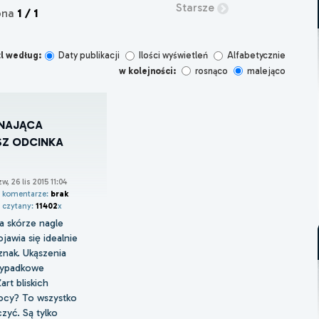
Starsze
ona
1 / 1
l według:
Daty publikacji
Ilości wyświetleń
Alfabetycznie
w kolejności:
rosnąco
malejąco
NAJĄCA
SZ ODCINKA
w, 26 lis 2015 11:04
komentarze:
brak
czytany:
11402
x
a skórze nagle
jawia się idealnie
znak. Ukąszenia
ypadkowe
art bliskich
ocy? To wszystko
zyć. Są tylko