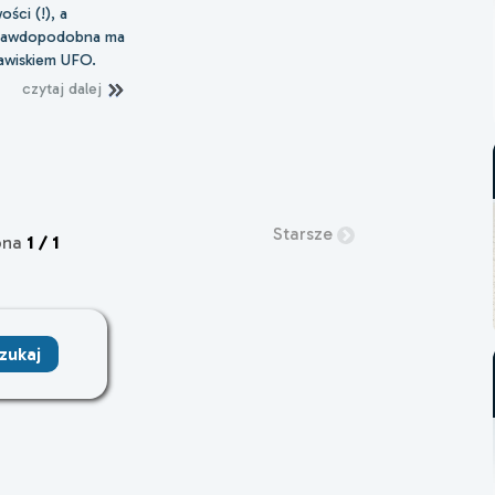
ści (!), a
prawdopodobna ma
jawiskiem UFO.
czytaj dalej
Starsze
ona
1 / 1