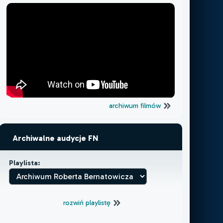
archiwum filmów
Archiwalne audycje FN
Playlista:
rozwiń playlistę