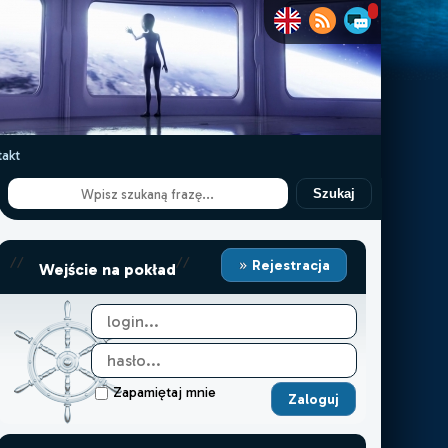
akt
Szukaj
//
//
Rejestracja
Wejście na pokład
Zapamiętaj mnie