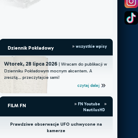
wszystkie wpisy
Dziennik Pokładowy
Wtorek, 28 lipca 2026
| Wracam do publikacji w
Dzienniku Pokładowym mocnym akcentem. A
zresztą... przeczytajcie sami!
czytaj dalej
FN Youtube
FILM FN
NautilusHD
Prawdziwe obserwacje UFO uchwycone na
kamerze