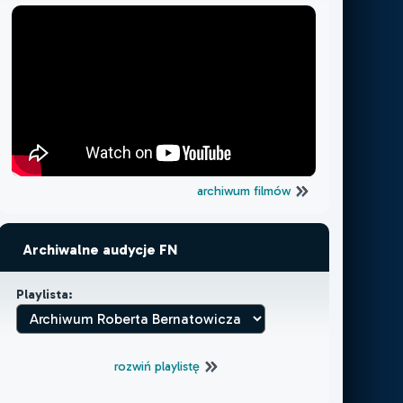
archiwum filmów
Archiwalne audycje FN
Playlista:
rozwiń playlistę