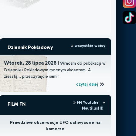
wszystkie wpisy
Dziennik Pokładowy
Wtorek, 28 lipca 2026
| Wracam do publikacji w
Dzienniku Pokładowym mocnym akcentem. A
zresztą... przeczytajcie sami!
czytaj dalej
FN Youtube
FILM FN
NautilusHD
Prawdziwe obserwacje UFO uchwycone na
kamerze