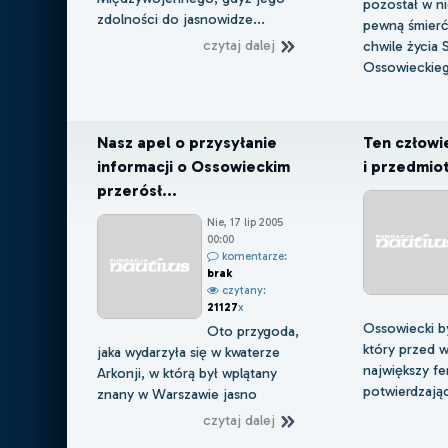
pozostał w ni
zdolności do jasnowidze...
pewną śmierć
czytaj dalej
chwile życia 
Ossowieckie
Nasz apel o przysyłanie
Ten człowie
informacji o Ossowieckim
i przedmiot
przerósł...
Nie, 17 lip 2005
00:00
komentarze:
brak
czytany:
21127
x
Ossowiecki b
Oto przygoda,
który przed 
jaka wydarzyła się w kwaterze
największy f
Arkonji, w którą był wplątany
potwierdzając
znany w Warszawie jasno
czytaj dalej