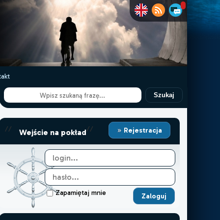
akt
Szukaj
//
//
Rejestracja
Wejście na pokład
Zapamiętaj mnie