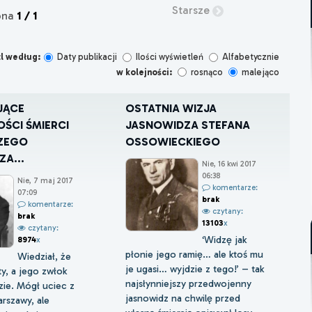
Starsze
ona
1 / 1
l według:
Daty publikacji
Ilości wyświetleń
Alfabetycznie
w kolejności:
rosnąco
malejąco
JĄCE
OSTATNIA WIZJA
ŚCI ŚMIERCI
JASNOWIDZA STEFANA
ZEGO
OSSOWIECKIEGO
A...
Nie, 16 kwi 2017
06:38
Nie, 7 maj 2017
komentarze:
07:09
brak
komentarze:
czytany:
brak
13103
x
czytany:
‘Widzę jak
8974
x
płonie jego ramię… ale ktoś mu
Wiedział, że
je ugasi… wyjdzie z tego!’ – tak
ty, a jego zwłok
najsłynniejszy przedwojenny
dzie. Mógł uciec z
jasnowidz na chwilę przed
rszawy, ale