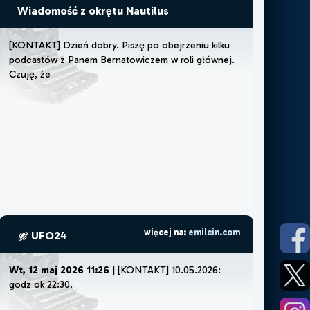
Wiadomość z okrętu Nautilus
[
K
O
N
T
A
K
T
]
D
z
i
e
ń
d
o
b
r
y
.
P
i
s
z
ę
p
o
o
b
e
j
r
z
e
n
i
u
k
i
l
k
u
p
o
d
c
a
s
t
ó
w
z
P
a
n
e
m
B
e
r
n
a
t
o
w
i
c
z
e
m
w
r
o
l
i
g
ł
ó
w
n
e
j
.
C
z
u
j
ę
,
ż
e
m
u
s
z
ę
l
u
b
więcej na:
emilcin.com
UFO24
Wt, 12 maj 2026 11:26
| [KONTAKT] 10.05.2026:
godz ok 22:30.