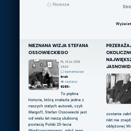
Nowsze
Str
Wyświet
NIEZNANA WIZJA STEFANA
PRZERAŻA
OSSOWIECKIEGO
OKOLICZNO
NAJWIĘKS
Pt, 16 lis 2018
JASNOWIDZ
23:20
komentarze:
brak
czytany:
8283
x
To piękna
historia, którą znalazła jedna z
naszych stałych autorek, czyli
Margo11. Stefan Ossowiecki jest
zostanie zabi
od wielu lat naszą ulubioną
nikt nie znaj
postacią Polski 20-lecia
oblężonej Wa
Międzywojennego, gdyż jego