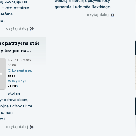
własną śmiercią opisywał losy
ej czekając na
generała Ludomiła Rayskiego.
 – oto ostatnie
Stefana
czytaj dalej
go.
czytaj dalej
k patrzył na stół
y leżące na...
Pon, 11 lip 2005
00:00
komentarze:
brak
czytany:
21011
x
Stefan
ył człowiekiem,
wojną uchodził za
enomen
y i
czytaj dalej