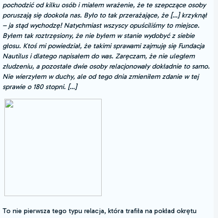
pochodzić od kilku osób i miałem wrażenie, że te szepczące osoby
poruszają się dookoła nas. Było to tak przerażające, że […] krzyknął
– ja stąd wychodzę! Natychmiast wszyscy opuściliśmy to miejsce.
Byłem tak roztrzęsiony, że nie byłem w stanie wydobyć z siebie
głosu. Ktoś mi powiedział, że takimi sprawami zajmuję się Fundacja
Nautilus i dlatego napisałem do was. Zaręczam, że nie uległem
złudzeniu, a pozostałe dwie osoby relacjonowały dokładnie to samo.
Nie wierzyłem w duchy, ale od tego dnia zmieniłem zdanie w tej
sprawie o 180 stopni. […]
To nie pierwsza tego typu relacja, która trafiła na pokład okrętu