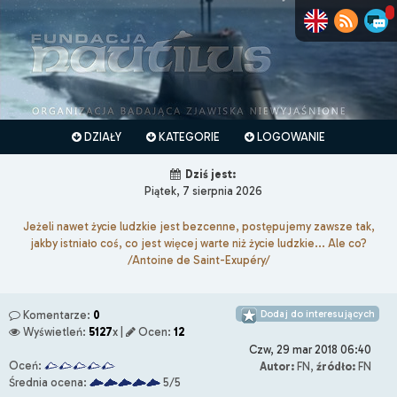
DZIAŁY
KATEGORIE
LOGOWANIE
Dziś jest:
Piątek, 7 sierpnia 2026
Jeżeli nawet życie ludzkie jest bezcenne, postępujemy zawsze tak,
jakby istniało coś, co jest więcej warte niż życie ludzkie... Ale co?
/Antoine de Saint-Exupéry/
Dodaj do interesujących
Komentarze:
0
Wyświetleń:
5127
x |
Ocen:
12
Czw, 29 mar 2018 06:40
Oceń:
Autor:
FN,
źródło:
FN
Średnia ocena:
5/5