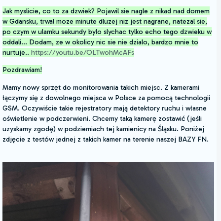
Jak myslicie, co to za dzwiek? Pojawil sie nagle z nikad nad domem
w Gdansku, trwal moze minute dluzej niz jest nagrane, natezal sie,
po czym w ulamku sekundy bylo slychac tylko echo tego dzwieku w
oddali... Dodam, ze w okolicy nic sie nie dzialo, bardzo mnie to
nurtuje..
https://youtu.be/OLTwohMcAFs
Pozdrawiam!
Mamy nowy sprzęt do monitorowania takich miejsc. Z kamerami
łączymy się z dowolnego miejsca w Polsce za pomocą technologii
GSM. Oczywiście takie rejestratory mają detektory ruchu i własne
oświetlenie w podczerwieni. Chcemy taką kamerę zostawić (jeśli
uzyskamy zgodę) w podziemiach tej kamienicy na Śląsku. Poniżej
zdjęcie z testów jednej z takich kamer na terenie naszej BAZY FN.