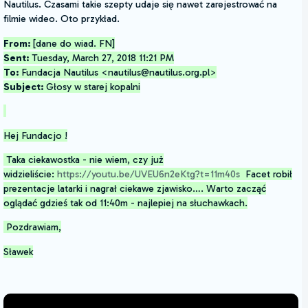
Nautilus. Czasami takie szepty udaje się nawet zarejestrować na
filmie wideo. Oto przykład.
From:
[dane do wiad. FN]
Sent:
Tuesday, March 27, 2018 11:21 PM
To:
Fundacja Nautilus <nautilus@nautilus.org.pl>
Subject:
Głosy w starej kopalni
Hej Fundacjo !
Taka ciekawostka - nie wiem, czy już
widzieliście:
https://youtu.be/UVEU6n2eKtg?t=11m40s
Facet robił
prezentacje latarki i nagrał ciekawe zjawisko…. Warto zacząć
oglądać gdzieś tak od 11:40m - najlepiej na słuchawkach.
Pozdrawiam,
Sławek