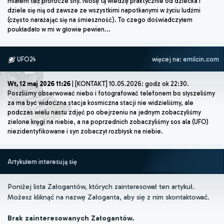
miałem też prorocze sny. Niosę tą wiedzę praktycznie od dziecka i
dziele się nią od zawsze ze wszystkimi napotkanymi w życiu ludźmi
(często narażając się na śmieszność). To czego doświadczyłem
poukładało w mi w głowie pewien...
UFO24
więcej na:
emilcin.com
Wt, 12 maj 2026 11:26
| [KONTAKT] 10.05.2026: godz ok 22:30.
Poszliśmy obserwować niebo i fotografować telefonem bo słyszeliśmy
za ma być widoczna stacja kosmiczna stacji nie widzieliśmy, ale
podczas wielu nastu zdjęć po obejrzeniu na jednym zobaczyliśmy
zielone kręgi na niebie, a na poprzednich zobaczyliśmy sos ala (UFO)
niezidentyfikowane i syn zobaczył rozbłysk na niebie.
Artykułem interesują się
Poniżej lista Załogantów, których zainteresował ten artykuł.
Możesz kliknąć na nazwę Załoganta, aby się z nim skontaktować.
Brak zainteresowanych Załogantów.