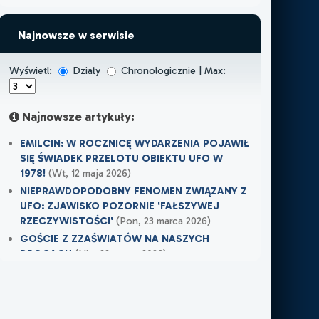
Najnowsze w serwisie
Wyświetl:
Działy
Chronologicznie | Max:
Najnowsze artykuły:
EMILCIN: W ROCZNICĘ WYDARZENIA POJAWIŁ
SIĘ ŚWIADEK PRZELOTU OBIEKTU UFO W
1978!
(Wt, 12 maja 2026)
NIEPRAWDOPODOBNY FENOMEN ZWIĄZANY Z
UFO: ZJAWISKO POZORNIE 'FAŁSZYWEJ
RZECZYWISTOŚCI'
(Pon, 23 marca 2026)
GOŚCIE Z ZZAŚWIATÓW NA NASZYCH
DROGACH
(Nie, 22 marca 2026)
Najnowsze w XXI Piętro:
OSTRZEŻENIE PRZYSZŁO W OSTATNIEJ