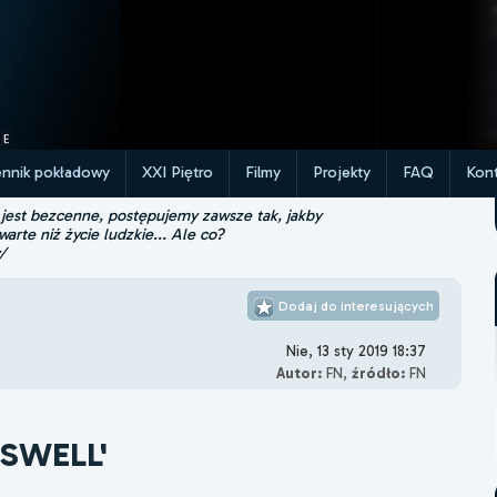
ennik pokładowy
XXI Piętro
Filmy
Projekty
FAQ
Kont
 jest bezcenne, postępujemy zawsze tak, jakby
 warte niż życie ludzkie... Ale co?
/
Dodaj do interesujących
Nie, 13 sty 2019 18:37
Autor:
FN,
źródło:
FN
OSWELL'