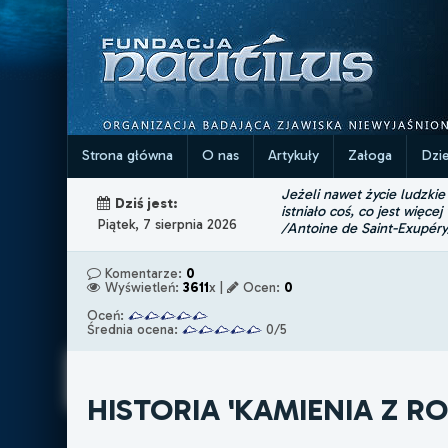
Strona główna
O nas
Artykuły
Załoga
Dzi
Jeżeli nawet życie ludzkie
Dziś jest:
istniało coś, co jest więcej
Piątek, 7 sierpnia 2026
/Antoine de Saint-Exupéry
Komentarze:
0
Wyświetleń:
3611
x |
Ocen:
0
Oceń:
Średnia ocena:
0/5
HISTORIA 'KAMIENIA Z R