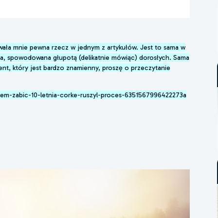
owała mnie pewna rzecz w jednym z artykułów. Jest to sama w
ecka, spowodowana głupotą (delikatnie mówiąc) dorosłych. Sama
ment, który jest bardzo znamienny, proszę o przeczytanie
nem-zabic-10-letnia-corke-ruszyl-proces-6351567996422273a