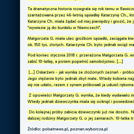
Ta dramatyczna historia rozegrała się rok temu w Rawiczu
szantażowana przez 46-letnią sąsiadkę Katarzynę Ch., która
Katarzyna Ch. miała żądać od niej pieniędzy i grozić, że je
"wywiezie ją do burdelu w Niemczech".
Małgorzata G. miała ulec groźbom sąsiadki, zaciągała kre
ok. 150 tys. złotych. Katarzynie Ch. było jednak wciąż ma
Pod koniec stycznia 2018 r. przerażona Małgorzata G. w
zabić 10-latkę, a potem popełnić samobójstwo. […]
[…] Oskarżeni - jak wynika ze złożonych zeznań - próbow
Jego stężenie było jednak zbyt małe. Wtedy kobieta na
się nie udało, razem z synem próbowali ja udusić rękoma
Z opowieści Małgorzaty G. wynika, że kiedy wydawało im si
Wtedy jednak dziewczynka miała się ocknąć i powiedzieć
Do kolejnej próby zabicia dziewczynki już nie doszło. N
dalszej rodziny Małgorzaty G. o jej zamiarach. 10-latka tra
Źródło: polsatnews.pl, poznan.wyborcza.pl