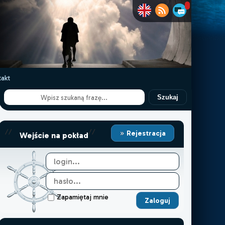
akt
Szukaj
//
//
Rejestracja
Wejście na pokład
Zapamiętaj mnie