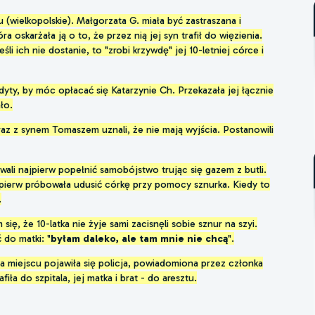
 (wielkopolskie). Małgorzata G. miała być zastraszana i
 oskarżała ją o to, że przez nią jej syn trafił do więzienia.
śli ich nie dostanie, to "zrobi krzywdę" jej 10-letniej córce i
dyty, by móc opłacać się Katarzynie Ch. Przekazała jej łącznie
ło.
raz z synem Tomaszem uznali, że nie mają wyjścia. Postanowili
ali najpierw popełnić samobójstwo trując się gazem z butli.
jpierw próbowała udusić córkę przy pomocy sznurka. Kiedy to
.
ę, że 10-latka nie żyje sami zacisnęli sobie sznur na szyi.
 do matki: "
byłam daleko, ale tam mnie nie chcą
".
a miejscu pojawiła się policja, powiadomiona przez członka
fiła do szpitala, jej matka i brat - do aresztu.