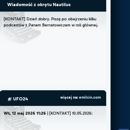
Wiadomość z okrętu Nautilus
[
K
O
N
T
A
K
T
]
D
z
i
e
ń
d
o
b
r
y
.
P
i
s
z
ę
p
o
o
b
e
j
r
z
e
n
i
u
k
i
l
k
u
p
o
d
c
a
s
t
ó
w
z
P
a
n
e
m
B
e
r
n
a
t
o
w
i
c
z
e
m
w
r
o
l
i
g
ł
ó
w
n
e
j
.
C
z
u
j
ę
,
ż
e
m
u
s
z
ę
l
więcej na:
emilcin.com
UFO24
Wt, 12 maj 2026 11:26
| [KONTAKT] 10.05.2026:
godz ok 22:30.