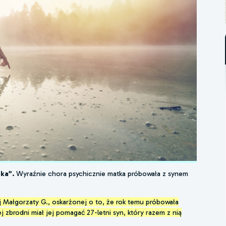
eka”.
Wyraźnie chora psychicznie matka próbowała z synem
 Małgorzaty G., oskarżonej o to, że rok temu próbowała
j zbrodni miał jej pomagać 27-letni syn, który razem z nią