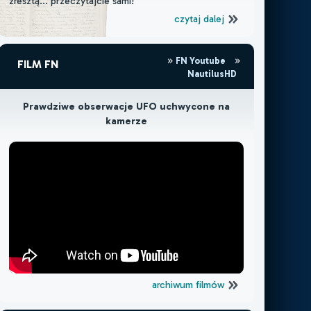
zresztą... przeczytajcie sami!
czytaj dalej
FN Youtube
FILM FN
NautilusHD
Prawdziwe obserwacje UFO uchwycone na
kamerze
archiwum filmów