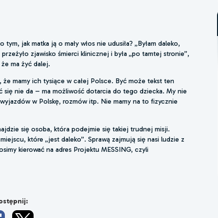
tym, jak matka ją o mały włos nie udusiła? „Byłam daleko,
rzeżyło zjawisko śmierci klinicznej i była „po tamtej stronie”,
że ma żyć dalej.
że mamy ich tysiące w całej Polsce. Być może tekst ten
yć się nie da – ma możliwość dotarcia do tego dziecka. My nie
wyjazdów w Polskę, rozmów itp. Nie mamy na to fizycznie
zie się osoba, która podejmie się takiej trudnej misji.
iejscu, które „jest daleko”. Sprawą zajmują się nasi ludzie z
osimy kierować na adres Projektu MESSING, czyli
stępnij: