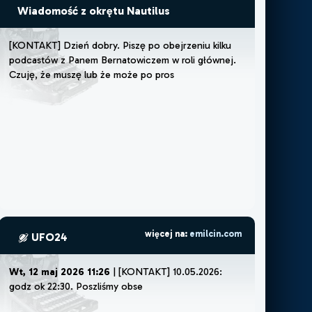
Wiadomość z okrętu Nautilus
[
K
O
N
T
A
K
T
]
D
z
i
e
ń
d
o
b
r
y
.
P
i
s
z
ę
p
o
o
b
e
j
r
z
e
n
i
u
k
i
l
k
u
p
o
d
c
a
s
t
ó
w
z
P
a
n
e
m
B
e
r
n
a
t
o
w
i
c
z
e
m
w
r
o
l
i
g
ł
ó
w
n
e
j
.
C
z
u
j
ę
,
ż
e
m
u
s
z
ę
l
u
b
ż
e
m
o
ż
e
p
o
p
r
o
s
t
u
w
a
r
t
o
.
W
i
d
z
i
a
ł
e
m
w
s
w
o
i
więcej na:
emilcin.com
UFO24
Wt, 12 maj 2026 11:26
| [KONTAKT] 10.05.2026:
godz ok 22:30. Poszliśmy obserwować niebo i
fotografować telefonem bo słyszel