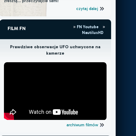
zresztą... przeczytajcie sami!
czytaj dalej
FN Youtube
FILM FN
NautilusHD
Prawdziwe obserwacje UFO uchwycone na
kamerze
archiwum filmów