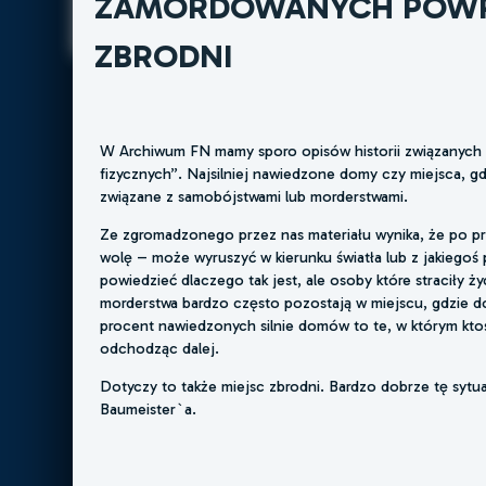
ZAMORDOWANYCH POWR
ZBRODNI
W Archiwum FN mamy sporo opisów historii związanych z
fizycznych”. Najsilniej nawiedzone domy czy miejsca, gd
związane z samobójstwami lub morderstwami.
Ze zgromadzonego przez nas materiału wynika, że po prze
wolę – może wyruszyć w kierunku światła lub z jakiegoś 
powiedzieć dlaczego tak jest, ale osoby które straciły ży
morderstwa bardzo często pozostają w miejscu, gdzie d
procent nawiedzonych silnie domów to te, w którym ktoś
odchodząc dalej.
Dotyczy to także miejsc zbrodni. Bardzo dobrze tę syt
Baumeister`a.