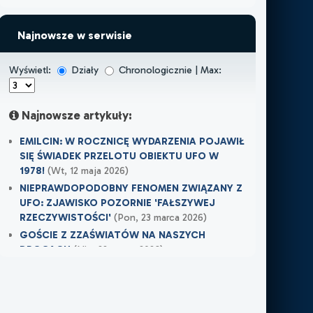
Najnowsze w serwisie
Wyświetl:
Działy
Chronologicznie | Max:
Najnowsze artykuły:
EMILCIN: W ROCZNICĘ WYDARZENIA POJAWIŁ
SIĘ ŚWIADEK PRZELOTU OBIEKTU UFO W
1978!
(Wt, 12 maja 2026)
NIEPRAWDOPODOBNY FENOMEN ZWIĄZANY Z
UFO: ZJAWISKO POZORNIE 'FAŁSZYWEJ
RZECZYWISTOŚCI'
(Pon, 23 marca 2026)
GOŚCIE Z ZZAŚWIATÓW NA NASZYCH
DROGACH
(Nie, 22 marca 2026)
Najnowsze w XXI Piętro:
OSTRZEŻENIE PRZYSZŁO W OSTATNIEJ