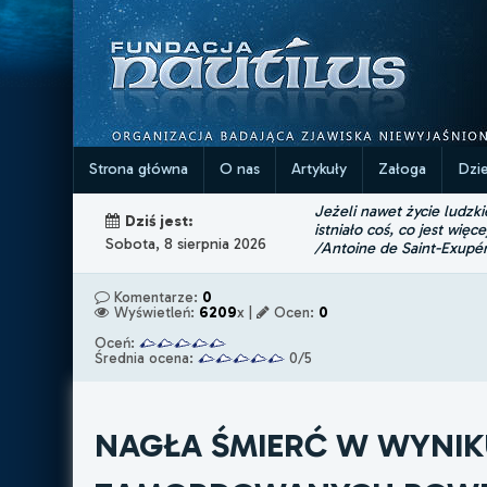
Strona główna
O nas
Artykuły
Załoga
Dzi
Jeżeli nawet życie ludzk
Dziś jest:
istniało coś, co jest więce
Sobota, 8 sierpnia 2026
/Antoine de Saint-Exupé
Komentarze:
0
Wyświetleń:
6209
x |
Ocen:
0
Oceń:
Średnia ocena:
0/5
NAGŁA ŚMIERĆ W WYNI