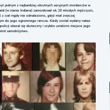
był jednym z najbardziej okrutnych seryjnych morderców w
ld (w stanie Indiana) zamordował ok. 20 młodych mężczyzn,
 z ciał nigdy nie odnaleziono, gdyż miał zwyczaj
cym do jego ogromnego rancza. Kiedy został wydany nakaz
olicji okazał się skuteczny i szybko ustalono miejsce jego
ełnił samobójstwo.