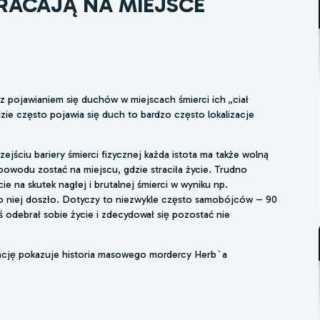
ACAJĄ NA MIEJSCE
 pojawianiem się duchów w miejscach śmierci ich „ciał
zie często pojawia się duch to bardzo często lokalizacje
jściu bariery śmierci fizycznej każda istota ma także wolną
powodu zostać na miejscu, gdzie straciła życie. Trudno
cie na skutek nagłej i brutalnej śmierci w wyniku np.
o niej doszło. Dotyczy to niezwykle często samobójców – 90
 odebrał sobie życie i zdecydował się pozostać nie
uację pokazuje historia masowego mordercy Herb`a