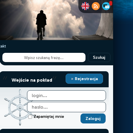
akt
Szukaj
//
//
Rejestracja
Wejście na pokład
Zapamiętaj mnie