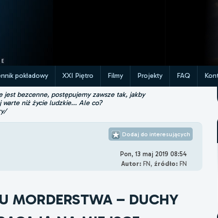
ennik pokładowy
XXI Piętro
Filmy
Projekty
FAQ
Kont
ie jest bezcenne, postępujemy zawsze tak, jakby
j warte niż życie ludzkie... Ale co?
ry/
Dodaj do interesujących
Pon, 13 maj 2019 08:54
Autor:
FN,
źródło:
FN
KU MORDERSTWA – DUCHY