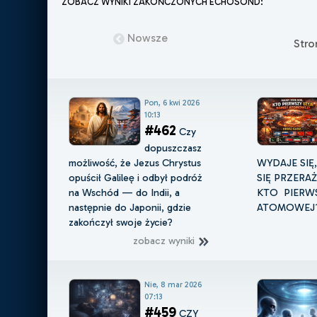
ZOBACZ WYNIKI ZAKOŃCZONYCH ECHOSOND:
Nowsze
Str
Pon, 6 kwi 2026
10:13
#462
Czy
dopuszczasz
możliwość, że Jezus Chrystus
WYDAJE SIĘ
opuścił Galileę i odbył podróż
SIĘ PRZERA
na Wschód — do Indii, a
KTO PIERWS
następnie do Japonii, gdzie
ATOMOWEJ
zakończył swoje życie?
zobacz wyniki
Nie, 8 mar 2026
07:13
#459
CZY