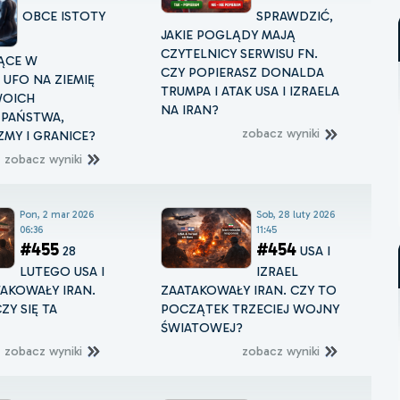
OBCE ISTOTY
SPRAWDZIĆ,
JAKIE POGLĄDY MAJĄ
CZYTELNICY SERWISU FN.
ĄCE W
CZY POPIERASZ DONALDA
UFO NA ZIEMIĘ
TRUMPA I ATAK USA I IZRAELA
WOICH
NA IRAN?
 PAŃSTWA,
zobacz wyniki
MY I GRANICE?
zobacz wyniki
Pon, 2 mar 2026
Sob, 28 luty 2026
06:36
11:45
#455
#454
28
USA I
LUTEGO USA I
IZRAEL
TAKOWAŁY IRAN.
ZAATAKOWAŁY IRAN. CZY TO
ZY SIĘ TA
POCZĄTEK TRZECIEJ WOJNY
ŚWIATOWEJ?
zobacz wyniki
zobacz wyniki