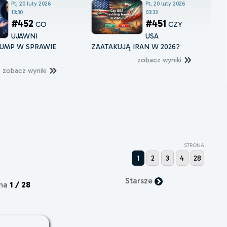
Pt, 20 luty 2026
Pt, 20 luty 2026
13:30
03:33
#452
#451
CO
CZY
UJAWNI
USA
UMP W SPRAWIE
ZAATAKUJĄ IRAN W 2026?
zobacz wyniki
zobacz wyniki
STRONA
1
2
3
4
28
Starsze
ona
1 / 28