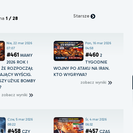
Starsze
ona
1 / 28
Nie, 22 mar 2026
Pon, 16 mar 2026
07:07
04:58
#461
#460
MAMY
2
2026 ROK I
TYGODNIE
, ŻE ROZPOCZĄŁ
WOJNY PO ATAKU NA IRAN.
ŻAJĄCY WYŚCIG.
KTO WYGRYWA?
ZY UŻYJE BOMBY
zobacz wyniki
?
zobacz wyniki
Czw, 5 mar 2026
Śr, 4 mar 2026
08:22
06:32
#458
#457
CZY
CZAS