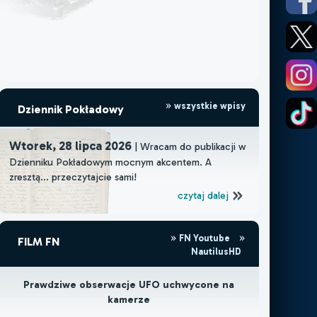
wszystkie wpisy
Dziennik Pokładowy
Wtorek, 28 lipca 2026
| Wracam do publikacji w
Dzienniku Pokładowym mocnym akcentem. A
zresztą... przeczytajcie sami!
czytaj dalej
FN Youtube
FILM FN
NautilusHD
Prawdziwe obserwacje UFO uchwycone na
kamerze