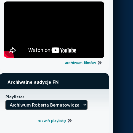
archiwum filmów
Archiwalne audycje FN
Playlista:
rozwiń playlistę