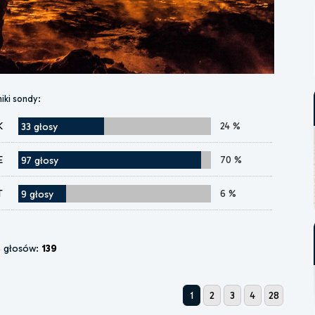
iki sondy:
K
24 %
33 głosy
E
70 %
97 głosy
T
6 %
9 głosy
e głosów:
139
1
2
3
4
28