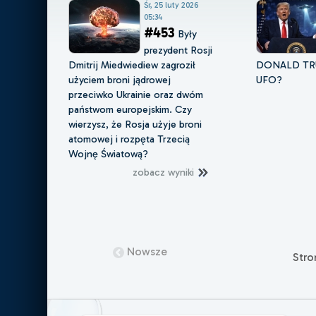
Śr, 25 luty 2026
05:34
#453
Były
prezydent Rosji
Dmitrij Miedwiediew zagroził
DONALD TR
użyciem broni jądrowej
UFO?
przeciwko Ukrainie oraz dwóm
państwom europejskim. Czy
wierzysz, że Rosja użyje broni
atomowej i rozpęta Trzecią
Wojnę Światową?
zobacz wyniki
Nowsze
Str