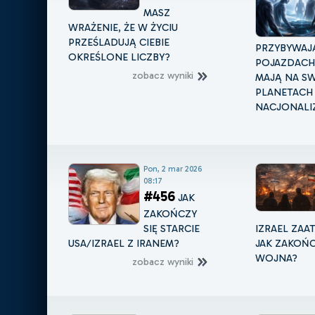
MASZ
WRAŻENIE, ŻE W ŻYCIU
PRZEŚLADUJĄ CIEBIE
PRZYBYWAJ
OKREŚLONE LICZBY?
POJAZDACH 
zobacz wyniki
MAJĄ NA S
PLANETACH
NACJONALIZ
Pon, 2 mar 2026
08:17
#456
JAK
ZAKOŃCZY
SIĘ STARCIE
IZRAEL ZAA
USA/IZRAEL Z IRANEM?
JAK ZAKOŃC
WOJNA?
zobacz wyniki