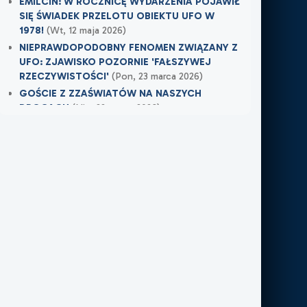
EMILCIN: W ROCZNICĘ WYDARZENIA POJAWIŁ
SIĘ ŚWIADEK PRZELOTU OBIEKTU UFO W
1978!
(Wt, 12 maja 2026)
NIEPRAWDOPODOBNY FENOMEN ZWIĄZANY Z
UFO: ZJAWISKO POZORNIE 'FAŁSZYWEJ
RZECZYWISTOŚCI'
(Pon, 23 marca 2026)
GOŚCIE Z ZZAŚWIATÓW NA NASZYCH
DROGACH
(Nie, 22 marca 2026)
Najnowsze w XXI Piętro:
OSTRZEŻENIE PRZYSZŁO W OSTATNIEJ
CHWILI
(Pt, 7 sierpnia 2026)
TAMTEGO LATA COŚ ZAWISŁO NAD POLEM
(Nie, 31 maja 2026)
PO ŚMIERCI WRÓCIŁ DO MIEJSCA, W KTÓRYM
PRACOWAŁ
(Nie, 31 maja 2026)
Najnowsze w FN24:
Tajemnicza kula nad Kolumbią. Sieć obiegło