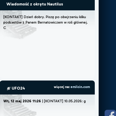
Wiadomość z okrętu Nautilus
[
K
O
N
T
A
K
T
]
D
z
i
e
ń
d
o
b
r
y
.
P
i
s
z
ę
p
o
o
b
e
j
r
z
e
n
i
u
k
i
l
k
u
p
o
d
c
a
s
t
ó
w
z
P
a
n
e
m
B
e
r
n
a
t
o
w
i
c
z
e
m
w
r
o
l
i
g
ł
ó
w
n
e
j
.
C
z
u
j
ę
,
ż
e
m
u
s
z
ę
l
u
b
więcej na:
emilcin.com
UFO24
Wt, 12 maj 2026 11:26
| [KONTAKT] 10.05.2026:
godz ok 22:30.