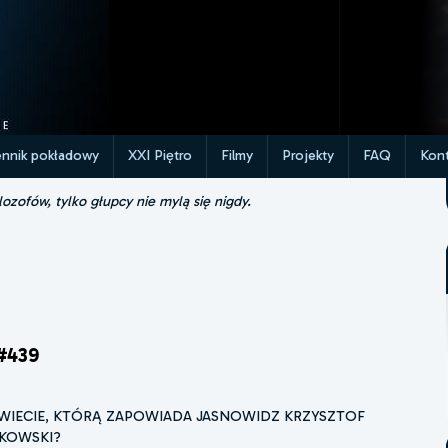
ennik pokładowy
XXI Piętro
Filmy
Projekty
FAQ
Kont
lozofów, tylko głupcy nie mylą się nigdy.
#439
 ŚWIECIE, KTÓRĄ ZAPOWIADA JASNOWIDZ KRZYSZTOF
KOWSKI?