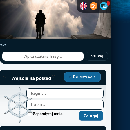
akt
Szukaj
//
//
Rejestracja
Wejście na pokład
Zapamiętaj mnie