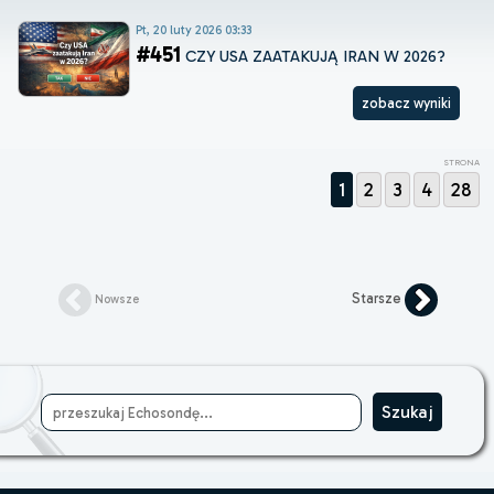
Pt, 20 luty 2026 03:33
#451
CZY USA ZAATAKUJĄ IRAN W 2026?
zobacz wyniki
STRONA
1
2
3
4
28
Starsze
Nowsze