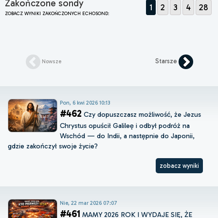
Zakończone sondy
1
2
3
4
28
ZOBACZ WYNIKI ZAKOŃCZONYCH ECHOSOND:
Starsze
Nowsze
Pon, 6 kwi 2026 10:13
#462
Czy dopuszczasz możliwość, że Jezus
Chrystus opuścił Galileę i odbył podróż na
Wschód — do Indii, a następnie do Japonii,
gdzie zakończył swoje życie?
zobacz wyniki
Nie, 22 mar 2026 07:07
#461
MAMY 2026 ROK I WYDAJE SIĘ, ŻE