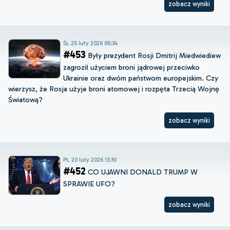
zobacz wyniki
Śr, 25 luty 2026 05:34
#453
Były prezydent Rosji Dmitrij Miedwiediew
zagroził użyciem broni jądrowej przeciwko
Ukrainie oraz dwóm państwom europejskim. Czy
wierzysz, że Rosja użyje broni atomowej i rozpęta Trzecią Wojnę
Światową?
zobacz wyniki
Pt, 20 luty 2026 13:30
#452
CO UJAWNI DONALD TRUMP W
SPRAWIE UFO?
zobacz wyniki