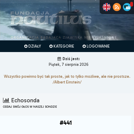
DZIAŁY
KATEGORIE
LOGOWANIE
Dziś jest:
Piątek, 7 sierpnia 2026
Wszystko powinno być tak proste, jak to tylko możliwe, ale nie prostsze.
/Albert Einstein/
Echosonda
ODDAJ SWÓJ GŁOS W NASZEJ SONDZIE
#441