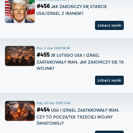
#456
JAK ZAKOŃCZY SIĘ STARCIE
USA/IZRAEL Z IRANEM?
zobacz wyniki
Pon, 2 mar 2026 06:36
#455
28 LUTEGO USA I IZRAEL
ZAATAKOWAŁY IRAN. JAK ZAKOŃCZY SIĘ TA
WOJNA?
zobacz wyniki
Sob, 28 luty 2026 11:45
#454
USA I IZRAEL ZAATAKOWAŁY IRAN.
CZY TO POCZĄTEK TRZECIEJ WOJNY
ŚWIATOWEJ?