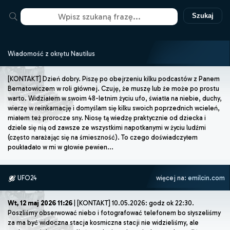
Szukaj
Wiadomość z okrętu Nautilus
[KONTAKT] Dzień dobry. Piszę po obejrzeniu kilku podcastów z Panem
Bernatowiczem w roli głównej. Czuję, że muszę lub że może po prostu
warto. Widziałem w swoim 48-letnim życiu ufo, światła na niebie, duchy,
wierzę w reinkarnację i domyślam się kilku swoich poprzednich wcieleń,
miałem też prorocze sny. Niosę tą wiedzę praktycznie od dziecka i
dziele się nią od zawsze ze wszystkimi napotkanymi w życiu ludźmi
(często narażając się na śmieszność). To czego doświadczyłem
poukładało w mi w głowie pewien...
UFO24
więcej na:
emilcin.com
Wt, 12 maj 2026 11:26
| [KONTAKT] 10.05.2026: godz ok 22:30.
Poszliśmy obserwować niebo i fotografować telefonem bo słyszeliśmy
za ma być widoczna stacja kosmiczna stacji nie widzieliśmy, ale