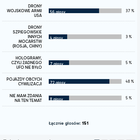
DRONY
WOJSKOWE ARMII
37 %
56 głosy
USA
DRONY
SZPIEGOWSKIE
INNYCH
3 %
4 głosy
MOCARSTW
(ROSJA, CHINY)
HOLOGRAMY,
CZYLI ŻADNEGO
5 %
7 głosy
UFO NIE BYŁO
POJAZDY OBCYCH
48 %
72 głosy
CYWILIZACJI
NIE MAM ZDANIA
5 %
8 głosy
NA TEN TEMAT
Łącznie głosów:
151