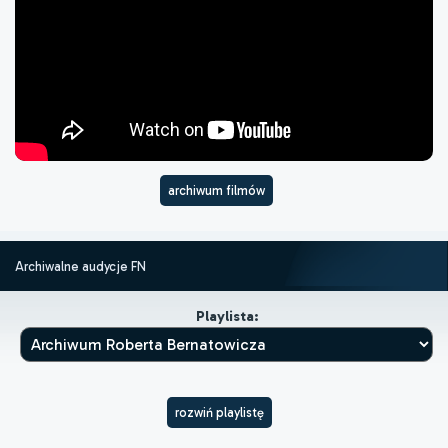
archiwum filmów
Archiwalne audycje FN
Playlista:
rozwiń playlistę