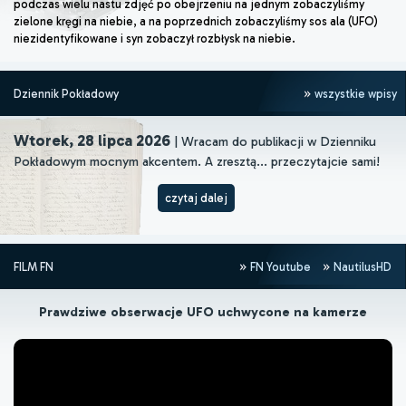
podczas wielu nastu zdjęć po obejrzeniu na jednym zobaczyliśmy
zielone kręgi na niebie, a na poprzednich zobaczyliśmy sos ala (UFO)
niezidentyfikowane i syn zobaczył rozbłysk na niebie.
Dziennik Pokładowy
wszystkie wpisy
Wtorek, 28 lipca 2026
| Wracam do publikacji w Dzienniku
Pokładowym mocnym akcentem. A zresztą... przeczytajcie sami!
czytaj dalej
FILM FN
FN Youtube
NautilusHD
Prawdziwe obserwacje UFO uchwycone na kamerze