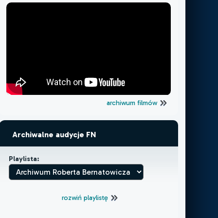
archiwum filmów
Archiwalne audycje FN
Playlista:
rozwiń playlistę