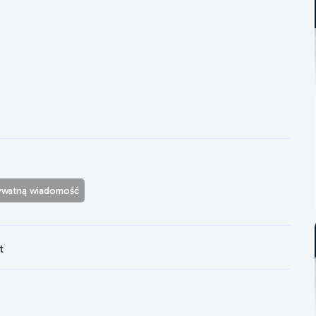
rywatną wiadomość
t