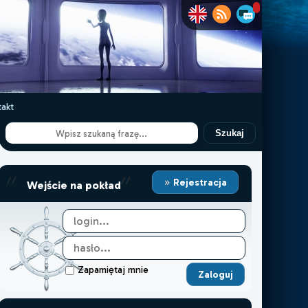
akt
Szukaj
//
//
Rejestracja
Wejście na pokład
Zapamiętaj mnie