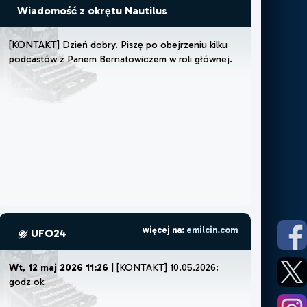
Wiadomość z okrętu Nautilus
[
K
O
N
T
A
K
T
]
D
z
i
e
ń
d
o
b
r
y
.
P
i
s
z
ę
p
o
o
b
e
j
r
z
e
n
i
u
k
i
l
k
u
p
o
d
c
a
s
t
ó
w
z
P
a
n
e
m
B
e
r
n
a
t
o
w
i
c
z
e
m
w
r
o
l
i
g
ł
ó
w
n
e
j
.
C
z
u
j
ę
,
ż
e
m
u
więcej na:
emilcin.com
UFO24
Wt, 12 maj 2026 11:26
| [KONTAKT] 10.05.2026:
godz ok 22:30.