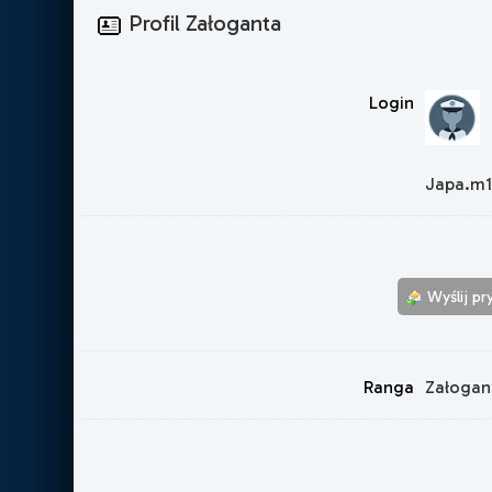
Profil Załoganta
Login
Japa.m1
Wyślij p
Ranga
Załogan