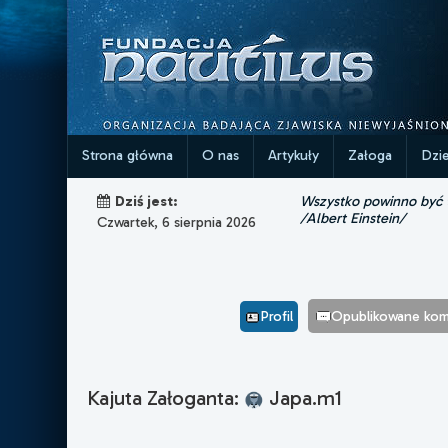
Strona główna
O nas
Artykuły
Załoga
Dzi
Wszystko powinno być ta
Dziś jest:
/Albert Einstein/
Czwartek, 6 sierpnia 2026
Profil
Opublikowane kom
Kajuta Załoganta:
Japa.m1