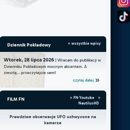
wszystkie wpisy
Dziennik Pokładowy
Wtorek, 28 lipca 2026
| Wracam do publikacji w
Dzienniku Pokładowym mocnym akcentem. A
zresztą... przeczytajcie sami!
czytaj dalej
FN Youtube
FILM FN
NautilusHD
Prawdziwe obserwacje UFO uchwycone na
kamerze