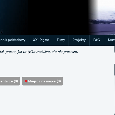
ennik pokładowy
XXI Piętro
Filmy
Projekty
FAQ
Kont
k proste, jak to tylko możliwe, ale nie prostsze.
entarze (0)
Miejsca na mapie (0)