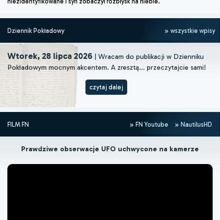
niezidentyfikowane i syn zobaczył rozbłysk na niebie.
Dziennik Pokładowy
wszystkie wpisy
Wtorek, 28 lipca 2026
| Wracam do publikacji w Dzienniku
Pokładowym mocnym akcentem. A zresztą... przeczytajcie sami!
czytaj dalej
FILM FN
FN Youtube
NautilusHD
Prawdziwe obserwacje UFO uchwycone na kamerze