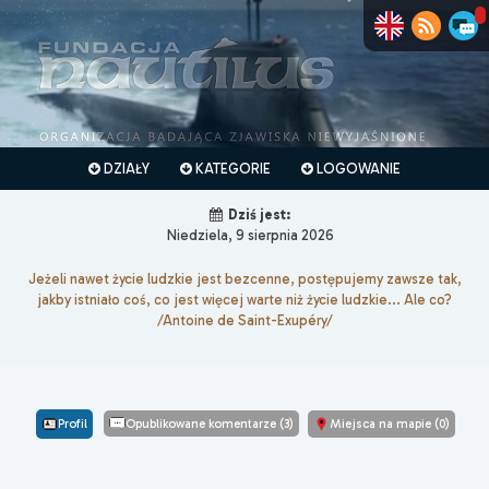
DZIAŁY
KATEGORIE
LOGOWANIE
Dziś jest:
Niedziela, 9 sierpnia 2026
Jeżeli nawet życie ludzkie jest bezcenne, postępujemy zawsze tak,
jakby istniało coś, co jest więcej warte niż życie ludzkie... Ale co?
/Antoine de Saint-Exupéry/
Profil
Opublikowane komentarze (3)
Miejsca na mapie (0)