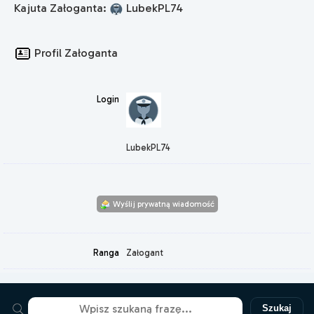
Kajuta Załoganta:
LubekPL74
Profil Załoganta
Login
LubekPL74
Wyślij prywatną wiadomość
Ranga
Załogant
Szukaj