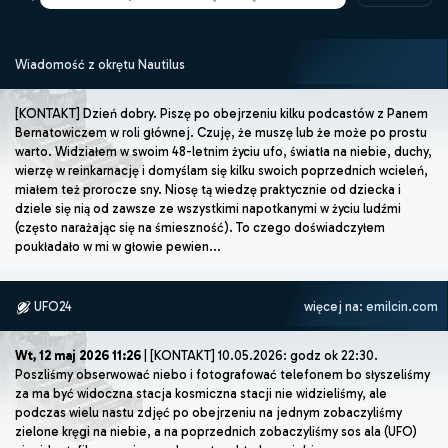
Wiadomość z okrętu Nautilus
[KONTAKT] Dzień dobry. Piszę po obejrzeniu kilku podcastów z Panem
Bernatowiczem w roli głównej. Czuję, że muszę lub że może po prostu
warto. Widziałem w swoim 48-letnim życiu ufo, światła na niebie, duchy,
wierzę w reinkarnację i domyślam się kilku swoich poprzednich wcieleń,
miałem też prorocze sny. Niosę tą wiedzę praktycznie od dziecka i
dziele się nią od zawsze ze wszystkimi napotkanymi w życiu ludźmi
(często narażając się na śmieszność). To czego doświadczyłem
poukładało w mi w głowie pewien...
UFO24
więcej na:
emilcin.com
Wt, 12 maj 2026 11:26
| [KONTAKT] 10.05.2026: godz ok 22:30.
Poszliśmy obserwować niebo i fotografować telefonem bo słyszeliśmy
za ma być widoczna stacja kosmiczna stacji nie widzieliśmy, ale
podczas wielu nastu zdjęć po obejrzeniu na jednym zobaczyliśmy
zielone kręgi na niebie, a na poprzednich zobaczyliśmy sos ala (UFO)