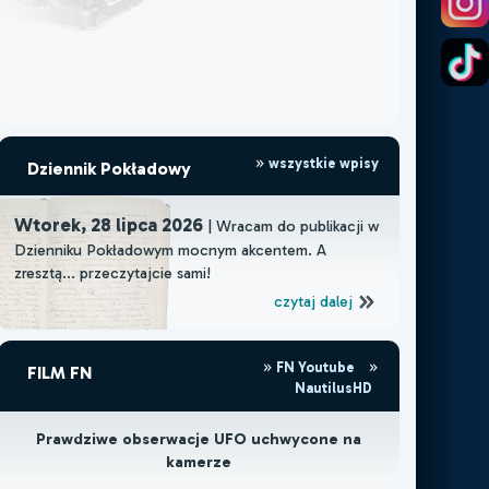
wszystkie wpisy
Dziennik Pokładowy
Wtorek, 28 lipca 2026
| Wracam do publikacji w
Dzienniku Pokładowym mocnym akcentem. A
zresztą... przeczytajcie sami!
czytaj dalej
FN Youtube
FILM FN
NautilusHD
Prawdziwe obserwacje UFO uchwycone na
kamerze