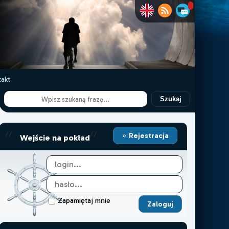
akt
Szukaj
//
//
Rejestracja
Wejście na pokład
Zapamiętaj mnie