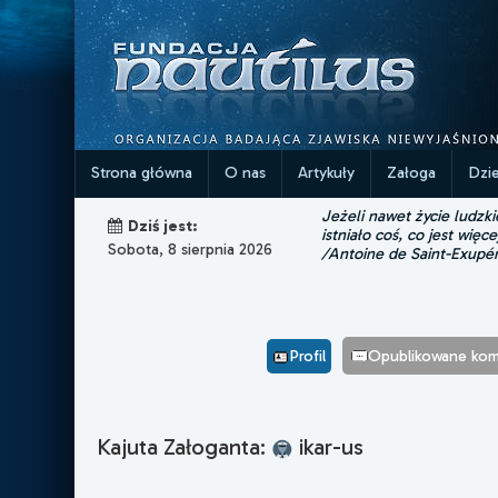
Strona główna
O nas
Artykuły
Załoga
Dzi
Jeżeli nawet życie ludzk
Dziś jest:
istniało coś, co jest więce
Sobota, 8 sierpnia 2026
/Antoine de Saint-Exupé
Profil
Opublikowane kom
Kajuta Załoganta:
ikar-us