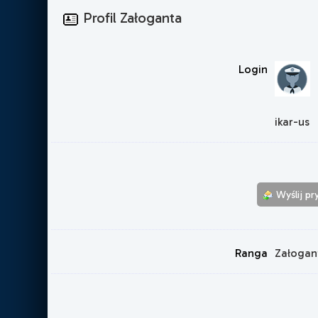
Profil Załoganta
Login
ikar-us
Wyślij p
Ranga
Załogan