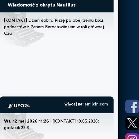
Wiadomość z okrętu Nautilus
[
K
O
N
T
A
K
T
]
D
z
i
e
ń
d
o
b
r
y
.
P
i
s
z
ę
p
o
o
b
e
j
r
z
e
n
i
u
k
i
l
k
u
p
o
d
c
a
s
t
ó
w
z
P
a
n
e
m
B
e
r
n
a
t
o
w
i
c
z
e
m
w
r
o
l
i
g
ł
ó
w
n
e
j
.
C
z
u
j
ę
,
ż
e
m
u
s
z
ę
więcej na:
emilcin.com
UFO24
Wt, 12 maj 2026 11:26
| [KONTAKT] 10.05.2026:
godz ok 22:30.