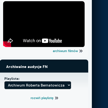
archiwum filmów
Archiwalne audycje FN
Playlista:
rozwiń playlistę