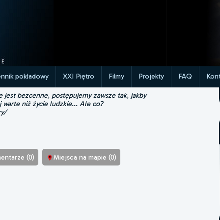
ennik pokładowy
XXI Piętro
Filmy
Projekty
FAQ
Kont
ie jest bezcenne, postępujemy zawsze tak, jakby
j warte niż życie ludzkie... Ale co?
ry/
entarze (0)
Miejsca na mapie (0)