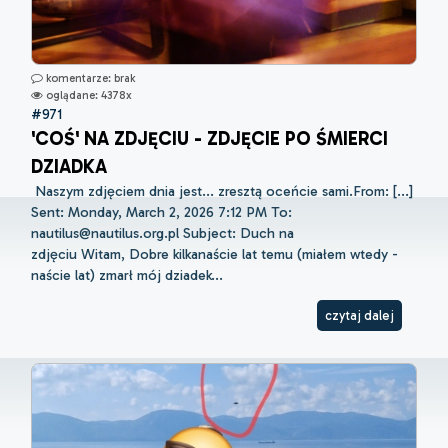
komentarze: brak
oglądane: 4378x
#971
'COŚ' NA ZDJĘCIU - ZDJĘCIE PO ŚMIERCI
DZIADKA
Naszym zdjęciem dnia jest... zresztą oceńcie sami.From: [...]
Sent: Monday, March 2, 2026 7:12 PM To:
nautilus@nautilus.org.pl Subject: Duch na
zdjęciu Witam, Dobre kilkanaście lat temu (miałem wtedy -
naście lat) zmarł mój dziadek...
czytaj dalej