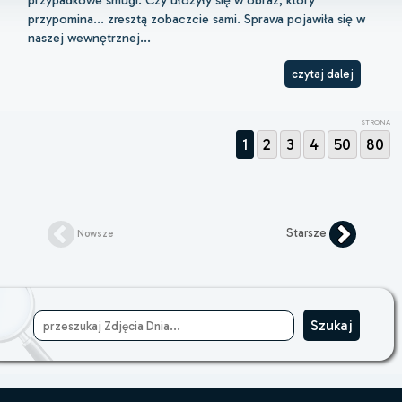
przypadkowe smugi. Czy ułożyły się w obraz, który
przypomina... zresztą zobaczcie sami. Sprawa pojawiła się w
naszej wewnętrznej...
czytaj dalej
STRONA
1
2
3
4
50
80
Starsze
Nowsze