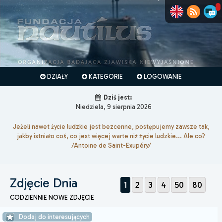
DZIAŁY
KATEGORIE
LOGOWANIE
Dziś jest:
Niedziela, 9 sierpnia 2026
Jeżeli nawet życie ludzkie jest bezcenne, postępujemy zawsze tak,
jakby istniało coś, co jest więcej warte niż życie ludzkie... Ale co?
/Antoine de Saint-Exupéry/
Zdjęcie Dnia
1
2
3
4
50
80
CODZIENNIE NOWE ZDJĘCIE
Dodaj do interesujących