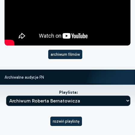
archiwum filmów
Archiwalne audycje FN
Playlista:
rozwiń playlistę