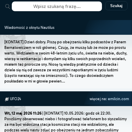
Szukaj
Wiadomość z okrętu Nautilus
[KONTAKT] Dzień dobry. Piszę po obejrzeniu kilku podcastów z Panem
Bernatowiczem w roli głównej. Czuję, że muszę lub że może po prostu
warto. Widziałem w swoim 48-letnim życiu ufo, światła na niebie, duchy,
wierzę w reinkarnację i domyślam się kilku swoich poprzednich wcieleń,
miałem też prorocze sny. Niosę tą wiedzę praktycznie od dziecka i
dziele się nią od zawsze ze wszystkimi napotkanymi w życiu ludźmi
(często narażając się na śmieszność). To czego doświadczyłem
poukładało w mi w głowie pewien...
UFO24
więcej na:
emilcin.com
Wt, 12 maj 2026 11:26
| [KONTAKT] 10.05.2026: godz ok 22:30.
Poszliśmy obserwować niebo i fotografować telefonem bo słyszeliśmy
za ma być widoczna stacja kosmiczna stacji nie widzieliśmy, ale
podczas wielu nastu zdjęć po obejrzeniu na jednym zobaczyliśmy