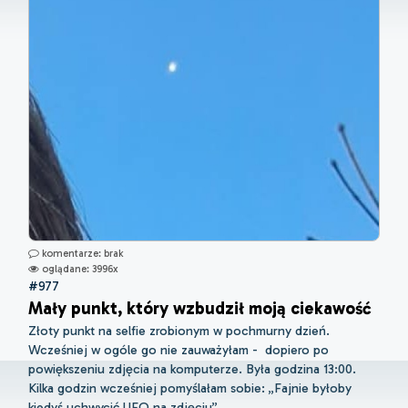
komentarze: brak
oglądane: 3996x
#977
Mały punkt, który wzbudził moją ciekawość
Złoty punkt na selfie zrobionym w pochmurny dzień.
Wcześniej w ogóle go nie zauważyłam - dopiero po
powiększeniu zdjęcia na komputerze. Była godzina 13:00.
Kilka godzin wcześniej pomyślałam sobie: „Fajnie byłoby
kiedyś uchwycić UFO na zdjęciu”....