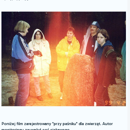
Poniżej film zarejestrowany "przy paśniku" dla zwierząt. Autor
monitoringu zauważył coś ciekawego.