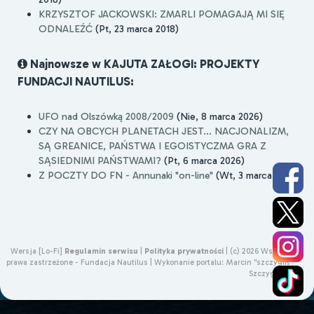
KRZYSZTOF JACKOWSKI: ZMARLI POMAGAJĄ MI SIĘ
ODNALEŹĆ
(Pt, 23 marca 2018)
Najnowsze w KAJUTA ZAŁOGI: PROJEKTY
FUNDACJI NAUTILUS:
UFO nad Olszówką 2008/2009
(Nie, 8 marca 2026)
CZY NA OBCYCH PLANETACH JEST... NACJONALIZM,
SĄ GREANICE, PAŃSTWA I EGOISTYCZMA GRA Z
SĄSIEDNIMI PAŃSTWAMI?
(Pt, 6 marca 2026)
Z POCZTY DO FN - Annunaki "on-line"
(Wt, 3 marca 2026)
Wersja [Lo-Fi]
Regulamin serwisu
|
Polityka prywatności
|
(c) 2026 Wszelkie
prawa zastrzeżone - Fundacja Nautilus |
Wykonanie portalu:
Marcin "szczygliś"
Szczygliński