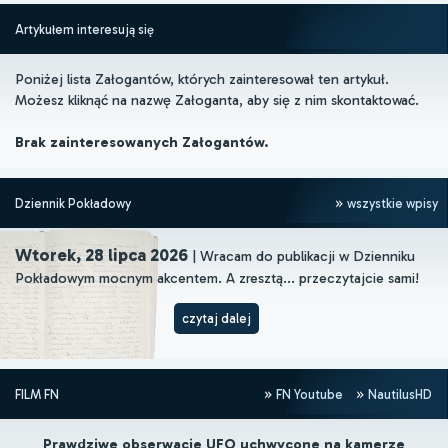
Artykułem interesują się
Poniżej lista Załogantów, których zainteresował ten artykuł.
Możesz kliknąć na nazwę Załoganta, aby się z nim skontaktować.
Brak zainteresowanych Załogantów.
Dziennik Pokładowy
wszystkie wpisy
Wtorek, 28 lipca 2026
| Wracam do publikacji w Dzienniku
Pokładowym mocnym akcentem. A zresztą... przeczytajcie sami!
czytaj dalej
FILM FN
FN Youtube
NautilusHD
Prawdziwe obserwacje UFO uchwycone na kamerze