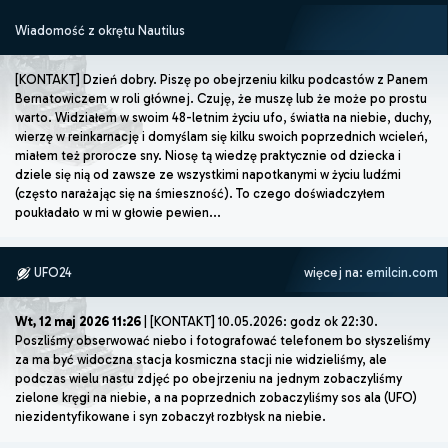
Wiadomość z okrętu Nautilus
[KONTAKT] Dzień dobry. Piszę po obejrzeniu kilku podcastów z Panem
Bernatowiczem w roli głównej. Czuję, że muszę lub że może po prostu
warto. Widziałem w swoim 48-letnim życiu ufo, światła na niebie, duchy,
wierzę w reinkarnację i domyślam się kilku swoich poprzednich wcieleń,
miałem też prorocze sny. Niosę tą wiedzę praktycznie od dziecka i
dziele się nią od zawsze ze wszystkimi napotkanymi w życiu ludźmi
(często narażając się na śmieszność). To czego doświadczyłem
poukładało w mi w głowie pewien...
UFO24
więcej na:
emilcin.com
Wt, 12 maj 2026 11:26
| [KONTAKT] 10.05.2026: godz ok 22:30.
Poszliśmy obserwować niebo i fotografować telefonem bo słyszeliśmy
za ma być widoczna stacja kosmiczna stacji nie widzieliśmy, ale
podczas wielu nastu zdjęć po obejrzeniu na jednym zobaczyliśmy
zielone kręgi na niebie, a na poprzednich zobaczyliśmy sos ala (UFO)
niezidentyfikowane i syn zobaczył rozbłysk na niebie.