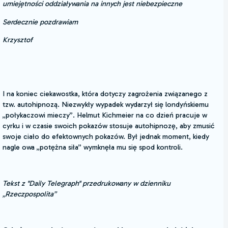
umiejętności oddziaływania na innych jest niebezpieczne
Serdecznie pozdrawiam
Krzysztof
I na koniec ciekawostka, która dotyczy zagrożenia związanego z
tzw. autohipnozą. Niezwykły wypadek wydarzył się londyńskiemu
„połykaczowi mieczy”. Helmut Kichmeier na co dzień pracuje w
cyrku i w czasie swoich pokazów stosuje autohipnozę, aby zmusić
swoje ciało do efektownych pokazów. Był jednak moment, kiedy
nagle owa „potężna siła” wymknęła mu się spod kontroli.
Tekst z "Daily Telegraph" przedrukowany w dzienniku
„Rzeczpospolita”