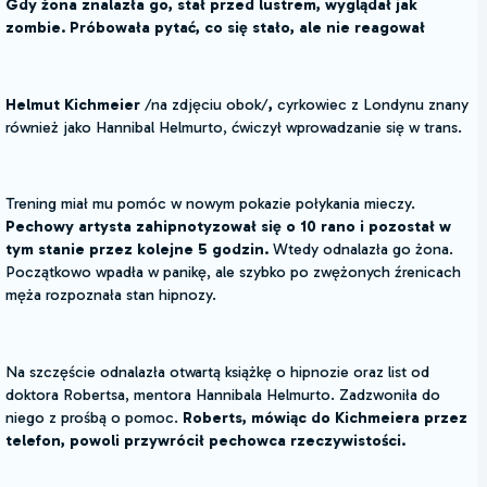
Gdy żona znalazła go, stał przed lustrem, wyglądał jak
zombie. Próbowała pytać, co się stało, ale nie reagował
Helmut Kichmeier
/na zdjęciu obok/
,
cyrkowiec z Londynu znany
również jako Hannibal Helmurto, ćwiczył wprowadzanie się w trans.
Trening miał mu pomóc w nowym pokazie połykania mieczy.
Pechowy artysta zahipnotyzował się o 10 rano i pozostał w
tym stanie przez kolejne 5 godzin.
Wtedy odnalazła go żona.
Początkowo wpadła w panikę, ale szybko po zwężonych źrenicach
męża rozpoznała stan hipnozy.
Na szczęście odnalazła otwartą książkę o hipnozie oraz list od
doktora Robertsa, mentora Hannibala Helmurto. Zadzwoniła do
niego z prośbą o pomoc.
Roberts, mówiąc do Kichmeiera przez
telefon, powoli przywrócił pechowca rzeczywistości.