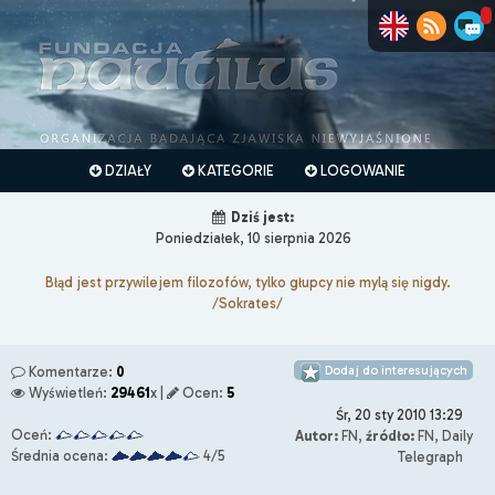
DZIAŁY
KATEGORIE
LOGOWANIE
Dziś jest:
Poniedziałek, 10 sierpnia 2026
Błąd jest przywilejem filozofów, tylko głupcy nie mylą się nigdy.
/Sokrates/
Dodaj do interesujących
Komentarze:
0
Wyświetleń:
29461
x |
Ocen:
5
Śr, 20 sty 2010 13:29
Oceń:
Autor:
FN,
źródło:
FN, Daily
Średnia ocena:
4/5
Telegraph