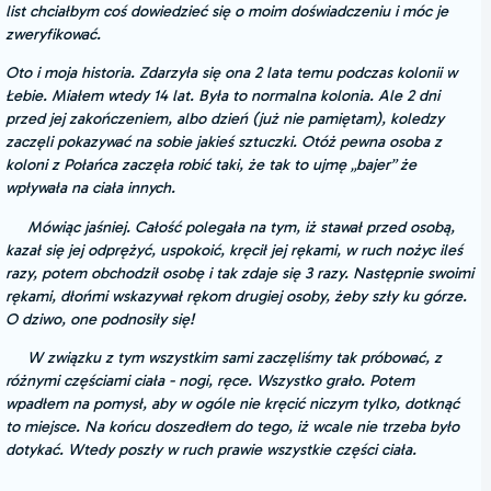
list chciałbym coś dowiedzieć się o moim doświadczeniu i móc je
zweryfikować.
Oto i moja historia. Zdarzyła się ona 2 lata temu podczas kolonii w
Łebie. Miałem wtedy 14 lat. Była to normalna kolonia. Ale 2 dni
przed jej zakończeniem, albo dzień (już nie pamiętam), koledzy
zaczęli pokazywać na sobie jakieś sztuczki. Otóż pewna osoba z
koloni z Połańca zaczęła robić taki, że tak to ujmę „bajer” że
wpływała na ciała innych.
Mówiąc jaśniej. Całość polegała na tym, iż stawał przed osobą,
kazał się jej odprężyć, uspokoić, kręcił jej rękami, w ruch nożyc ileś
razy, potem obchodził osobę i tak zdaje się 3 razy. Następnie swoimi
rękami, dłońmi wskazywał rękom drugiej osoby, żeby szły ku górze.
O dziwo, one podnosiły się!
W związku z tym wszystkim sami zaczęliśmy tak próbować, z
różnymi częściami ciała - nogi, ręce. Wszystko grało. Potem
wpadłem na pomysł, aby w ogóle nie kręcić niczym tylko, dotknąć
to miejsce. Na końcu doszedłem do tego, iż wcale nie trzeba było
dotykać. Wtedy poszły w ruch prawie wszystkie części ciała.