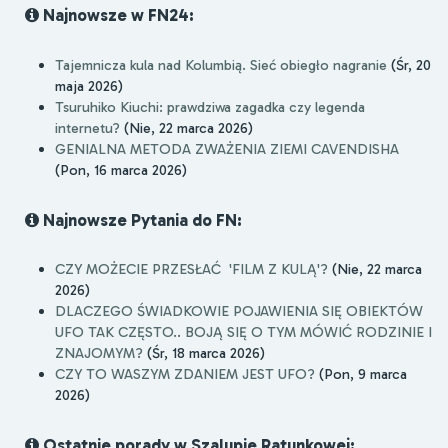
Najnowsze w FN24:
Tajemnicza kula nad Kolumbią. Sieć obiegło nagranie
(Śr, 20
maja 2026)
Tsuruhiko Kiuchi: prawdziwa zagadka czy legenda
internetu?
(Nie, 22 marca 2026)
GENIALNA METODA ZWAŻENIA ZIEMI CAVENDISHA
(Pon, 16 marca 2026)
Najnowsze Pytania do FN:
CZY MOŻECIE PRZESŁAĆ 'FILM Z KULĄ'?
(Nie, 22 marca
2026)
DLACZEGO ŚWIADKOWIE POJAWIENIA SIĘ OBIEKTÓW
UFO TAK CZĘSTO.. BOJĄ SIĘ O TYM MÓWIĆ RODZINIE I
ZNAJOMYM?
(Śr, 18 marca 2026)
CZY TO WASZYM ZDANIEM JEST UFO?
(Pon, 9 marca
2026)
Ostatnie porady w Szalupie Ratunkowej: