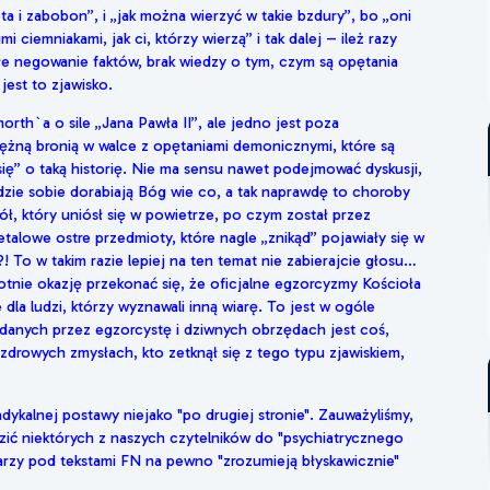
a i zabobon”, i „jak można wierzyć w takie bzdury”, bo „oni
imi ciemniakami, jak ci, którzy wierzą” i tak dalej – ileż razy
kłe negowanie faktów, brak wiedzy o tym, czym są opętania
jest to zjawisko.
rth`a o sile „Jana Pawła II”, ale jedno jest poza
ężną bronią w walce z opętaniami demonicznymi, które są
ię” o taką historię. Nie ma sensu nawet podejmować dyskusji,
udzie sobie dorabiają Bóg wie co, a tak naprawdę to choroby
tół, który uniósł się w powietrze, po czym został przez
etalowe ostre przedmioty, które nagle „znikąd” pojawiały się w
To w takim razie lepiej na ten temat nie zabierajcie głosu…
otnie okazję przekonać się, że oficjalne egzorcyzmy Kościoła
 dla ludzi, którzy wyznawali inną wiarę. To jest w ogóle
adanych przez egzorcystę i dziwnych obrzędach jest coś,
o zdrowych zmysłach, kto zetknął się z tego typu zjawiskiem,
dykalnej postawy niejako "po drugiej stronie". Zauważyliśmy,
zić niektórych z naszych czytelników do "psychiatrycznego
tarzy pod tekstami FN na pewno "zrozumieją błyskawicznie"