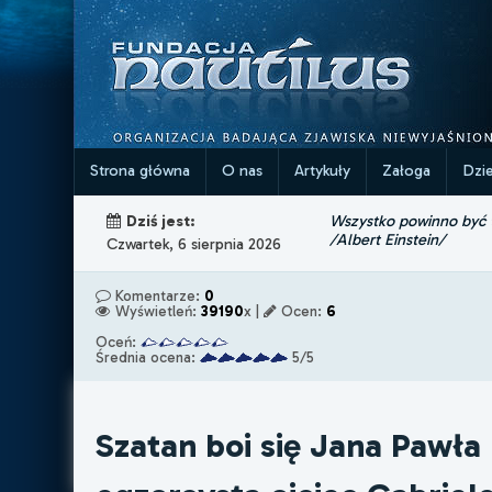
Strona główna
O nas
Artykuły
Załoga
Dzi
Wszystko powinno być ta
Dziś jest:
/Albert Einstein/
Czwartek, 6 sierpnia 2026
Komentarze:
0
Wyświetleń:
39190
x |
Ocen:
6
Oceń:
Średnia ocena:
5/5
Szatan boi się Jana Pawła 