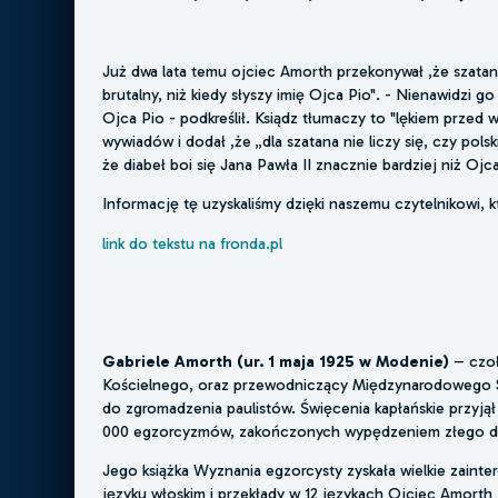
Już dwa lata temu ojciec Amorth przekonywał ,że szatan b
brutalny, niż kiedy słyszy imię Ojca Pio". - Nienawidzi g
Ojca Pio - podkreślił. Ksiądz tłumaczy to "lękiem przed
wywiadów i dodał ,że „dla szatana nie liczy się, czy pols
że diabeł boi się Jana Pawła II znacznie bardziej niż O
Informację tę uzyskaliśmy dzięki naszemu czytelnikowi, kt
link do tekstu na fronda.pl
Gabriele Amorth (ur. 1 maja 1925 w Modenie)
– czoł
Kościelnego, oraz przewodniczący Międzynarodowego S
do zgromadzenia paulistów. Święcenia kapłańskie przyją
000 egzorcyzmów, zakończonych wypędzeniem złego 
Jego książka Wyznania egzorcysty zyskała wielkie zaint
języku włoskim i przekłady w 12 językach Ojciec Amorth j