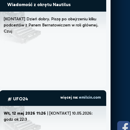
Wiadomość z okrętu Nautilus
[
K
O
N
T
A
K
T
]
D
z
i
e
ń
d
o
b
r
y
.
P
i
s
z
ę
p
o
o
b
e
j
r
z
e
n
i
u
k
i
l
k
u
p
o
d
c
a
s
t
ó
w
z
P
a
n
e
m
B
e
r
n
a
t
o
w
i
c
z
e
m
w
r
o
l
i
g
ł
ó
w
n
e
j
.
C
z
u
j
ę
,
ż
e
m
u
s
z
ę
l
u
więcej na:
emilcin.com
UFO24
Wt, 12 maj 2026 11:26
| [KONTAKT] 10.05.2026:
godz ok 22:30.