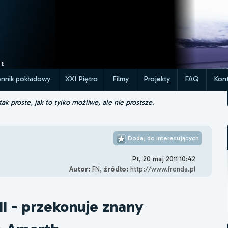
ennik pokładowy
XXI Piętro
Filmy
Projekty
FAQ
Kont
k proste, jak to tylko możliwe, ale nie prostsze.
Dodaj do interesujących
Pt, 20 maj 2011 10:42
Autor:
FN,
źródło:
http://www.fronda.pl
II - przekonuje znany