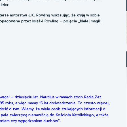
itler.
rze autorstwa J.K. Rowling wskazując, że kryją w sobie
ropagowane przez książki Rowling – pojęcie „białej magii”,
aga! – dziesięciu lat. Nautilus w ramach stron Radia Zet
995 roku, a więc mamy 15 lat doświadczenia. To często więcej,
e dość o tym. Wiemy, że wiele osób szukających informacji o
pała zwierzęcą nienawiścią do Kościoła Katolickiego, a także
ęceniem czy wypędzaniem duchów”.