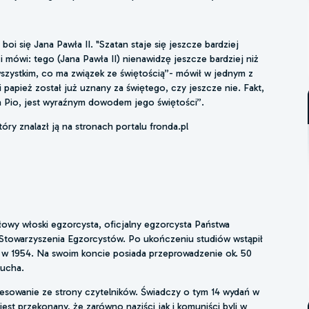
oi się Jana Pawła II. "Szatan staje się jeszcze bardziej
o i mówi: tego (Jana Pawła II) nienawidzę jeszcze bardziej niż
 wszystkim, co ma związek ze świętością”- mówił w jednym z
ki papież został już uznany za świętego, czy jeszcze nie. Fakt,
jca Pio, jest wyraźnym dowodem jego świętości”.
óry znalazł ją na stronach portalu fronda.pl
owy włoski egzorcysta, oficjalny egzorcysta Państwa
towarzyszenia Egzorcystów. Po ukończeniu studiów wstąpił
ł w 1954. Na swoim koncie posiada przeprowadzenie ok. 50
ducha.
eresowanie ze strony czytelników. Świadczy o tym 14 wydań w
est przekonany, że zarówno naziści jak i komuniści byli w