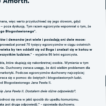
e Amorth.
nana, więc warto przysłuchiwać się jego słowom, gdyż
N – poza dyskusją. Tym razem egzorcysta wspomniał o tym, że
go Błogosławionego
”.
błów i demonów jest wiele i posiadają oni dwie moce:
eprowadzał ponad 70 tysięcy egzorcyzmów w ciągu ostatnich
ieka by ten oddalił się od Boga i znalazł się w końcu w
 wszystkim ludziom
.” - wyjaśnia 86 letni egzorcysta.
ła, które skupiają się nakonkretnej osobie. Wymienia w tym
nie. Duchowny zwraca uwagę, że dziś wielkim problemem dla
zy narkotyki. Podczas egzorcyzmów duchowny najczęściej
wraca się o pomoc do świętych i błogosławionych ludzi.
d Błogosławionego Jana Pawła II.
ię Jana Pawła II. Dostałem dwie różne odpowiedzi".
e odnosi się ona w jakiś sposób do upadku komunizmu.
taka jest druga odpowiedź.” - opowiada duchowny.