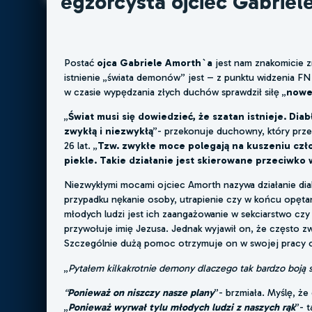
egzorcysta ojciec Gabriel
Postać
ojca Gabriele Amorth`a
jest nam znakomicie z
istnienie „świata demonów” jest – z punktu widzenia F
w czasie wypędzania złych duchów sprawdził siłę „
nowe
„
Świat musi się dowiedzieć, że szatan istnieje. Dia
zwykłą i niezwykłą
”- przekonuje duchowny, który prz
26 lat. „
Tzw. zwykłe moce polegają na kuszeniu człow
piekle. Takie działanie jest skierowane przeciwko
Niezwykłymi mocami ojciec Amorth nazywa działanie diab
przypadku nękanie osoby, utrapienie czy w końcu opęta
młodych ludzi jest ich zaangażowanie w sekciarstwo c
przywołuje imię Jezusa. Jednak wyjawił on, że często z
Szczególnie dużą pomoc otrzymuje on w swojej pracy o
„
Pytałem kilkakrotnie demony dlaczego tak bardzo boją s
“
Ponieważ on niszczy nasze plany
”- brzmiała. Myślę, ż
„
Ponieważ wyrwał tylu młodych ludzi z naszych rąk
”- 