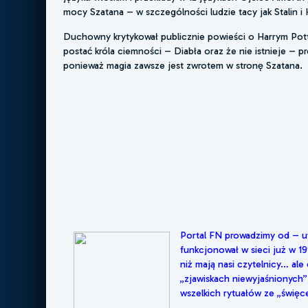
mocy Szatana – w szczególności ludzie tacy jak Stalin i H
Duchowny krytykował publicznie powieści o Harrym Potte
postać króla ciemności – Diabła oraz że nie istnieje – p
ponieważ magia zawsze jest zwrotem w stronę Szatana.
Portal FN prowadzimy od – uw
funkcjonował w sieci już w 1
niż mają nasi czytelnicy… al
„zjawiskach niewyjaśnionych” 
wszelkich rytuałów ze „świ