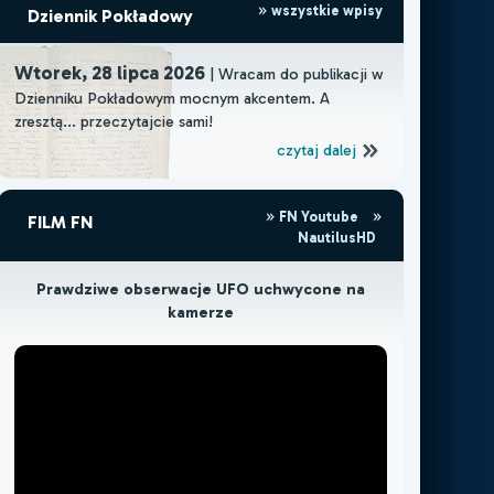
wszystkie wpisy
Dziennik Pokładowy
Wtorek, 28 lipca 2026
| Wracam do publikacji w
Dzienniku Pokładowym mocnym akcentem. A
zresztą... przeczytajcie sami!
czytaj dalej
FN Youtube
FILM FN
NautilusHD
Prawdziwe obserwacje UFO uchwycone na
kamerze