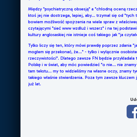
Między "psychiatryczną obsesją" a "chłodną oceną rzeczyw
ktoś jej nie dostrzega, lepiej, aby... trzymał się od "tyc
bowiem możliwość spojrzenia na wiele spraw z właściweg
czytającymi "sieć www wzdłuż i wszerz" i na tej podsta
kultury anglosaskiej nie istnieje coś takiego jak "ja czytał
Tylko liczy się ten, który mówi prawdę poprzez zdania "j
mogłem się przekonać, że..." - tylko i wyłącznie osobis
rzeczywistości". Dlatego zawsze FN będzie przykładała 
Polskę i w świat, aby móc powiedzieć "o nie... nie znam
tam tekstu... my to widzieliśmy na własne oczy, znamy tyc
takiego właśnie stwierdzenia. Poza tym zawsze kluczem je
już lat.
Udo