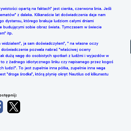
istości opartą na faktach" jest cienka, czerwona linia. Jeśli
h tematów" z daleka. Kilkanaście lat doświadczenia daje nam
o dystansu, którego brakuje ludziom całymi dniami
wie budującymi sobie obraz świata. Tymczasem w świecie
em" itp.
a widziałem", ja sam doświadczyłem", " na własne oczy
te doświadczenie pozwala nabrać "właściwej oceny
tak dużą wagę do osobistych spotkań z ludźmi i wyjazdów w
y to z żadnego idiotycznego linku czy napisanego przez kogoś
h ludzi!". To jest zupełnie inna półka, zupełnie inna waga
st "droga środka", którą płynię okręt Nautilus od kilkunastu
stępnij: