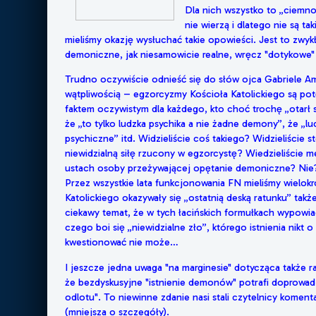
Dla nich wszystko to „ciemnot
nie wierzą i dlatego nie są tak
mieliśmy okazję wysłuchać takie opowieści. Jest to zwy
demoniczne, jak niesamowicie realne, wręcz "dotykowe" 
Trudno oczywiście odnieść się do słów ojca Gabriele Amo
wątpliwością – egzorcyzmy Kościoła Katolickiego są pot
faktem oczywistym dla każdego, kto choć trochę „otarł s
że „to tylko ludzka psychika a nie żadne demony”, że „l
psychiczne” itd. Widzieliście coś takiego? Widzieliście s
niewidzialną siłę rzucony w egzorcystę? Wiedzieliście m
ustach osoby przeżywającej opętanie demoniczne? Nie?! 
Przez wszystkie lata funkcjonowania FN mieliśmy wielokr
Katolickiego okazywały się „ostatnią deską ratunku” także
ciekawy temat, że w tych łacińskich formułkach wypowi
czego boi się „niewidzialne zło”, którego istnienia nikt 
kwestionować nie może…
I jeszcze jedna uwaga "na marginesie" dotycząca także ra
że bezdyskusyjne "istnienie demonów" potrafi doprowad
odlotu". To niewinne zdanie nasi stali czytelnicy komen
(mniejsza o szczegóły).