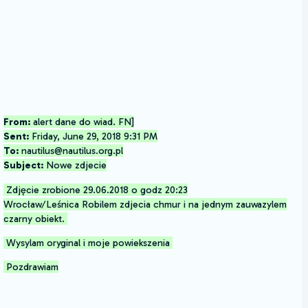
From:
alert dane do wiad. FN]
Sent:
Friday, June 29, 2018 9:31 PM
To:
nautilus@nautilus.org.pl
Subject:
Nowe zdjecie
Zdjęcie zrobione 29.06.2018 o godz 20:23
Wrocław/Leśnica Robilem zdjecia chmur i na jednym zauwazylem
czarny obiekt.
Wysylam oryginal i moje powiekszenia
Pozdrawiam