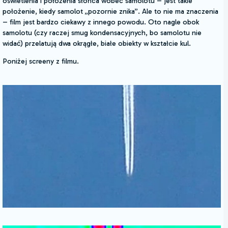
oświetlenia i położenia słońca wobec samolotu – jest takie
położenie, kiedy samolot „pozornie znika”. Ale to nie ma znaczenia
– film jest bardzo ciekawy z innego powodu. Oto nagle obok
samolotu (czy raczej smug kondensacyjnych, bo samolotu nie
widać) przelatują dwa okrągłe, białe obiekty w kształcie kul.
Poniżej screeny z filmu.