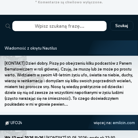
* Komentarze są chwilowo wyłączone.
Szukaj
Wiadomość z okrętu Nautilus
[KONTAKT] Dzień dobry. Piszę po obejrzeniu kilku podcastów z Panem
Bernatowiczem w roli głównej. Czuję, że muszę lub że może po prostu
warto. Widziałem w swoim 48-letnim życiu ufo, światła na niebie, duchy,
wierzę w reinkarnację i domyślam się kilku swoich poprzednich wcieleń,
miałem też prorocze sny. Niosę tą wiedzę praktycznie od dziecka i
dziele się nią od zawsze ze wszystkimi napotkanymi w życiu ludźmi
(często narażając się na śmieszność). To czego doświadczyłem
poukładało w mi w głowie pewien...
UFO24
więcej na:
emilcin.com
Wt, 12 maj 2026 11:26
| [KONTAKT] 10.05.2026: godz ok 22:30.