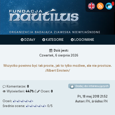
DZIAŁY
KATEGORIE
LOGOWANIE
Dziś jest:
Czwartek, 6 sierpnia 2026
Wszystko powinno być tak proste, jak to tylko możliwe, ale nie prostsze.
/Albert Einstein/
Dodaj do interesujących
Komentarze:
0
Wyświetleń:
4471
x |
Ocen:
0
Pt, 18 maj 2018 21:52
Oceń:
Autor:
FN,
źródło:
FN
Średnia ocena:
0/5