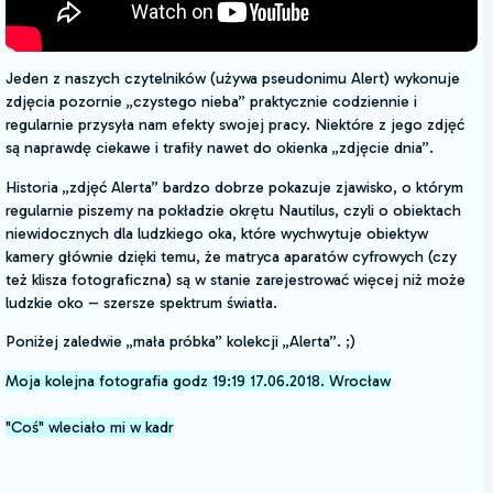
Jeden z naszych czytelników (używa pseudonimu Alert) wykonuje
zdjęcia pozornie „czystego nieba” praktycznie codziennie i
regularnie przysyła nam efekty swojej pracy. Niektóre z jego zdjęć
są naprawdę ciekawe i trafiły nawet do okienka „zdjęcie dnia”.
Historia „zdjęć Alerta” bardzo dobrze pokazuje zjawisko, o którym
regularnie piszemy na pokładzie okrętu Nautilus, czyli o obiektach
niewidocznych dla ludzkiego oka, które wychwytuje obiektyw
kamery głównie dzięki temu, że matryca aparatów cyfrowych (czy
też klisza fotograficzna) są w stanie zarejestrować więcej niż może
ludzkie oko – szersze spektrum światła.
Poniżej zaledwie „mała próbka” kolekcji „Alerta”. ;)
Moja kolejna fotografia godz 19:19 17.06.2018. Wrocław
"Coś" wleciało mi w kadr