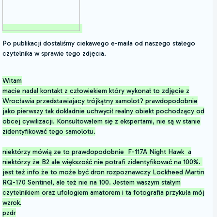
Po publikacji dostaliśmy ciekawego e-maila od naszego stałego
czytelnika w sprawie tego zdjęcia.
Witam
macie nadal kontakt z człowiekiem który wykonał to zdjęcie z
Wrocławia przedstawiajacy trójkątny samolot? prawdopodobnie
jako pierwszy tak dokladnie uchwycił realny obiekt pochodzący od
obcej cywilizacji. Konsultowałem się z ekspertami, nie są w stanie
zidentyfikować tego samolotu.
niektórzy mówią ze to prawdopodobnie F-117A Night Hawk a
niektórzy że B2 ale większość nie potrafi zidentyfikować na 100%.
jest też info że to może być dron rozpoznawczy Lockheed Martin
RQ-170 Sentinel, ale też nie na 100. Jestem waszym stałym
czytelnikiem oraz ufologiem amatorem i ta fotografia przykuła mój
wzrok.
pzdr