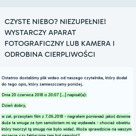
CZYSTE NIEBO? NIEZUPEŁNIE!
WYSTARCZY APARAT
FOTOGRAFICZNY LUB KAMERA I
ODROBINA CIERPLIWOŚCI
Ostatnio dostaliśmy plik wideo od naszego czytelnika, który dodał
do tego opis, który zamieszczamy poniżej.
Dnia 20 czerwca 2018 o 20:07 […] napisał(a):
Dzień dobry,
w zał. przesyłam film z 7.06.2018 - nagrałem ponieważ jakoś dziwnie
duża ta smuga za tym samolotem mi się wydawała - chociaż obiektu
który tworzył tą smugę nie było widać. Może sprawdzicie na waszym
sprzęcie czy faktycznie tam był samolot?