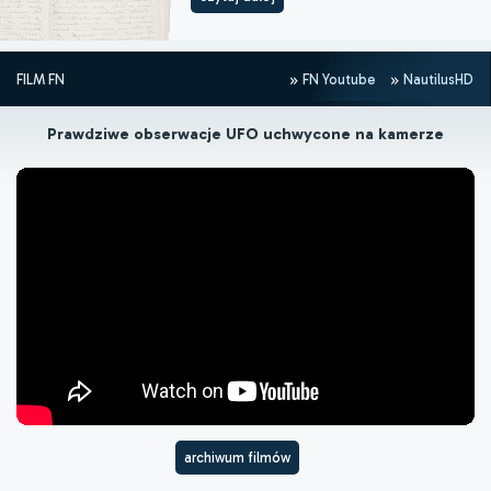
FILM FN
FN Youtube
NautilusHD
Prawdziwe obserwacje UFO uchwycone na kamerze
archiwum filmów