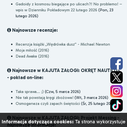
Gadoidy z kosmosu biegające po ulicach?! No problemo! –
wpis w Dzienniku Pokładowym 22 lutego 2026
(Pon, 23
lutego 2026)
Najnowsze recenzje:
Recenzja książki „Wędrówka dusz” - Michael Newton
Moja miłość (2016)
Dead Awake (2016)
Najnowsze w KAJUTA ZAŁOGI: OKRĘT NAUTILUS
- pokład on-line:
Taka sprawa... ;)
(Czw, 5 marca 2026)
Nie tak powstają kręgi zbożowe!
(Wt, 3 marca 2026)
Osmogeneza czyli zapach świętości
(Śr, 25 lutego 2026)
Najnowsze w KAJUTA ZAŁOGI: Projekt Messing -
Informacja dotycząca cookies:
Ta strona wykorzystuje
najnowsze informacje: