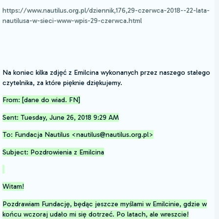
https://www.nautilus.org.pl/dziennik,176,29-czerwca-2018--22-lata-
nautilusa-w-sieci-www-wpis-29-czerwca.html
Na koniec kilka zdjęć z Emilcina wykonanych przez naszego stałego
czytelnika, za które pięknie dziękujemy.
From: [dane do wiad. FN]
Sent: Tuesday, June 26, 2018 9:29 AM
To: Fundacja Nautilus <nautilus@nautilus.org.pl>
Subject: Pozdrowienia z Emilcina
Witam!
Pozdrawiam Fundację, będąc jeszcze myślami w Emilcinie, gdzie w
końcu wczoraj udało mi się dotrzeć. Po latach, ale wreszcie!