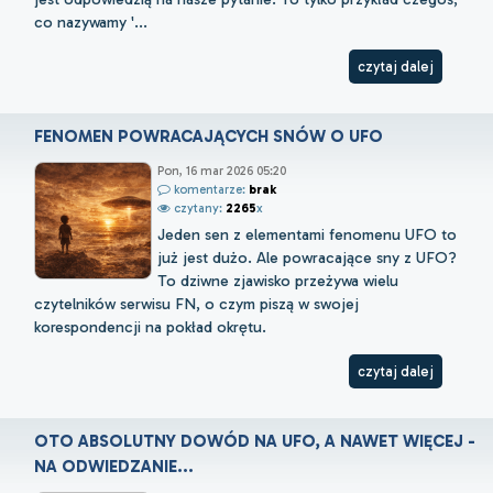
co nazywamy '...
czytaj dalej
FENOMEN POWRACAJĄCYCH SNÓW O UFO
Pon, 16 mar 2026 05:20
komentarze:
brak
czytany:
2265
x
Jeden sen z elementami fenomenu UFO to
już jest dużo. Ale powracające sny z UFO?
To dziwne zjawisko przeżywa wielu
czytelników serwisu FN, o czym piszą w swojej
korespondencji na pokład okrętu.
czytaj dalej
OTO ABSOLUTNY DOWÓD NA UFO, A NAWET WIĘCEJ -
NA ODWIEDZANIE...