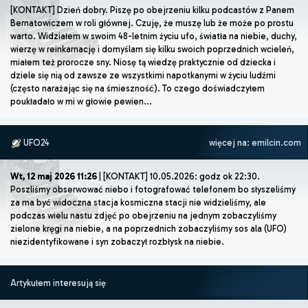
[KONTAKT] Dzień dobry. Piszę po obejrzeniu kilku podcastów z Panem
Bernatowiczem w roli głównej. Czuję, że muszę lub że może po prostu
warto. Widziałem w swoim 48-letnim życiu ufo, światła na niebie, duchy,
wierzę w reinkarnację i domyślam się kilku swoich poprzednich wcieleń,
miałem też prorocze sny. Niosę tą wiedzę praktycznie od dziecka i
dziele się nią od zawsze ze wszystkimi napotkanymi w życiu ludźmi
(często narażając się na śmieszność). To czego doświadczyłem
poukładało w mi w głowie pewien...
UFO24
więcej na:
emilcin.com
Wt, 12 maj 2026 11:26
| [KONTAKT] 10.05.2026: godz ok 22:30.
Poszliśmy obserwować niebo i fotografować telefonem bo słyszeliśmy
za ma być widoczna stacja kosmiczna stacji nie widzieliśmy, ale
podczas wielu nastu zdjęć po obejrzeniu na jednym zobaczyliśmy
zielone kręgi na niebie, a na poprzednich zobaczyliśmy sos ala (UFO)
niezidentyfikowane i syn zobaczył rozbłysk na niebie.
Artykułem interesują się