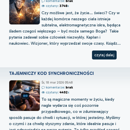
komentarze:
brak
czytany:
3748
x
Czy możliwe jest, że życie… świeci? Czy w
każdej komórce naszego ciała istnieje
subtelna, elektromagnetyczna iskra, będąca
śladem czegoś większego – być może samego Boga? Takie
pytania zadawał sobie człowiek niezwykły. Kapłan i
naukowiec. Wizjoner, który wyprzedzał swoje czasy. Ksiądz...
czytaj dalej
TAJEMNICZY KOD SYNCHRONICZNOŚCI
Śr, 18 mar 2026 05:48
komentarze:
brak
czytany:
4492
x
To są magiczne momenty w życiu, kiedy
nagle wydarza się coś pozornie
przypadkowego, co w zdumiewający
sposób pasuje do chwili i sytuacji, w której jesteśmy. Myślimy
o czymś i za chwilę słyszymy zdanie, które idealnie pasuje i
jest odpowiedzią na nasze pytanie. To tylko przykład czegoś,