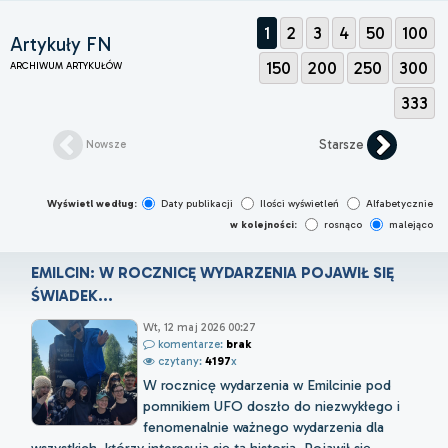
1
2
3
4
50
100
Artykuły FN
150
200
250
300
ARCHIWUM ARTYKUŁÓW
333
Starsze
Nowsze
Wyświetl według:
Daty publikacji
Ilości wyświetleń
Alfabetycznie
w kolejności:
rosnąco
malejąco
EMILCIN: W ROCZNICĘ WYDARZENIA POJAWIŁ SIĘ
ŚWIADEK...
Wt, 12 maj 2026 00:27
komentarze:
brak
czytany:
4197
x
W rocznicę wydarzenia w Emilcinie pod
pomnikiem UFO doszło do niezwykłego i
fenomenalnie ważnego wydarzenia dla