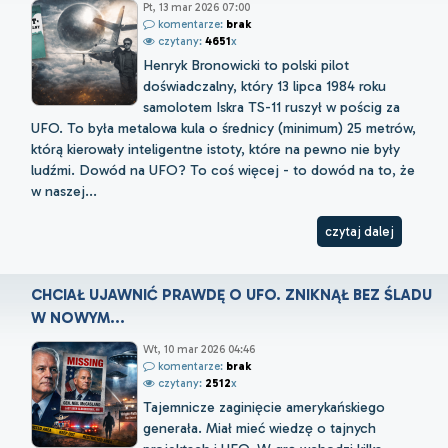
Pt, 13 mar 2026 07:00
komentarze:
brak
czytany:
4651
x
Henryk Bronowicki to polski pilot
doświadczalny, który 13 lipca 1984 roku
samolotem Iskra TS-11 ruszył w pościg za
UFO. To była metalowa kula o średnicy (minimum) 25 metrów,
którą kierowały inteligentne istoty, które na pewno nie były
ludźmi. Dowód na UFO? To coś więcej - to dowód na to, że
w naszej...
czytaj dalej
CHCIAŁ UJAWNIĆ PRAWDĘ O UFO. ZNIKNĄŁ BEZ ŚLADU
W NOWYM...
Wt, 10 mar 2026 04:46
komentarze:
brak
czytany:
2512
x
Tajemnicze zaginięcie amerykańskiego
generała. Miał mieć wiedzę o tajnych