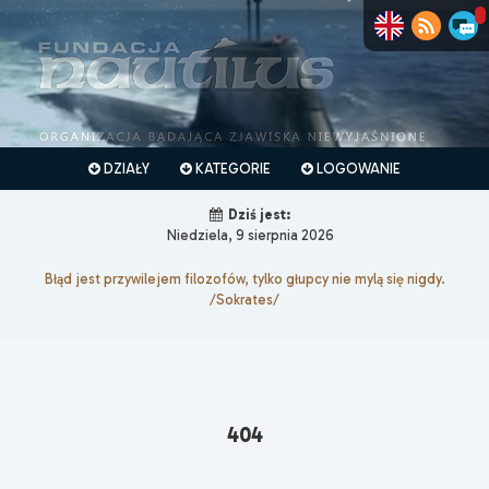
DZIAŁY
KATEGORIE
LOGOWANIE
Dziś jest:
Niedziela, 9 sierpnia 2026
Błąd jest przywilejem filozofów, tylko głupcy nie mylą się nigdy.
/Sokrates/
404