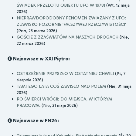
ŚWIADEK PRZELOTU OBIEKTU UFO W 1978!
(Wt, 12 maja
2026)
NIEPRAWDOPODOBNY FENOMEN ZWIĄZANY Z UFO:
ZJAWISKO POZORNIE 'FAŁSZYWEJ RZECZYWISTOŚCI'
(Pon, 23 marca 2026)
GOŚCIE Z ZZAŚWIATÓW NA NASZYCH DROGACH
(Nie,
22 marca 2026)
Najnowsze w XXI Piętro:
OSTRZEŻENIE PRZYSZŁO W OSTATNIEJ CHWILI
(Pt, 7
sierpnia 2026)
TAMTEGO LATA COŚ ZAWISŁO NAD POLEM
(Nie, 31 maja
2026)
PO ŚMIERCI WRÓCIŁ DO MIEJSCA, W KTÓRYM
PRACOWAŁ
(Nie, 31 maja 2026)
Najnowsze w FN24:
Tajemnicza kula nad Kolumbią. Sieć obiegło nagranie
(Śr, 20