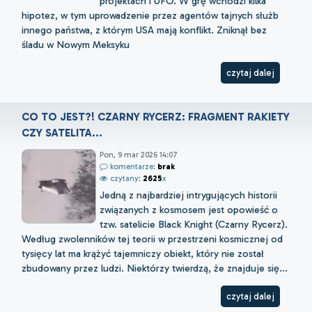
projektach i UFO. W grę wchodzi kilka
hipotez, w tym uprowadzenie przez agentów tajnych służb
innego państwa, z którym USA mają konflikt. Zniknął bez
śladu w Nowym Meksyku
czytaj dalej
CO TO JEST?! CZARNY RYCERZ: FRAGMENT RAKIETY
CZY SATELITA...
Pon, 9 mar 2026 14:07
komentarze:
brak
czytany:
2625
x
Jedną z najbardziej intrygujących historii
związanych z kosmosem jest opowieść o
tzw. satelicie Black Knight (Czarny Rycerz).
Według zwolenników tej teorii w przestrzeni kosmicznej od
tysięcy lat ma krążyć tajemniczy obiekt, który nie został
zbudowany przez ludzi. Niektórzy twierdzą, że znajduje się...
czytaj dalej