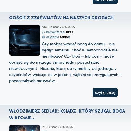
GOŚCIE Z ZZAŚWIATÓW NA NASZYCH DROGACH
Nie, 22 mar 2026 00:22
komentarze:
brak
czytany:
5000
x
Czy można wracać nocą do domu… nie
będąc samemu, choć w samochodzie nie
ma nikogo? Czy ktoś – lub coś – może
dosiąść się do naszego samochodu i pozostawać
niewidocznym? Historia, którą otrzymaliśmy od jednego z
czytelników, wpisuje się w jeden z najbardziej intrygujących i
powtarzalnych motywów...
czytaj dalej
WŁODZIMIERZ SEDLAK: KSIĄDZ, KTÓRY SZUKAŁ BOGA
W ATOMIE...
Pt, 20 mar 2026 06:37