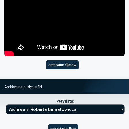
archiwum filmów
Archiwalne audycje FN
Playlista:
rozwiń playlistę