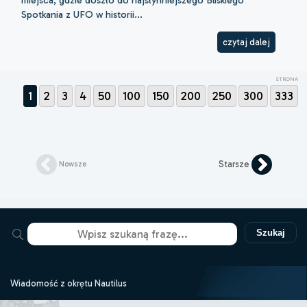
miejsca, gdzie doszło do najsłynniejszego Bliskiego
Spotkania z UFO w historii...
czytaj dalej
STRONA
1
2
3
4
50
100
150
200
250
300
333
Starsze
Nowsze
Szukaj
Wiadomość z okrętu Nautilus