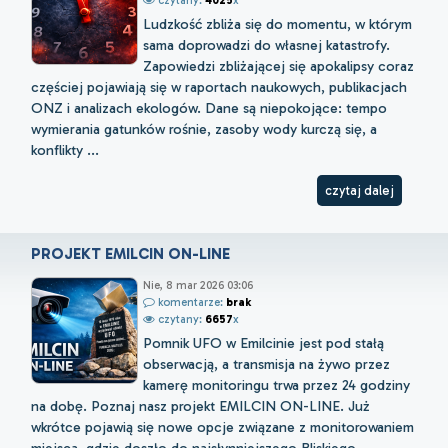
czytany:
4025
x
Ludzkość zbliża się do momentu, w którym
sama doprowadzi do własnej katastrofy.
Zapowiedzi zbliżającej się apokalipsy coraz
częściej pojawiają się w raportach naukowych, publikacjach
ONZ i analizach ekologów. Dane są niepokojące: tempo
wymierania gatunków rośnie, zasoby wody kurczą się, a
konflikty ...
czytaj dalej
PROJEKT EMILCIN ON-LINE
Nie, 8 mar 2026 03:06
komentarze:
brak
czytany:
6657
x
Pomnik UFO w Emilcinie jest pod stałą
obserwacją, a transmisja na żywo przez
kamerę monitoringu trwa przez 24 godziny
na dobę. Poznaj nasz projekt EMILCIN ON-LINE. Już
wkrótce pojawią się nowe opcje związane z monitorowaniem