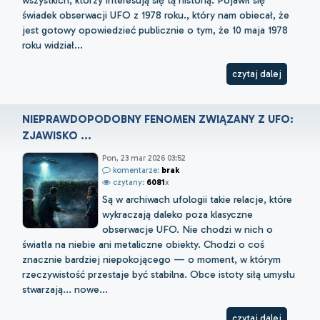
wszystkich, którzy interesują się tą historią. Pojawił się
świadek obserwacji UFO z 1978 roku., który nam obiecał, że
jest gotowy opowiedzieć publicznie o tym, że 10 maja 1978
roku widział...
czytaj dalej
NIEPRAWDOPODOBNY FENOMEN ZWIĄZANY Z UFO:
ZJAWISKO ...
Pon, 23 mar 2026 03:52
komentarze:
brak
czytany:
6081
x
Są w archiwach ufologii takie relacje, które
wykraczają daleko poza klasyczne
obserwacje UFO. Nie chodzi w nich o
światła na niebie ani metaliczne obiekty. Chodzi o coś
znacznie bardziej niepokojącego — o moment, w którym
rzeczywistość przestaje być stabilna. Obce istoty siłą umysłu
stwarzają... nowe...
czytaj dalej