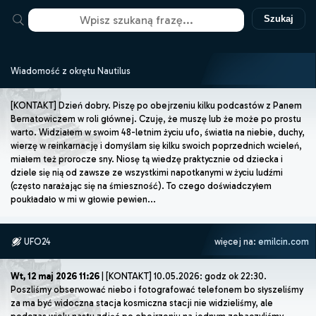
Szukaj
Wiadomość z okrętu Nautilus
[KONTAKT] Dzień dobry. Piszę po obejrzeniu kilku podcastów z Panem
Bernatowiczem w roli głównej. Czuję, że muszę lub że może po prostu
warto. Widziałem w swoim 48-letnim życiu ufo, światła na niebie, duchy,
wierzę w reinkarnację i domyślam się kilku swoich poprzednich wcieleń,
miałem też prorocze sny. Niosę tą wiedzę praktycznie od dziecka i
dziele się nią od zawsze ze wszystkimi napotkanymi w życiu ludźmi
(często narażając się na śmieszność). To czego doświadczyłem
poukładało w mi w głowie pewien...
UFO24
więcej na:
emilcin.com
Wt, 12 maj 2026 11:26
| [KONTAKT] 10.05.2026: godz ok 22:30.
Poszliśmy obserwować niebo i fotografować telefonem bo słyszeliśmy
za ma być widoczna stacja kosmiczna stacji nie widzieliśmy, ale