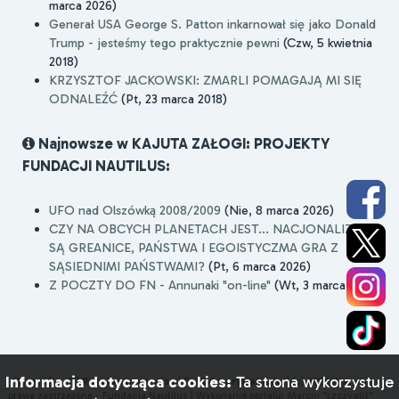
marca 2026)
Generał USA George S. Patton inkarnował się jako Donald
Trump - jesteśmy tego praktycznie pewni
(Czw, 5 kwietnia
2018)
KRZYSZTOF JACKOWSKI: ZMARLI POMAGAJĄ MI SIĘ
ODNALEŹĆ
(Pt, 23 marca 2018)
Najnowsze w KAJUTA ZAŁOGI: PROJEKTY
FUNDACJI NAUTILUS:
UFO nad Olszówką 2008/2009
(Nie, 8 marca 2026)
CZY NA OBCYCH PLANETACH JEST... NACJONALIZM,
SĄ GREANICE, PAŃSTWA I EGOISTYCZMA GRA Z
SĄSIEDNIMI PAŃSTWAMI?
(Pt, 6 marca 2026)
Z POCZTY DO FN - Annunaki "on-line"
(Wt, 3 marca 2026)
Informacja dotycząca cookies:
Ta strona wykorzystuje
Wersja [Lo-Fi]
Regulamin serwisu
|
Polityka prywatności
|
(c) 2026 Wszelkie
prawa zastrzeżone - Fundacja Nautilus |
Wykonanie portalu:
Marcin "szczygliś"