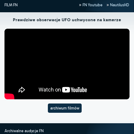
FILM FN
FN Youtube
NautilusHD
Prawdziwe obserwacje UFO uchwycone na kamerze
archiwum filmów
Archiwalne audycje FN