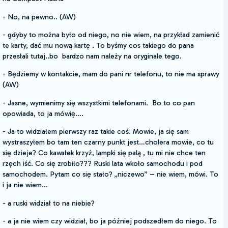
- No, na pewno.. (AW)
- gdyby to można było od niego, no nie wiem, na przykład zamienić
te karty, dać mu nową kartę . To byśmy cos takiego do pana
przesłali tutaj..bo bardzo nam należy na oryginale tego.
- Będziemy w kontakcie, mam do pani nr telefonu, to nie ma sprawy
(AW)
- Jasne, wymienimy się wszystkimi telefonami. Bo to co pan
opowiada, to ja mówię….
- Ja to widziałem pierwszy raz takie coś. Mowie, ja się sam
wystraszyłem bo tam ten czarny punkt jest…cholera mowie, co tu
się dzieje? Co kawałek krzyż, lampki się palą , tu mi nie chce ten
rzęch iść. Co się zrobiło??? Ruski lata wkoło samochodu i pod
samochodem. Pytam co się stało? „niczewo” – nie wiem, mówi. To
i ja nie wiem…
- a ruski widział to na niebie?
- a ja nie wiem czy widział, bo ja później podszedłem do niego. To