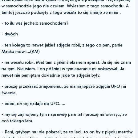
w samochodzie jego nie czułem. Wylazłem z tego samochodu. A
tamtej jeszcze podcięty z tego wesela to się śmieje ze mnie .
- to ilu was jechało samochodem?
- dwóch
- ten kolega to nawet jakieś zdjęcia robil, z tego co pan, panie
Macku mowil…(AM)
- na weselu robił. Miał tam z jakimś ekranem aparat. Ja się nie znam
na tym. Nie wiem. I on później w tym aparacie mi pokazywał. Ja
nawet nie pamiętam dokładnie jakie te zdjęcia były.
- proszę przekazać znajomemu, ze ma najlepsze zdjęcia UFO na
świecie.
- eeee, on się nadaje do UFO…..
- my się zajmujemy tym naprawdę pare lat i proszę mi wierzyc, ze
coś takiego lata.
- Pani, gdybym mu nie pokazał, ze to leci, to on by z pięciu metrów