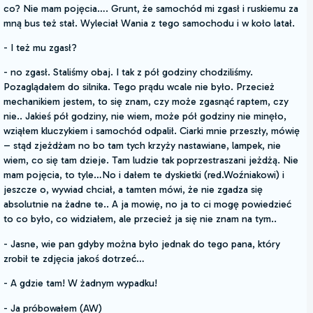
co? Nie mam pojęcia…. Grunt, że samochód mi zgasł i ruskiemu za
mną bus też stał. Wyleciał Wania z tego samochodu i w koło latał.
- I też mu zgasł?
- no zgasł. Staliśmy obaj. I tak z pół godziny chodziliśmy.
Pozaglądałem do silnika. Tego prądu wcale nie było. Przecież
mechanikiem jestem, to się znam, czy może zgasnąć raptem, czy
nie.. Jakieś pół godziny, nie wiem, może pół godziny nie minęło,
wziąłem kluczykiem i samochód odpalił. Ciarki mnie przeszły, mówię
– stąd zjeżdżam no bo tam tych krzyży nastawiane, lampek, nie
wiem, co się tam dzieje. Tam ludzie tak poprzestraszani jeżdżą. Nie
mam pojęcia, to tyle…No i dałem te dyskietki (red.Woźniakowi) i
jeszcze o, wywiad chciał, a tamten mówi, że nie zgadza się
absolutnie na żadne te.. A ja mowię, no ja to ci mogę powiedzieć
to co było, co widziałem, ale przecież ja się nie znam na tym..
- Jasne, wie pan gdyby można było jednak do tego pana, który
zrobił te zdjęcia jakoś dotrzeć…
- A gdzie tam! W żadnym wypadku!
- Ja próbowałem (AW)