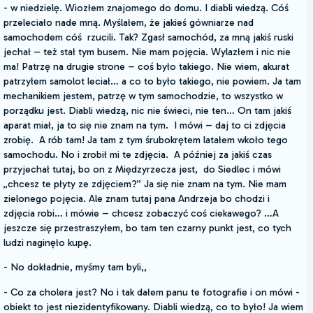
- w niedzielę. Wiozłem znajomego do domu. I diabli wiedzą. Cóś
przeleciało nade mną. Myślałem, że jakieś gówniarze nad
samochodem cóś rzucili. Tak? Zgasł samochód, za mną jakiś ruski
jechał – też stał tym busem. Nie mam pojęcia. Wylazłem i nic nie
ma! Patrzę na drugie strone – coś było takiego. Nie wiem, akurat
patrzyłem samolot leciał… a co to było takiego, nie powiem. Ja tam
mechanikiem jestem, patrzę w tym samochodzie, to wszystko w
porządku jest. Diabli wiedzą, nic nie świeci, nie ten… On tam jakiś
aparat miał, ja to się nie znam na tym. I mówi – daj to ci zdjęcia
zrobię. A rób tam! Ja tam z tym śrubokrętem latałem wkoło tego
samochodu. No i zrobił mi te zdjęcia. A później za jakiś czas
przyjechał tutaj, bo on z Międzyrzecza jest, do Siedlec i mówi
„chcesz te płyty ze zdjęciem?” Ja się nie znam na tym. Nie mam
zielonego pojęcia. Ale znam tutaj pana Andrzeja bo chodzi i
zdjęcia robi… i mówie – chcesz zobaczyć coś ciekawego? …A
jeszcze się przestraszyłem, bo tam ten czarny punkt jest, co tych
ludzi naginęło kupę.
- No dokładnie, myśmy tam byli,,
- Co za cholera jest? No i tak dałem panu te fotografie i on mówi -
obiekt to jest niezidentyfikowany. Diabli wiedzą, co to było! Ja wiem