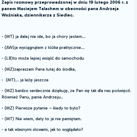
Zapis rozmowy przeprowadzonej w dniu 19 lutego 2006 r. z
panem Maciejem Talachem w obecności pana Andrzeja
Woźniaka, dziennikarza z Siedlec.
- (MT) ja dalej nie ide, bo ja chory jestem…
- (AW)ja wyciągnąłem z łóżka praktycznie…
- (LB)to może lepiej wsiąść do samochodu
- (MZ)zapraszam Pana tutaj do środka,
- (MT)… ja leżę jeszcze
- (MZ) bardzo serdecznie dziękuję, ze Pan się tak dla nas poświęcił.
Również Panu, panie Andrzeju..
- (MZ) Pierwsze pytanie – kiedy to było?
- (MT) Nie wiem, daty to ja nie pamiętam.
- a tak wlasnymi słowami, jak to wyglądało?