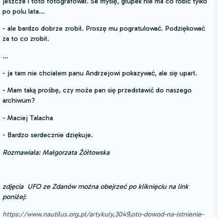
jeszcze i toto fotografował. Se myslę, głupek nie ma co robić tylko
po polu lata…
- ale bardzo dobrze zrobił. Proszę mu pogratulować. Podziękować
za to co zrobił.
…
- ja tam nie chciałem panu Andrzejowi pokazywać, ale się uparł.
- Mam taką prośbę, czy może pan się przedstawić do naszego
archiwum?
- Maciej Talacha
- Bardzo serdecznie dziękuje.
Rozmawiała: Małgorzata Żółtowska
zdjęcia UFO ze Zdanów można obejrzeć po kliknięciu na link
poniżej:
https://www.nautilus.org.pl/artykuly,3049,oto-dowod-na-istnienie-