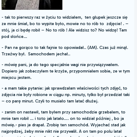
- tak to pierwszy raz w życiu to widziałem, ten głupek jeszcze się
ze mnie śmiał, bo to wypite było, mowie no to rób to zdjęcie! . –
stój, ja ci będę robił – No to rób ! Ale widzisz to? No widzę! Tam
pod słońce…
- Pan na gorąco to tak fajnie to opowiadał.. (AM). Czas już minął.
Trzeźwy był. Samochodem jechał..
- mówię pani, ja do tego specjalnie wagi nie przywiązywałem.
Dopiero jak zobaczyłem te krzyże, przypomniałem sobie, ze w tym
miejscu jestem.
- a mam takie pytanie: jak sprawdzałam właściwości tych zdjęć, to
zdjęcia nie były robione w ciągu np. minuty, tylko był przedział taki
– co parę minut. Czyli to musiało tam latać dłużej.
- zanim on nastawił, tam byłem przy samochodzie grzebałem, to
mnie tam robił … i toto jak latało…. on to widział później , bo ja
mówię.- pies je drapał. Zrobię ten samochód. Wyjechać stad jak
najprędzej, żeby mnie nikt nie przywalił. A on tam po polu latał