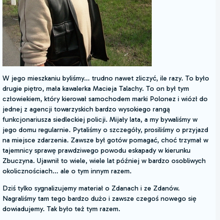
W jego mieszkaniu byliśmy… trudno nawet zliczyć, ile razy. To było
drugie piętro, mała kawalerka Macieja Talachy. To on był tym
człowiekiem, który kierował samochodem marki Polonez i wiózł do
jednej z agencji towarzyskich bardzo wysokiego rangą
funkcjonariusza siedleckiej policji. Mijały lata, a my bywaliśmy w
jego domu regularnie. Pytaliśmy o szczegóły, prosiliśmy o przyjazd
na miejsce zdarzenia. Zawsze był gotów pomagać, choć trzymał w
tajemnicy sprawę prawdziwego powodu eskapady w kierunku
Zbuczyna. Ujawnił to wiele, wiele lat później w bardzo osobliwych
okolicznościach… ale o tym innym razem.
Dziś tylko sygnalizujemy materiał o Zdanach i ze Zdanów.
Nagraliśmy tam tego bardzo dużo i zawsze czegoś nowego się
dowiadujemy. Tak było też tym razem.