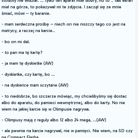
stodoły nie widział. … tylko ten aparat miał dobry, no to .. taki ekran
miał na górze, to pokazywał mi te zdjęcia. I zaczął się ze mnie
śmiać, mówi – ty baranie.
- mam serdeczna prośbę – niech on nie niszczy tego co jest na
matrycy, a raczej na karcie..
- bo on mi dal.
- to pan ma tę kartę?
- ja mam tę dyskietke (AW)
- dyskietke, czy kartę, bo …
- na dyskietce mam sczytane (AW)
- to niedobrze, bo szczerze mówiąc, my chcielibyśmy się dostac
albo do aparatu, do pamieci wewnętrznej, albo do karty. No nie
wiem na jakiej karcie się w Olimpusie nagrywa.
- Olimpusy mają z reguly albo 12 albo 24 mega, …(AW)
- ale pewnie na karcie nagrywal, nie w pamięci. Nie wiem, na SD czy
na Compact Flasha