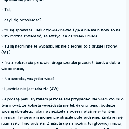
- Tak,
- czyli się potwierdza?
- to się sprawdza. Jeśli człowiek nawet żyje a nie ma butów, to na
99% można stwierdzić, zauważyć, ze człowiek umiera.
- Tu są nagminne te wypadki, jak nie z jednej to z drugiej strony.
(MT)
- No a zobaczcie panowie, droga szeroka przecież, bardzo dobra
widoczność,
- No szeroka, wszystko widać
- i jezdnia nie jest taka zła (AW)
- a proszę pani, słyszałem jeszcze taki przypadek, nie wiem kto mi o
tym mówił, że kobieta wyjeżdżała nie tak dawno temu, bodajże
wiosną ubiegłego roku i wyjeżdżała z posesji właśnie w tamtym
miejscu. I w pewnym momencie straciła pole widzenia. Znaki jej się
rozmazały. I nie widziała. Znalazła się na jezdni, tej głównej i mówi,