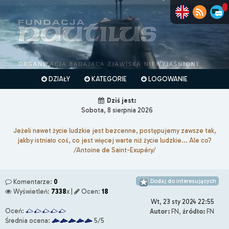
DZIAŁY
KATEGORIE
LOGOWANIE
Dziś jest:
Sobota, 8 sierpnia 2026
Jeżeli nawet życie ludzkie jest bezcenne, postępujemy zawsze tak,
jakby istniało coś, co jest więcej warte niż życie ludzkie... Ale co?
/Antoine de Saint-Exupéry/
Dodaj do interesujących
Komentarze:
0
Wyświetleń:
7338
x |
Ocen:
18
Wt, 23 sty 2024 22:55
Oceń:
Autor:
FN,
źródło:
FN
Średnia ocena:
5/5