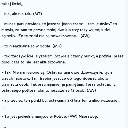
takiej ilości,,,
- nie, ale nie tak.. (MT)
- musze pani powiedzieć jeszcze jedną rzecz – tam „tubylcy” to
mowią, że tam to przynajmniej dwa lub trzy razy więcej ludzi
zginęło. Ze te znaki nie są nowelizowane. ..(AW)
- to nieaktualne sa w ogole. (MH)
- tak rzeczywiście, słyszałam. Stawiają czarny punkt, a później przez
długi czas to nie jest aktualizowane.
- Tak! Nie naniesione są. Ostatnio tam dwie dziewczynki, tych
trzech facetow. Tam trzeba jeszcze do tego dopisać około
trzynastu osób. Tak przynajmniej ja pamiętam. Teraz ostatnio, z
ostatniego półtora roku to jeszcze ze 13 osób. (AW)
- a przecież ten punkt był ustawiany 2-3 lata temu albo wcześniej,
..
- To jest piekielne miejsce w Polsce. (AW) Naprawdę.
….