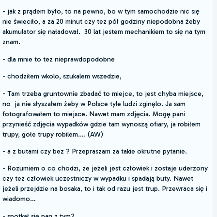
- jak z prądem było, to na pewno, bo w tym samochodzie nic się
nie świeciło, a za 20 minut czy tez pół godziny niepodobna żeby
akumulator się naładował. 30 lat jestem mechanikiem to się na tym
znam.
- dla mnie to tez nieprawdopodobne
- chodziłem wkolo, szukalem wszedzie,
- Tam trzeba gruntownie zbadać to miejce, to jest chyba miejsce,
no ja nie słyszałem żeby w Polsce tyle ludzi zginęlo. Ja sam
fotografowałem to miejsce. Nawet mam zdjęcia. Mogę pani
przynieść zdjęcia wypadków gdzie tam wynoszą ofiary, ja robiłem
trupy, gołe trupy robilem…. (AW)
- a z butami czy bez ? Przepraszam za takie okrutne pytanie.
- Rozumiem o co chodzi, ze jeżeli jest człowiek i zostaje uderzony
czy tez człowiek uczestniczy w wypadku i spadają buty. Nawet
jeżeli przejdzie na bosaka, to i tak od razu jest trup. Przewraca się i
wiadomo…
- spotkał się pan z tym?