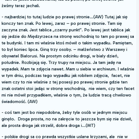
żeśmy teraz jechali.
- najbardziej to tutaj ludzie po prawej stronie…(AW) Tutaj jak się
konczy ten znak. Po lewej, zaraz – po prawej stronie. Tam się
zaczyna znak. Jest tablica „czarny punkt”. Po lewej jest tablica jak
się jedzie do Międzyrzeca na stronę wschodnią to tam po prawej sa
te budynki. I tam mi właśnie ktoś mówił o takim wypadku. Pamiętam,
to był koniec lipca. Giną trzy osoby. – małżeństwo z Warszawy i
obywatel Białorusi. Na prostym odcinku drogi, w biały dzień,
południe. Rozbijają się. Trzy trupy na miejscu. Ja tam jadę na
wypadek. Mam te zdjęcia nawet. Mam u siebie w archiwum. I właśnie
w tym dniu, podczas tego wypadku jak robiłem zdjęcia, facet, nie
wiem czy to nie właśnie z tej posesji po prawej stronie gdzie ten
znak ostatni stoi jadąc w stronę wschodnią, nie wiem, czy ten facet
mi nie mówił przypadkiem, właśnie o tym, że ludzie tracą chwilowo
świadomość. (AW)
- coś tam jest bo niepodobna, żeby tyle osób w jednym miejscu
ginęło. Droga prosta, no na zakręcie to jeszcze bym się nie dziwił,
ale prosta droga jak strzelił, dobra droga i…(MT)
- polskie drogi sa co prawda wszystkie uslane krzyzami, ale nie w