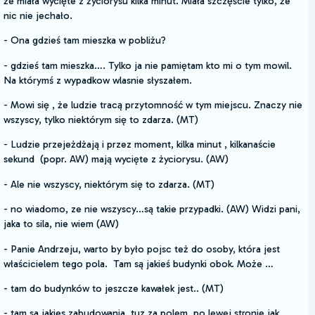
że miała wycięte z życiorysu kilka minut. Miała szczęście tylko, że
nic nie jechało.
- Ona gdzieś tam mieszka w pobliżu?
- gdzieś tam mieszka…. Tylko ja nie pamiętam kto mi o tym mowil.
Na którymś z wypadkow wlasnie słyszałem.
- Mowi się , że ludzie tracą przytomność w tym miejscu. Znaczy nie
wszyscy, tylko niektórym się to zdarza. (MT)
- Ludzie przejeżdżają i przez moment, kilka minut , kilkanaście
sekund (popr. AW) mają wycięte z życiorysu. (AW)
- Ale nie wszyscy, niektórym się to zdarza. (MT)
- no wiadomo, ze nie wszyscy…są takie przypadki. (AW) Widzi pani,
jaka to sila, nie wiem (AW)
- Panie Andrzeju, warto by było pojsc też do osoby, która jest
właścicielem tego pola. Tam są jakieś budynki obok. Może …
- tam do budynków to jeszcze kawałek jest.. (MT)
- tam sa jakies zabudowania, tuz za polem, po lewej stronie jak