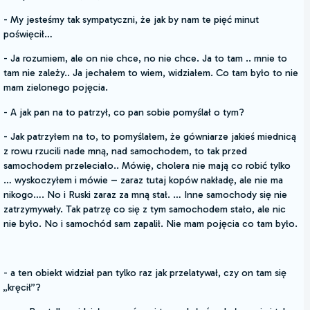
- My jesteśmy tak sympatyczni, że jak by nam te pięć minut
poświęcił…
- Ja rozumiem, ale on nie chce, no nie chce. Ja to tam .. mnie to
tam nie zależy.. Ja jechałem to wiem, widziałem. Co tam było to nie
mam zielonego pojęcia.
- A jak pan na to patrzył, co pan sobie pomyślał o tym?
- Jak patrzyłem na to, to pomyślałem, że gówniarze jakieś miednicą
z rowu rzucili nade mną, nad samochodem, to tak przed
samochodem przeleciało.. Mówię, cholera nie mają co robić tylko
… wyskoczyłem i mówie – zaraz tutaj kopów nakładę, ale nie ma
nikogo…. No i Ruski zaraz za mną stał. … Inne samochody się nie
zatrzymywały. Tak patrzę co się z tym samochodem stało, ale nic
nie było. No i samochód sam zapalił. Nie mam pojęcia co tam było.
- a ten obiekt widział pan tylko raz jak przelatywał, czy on tam się
„kręcił”?