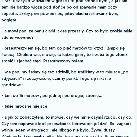
- raz. Raz tylko widziałem w górze i to pod słońce było , a ja i tak
tam nie bardzo widzę pod słońce bo od spawania mam oczy
zepsute. Jakby pani powiedzieć, jakby blacha niklowana była,
pogięta.
- a mowi pan, ze panu ciarki jakieś przeszły. Czy to było zwykle takie
zdenerwowanie?
- przestraszyłem się, bo tam co pięć metrów to krzyż i lampki się
świecą. Cholera wie, mowię, tu ludzie giną , to trzeba tego złoma
zrobić i zjechać stąd. Przestraszony byłem.
- wie pan, my żeśmy się tez zdziwili, bo trafiliśmy w to miejsce „po
zdjęciach” i rzeczywiście, czarny punkt. Tego się nikt nie
spodziewał.
- tam co 15 metrow , po jednej i po drugiej stronie…
- takie mroczne miejsce.
- a jak to zobaczyłem, to mowie, czy we mnie czymś rzucili, czy co.
Czy tam naprawde ktoś przeszkadza kierowcom jeździć. Się zagapi i
walnie jeden w drugiego.. ale nikogo nie było. Żywej duszy.
Wiatrzysko takie wiało tylko. Nie było go z początku. Przynajmniej