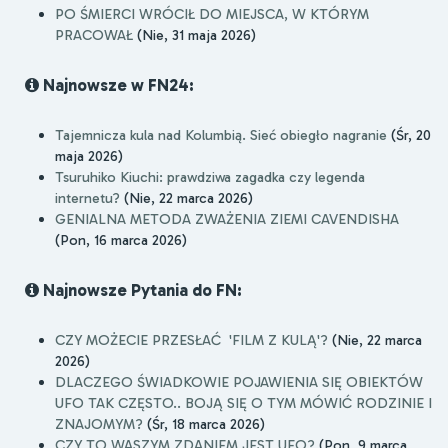
PO ŚMIERCI WRÓCIŁ DO MIEJSCA, W KTÓRYM
PRACOWAŁ
(Nie, 31 maja 2026)
Najnowsze w FN24:
Tajemnicza kula nad Kolumbią. Sieć obiegło nagranie
(Śr, 20
maja 2026)
Tsuruhiko Kiuchi: prawdziwa zagadka czy legenda
internetu?
(Nie, 22 marca 2026)
GENIALNA METODA ZWAŻENIA ZIEMI CAVENDISHA
(Pon, 16 marca 2026)
Najnowsze Pytania do FN:
CZY MOŻECIE PRZESŁAĆ 'FILM Z KULĄ'?
(Nie, 22 marca
2026)
DLACZEGO ŚWIADKOWIE POJAWIENIA SIĘ OBIEKTÓW
UFO TAK CZĘSTO.. BOJĄ SIĘ O TYM MÓWIĆ RODZINIE I
ZNAJOMYM?
(Śr, 18 marca 2026)
CZY TO WASZYM ZDANIEM JEST UFO?
(Pon, 9 marca