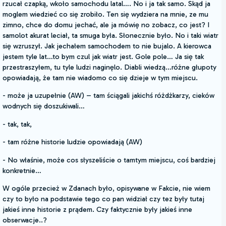
rzucał czapką, wkoło samochodu latal…. No i ja tak samo. Skąd ja
moglem wiedzieć co się zrobiło. Ten się wydziera na mnie, ze mu
zimno, chce do domu jechać, ale ja mówię no zobacz, co jest? I
samolot akurat leciał, ta smuga była. Słonecznie było. No i taki wiatr
się wzruszył. Jak jechałem samochodem to nie bujalo. A kierowca
jestem tyle lat…to bym czul jak wiatr jest. Gole pole… Ja się tak
przestraszyłem, tu tyle ludzi naginęlo. Diabli wiedzą…różne głupoty
opowiadają, że tam nie wiadomo co się dzieje w tym miejscu.
- może ja uzupełnie (AW) – tam ściągali jakichś różdżkarzy, cieków
wodnych się doszukiwali…
- tak, tak,
- tam różne historie ludzie opowiadają (AW)
- No właśnie, może cos słyszeliście o tamtym miejscu, coś bardziej
konkretnie…
W ogóle przecież w Zdanach było, opisywane w Fakcie, nie wiem
czy to było na podstawie tego co pan widział czy tez były tutaj
jakieś inne historie z prądem. Czy faktycznie były jakieś inne
obserwacje..?