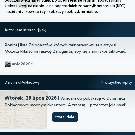
podczas wielu nastu zdjęć po obejrzeniu na jednym zobaczyliśmy
zielone kręgi na niebie, a na poprzednich zobaczyliśmy sos ala (UFO)
niezidentyfikowane i syn zobaczył rozbłysk na niebie.
Artykułem interesują się
Poniżej lista Załogantów, których zainteresował ten artykuł.
Możesz kliknąć na nazwę Załoganta, aby się z nim skontaktować.
ania28261
Dziennik Pokładowy
wszystkie wpisy
Wtorek, 28 lipca 2026
| Wracam do publikacji w Dzienniku
Pokładowym mocnym akcentem. A zresztą... przeczytajcie sami!
czytaj dalej