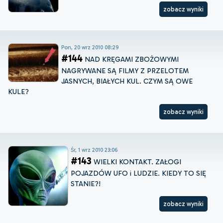
zobacz wyniki
Pon, 20 wrz 2010 08:29
#144
NAD KRĘGAMI ZBOŻOWYMI
NAGRYWANE SĄ FILMY Z PRZELOTEM
JASNYCH, BIAŁYCH KUL. CZYM SĄ OWE
KULE?
zobacz wyniki
Śr, 1 wrz 2010 23:06
#143
WIELKI KONTAKT. ZAŁOGI
POJAZDÓW UFO i LUDZIE. KIEDY TO SIĘ
STANIE?!
zobacz wyniki