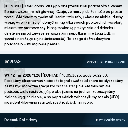
[KONTAKT] Dzień dobry. Piszę po obejrzeniu kilku podcastów z Panem
Bernatowiczem w roli głównej. Czuję, że muszę lub że może po prostu
warto. Widziałem w swoim 48-letnim życiu ufo, światła na niebie, duchy,
wierzę w reinkarnację i domyślam się kilku swoich poprzednich wcieleń,
miałem też prorocze sny. Niosę tą wiedzę praktycznie od dziecka i
dziele się nią od zawsze ze wszystkimi napotkanymi w życiu ludźmi
(często narażając się na śmieszność). To czego doświadczyłem
poukładało w mi w głowie pewien...
UFO24
więcej na:
emilcin.com
Wt, 12 maj 2026 11:26
| [KONTAKT] 10.05.2026: godz ok 22:30.
Poszliśmy obserwować niebo i fotografować telefonem bo słyszeliśmy
za ma być widoczna stacja kosmiczna stacji nie widzieliśmy, ale
podczas wielu nastu zdjęć po obejrzeniu na jednym zobaczyliśmy
zielone kręgi na niebie, a na poprzednich zobaczyliśmy sos ala (UFO)
niezidentyfikowane i syn zobaczył rozbłysk na niebie.
Dziennik Pokładowy
wszystkie wpisy