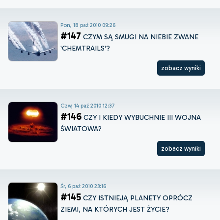
Pon, 18 paź 2010 09:26
#147
CZYM SĄ SMUGI NA NIEBIE ZWANE
'CHEMTRAILS'?
zobacz wyniki
Czw, 14 paź 2010 12:37
#146
CZY I KIEDY WYBUCHNIE III WOJNA
ŚWIATOWA?
zobacz wyniki
Śr, 6 paź 2010 23:16
#145
CZY ISTNIEJĄ PLANETY OPRÓCZ
ZIEMI, NA KTÓRYCH JEST ŻYCIE?