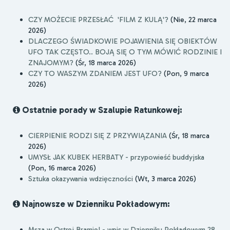
CZY MOŻECIE PRZESŁAĆ 'FILM Z KULĄ'?
(Nie, 22 marca
2026)
DLACZEGO ŚWIADKOWIE POJAWIENIA SIĘ OBIEKTÓW
UFO TAK CZĘSTO.. BOJĄ SIĘ O TYM MÓWIĆ RODZINIE I
ZNAJOMYM?
(Śr, 18 marca 2026)
CZY TO WASZYM ZDANIEM JEST UFO?
(Pon, 9 marca
2026)
Ostatnie porady w Szalupie Ratunkowej:
CIERPIENIE RODZI SIĘ Z PRZYWIĄZANIA
(Śr, 18 marca
2026)
UMYSŁ JAK KUBEK HERBATY - przypowieść buddyjska
(Pon, 16 marca 2026)
Sztuka okazywania wdzięczności
(Wt, 3 marca 2026)
Najnowsze w Dzienniku Pokładowym:
Msza w Ostrej Bramie! - wpis w Dzienniku Pokładowym 28