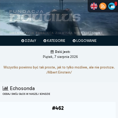
DZIAŁY
KATEGORIE
LOGOWANIE
Dziś jest:
Piątek, 7 sierpnia 2026
Wszystko powinno być tak proste, jak to tylko możliwe, ale nie prostsze.
/Albert Einstein/
Echosonda
ODDAJ SWÓJ GŁOS W NASZEJ SONDZIE
#462