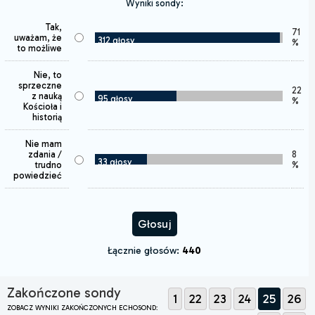
Wyniki sondy:
Tak,
71
uważam, że
312 głosy
%
to możliwe
Nie, to
sprzeczne
22
z nauką
95 głosy
%
Kościoła i
historią
Nie mam
zdania /
8
33 głosy
trudno
%
powiedzieć
Łącznie głosów:
440
Zakończone sondy
1
22
23
24
25
26
ZOBACZ WYNIKI ZAKOŃCZONYCH ECHOSOND: