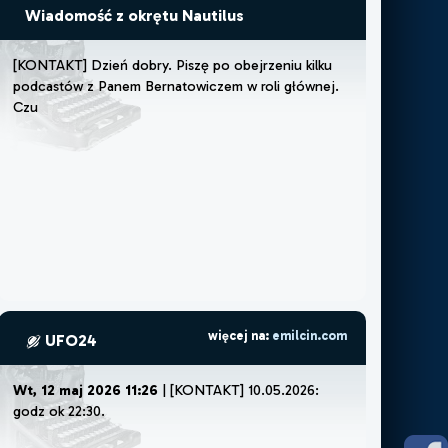
Wiadomość z okrętu Nautilus
[
K
O
N
T
A
K
T
]
D
z
i
e
ń
d
o
b
r
y
.
P
i
s
z
ę
p
o
o
b
e
j
r
z
e
n
i
u
k
i
l
k
u
p
o
d
c
a
s
t
ó
w
z
P
a
n
e
m
B
e
r
n
a
t
o
w
i
c
z
e
m
w
r
o
l
i
g
ł
ó
w
n
e
j
.
C
z
u
j
ę
,
ż
e
m
u
s
z
ę
l
u
b
ż
e
więcej na:
emilcin.com
UFO24
Wt, 12 maj 2026 11:26
| [KONTAKT] 10.05.2026:
godz ok 22:30.