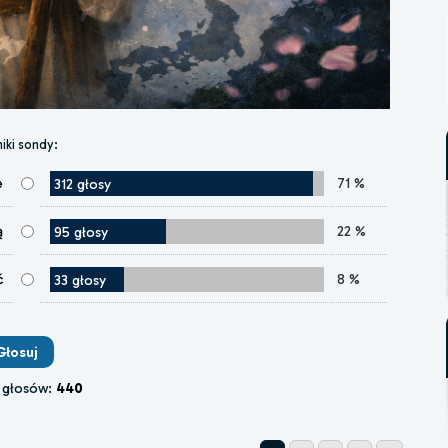
iki sondy:
e
71 %
312 głosy
ą
22 %
95 głosy
ć
8 %
33 głosy
 głosów:
440