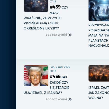
07:13
#459
CZY
MASZ
WRAŻENIE, ŻE W ŻYCIU
PRZEŚLADUJĄ CIEBIE
PRZYBYWAJ
OKREŚLONE LICZBY?
POJAZDACH 
zobacz wyniki
MAJĄ NA S
PLANETACH
NACJONALIZ
Pon, 2 mar 2026
08:17
#456
JAK
ZAKOŃCZY
SIĘ STARCIE
IZRAEL ZAA
USA/IZRAEL Z IRANEM?
JAK ZAKOŃC
WOJNA?
zobacz wyniki