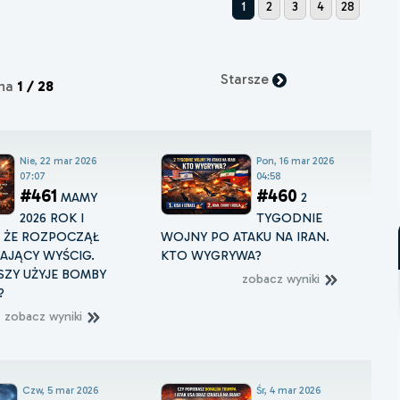
1
2
3
4
28
Starsze
ona
1 / 28
Nie, 22 mar 2026
Pon, 16 mar 2026
07:07
04:58
#461
#460
MAMY
2
2026 ROK I
TYGODNIE
, ŻE ROZPOCZĄŁ
WOJNY PO ATAKU NA IRAN.
ŻAJĄCY WYŚCIG.
KTO WYGRYWA?
ZY UŻYJE BOMBY
zobacz wyniki
?
zobacz wyniki
Czw, 5 mar 2026
Śr, 4 mar 2026