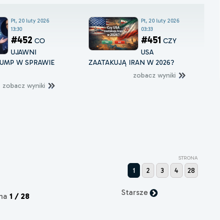
Pt, 20 luty 2026
Pt, 20 luty 2026
13:30
03:33
#452
#451
CO
CZY
UJAWNI
USA
UMP W SPRAWIE
ZAATAKUJĄ IRAN W 2026?
zobacz wyniki
zobacz wyniki
STRONA
1
2
3
4
28
Starsze
ona
1 / 28