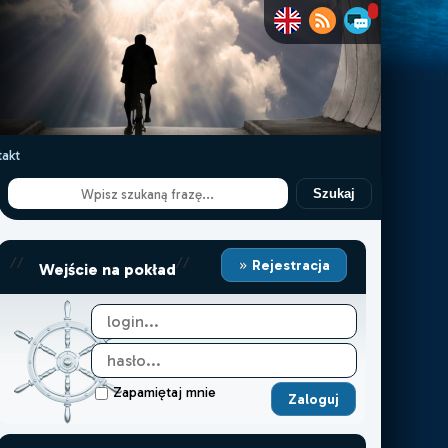
akt
Szukaj
//
//
Rejestracja
Wejście na pokład
Zapamiętaj mnie