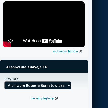
archiwum filmów
Archiwalne audycje FN
Playlista:
rozwiń playlistę