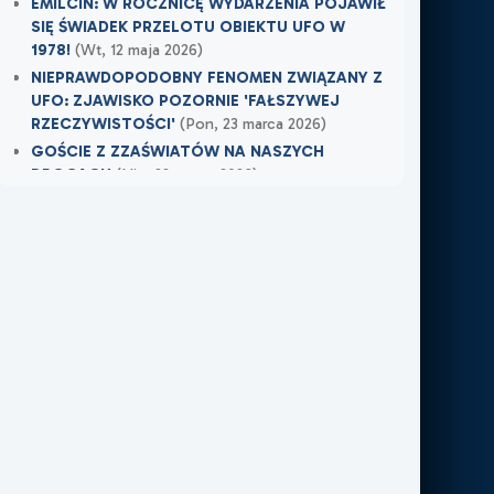
EMILCIN: W ROCZNICĘ WYDARZENIA POJAWIŁ
SIĘ ŚWIADEK PRZELOTU OBIEKTU UFO W
1978!
(Wt, 12 maja 2026)
NIEPRAWDOPODOBNY FENOMEN ZWIĄZANY Z
UFO: ZJAWISKO POZORNIE 'FAŁSZYWEJ
RZECZYWISTOŚCI'
(Pon, 23 marca 2026)
GOŚCIE Z ZZAŚWIATÓW NA NASZYCH
DROGACH
(Nie, 22 marca 2026)
Najnowsze w XXI Piętro:
OSTRZEŻENIE PRZYSZŁO W OSTATNIEJ
CHWILI
(
Dziś
)
TAMTEGO LATA COŚ ZAWISŁO NAD POLEM
(Nie, 31 maja 2026)
PO ŚMIERCI WRÓCIŁ DO MIEJSCA, W KTÓRYM
PRACOWAŁ
(Nie, 31 maja 2026)
Najnowsze w FN24:
Tajemnicza kula nad Kolumbią. Sieć obiegło