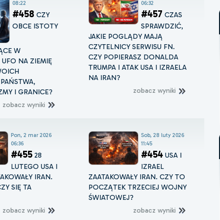
08:22
06:32
#458
#457
CZY
CZAS
OBCE ISTOTY
SPRAWDZIĆ,
JAKIE POGLĄDY MAJĄ
CZYTELNICY SERWISU FN.
ĄCE W
CZY POPIERASZ DONALDA
UFO NA ZIEMIĘ
TRUMPA I ATAK USA I IZRAELA
WOICH
NA IRAN?
 PAŃSTWA,
zobacz wyniki
MY I GRANICE?
zobacz wyniki
Pon, 2 mar 2026
Sob, 28 luty 2026
06:36
11:45
#455
#454
28
USA I
LUTEGO USA I
IZRAEL
TAKOWAŁY IRAN.
ZAATAKOWAŁY IRAN. CZY TO
ZY SIĘ TA
POCZĄTEK TRZECIEJ WOJNY
ŚWIATOWEJ?
zobacz wyniki
zobacz wyniki