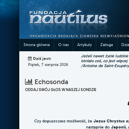
Strona główna
O nas
Artykuły
Załoga
Dzi
Jeżeli nawet życie ludzkie
Dziś jest:
istniało coś, co jest więcej
Piątek, 7 sierpnia 2026
/Antoine de Saint-Exupéry
Echosonda
ODDAJ SWÓJ GŁOS W NASZEJ SONDZIE
Czy dopuszczasz możliwość, że
Jezus Chrystus op
następnie do
Japonii
,