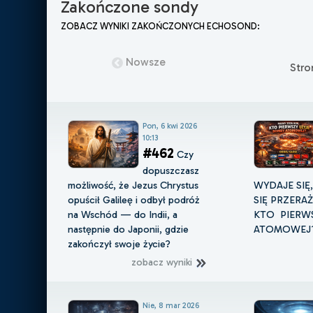
Zakończone sondy
ZOBACZ WYNIKI ZAKOŃCZONYCH ECHOSOND:
Nowsze
Str
Pon, 6 kwi 2026
10:13
#462
Czy
dopuszczasz
możliwość, że Jezus Chrystus
WYDAJE SIĘ
opuścił Galileę i odbył podróż
SIĘ PRZERA
na Wschód — do Indii, a
KTO PIERWS
następnie do Japonii, gdzie
ATOMOWEJ
zakończył swoje życie?
zobacz wyniki
Nie, 8 mar 2026