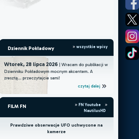
wszystkie wpisy
Dziennik Pokładowy
Wtorek, 28 lipca 2026
| Wracam do publikacji w
Dzienniku Pokładowym mocnym akcentem. A
zresztą... przeczytajcie sami!
czytaj dalej
FN Youtube
FILM FN
NautilusHD
Prawdziwe obserwacje UFO uchwycone na
kamerze