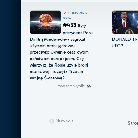
Śr, 25 luty 2026
05:34
#453
Były
prezydent Rosji
Dmitrij Miedwiediew zagroził
DONALD TR
użyciem broni jądrowej
UFO?
przeciwko Ukrainie oraz dwóm
państwom europejskim. Czy
wierzysz, że Rosja użyje broni
atomowej i rozpęta Trzecią
Wojnę Światową?
zobacz wyniki
Nowsze
Str