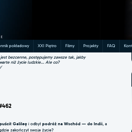
ennik pokładowy
XXI Piętro
Filmy
Projekty
FAQ
Kont
 jest bezcenne, postępujemy zawsze tak, jakby
 warte niż życie ludzkie... Ale co?
/
#462
uścił Galileę
i odbył
podróż na Wschód — do Indii
, a
 gdzie zakończył swoje życie?