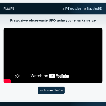
FILM FN
FN Youtube
NautilusHD
Prawdziwe obserwacje UFO uchwycone na kamerze
archiwum filmów