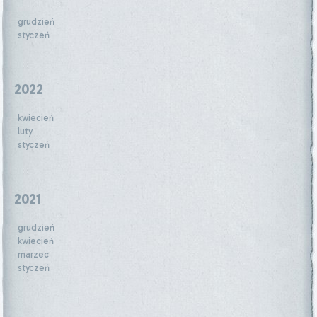
grudzień
styczeń
2022
kwiecień
luty
styczeń
2021
grudzień
kwiecień
marzec
styczeń