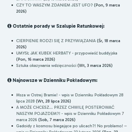
CZY TO WASZYM ZDANIEM JEST UFO?
(Pon, 9 marca
2026)
Ostatnie porady w Szalupie Ratunkowej:
CIERPIENIE RODZI SIĘ Z PRZYWIĄZANIA
(Śr, 18 marca
2026)
UMYSŁ JAK KUBEK HERBATY - przypowieść buddyjska
(Pon, 16 marca 2026)
Sztuka okazywania wdzięczności
(Wt, 3 marca 2026)
Najnowsze w Dzienniku Pokładowym:
Msza w Ostrej Bramie! - wpis w Dzienniku Pokładowym 28
lipca 2028
(Wt, 28 lipca 2026)
A MOŻE CHCESZ... PRZEZ CHWILĘ POSTEROWAĆ
NASZYM POJAZDEM?! - wpis w Dzienniku Pokładowym 7
marca 2026
(Sob, 7 marca 2026)
Gadoidy z kosmosu biegające po ulicach?! No problemo! –
wpis w Dzienniku Pokładowym 22 lutego 2026
(Pon, 23