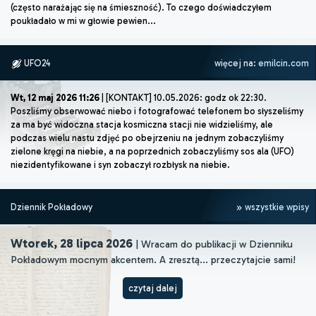
(często narażając się na śmieszność). To czego doświadczyłem
poukładało w mi w głowie pewien...
UFO24
więcej na:
emilcin.com
Wt, 12 maj 2026 11:26
| [KONTAKT] 10.05.2026: godz ok 22:30.
Poszliśmy obserwować niebo i fotografować telefonem bo słyszeliśmy
za ma być widoczna stacja kosmiczna stacji nie widzieliśmy, ale
podczas wielu nastu zdjęć po obejrzeniu na jednym zobaczyliśmy
zielone kręgi na niebie, a na poprzednich zobaczyliśmy sos ala (UFO)
niezidentyfikowane i syn zobaczył rozbłysk na niebie.
Dziennik Pokładowy
wszystkie wpisy
Wtorek, 28 lipca 2026
| Wracam do publikacji w Dzienniku
Pokładowym mocnym akcentem. A zresztą... przeczytajcie sami!
czytaj dalej