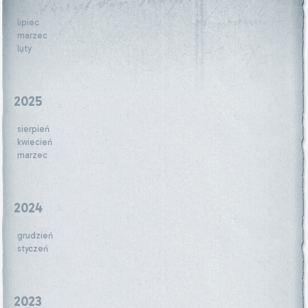
lipiec
marzec
luty
2025
sierpień
kwiecień
marzec
2024
grudzień
styczeń
2023