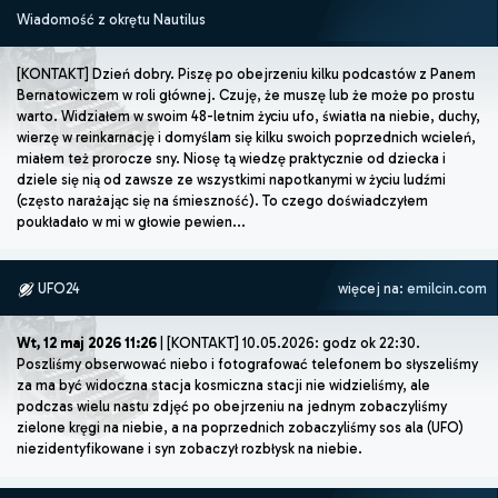
Wiadomość z okrętu Nautilus
[KONTAKT] Dzień dobry. Piszę po obejrzeniu kilku podcastów z Panem
Bernatowiczem w roli głównej. Czuję, że muszę lub że może po prostu
warto. Widziałem w swoim 48-letnim życiu ufo, światła na niebie, duchy,
wierzę w reinkarnację i domyślam się kilku swoich poprzednich wcieleń,
miałem też prorocze sny. Niosę tą wiedzę praktycznie od dziecka i
dziele się nią od zawsze ze wszystkimi napotkanymi w życiu ludźmi
(często narażając się na śmieszność). To czego doświadczyłem
poukładało w mi w głowie pewien...
UFO24
więcej na:
emilcin.com
Wt, 12 maj 2026 11:26
| [KONTAKT] 10.05.2026: godz ok 22:30.
Poszliśmy obserwować niebo i fotografować telefonem bo słyszeliśmy
za ma być widoczna stacja kosmiczna stacji nie widzieliśmy, ale
podczas wielu nastu zdjęć po obejrzeniu na jednym zobaczyliśmy
zielone kręgi na niebie, a na poprzednich zobaczyliśmy sos ala (UFO)
niezidentyfikowane i syn zobaczył rozbłysk na niebie.