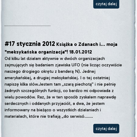
czytaj dalej
#17 stycznia 2012
Książka o Zdanach i... moja
"meksykańska organizacja"! 18.01.2012
Od kilku lat działam aktywnie w dwóch organizacjach
zajmujących się badaniem zjawiska UFO (nie licząc oczywiście
naszego drogiego okrętu z banderą N). Jednej
amerykańskiej, a drugiej meksykańskiej. I o tej ostatniej
napiszę kilka słów.Jestem tam „szarą piechotą” i nie pełnię
żadnych szczególnych funkcji, co bardzo mi odpowiada z
wielu powodów. Raz, że w ten sposób zyskałem naprawdę
serdecznych i oddanych przyjaciół, a dwa, że jestem
informowany na bieżąco o wszystkich działaniach i
materiałach, które nie trafiają „do serwisó.......
czytaj dalej