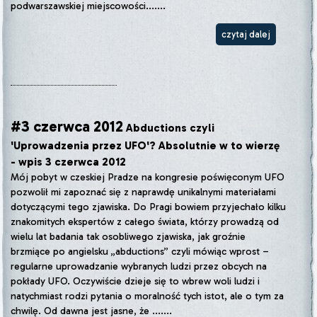
podwarszawskiej miejscowości.......
czytaj dalej
#3 czerwca 2012
Abductions czyli
'Uprowadzenia przez UFO'? Absolutnie w to wierzę
- wpis 3 czerwca 2012
Mój pobyt w czeskiej Pradze na kongresie poświęconym UFO
pozwolił mi zapoznać się z naprawdę unikalnymi materiałami
dotyczącymi tego zjawiska. Do Pragi bowiem przyjechało kilku
znakomitych ekspertów z całego świata, którzy prowadzą od
wielu lat badania tak osobliwego zjawiska, jak groźnie
brzmiące po angielsku „abductions” czyli mówiąc wprost –
regularne uprowadzanie wybranych ludzi przez obcych na
pokłady UFO. Oczywiście dzieje się to wbrew woli ludzi i
natychmiast rodzi pytania o moralność tych istot, ale o tym za
chwilę. Od dawna jest jasne, że .......