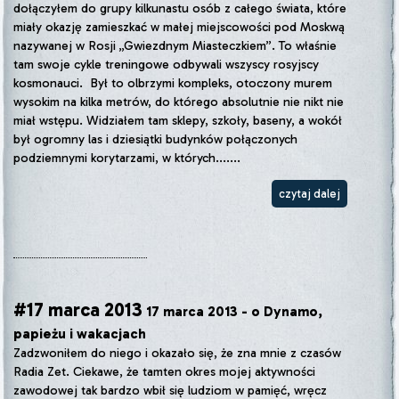
dołączyłem do grupy kilkunastu osób z całego świata, które
miały okazję zamieszkać w małej miejscowości pod Moskwą
nazywanej w Rosji „Gwiezdnym Miasteczkiem”. To właśnie
tam swoje cykle treningowe odbywali wszyscy rosyjscy
kosmonauci. Był to olbrzymi kompleks, otoczony murem
wysokim na kilka metrów, do którego absolutnie nie nikt nie
miał wstępu. Widziałem tam sklepy, szkoły, baseny, a wokół
był ogromny las i dziesiątki budynków połączonych
podziemnymi korytarzami, w których.......
czytaj dalej
#17 marca 2013
17 marca 2013 - o Dynamo,
papieżu i wakacjach
Zadzwoniłem do niego i okazało się, że zna mnie z czasów
Radia Zet. Ciekawe, że tamten okres mojej aktywności
zawodowej tak bardzo wbił się ludziom w pamięć, wręcz