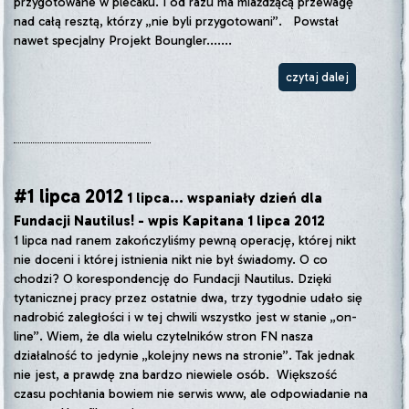
przygotowane w plecaku. I od razu ma miażdżącą przewagę
nad całą resztą, którzy „nie byli przygotowani”. Powstał
nawet specjalny Projekt Boungler.......
czytaj dalej
#1 lipca 2012
1 lipca... wspaniały dzień dla
Fundacji Nautilus! - wpis Kapitana 1 lipca 2012
1 lipca nad ranem zakończyliśmy pewną operację, której nikt
nie doceni i której istnienia nikt nie był świadomy. O co
chodzi? O korespondencję do Fundacji Nautilus. Dzięki
tytanicznej pracy przez ostatnie dwa, trzy tygodnie udało się
nadrobić zaległości i w tej chwili wszystko jest w stanie „on-
line”. Wiem, że dla wielu czytelników stron FN nasza
działalność to jedynie „kolejny news na stronie”. Tak jednak
nie jest, a prawdę zna bardzo niewiele osób. Większość
czasu pochłania bowiem nie serwis www, ale odpowiadanie na