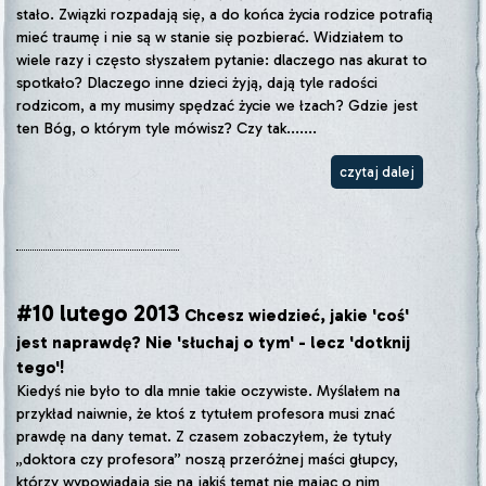
stało. Związki rozpadają się, a do końca życia rodzice potrafią
mieć traumę i nie są w stanie się pozbierać. Widziałem to
wiele razy i często słyszałem pytanie: dlaczego nas akurat to
spotkało? Dlaczego inne dzieci żyją, dają tyle radości
rodzicom, a my musimy spędzać życie we łzach? Gdzie jest
ten Bóg, o którym tyle mówisz? Czy tak.......
czytaj dalej
#10 lutego 2013
Chcesz wiedzieć, jakie 'coś'
jest naprawdę? Nie 'słuchaj o tym' - lecz 'dotknij
tego'!
Kiedyś nie było to dla mnie takie oczywiste. Myślałem na
przykład naiwnie, że ktoś z tytułem profesora musi znać
prawdę na dany temat. Z czasem zobaczyłem, że tytuły
„doktora czy profesora” noszą przeróżnej maści głupcy,
którzy wypowiadają się na jakiś temat nie mając o nim