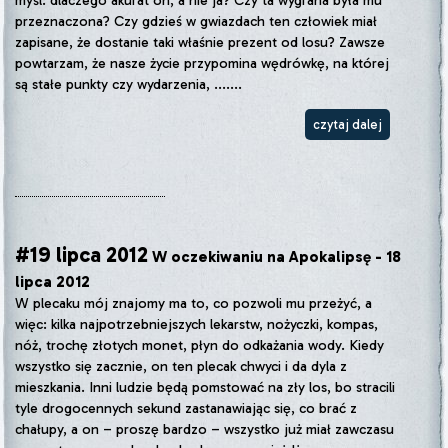
myśl: dlaczego akurat on, a nie ja? Czy ta wygrana była mu
przeznaczona? Czy gdzieś w gwiazdach ten człowiek miał
zapisane, że dostanie taki właśnie prezent od losu? Zawsze
powtarzam, że nasze życie przypomina wędrówkę, na której
są stałe punkty czy wydarzenia, .......
czytaj dalej
#19 lipca 2012
W oczekiwaniu na Apokalipsę - 18
lipca 2012
W plecaku mój znajomy ma to, co pozwoli mu przeżyć, a
więc: kilka najpotrzebniejszych lekarstw, nożyczki, kompas,
nóż, trochę złotych monet, płyn do odkażania wody. Kiedy
wszystko się zacznie, on ten plecak chwyci i da dyla z
mieszkania. Inni ludzie będą pomstować na zły los, bo stracili
tyle drogocennych sekund zastanawiając się, co brać z
chałupy, a on – proszę bardzo – wszystko już miał zawczasu