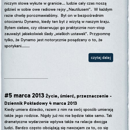
niczym słowa wykute w granicie… ludzie cały czas noszą
gdzieś w sobie owe radiowe rejsy „Nautilusem”. W każdym
razie chwilę porozmawialiśmy. Był on w bezpośrednim
otoczeniu Dynamo, kiedy ten był z wizytą w naszym kraju.
Byłem ciekaw, czy obserwując go praktycznie non-stop
zauważył jakiekolwiek ślady „wielkich ustawek”. Przypomnę
tylko, że Dynamo jest notorycznie posądzany o to, że
spotykani.......
czytaj dalej
#5 marca 2013
Życie, śmierć, przeznaczenie -
Dziennik Pokładowy 4 marca 2013
Kiedy umiera dziecko, razem z nim na swój sposób umierają
także jego rodzice. Nigdy już nic nie będzie takie samo. Tak
dramatyczne wydarzenie wpływa także na relacje dwojga
ludzi. Bardzo często obciążają się nawzajem za to, co się