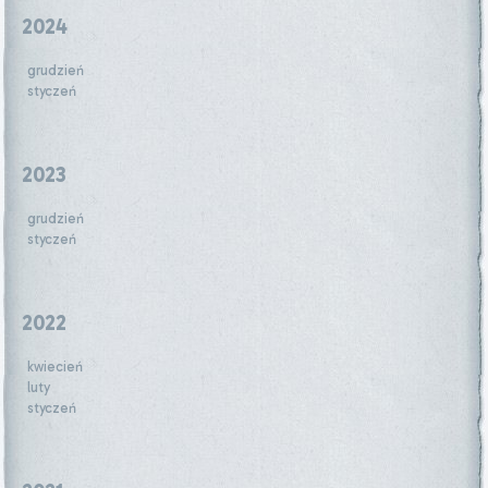
2024
grudzień
styczeń
2023
grudzień
styczeń
2022
kwiecień
luty
styczeń