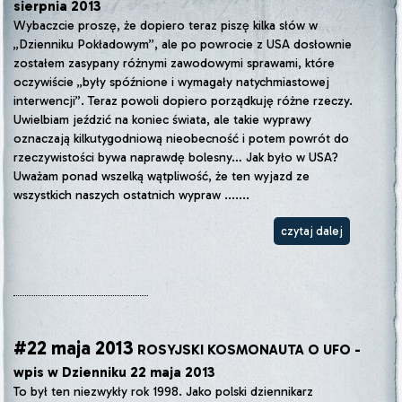
sierpnia 2013
Wybaczcie proszę, że dopiero teraz piszę kilka słów w
„Dzienniku Pokładowym”, ale po powrocie z USA dosłownie
zostałem zasypany różnymi zawodowymi sprawami, które
oczywiście „były spóźnione i wymagały natychmiastowej
interwencji”. Teraz powoli dopiero porządkuję różne rzeczy.
Uwielbiam jeździć na koniec świata, ale takie wyprawy
oznaczają kilkutygodniową nieobecność i potem powrót do
rzeczywistości bywa naprawdę bolesny… Jak było w USA?
Uważam ponad wszelką wątpliwość, że ten wyjazd ze
wszystkich naszych ostatnich wypraw .......
czytaj dalej
#22 maja 2013
ROSYJSKI KOSMONAUTA O UFO -
wpis w Dzienniku 22 maja 2013
To był ten niezwykły rok 1998. Jako polski dziennikarz