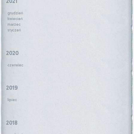
2021
grudzień
kwiecień
marzec
styczeń
2020
czerwiec
2019
lipiec
2018