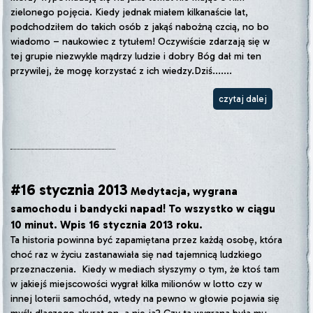
zielonego pojęcia. Kiedy jednak miałem kilkanaście lat,
podchodziłem do takich osób z jakąś nabożną czcią, no bo
wiadomo – naukowiec z tytułem! Oczywiście zdarzają się w
tej grupie niezwykle mądrzy ludzie i dobry Bóg dał mi ten
przywilej, że mogę korzystać z ich wiedzy.Dziś.......
czytaj dalej
#16 stycznia 2013
Medytacja, wygrana
samochodu i bandycki napad! To wszystko w ciągu
10 minut. Wpis 16 stycznia 2013 roku.
Ta historia powinna być zapamiętana przez każdą osobę, która
choć raz w życiu zastanawiała się nad tajemnicą ludzkiego
przeznaczenia. Kiedy w mediach słyszymy o tym, że ktoś tam
w jakiejś miejscowości wygrał kilka milionów w lotto czy w
innej loterii samochód, wtedy na pewno w głowie pojawia się