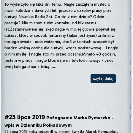
To wydarzyło się kilka dni temu. Nagle zacząłem myśleć o
moim koledze z dawnych lat, jeszcze z czasów pracy przy
audycji Nautilus Radia Zet. Co się z nim dzieje? Gdzie
pracuje? Nie miałem z nim kontaktu od kilkunastu
lat.Zastanawiałem się, skąd nagle w mojej głowie pojawił się
Łukasz, który w sposób naturalny (takie jest życie) zniknął z
mojego świata i pola widzenia, choć w tamtych czasach był
bardzo ważną osobą dla audycji, wręcz podstawową… i nagle
o nim myślę. I nagle stoi mi przed oczami.Minęło 48 godzin,
jestem w pracy i nagle ktoś daje mi telefon mówiąc:- Jakiś
twój kolega chce z tobą.......
czytaj dalej
#23 lipca 2019
Pożegnanie Marka Rymuszko -
wpis w Dzienniku Pokładowym
22 lipca 2019 roku odszedł w stronę światła Marek Rymuszko.