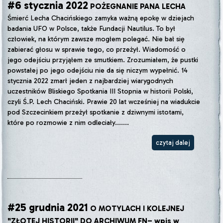
#6 stycznia 2022
POŻEGNANIE PANA LECHA
Śmierć Lecha Chacińskiego zamyka ważną epokę w dziejach
badania UFO w Polsce, także Fundacji Nautilus. To był
człowiek, na którym zawsze mogłem polegać. Nie bał się
zabierać głosu w sprawie tego, co przeżył. Wiadomość o
jego odejściu przyjąłem ze smutkiem. Zrozumiałem, że pustki
powstałej po jego odejściu nie da się niczym wypełnić. 14
stycznia 2022 zmarł jeden z najbardziej wiarygodnych
uczestników Bliskiego Spotkania III Stopnia w historii Polski,
czyli Ś.P. Lech Chaciński. Prawie 20 lat wcześniej na wiadukcie
pod Szczecinkiem przeżył spotkanie z dziwnymi istotami,
które po rozmowie z nim odleciały.......
czytaj dalej
#25 grudnia 2021
O MOTYLACH I KOLEJNEJ
"ZŁOTEJ HISTORII" DO ARCHIWUM FN– wpis w