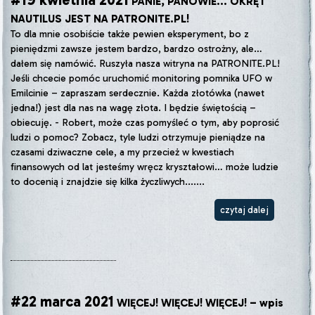
PANIE, PANOWIE... OKRĘT
NAUTILUS JEST NA PATRONITE.PL!
To dla mnie osobiście także pewien eksperyment, bo z
pieniędzmi zawsze jestem bardzo, bardzo ostrożny, ale…
dałem się namówić. Ruszyła nasza witryna na PATRONITE.PL!
Jeśli chcecie pomóc uruchomić monitoring pomnika UFO w
Emilcinie – zapraszam serdecznie. Każda złotówka (nawet
jedna!) jest dla nas na wagę złota. I będzie świętością –
obiecuję. - Robert, może czas pomyśleć o tym, aby poprosić
ludzi o pomoc? Zobacz, tyle ludzi otrzymuje pieniądze na
czasami dziwaczne cele, a my przecież w kwestiach
finansowych od lat jesteśmy wręcz kryształowi… może ludzie
to docenią i znajdzie się kilka życzliwych.......
czytaj dalej
#22 marca 2021
WIĘCEJ! WIĘCEJ! WIĘCEJ! – wpis