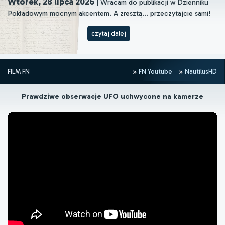
Wtorek, 28 lipca 2026
| Wracam do publikacji w Dzienniku
Pokładowym mocnym akcentem. A zresztą... przeczytajcie sami!
czytaj dalej
FILM FN
FN Youtube
NautilusHD
Prawdziwe obserwacje UFO uchwycone na kamerze