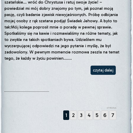
szatańskie… wróć do Chrystusa i ratuj swoje życie! –
powiedział mi mój dobry znajomy po tym, jak poznał moją
pasję, czyli badanie zjawisk niewyjaśnionych. Próbę odbijania
mojej osoby z rąk szatana podjął Świadek Jehowy. A było to
tak:Mój kolega poprosił mnie o poradę w pewnej sprawie.
Spotkaliśmy się na kawie i rozmawialiśmy na różne tematy, jak
to zwykle na takich spotkaniach bywa. Udzieliłem mu
wyczerpującej odpowiedzi na jego pytanie i myślę, że był
zadowolony. W pewnym momencie rozmowa zeszła na temat
tego, że każdy w życiu powinien.......
czytaj dalej
STRONA
1
2
3
4
5
6
7