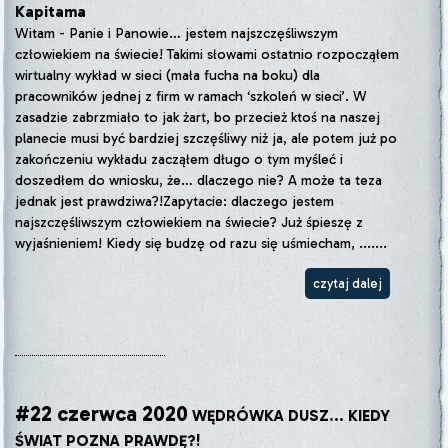
Kapitama
Witam - Panie i Panowie… jestem najszczęśliwszym
człowiekiem na świecie! Takimi słowami ostatnio rozpocząłem
wirtualny wykład w sieci (mała fucha na boku) dla
pracowników jednej z firm w ramach ‘szkoleń w sieci’. W
zasadzie zabrzmiało to jak żart, bo przecież ktoś na naszej
planecie musi być bardziej szczęśliwy niż ja, ale potem już po
zakończeniu wykładu zacząłem długo o tym myśleć i
doszedłem do wniosku, że… dlaczego nie? A może ta teza
jednak jest prawdziwa?!Zapytacie: dlaczego jestem
najszczęśliwszym człowiekiem na świecie? Już śpieszę z
wyjaśnieniem! Kiedy się budzę od razu się uśmiecham, .......
czytaj dalej
#22 czerwca 2020
WĘDRÓWKA DUSZ... KIEDY
ŚWIAT POZNA PRAWDĘ?!