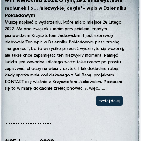
O tym, że Ziemia wystawia
rachunek i o... 'niezwykłej cegle' - wpis w Dzienniku
Pokładowym
Muszę napisać o wydarzeniu, które miało miejsce 24 lutego
2022. Ma ono związek z moim przyjacielem, znanym
jasnowidzem Krzysztofem Jackowskim. I jest naprawdę
niebywałe!Ten wpis w Dzienniku Pokładowym piszę trochę
„na gorąco”, bo to wszystko przecież wydarzyło się wczoraj,
ale także chcę zapamiętać ten niezwykły moment. Pamięć
ludzka jest zawodna i dlatego warto takie rzeczy po prostu
zapisywać, choćby na własny użytek. I tak dokładnie robię,
kiedy spotka mnie coś ciekawego z Sai Babą, projektem
KONTAKT czy właśnie z Krzysztofem Jackowskim. Postaram
się to w miarę dokładnie zrelacjonować. A więc.......
czytaj dalej