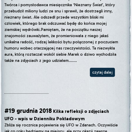
Twórca i pomysłodawca miesięcznika ‘Nieznany Świat’, który
przebudził miliony ludzi ze snu i sprawił, że dostrzegli inny,
nieznany świat. Ale odszedł przede wszystkim bliski mi
człowiek, którego brak odczuwać będę do końca mojej
ziemskiej wędrówki.Pamiętam, że na początku naszej
znajomości zauważyłem, że promieniowała z niego jakaś
unikalna radość, rodzaj lekkości bytu połączonej z poczuciem
humoru wobec otaczającej nas rzeczywistości. Ta niezwykła
aura, którą roztaczał wokół siebie Marek o dziwo wychodziła
także na zdjęciach z jego udziałem.......
czytaj dalej
#19 grudnia 2018
Kilka refleksji o zdjęciach
UFO - wpis w Dzienniku Pokładowym
Zbliża się rocznica pojawienia się UFO w Zdanach. Oczywiście
jak co roku będziemy na miejscu, ale przy okazji zawsze