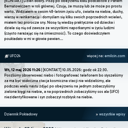
[KONTAKT] Dzień dobry. Piszę po obejrzeniu kilku podcastów z Panem
Bernatowiczem w roli głównej. Czuję, że muszę lub że może po prostu
warto. Widziałem w swoim 48-letnim życiu ufo, światła na niebie, duchy,
wierzę w reinkarnację i domyślam się kilku swoich poprzednich wcieleń,
miałem też prorocze sny. Niosę tą wiedzę praktycznie od dziecka i
dziele się nią od zawsze ze wszystkimi napotkanymi w życiu ludźmi
(często narażając się na śmieszność). To czego doświadczyłem
poukładało w mi w głowie pewien...
UFO24
więcej na:
emilcin.com
Wt, 12 maj 2026 11:26
| [KONTAKT] 10.05.2026: godz ok 22:30.
Poszliśmy obserwować niebo i fotografować telefonem bo słyszeliśmy
za ma być widoczna stacja kosmiczna stacji nie widzieliśmy, ale
podczas wielu nastu zdjęć po obejrzeniu na jednym zobaczyliśmy
zielone kręgi na niebie, a na poprzednich zobaczyliśmy sos ala (UFO)
niezidentyfikowane i syn zobaczył rozbłysk na niebie.
Dziennik Pokładowy
wszystkie wpisy