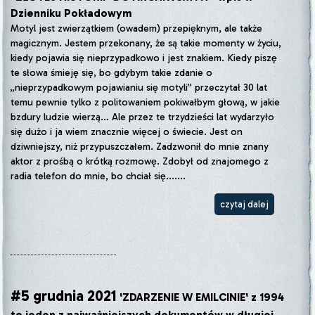
Dzienniku Pokładowym
Motyl jest zwierzątkiem (owadem) przepięknym, ale także
magicznym. Jestem przekonany, że są takie momenty w życiu,
kiedy pojawia się nieprzypadkowo i jest znakiem. Kiedy piszę
te słowa śmieję się, bo gdybym takie zdanie o
„nieprzypadkowym pojawianiu się motyli” przeczytał 30 lat
temu pewnie tylko z politowaniem pokiwałbym głową, w jakie
bzdury ludzie wierzą… Ale przez te trzydzieści lat wydarzyło
się dużo i ja wiem znacznie więcej o świecie. Jest on
dziwniejszy, niż przypuszczałem. Zadzwonił do mnie znany
aktor z prośbą o krótką rozmowę. Zdobył od znajomego z
radia telefon do mnie, bo chciał się.......
czytaj dalej
#5 grudnia 2021
'ZDARZENIE W EMILCINIE' z 1994
to jeden z najważniejszych dokumentów w długiej