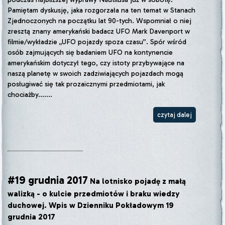
Pamiętam dyskusję, jaka rozgorzała na ten temat w Stanach
Zjednoczonych na początku lat 90-tych. Wspomniał o niej
zresztą znany amerykański badacz UFO Mark Davenport w
filmie/wykładzie „UFO pojazdy spoza czasu”. Spór wśród
osób zajmujących się badaniem UFO na kontynencie
amerykańskim dotyczył tego, czy istoty przybywające na
naszą planetę w swoich zadziwiających pojazdach mogą
posługiwać się tak prozaicznymi przedmiotami, jak
chociażby.......
czytaj dalej
#19 grudnia 2017
Na lotnisko pojadę z małą
walizką - o kulcie przedmiotów i braku wiedzy
duchowej. Wpis w Dzienniku Pokładowym 19
grudnia 2017