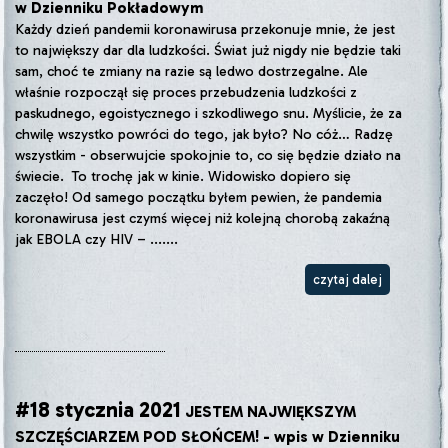
w Dzienniku Pokładowym
Każdy dzień pandemii koronawirusa przekonuje mnie, że jest
to największy dar dla ludzkości. Świat już nigdy nie będzie taki
sam, choć te zmiany na razie są ledwo dostrzegalne. Ale
właśnie rozpoczął się proces przebudzenia ludzkości z
paskudnego, egoistycznego i szkodliwego snu. Myślicie, że za
chwilę wszystko powróci do tego, jak było? No cóż… Radzę
wszystkim - obserwujcie spokojnie to, co się będzie działo na
świecie. To trochę jak w kinie. Widowisko dopiero się
zaczęło! Od samego początku byłem pewien, że pandemia
koronawirusa jest czymś więcej niż kolejną chorobą zakaźną
jak EBOLA czy HIV – .......
czytaj dalej
#18 stycznia 2021
JESTEM NAJWIĘKSZYM
SZCZĘŚCIARZEM POD SŁOŃCEM! - wpis w Dzienniku