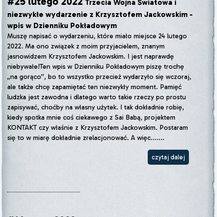
#25 lutego 2022
Trzecia Wojna Światowa i
niezwykłe wydarzenie z Krzysztofem Jackowskim -
wpis w Dzienniku Pokładowym
Muszę napisać o wydarzeniu, które miało miejsce 24 lutego
2022. Ma ono związek z moim przyjacielem, znanym
jasnowidzem Krzysztofem Jackowskim. I jest naprawdę
niebywałe!Ten wpis w Dzienniku Pokładowym piszę trochę
„na gorąco”, bo to wszystko przecież wydarzyło się wczoraj,
ale także chcę zapamiętać ten niezwykły moment. Pamięć
ludzka jest zawodna i dlatego warto takie rzeczy po prostu
zapisywać, choćby na własny użytek. I tak dokładnie robię,
kiedy spotka mnie coś ciekawego z Sai Babą, projektem
KONTAKT czy właśnie z Krzysztofem Jackowskim. Postaram
się to w miarę dokładnie zrelacjonować. A więc.......
czytaj dalej