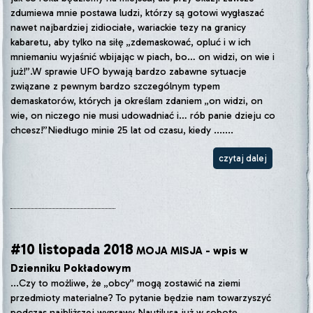
zdumiewa mnie postawa ludzi, którzy są gotowi wygłaszać
nawet najbardziej zidiociałe, wariackie tezy na granicy
kabaretu, aby tylko na siłę „zdemaskować, opluć i w ich
mniemaniu wyjaśnić wbijając w piach, bo… on widzi, on wie i
już!”.W sprawie UFO bywają bardzo zabawne sytuacje
związane z pewnym bardzo szczególnym typem
demaskatorów, których ja określam zdaniem „on widzi, on
wie, on niczego nie musi udowadniać i… rób panie dzieju co
chcesz!”Niedługo minie 25 lat od czasu, kiedy .......
czytaj dalej
#10 listopada 2018
MOJA MISJA - wpis w
Dzienniku Pokładowym
...Czy to możliwe, że „obcy” mogą zostawić na ziemi
przedmioty materialne? To pytanie będzie nam towarzyszyć
podczas najbliższej wyprawy Nautilusa już w sobotę.