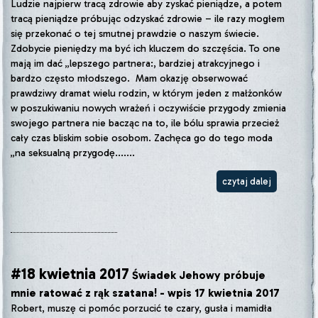
Ludzie najpierw tracą zdrowie aby zyskać pieniądze, a potem
tracą pieniądze próbując odzyskać zdrowie – ile razy mogłem
się przekonać o tej smutnej prawdzie o naszym świecie.
Zdobycie pieniędzy ma być ich kluczem do szczęścia. To one
mają im dać „lepszego partnera:, bardziej atrakcyjnego i
bardzo często młodszego. Mam okazję obserwować
prawdziwy dramat wielu rodzin, w którym jeden z małżonków
w poszukiwaniu nowych wrażeń i oczywiście przygody zmienia
swojego partnera nie bacząc na to, ile bólu sprawia przecież
cały czas bliskim sobie osobom. Zachęca go do tego moda
„na seksualną przygodę.......
czytaj dalej
#18 kwietnia 2017
Świadek Jehowy próbuje
mnie ratować z rąk szatana! - wpis 17 kwietnia 2017
Robert, muszę ci pomóc porzucić te czary, gusła i mamidła