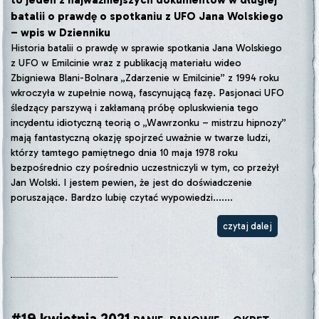
batalii o prawdę o spotkaniu z UFO Jana Wolskiego
– wpis w Dzienniku
Historia batalii o prawdę w sprawie spotkania Jana Wolskiego
z UFO w Emilcinie wraz z publikacją materiału wideo
Zbigniewa Blani-Bolnara „Zdarzenie w Emilcinie” z 1994 roku
wkroczyła w zupełnie nową, fascynującą fazę. Pasjonaci UFO
śledzący parszywą i zakłamaną próbę opluskwienia tego
incydentu idiotyczną teorią o „Wawrzonku – mistrzu hipnozy”
mają fantastyczną okazję spojrzeć uważnie w twarze ludzi,
którzy tamtego pamiętnego dnia 10 maja 1978 roku
bezpośrednio czy pośrednio uczestniczyli w tym, co przeżył
Jan Wolski. I jestem pewien, że jest do doświadczenie
poruszające. Bardzo lubię czytać wypowiedzi.......
czytaj dalej
#19 kwietnia 2021