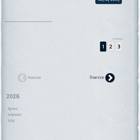
STRONA
1
2
3
Starsze
Nowsze
2026
lipiec
marzec
luty