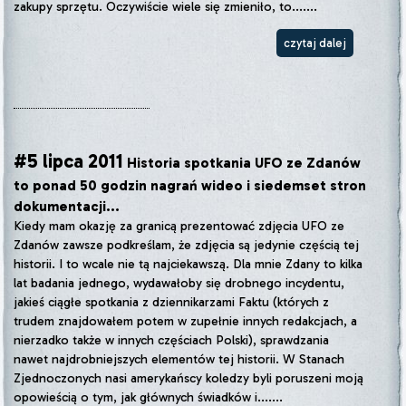
zakupy sprzętu. Oczywiście wiele się zmieniło, to.......
czytaj dalej
#5 lipca 2011
Historia spotkania UFO ze Zdanów
to ponad 50 godzin nagrań wideo i siedemset stron
dokumentacji...
Kiedy mam okazję za granicą prezentować zdjęcia UFO ze
Zdanów zawsze podkreślam, że zdjęcia są jedynie częścią tej
historii. I to wcale nie tą najciekawszą. Dla mnie Zdany to kilka
lat badania jednego, wydawałoby się drobnego incydentu,
jakieś ciągłe spotkania z dziennikarzami Faktu (których z
trudem znajdowałem potem w zupełnie innych redakcjach, a
nierzadko także w innych częściach Polski), sprawdzania
nawet najdrobniejszych elementów tej historii. W Stanach
Zjednoczonych nasi amerykańscy koledzy byli poruszeni moją
opowieścią o tym, jak głównych świadków i.......