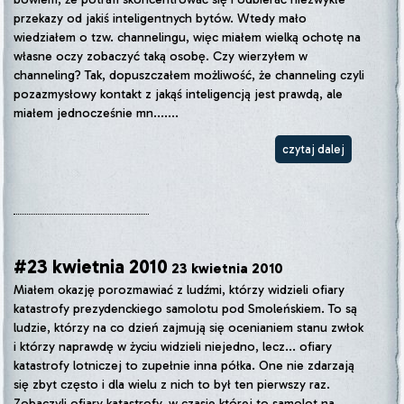
przekazy od jakiś inteligentnych bytów. Wtedy mało
wiedziałem o tzw. channelingu, więc miałem wielką ochotę na
własne oczy zobaczyć taką osobę. Czy wierzyłem w
channeling? Tak, dopuszczałem możliwość, że channeling czyli
pozazmysłowy kontakt z jakąś inteligencją jest prawdą, ale
miałem jednocześnie mn.......
czytaj dalej
#23 kwietnia 2010
23 kwietnia 2010
Miałem okazję porozmawiać z ludźmi, którzy widzieli ofiary
katastrofy prezydenckiego samolotu pod Smoleńskiem. To są
ludzie, którzy na co dzień zajmują się ocenianiem stanu zwłok
i którzy naprawdę w życiu widzieli niejedno, lecz... ofiary
katastrofy lotniczej to zupełnie inna półka. One nie zdarzają
się zbyt często i dla wielu z nich to był ten pierwszy raz.
Zobaczyli ofiary katastrofy, w czasie której to samolot na