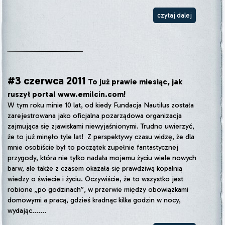
czytaj dalej
#3 czerwca 2011
To już prawie miesiąc, jak
ruszył portal www.emilcin.com!
W tym roku minie 10 lat, od kiedy Fundacja Nautilus została
zarejestrowana jako oficjalna pozarządowa organizacja
zajmująca się zjawiskami niewyjaśnionymi. Trudno uwierzyć,
że to już minęło tyle lat! Z perspektywy czasu widzę, że dla
mnie osobiście był to początek zupełnie fantastycznej
przygody, która nie tylko nadała mojemu życiu wiele nowych
barw, ale także z czasem okazała się prawdziwą kopalnią
wiedzy o świecie i życiu. Oczywiście, że to wszystko jest
robione „po godzinach”, w przerwie między obowiązkami
domowymi a pracą, gdzieś kradnąc kilka godzin w nocy,
wydając.......