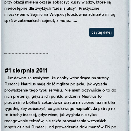
przy okazji miałem okazję zobaczyć kulisy władzy, które są
niedostępne dla zwykłych "ludzi z ulicy". Praktycznie
mieszkałem w Sejmie na Wiejskiej (dosłownie zdarzało mi się
spać w zakamarkach sejmu), a moje.......
czytaj dalej
#1 sierpnia 2011
Już dawno zauważyłem, że osoby wchodzące na strony
Fundacji Nautilus mają dość mgliste pojęcie, jak wygląda
prowadzenie tego typu serwisu. Nie mam oczywiście o to do
nich pretensji, gdyż z ich punktu widzenia Nautilus to
przeważnie krótka 5 sekundowa wizyta na stronie raz na kilka
tygodni, aby zobaczyć, co „ciekawego napisali”. Ja patrzę na
to trochę inaczej, gdyż wiem, jak wygląda nie tylko
redagowanie tekstów, ale także prowadzenie wszystkich
innych działań Fundacji, od prowadzenia dokumentów FN po