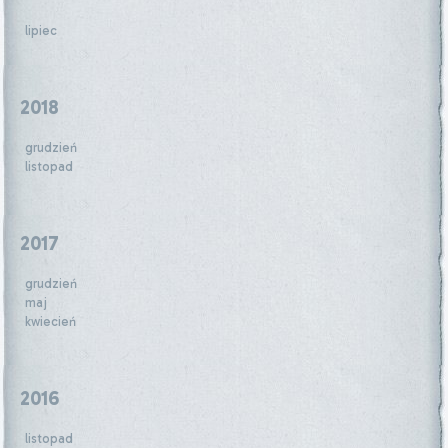
lipiec
2018
grudzień
listopad
2017
grudzień
maj
kwiecień
2016
listopad