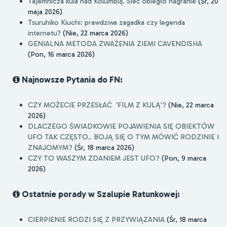
Tajemnicza kula nad Kolumbią. Sieć obiegło nagranie
(Śr, 20
maja 2026)
Tsuruhiko Kiuchi: prawdziwa zagadka czy legenda
internetu?
(Nie, 22 marca 2026)
GENIALNA METODA ZWAŻENIA ZIEMI CAVENDISHA
(Pon, 16 marca 2026)
Najnowsze Pytania do FN:
CZY MOŻECIE PRZESŁAĆ 'FILM Z KULĄ'?
(Nie, 22 marca
2026)
DLACZEGO ŚWIADKOWIE POJAWIENIA SIĘ OBIEKTÓW
UFO TAK CZĘSTO.. BOJĄ SIĘ O TYM MÓWIĆ RODZINIE I
ZNAJOMYM?
(Śr, 18 marca 2026)
CZY TO WASZYM ZDANIEM JEST UFO?
(Pon, 9 marca
2026)
Ostatnie porady w Szalupie Ratunkowej:
CIERPIENIE RODZI SIĘ Z PRZYWIĄZANIA
(Śr, 18 marca