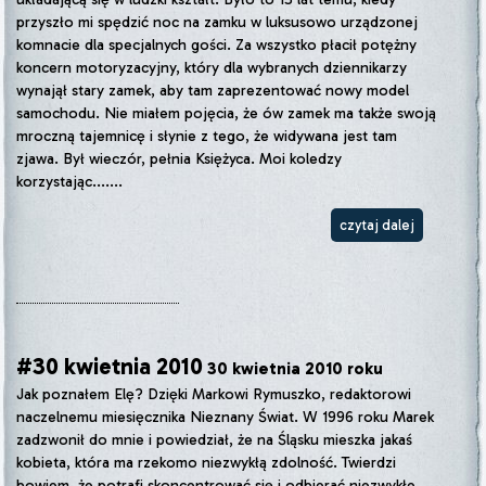
przyszło mi spędzić noc na zamku w luksusowo urządzonej
komnacie dla specjalnych gości. Za wszystko płacił potężny
koncern motoryzacyjny, który dla wybranych dziennikarzy
wynajął stary zamek, aby tam zaprezentować nowy model
samochodu. Nie miałem pojęcia, że ów zamek ma także swoją
mroczną tajemnicę i słynie z tego, że widywana jest tam
zjawa. Był wieczór, pełnia Księżyca. Moi koledzy
korzystając.......
czytaj dalej
#30 kwietnia 2010
30 kwietnia 2010 roku
Jak poznałem Elę? Dzięki Markowi Rymuszko, redaktorowi
naczelnemu miesięcznika Nieznany Świat. W 1996 roku Marek
zadzwonił do mnie i powiedział, że na Śląsku mieszka jakaś
kobieta, która ma rzekomo niezwykłą zdolność. Twierdzi
bowiem, że potrafi skoncentrować się i odbierać niezwykłe