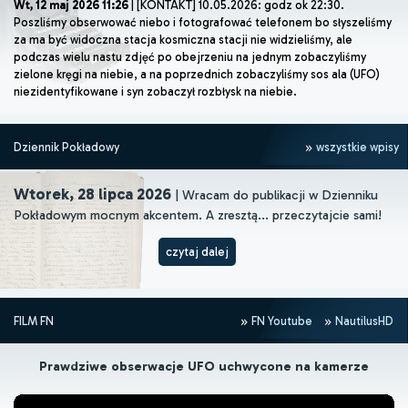
Wt, 12 maj 2026 11:26
| [KONTAKT] 10.05.2026: godz ok 22:30.
Poszliśmy obserwować niebo i fotografować telefonem bo słyszeliśmy
za ma być widoczna stacja kosmiczna stacji nie widzieliśmy, ale
podczas wielu nastu zdjęć po obejrzeniu na jednym zobaczyliśmy
zielone kręgi na niebie, a na poprzednich zobaczyliśmy sos ala (UFO)
niezidentyfikowane i syn zobaczył rozbłysk na niebie.
Dziennik Pokładowy
wszystkie wpisy
Wtorek, 28 lipca 2026
| Wracam do publikacji w Dzienniku
Pokładowym mocnym akcentem. A zresztą... przeczytajcie sami!
czytaj dalej
FILM FN
FN Youtube
NautilusHD
Prawdziwe obserwacje UFO uchwycone na kamerze