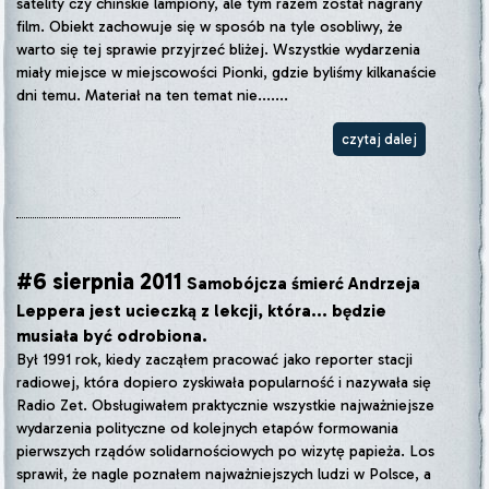
satelity czy chińskie lampiony, ale tym razem został nagrany
film. Obiekt zachowuje się w sposób na tyle osobliwy, że
warto się tej sprawie przyjrzeć bliżej. Wszystkie wydarzenia
miały miejsce w miejscowości Pionki, gdzie byliśmy kilkanaście
dni temu. Materiał na ten temat nie.......
czytaj dalej
#6 sierpnia 2011
Samobójcza śmierć Andrzeja
Leppera jest ucieczką z lekcji, która... będzie
musiała być odrobiona.
Był 1991 rok, kiedy zacząłem pracować jako reporter stacji
radiowej, która dopiero zyskiwała popularność i nazywała się
Radio Zet. Obsługiwałem praktycznie wszystkie najważniejsze
wydarzenia polityczne od kolejnych etapów formowania
pierwszych rządów solidarnościowych po wizytę papieża. Los
sprawił, że nagle poznałem najważniejszych ludzi w Polsce, a