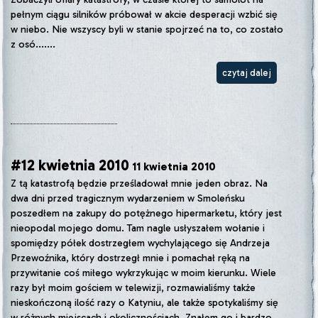
pełnym ciągu silników próbował w akcie desperacji wzbić się
w niebo. Nie wszyscy byli w stanie spojrzeć na to, co zostało
z osó.......
czytaj dalej
#12 kwietnia 2010
11 kwietnia 2010
Z tą katastrofą będzie prześladował mnie jeden obraz. Na
dwa dni przed tragicznym wydarzeniem w Smoleńsku
poszedłem na zakupy do potężnego hipermarketu, który jest
nieopodal mojego domu. Tam nagle usłyszałem wołanie i
spomiędzy półek dostrzegłem wychylającego się Andrzeja
Przewoźnika, który dostrzegł mnie i pomachał ręką na
przywitanie coś miłego wykrzykując w moim kierunku. Wiele
razy był moim gościem w telewizji, rozmawialiśmy także
nieskończoną ilość razy o Katyniu, ale także spotykaliśmy się
w różnych miejscach i okolicznościach. Znałem go i bardzo