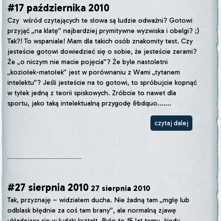
#17 października 2010
Czy wśród czytających te słowa są ludzie odważni? Gotowi
przyjąć „na klatę” najbardziej prymitywne wyzwiska i obelgi? ;)
Tak?! To wspaniale! Mam dla takich osób znakomity test. Czy
jesteście gotowi dowiedzieć się o sobie, że jesteście zerami?
Że „o niczym nie macie pojęcia”? Że byle nastoletni
„koziołek-matołek” jest w porównaniu z Wami „tytanem
intelektu”? Jeśli jesteście na to gotowi, to spróbujcie kopnąć
w tyłek jedną z teorii spiskowych. Zróbcie to nawet dla
sportu, jako taką intelektualną przygodę &bdquo.......
czytaj dalej
#27 sierpnia 2010
27 sierpnia 2010
Tak, przyznaję – widziałem ducha. Nie żadną tam „mgłę lub
odblask błędnie za coś tam brany”, ale normalną zjawę
układającą się w ludzki kształt. Było to 15 lat temu, kiedy