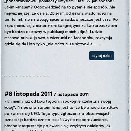
„ponadzmysłowe” pomiędzy umysłami ludzi. W jaki sposób?
Jakim kanałem? Odpowiedzieć na to pytanie nie sposób. Ale
najważniejsze, że działa. Zbieram od dawna wiadomości na
ten temat, ale na wyciągnięcie wniosków jeszcze jest czas. Po
zapoznaniu się z materiałami ściągniętymi ze świata zaczynam
być bardzo ostrożny w publikacji moich zdjęć. Ludzie
masowo publikują swoje wizerunki na facebooku, rozsyłają
gdzie się da i kto tylko „nie odrzuci ze skrzynki e.......
czytaj dalej
#8 listopada 2011
7 listopada 2011
Film mamy już od kilku tygodni i spokojnie czeka „na swoją
kolej”. Na pewno atutem filmu jest to, że było wielu świadków
pojawiania się UFO. Tego typu zgłoszenia o obserwacjach
oznaczają bardzo często jakieś zwykłe nieporozumienia,
błędne interpretacje pojawiania się zwykłych obiektów jak