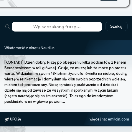
Szukaj
Wiadomość z okrętu Nautilus
[KONTAKT] Dzień dobry. Piszę po obejrzeniu kilku podcastów z Panem
Bernatowiczem w roli głównej. Czuję, że muszę lub że może po prostu
warto. Widziałem w swoim 48-letnim życiu ufo, światła na niebie, duchy,
wierzę w reinkarnację i domyślam się kilku swoich poprzednich wcieleń,
miałem też prorocze sny. Niosę tą wiedzę praktycznie od dziecka i
dziele się nią od zawsze ze wszystkimi napotkanymi w życiu ludźmi
(często narażając się na śmieszność). To czego doświadczyłem
poukładało w mi w głowie pewien...
UFO24
więcej na:
emilcin.com