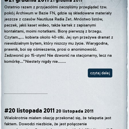
21 grudnia 2011
Ostatnio razem z przyjaciółmi zaczęliśmy przeglądać tzw.
pokój Archiwum w Bazie FN, gdzie są składowane materiały
jeszcze z czasów Nautilusa Radia Zet. Mnóstwo listów,
paczek, jakiś kaset wideo, także kartek z zapisanymi
kontaktami, moimi notatkami. Biorę pierwszą z brzegu.
Czytam.„… kobieta około 40-stki. Jej syn przeżywa dramat z
niewidzialnym bytem, który niszczy mu życie. Wiarygodna,
prawnik, boi się ośmieszenia, prosi o anonimowość.
Zadzwonić po 15-stym! Nie dzwonić na stacjonarny, lecz na
komórkę…”Niestety nigdy nie.......
czytaj dalej
#20 listopada 2011
20 listopada 2011
Wielokrotnie miałem okazję przekonać się, że telepatia jest
faktem. Dowodzi niezbicie, że jest połączenie