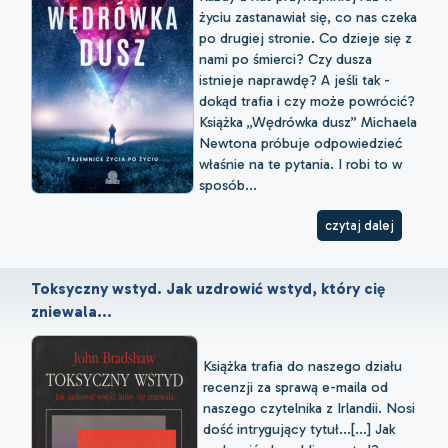
życiu zastanawiał się, co nas czeka
po drugiej stronie. Co dzieje się z
nami po śmierci? Czy dusza
istnieje naprawdę? A jeśli tak -
dokąd trafia i czy może powrócić?
Książka „Wędrówka dusz” Michaela
Newtona próbuje odpowiedzieć
właśnie na te pytania. I robi to w
sposób...
czytaj dalej
Toksyczny wstyd. Jak uzdrowić wstyd, który cię
zniewala...
Książka trafia do naszego działu
recenzji za sprawą e-maila od
naszego czytelnika z Irlandii. Nosi
dość intrygujący tytuł...[...] Jak