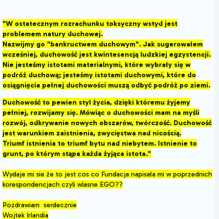
"W ostatecznym rozrachunku toksyczny wstyd jest
problemem natury duchowej.
Nazwijmy go "bankructwem duchowym". Jak sugerowałem
wcześniej, duchowość jest kwintesencją ludzkiej egzystencji.
Nie jesteśmy istotami materialnymi, które wybrały się w
podróż duchową; jesteśmy istotami duchowymi, które do
osiągnięcia pełnej duchowości muszą odbyć podróż po ziemi.
Duchowość to pewien styl życia, dzięki któremu żyjemy
pełniej, rozwijamy się. Mówiąc o duchowości mam na myśli
rozwój, odkrywanie nowych obszarów, twórczość. Duchowość
jest warunkiem zaistnienia, zwycięstwa nad nicością.
Triumf istnienia to triumf bytu nad niebytem. Istnienie to
grunt, po którym stąpa każda żyjąca istota."
Wydaje mi sie że to jest cos co Fundacja napisała mi w poprzednich
korespondencjach czyli wlasne EGO??
Pozdrawiam serdecznie
Wojtek Irlandia