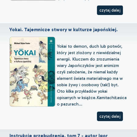
czytaj dalej
Yokai. Tajemnicze stwory w kulturze japońskiej.
Yokai to demon, duch lub potwór,
który jest złożony z niewidzialnej
energii. Kluczem do zrozumienia
wiary Japończyków jest animizm
czyli założenie, że niemal każdy
element świata materialnego ma w
sobie żywy i osobowy (tak!) byt.
Oto kilka przykładów yokai
opisanych w książce.KamitachiŁasica
o pazurach...
czytaj dalej
Instrukcje przebudzenia, tom 7 - autor Igor