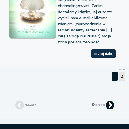
channelingowymi. Zanim
dostaliśmy książkę, jej autorzy
wysłali nam e-mail z kilkoma
zdaniami „wprowadzenia w
temat”.Witamy serdecznie [...]
całą załogę Nautilusa :) Moja
żona posiada zdolność...
czytaj dalej
STRONA
1
2
Starsze
Nowsze