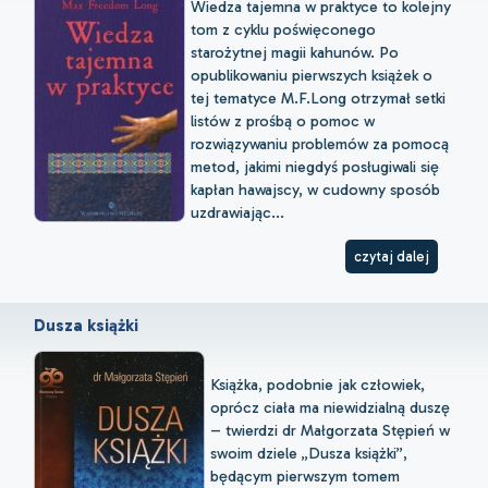
Wiedza tajemna w praktyce to kolejny
tom z cyklu poświęconego
starożytnej magii kahunów. Po
opublikowaniu pierwszych książek o
tej tematyce M.F.Long otrzymał setki
listów z prośbą o pomoc w
rozwiązywaniu problemów za pomocą
metod, jakimi niegdyś posługiwali się
kapłan hawajscy, w cudowny sposób
uzdrawiając...
czytaj dalej
Dusza książki
Książka, podobnie jak człowiek,
oprócz ciała ma niewidzialną duszę
– twierdzi dr Małgorzata Stępień w
swoim dziele „Dusza książki”,
będącym pierwszym tomem