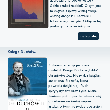
uzdrowić chorobliwy wstyd?
Gdzie szukać nadziei? O tym jest
ta książka. Opiszę w niej swoją
własną drogę ku uleczeniu
toksycznego wstydu. Odbycie tej
podróży, to najważniejsze...
czytaj dalej
Księga Duchów.
Autorem recenzji jest nasz
czytelnik:Księga Duchów.„Biblia”
dla spirytystów. Niezwykła książka,
autor oraz filozofia, która
powstała dzięki niej. Ruch
spirytystyczny oraz życie Allana
Kardeca jest wręcz tematem rzeką
( postaram się kiedyś napisać
artykuł o tym) niezwykłe postacie i