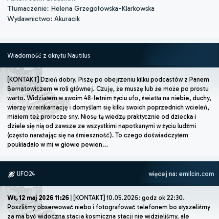
Tłumaczenie: Helena Grzegołowska-Klarkowska
Wydawnictwo: Akuracik
Wiadomość z okrętu Nautilus
[KONTAKT] Dzień dobry. Piszę po obejrzeniu kilku podcastów z Panem
Bernatowiczem w roli głównej. Czuję, że muszę lub że może po prostu
warto. Widziałem w swoim 48-letnim życiu ufo, światła na niebie, duchy,
wierzę w reinkarnację i domyślam się kilku swoich poprzednich wcieleń,
miałem też prorocze sny. Niosę tą wiedzę praktycznie od dziecka i
dziele się nią od zawsze ze wszystkimi napotkanymi w życiu ludźmi
(często narażając się na śmieszność). To czego doświadczyłem
poukładało w mi w głowie pewien...
UFO24
więcej na:
emilcin.com
Wt, 12 maj 2026 11:26
| [KONTAKT] 10.05.2026: godz ok 22:30.
Poszliśmy obserwować niebo i fotografować telefonem bo słyszeliśmy
za ma być widoczna stacja kosmiczna stacji nie widzieliśmy, ale