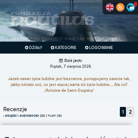
DZIAŁY
KATEGORIE
LOGOWANIE
Dziś jest:
Piątek, 7 sierpnia 2026
Jeżeli nawet życie ludzkie jest bezcenne, postępujemy zawsze tak,
jakby istniało coś, co jest więcej warte niż życie ludzkie... Ale co?
/Antoine de Saint-Exupéry/
Recenzje
1
2
• KSIĄŻKI I AUDIOBOOKI
(20) |
FILMY
(18)