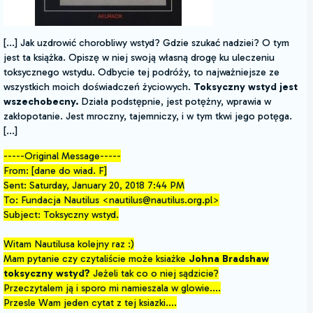
[...] Jak uzdrowić chorobliwy wstyd? Gdzie szukać nadziei? O tym
jest ta książka. Opiszę w niej swoją własną drogę ku uleczeniu
toksycznego wstydu. Odbycie tej podróży, to najważniejsze ze
wszystkich moich doświadczeń życiowych.
Toksyczny wstyd jest
wszechobecny.
Działa podstępnie, jest potężny, wprawia w
zakłopotanie. Jest mroczny, tajemniczy, i w tym tkwi jego potęga.
[...]
-----Original Message-----
From: [dane do wiad. F]
Sent: Saturday, January 20, 2018 7:44 PM
To: Fundacja Nautilus <nautilus@nautilus.org.pl>
Subject: Toksyczny wstyd.
Witam Nautilusa kolejny raz :)
Mam pytanie czy czytaliście może ksiażke
Johna Bradshaw
toksyczny wstyd?
Jeżeli tak co o niej sądzicie?
Przeczytalem ją i sporo mi namieszala w glowie....
Przesle Wam jeden cytat z tej ksiazki....