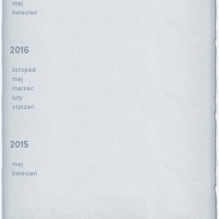
maj
kwiecień
2016
listopad
maj
marzec
luty
styczeń
2015
maj
kwiecień