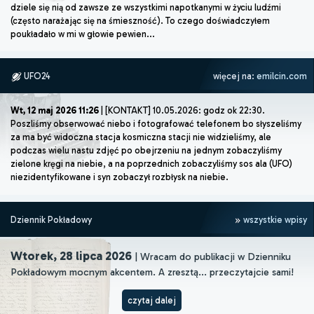
dziele się nią od zawsze ze wszystkimi napotkanymi w życiu ludźmi
(często narażając się na śmieszność). To czego doświadczyłem
poukładało w mi w głowie pewien...
UFO24
więcej na:
emilcin.com
Wt, 12 maj 2026 11:26
| [KONTAKT] 10.05.2026: godz ok 22:30.
Poszliśmy obserwować niebo i fotografować telefonem bo słyszeliśmy
za ma być widoczna stacja kosmiczna stacji nie widzieliśmy, ale
podczas wielu nastu zdjęć po obejrzeniu na jednym zobaczyliśmy
zielone kręgi na niebie, a na poprzednich zobaczyliśmy sos ala (UFO)
niezidentyfikowane i syn zobaczył rozbłysk na niebie.
Dziennik Pokładowy
wszystkie wpisy
Wtorek, 28 lipca 2026
| Wracam do publikacji w Dzienniku
Pokładowym mocnym akcentem. A zresztą... przeczytajcie sami!
czytaj dalej