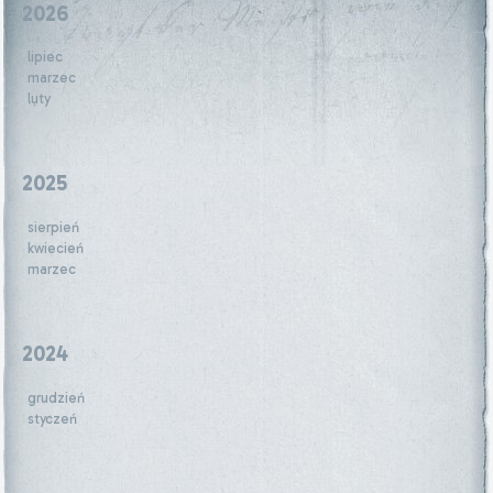
2026
lipiec
marzec
luty
2025
sierpień
kwiecień
marzec
2024
grudzień
styczeń