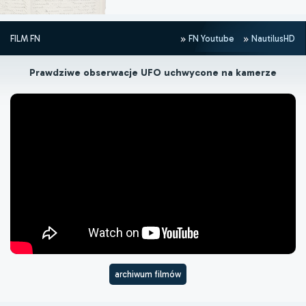
FILM FN
FN Youtube
NautilusHD
Prawdziwe obserwacje UFO uchwycone na kamerze
archiwum filmów