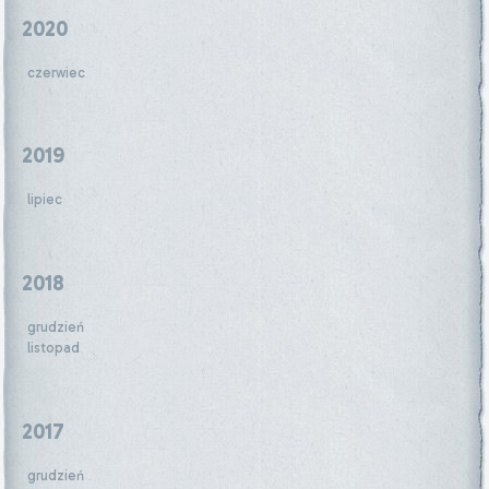
2020
czerwiec
2019
lipiec
2018
grudzień
listopad
2017
grudzień