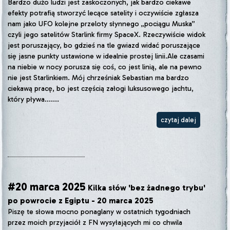
Bardzo dużo ludzi jest zaskoczonych, jak bardzo ciekawe
efekty potrafią stworzyć lecące satelity i oczywiście zgłasza
nam jako UFO kolejne przeloty słynnego „pociągu Muska”
czyli jego satelitów Starlink firmy SpaceX. Rzeczywiście widok
jest poruszający, bo gdzieś na tle gwiazd widać poruszające
się jasne punkty ustawione w idealnie prostej linii.Ale czasami
na niebie w nocy porusza się coś, co jest linią, ale na pewno
nie jest Starlinkiem. Mój chrześniak Sebastian ma bardzo
ciekawą pracę, bo jest częścią załogi luksusowego jachtu,
który pływa.......
czytaj dalej
#20 marca 2025
Kilka słów 'bez żadnego trybu'
po powrocie z Egiptu - 20 marca 2025
Piszę te słowa mocno ponaglany w ostatnich tygodniach
przez moich przyjaciół z FN wysyłających mi co chwila