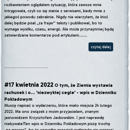
rozbawieniem oglądałem sytuację, która zawsze mnie
intrygowała, czyli co się stanie z serwisami, kiedy mnie z
jakiegoś powodu zabraknie. Nigdy nie wierzyłem, że ktoś
dalej będzie pisał „za frajer” teksty i publikował, bo to
wymaga wysiłku, czasu, energii. Ale może przynajmniej będą
zatwierdzane komentarze pod artykułami.......
czytaj dalej
#17 kwietnia 2022
O tym, że Ziemia wystawia
rachunek i o... 'niezwykłej cegle' - wpis w Dzienniku
Pokładowym
Muszę napisać o wydarzeniu, które miało miejsce 24 lutego
2022. Ma ono związek z moim przyjacielem, znanym
jasnowidzem Krzysztofem Jackowskim. I jest naprawdę
niebywałe!Ten wpis w Dzienniku Pokładowym piszę trochę
„na gorąco”, bo to wszystko przecież wydarzyło się wczoraj,