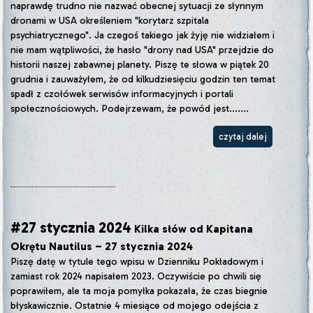
naprawdę trudno nie nazwać obecnej sytuacji ze słynnym
dronami w USA określeniem "korytarz szpitala
psychiatrycznego". Ja czegoś takiego jak żyję nie widziałem i
nie mam wątpliwości, że hasło "drony nad USA" przejdzie do
historii naszej zabawnej planety. Piszę te słowa w piątek 20
grudnia i zauważyłem, że od kilkudziesięciu godzin ten temat
spadł z czołówek serwisów informacyjnych i portali
społecznościowych. Podejrzewam, że powód jest.......
czytaj dalej
#27 stycznia 2024
Kilka słów od Kapitana
Okrętu Nautilus – 27 stycznia 2024
Piszę datę w tytule tego wpisu w Dzienniku Pokładowym i
zamiast rok 2024 napisałem 2023. Oczywiście po chwili się
poprawiłem, ale ta moja pomyłka pokazała, że czas biegnie
błyskawicznie. Ostatnie 4 miesiące od mojego odejścia z