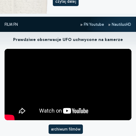
czytaj dalej
FILM FN
FN Youtube
NautilusHD
Prawdziwe obserwacje UFO uchwycone na kamerze
archiwum filmów