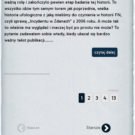
ważną rolę i zakończyło pewien etap badania tej historii. To
wszystko idzie tym samym torem jak poprzednia, wielka
historia ufologiczna z jaką mieliśmy do czynienia w historii FN,
czyli sprawą „Incydentu w Zdanach” z 2006 roku. A może tak
to właśnie ma wyglądać i inaczej być po prostu nie może? To
pytanie zadawałem sobie wtedy, kiedy ukazał się bardzo
ważny tekst publikacji.......
czytaj dalej
STRONA
1
2
3
4
13
Starsze
Nowsze