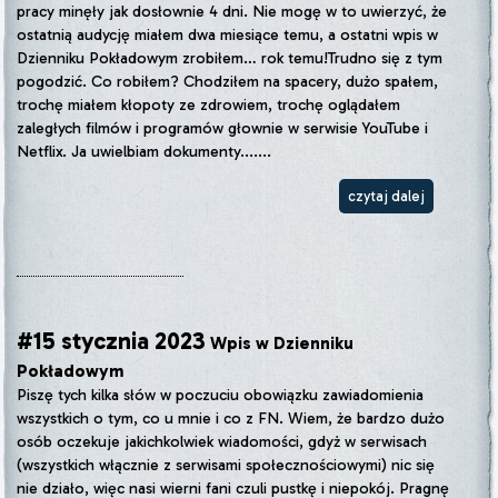
pracy minęły jak dosłownie 4 dni. Nie mogę w to uwierzyć, że
ostatnią audycję miałem dwa miesiące temu, a ostatni wpis w
Dzienniku Pokładowym zrobiłem… rok temu!Trudno się z tym
pogodzić. Co robiłem? Chodziłem na spacery, dużo spałem,
trochę miałem kłopoty ze zdrowiem, trochę oglądałem
zaległych filmów i programów głownie w serwisie YouTube i
Netflix. Ja uwielbiam dokumenty.......
czytaj dalej
#15 stycznia 2023
Wpis w Dzienniku
Pokładowym
Piszę tych kilka słów w poczuciu obowiązku zawiadomienia
wszystkich o tym, co u mnie i co z FN. Wiem, że bardzo dużo
osób oczekuje jakichkolwiek wiadomości, gdyż w serwisach
(wszystkich włącznie z serwisami społecznościowymi) nic się
nie działo, więc nasi wierni fani czuli pustkę i niepokój. Pragnę