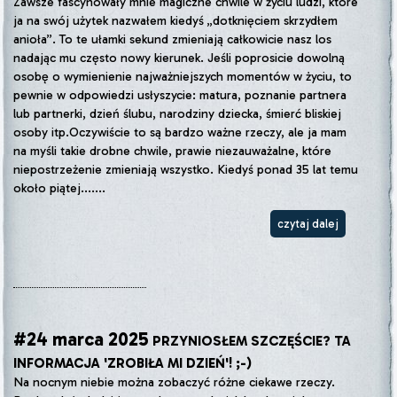
Zawsze fascynowały mnie magiczne chwile w życiu ludzi, które
ja na swój użytek nazwałem kiedyś „dotknięciem skrzydłem
anioła”. To te ułamki sekund zmieniają całkowicie nasz los
nadając mu często nowy kierunek. Jeśli poprosicie dowolną
osobę o wymienienie najważniejszych momentów w życiu, to
pewnie w odpowiedzi usłyszycie: matura, poznanie partnera
lub partnerki, dzień ślubu, narodziny dziecka, śmierć bliskiej
osoby itp.Oczywiście to są bardzo ważne rzeczy, ale ja mam
na myśli takie drobne chwile, prawie niezauważalne, które
niepostrzeżenie zmieniają wszystko. Kiedyś ponad 35 lat temu
około piątej.......
czytaj dalej
#24 marca 2025
PRZYNIOSŁEM SZCZĘŚCIE? TA
INFORMACJA 'ZROBIŁA MI DZIEŃ'! ;-)
Na nocnym niebie można zobaczyć różne ciekawe rzeczy.