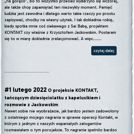
„na gorąco”, bo to wszystko przecież wydarzyło się wczoraj,
ale także chcę zapamiętać ten niezwykły moment. Pamięć
ludzka jest zawodna i dlatego warto takie rzeczy po prostu
zapisywać, choćby na własny użytek. I tak dokładnie robię,
kiedy spotka mnie coś ciekawego z Sai Babą, projektem
KONTAKT czy właśnie z Krzysztofem Jackowskim. Postaram
się to w miarę dokładnie zrelacjonować. A więc.......
czytaj dalej
#1 lutego 2022
O projekcie KONTAKT,
tańczącym dziesięciolatku z kapelusikiem i
rozmowie z Jackowskim
Nawet sobie nie wyobrażacie, jak bardzo jestem zadowolony
z ostatniego mojego nagrania w sprawie operacji Kontakt, w
którym z jednym z naszych wspaniałych załogantów
rozmawiałem o tym porojekcie. To nagranie spełniło bardzo