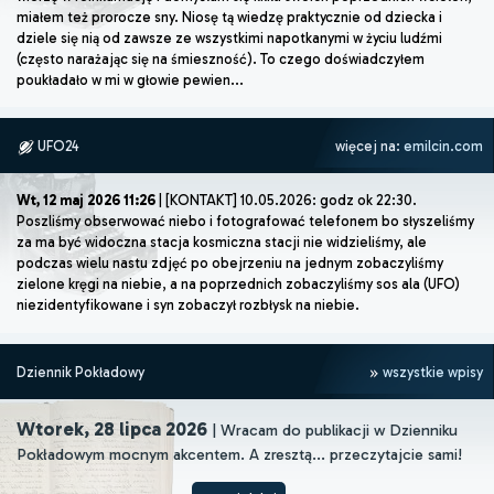
miałem też prorocze sny. Niosę tą wiedzę praktycznie od dziecka i
dziele się nią od zawsze ze wszystkimi napotkanymi w życiu ludźmi
(często narażając się na śmieszność). To czego doświadczyłem
poukładało w mi w głowie pewien...
UFO24
więcej na:
emilcin.com
Wt, 12 maj 2026 11:26
| [KONTAKT] 10.05.2026: godz ok 22:30.
Poszliśmy obserwować niebo i fotografować telefonem bo słyszeliśmy
za ma być widoczna stacja kosmiczna stacji nie widzieliśmy, ale
podczas wielu nastu zdjęć po obejrzeniu na jednym zobaczyliśmy
zielone kręgi na niebie, a na poprzednich zobaczyliśmy sos ala (UFO)
niezidentyfikowane i syn zobaczył rozbłysk na niebie.
Dziennik Pokładowy
wszystkie wpisy
Wtorek, 28 lipca 2026
| Wracam do publikacji w Dzienniku
Pokładowym mocnym akcentem. A zresztą... przeczytajcie sami!