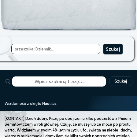
Szukaj
Wiadomość z okrętu Nautilus
[KONTAKT] Dzień dobry. Piszę po obejrzeniu kilku podcastów z Panem
Bernatowiczem w roli głównej. Czuję, że muszę lub że może po prostu
warto. Widziałem w swoim 48-letnim życiu ufo, światła na niebie, duchy,
wierzę w reinkarnację i domyślam się kilku swoich poprzednich wcieleń,