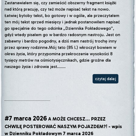
Zastanawiałem się, czy zamieścić obszerny fragment książki
nad którą pracuję, czy też może napisać tekst na nowo.
Łatwiej byłoby tekst, bo gotowy i w ogóle, ale przeczytałem
ten mój tekst sprzed miesięcy i jednak postanowiłem napisać
go specjalnie do tego odcinka „Dziennika Pokładowego”,
gdyż wtedy pisałem go w bardzo radosnym nastroju. Jest on
zabawny i bardzo pogodny, a dziś mam nastrój trochę inny
przez sprawy rodzinne.Mój tato (85 l.) wkroczył bowiem w
okres życia, który przypomina przekroczenie wysokości 8
tysięcy metrów na ośmiotysięcznikach, gdzie groźne dla
naszego życia i zdrowia jest.......
czytaj dalej
#7 marca 2026
A MOŻE CHCESZ... PRZEZ
CHWILĘ POSTEROWAĆ NASZYM POJAZDEM?! - wpis
w Dzienniku Pokładowym 7 marca 2026