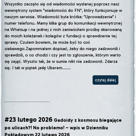
Wszystko zaczęło się od wiadomości wysłanej poprzez nasz
wewnętrzny system "wiadomości do FN", który funkcjonuje w
naszym serwisie. Wiadomość była krótka: "Uprowadzenie" i
numer telefonu. Mamy kilka grup do komunikacji wewnętrznej
na Whatsup i na jednej z nich zamieściłem prośbę skierowaną
do moich koleżanek i kolegów z fundacji o sprawdzenie tej
sprawy. Czułem bowiem, że może być to coś
ciekawego.Zapomniałem dopisać, żeby do niego zadzwonili i
sprawdzili, o co chodzi i czy jest to zgłoszenie, którym warto
się zająć. Wyszło tak, że w sumie nikt nie zadzwonił. Zdarza
się. I tak w piątek jadę Uberem.......
czytaj dalej
#23 lutego 2026
Gadoidy z kosmosu biegające
po ulicach?! No problemo! – wpis w Dzienniku
Pokładowym 22 lutego 2026