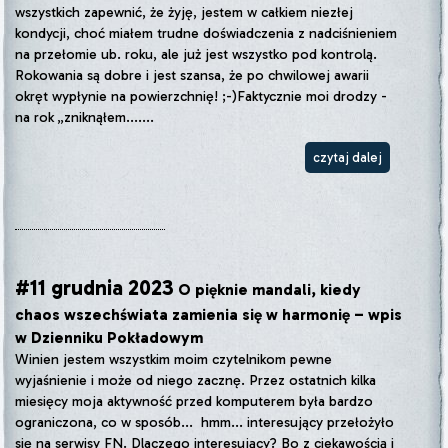
wszystkich zapewnić, że żyję, jestem w całkiem niezłej
kondycji, choć miałem trudne doświadczenia z nadciśnieniem
na przełomie ub. roku, ale już jest wszystko pod kontrolą.
Rokowania są dobre i jest szansa, że po chwilowej awarii
okręt wypłynie na powierzchnię! ;-)Faktycznie moi drodzy -
na rok „zniknąłem.......
czytaj dalej
#11 grudnia 2023
O pięknie mandali, kiedy
chaos wszechświata zamienia się w harmonię – wpis
w Dzienniku Pokładowym
Winien jestem wszystkim moim czytelnikom pewne
wyjaśnienie i może od niego zacznę. Przez ostatnich kilka
miesięcy moja aktywność przed komputerem była bardzo
ograniczona, co w sposób... hmm... interesujący przełożyło
się na serwisy FN. Dlaczego interesujący? Bo z ciekawością i