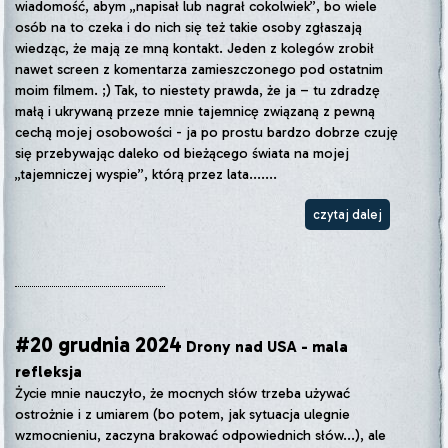
wiadomość, abym „napisał lub nagrał cokolwiek”, bo wiele
osób na to czeka i do nich się też takie osoby zgłaszają
wiedząc, że mają ze mną kontakt. Jeden z kolegów zrobił
nawet screen z komentarza zamieszczonego pod ostatnim
moim filmem. ;) Tak, to niestety prawda, że ja – tu zdradzę
małą i ukrywaną przeze mnie tajemnicę związaną z pewną
cechą mojej osobowości - ja po prostu bardzo dobrze czuję
się przebywając daleko od bieżącego świata na mojej
„tajemniczej wyspie”, którą przez lata.......
czytaj dalej
#20 grudnia 2024
Drony nad USA - mala
refleksja
Życie mnie nauczyło, że mocnych słów trzeba używać
ostrożnie i z umiarem (bo potem, jak sytuacja ulegnie
wzmocnieniu, zaczyna brakować odpowiednich słów...), ale