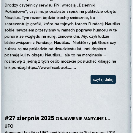
Drodzy czytelnicy serwisu FN, wracają „Dzienniki
Pokładowe”, czyli moje osobiste zapiski na pokładzie okrętu
Nautilus. Tym razem będzie trochę śmiesznie, bo
zaprezentuję grafiki, które na tajnych forach Fundacji Nautilus
sobie nawzajem przesyłamy w ramach poprawy humoru w te
ponure ze względu na aurę, zimowe dni. My, czyli ludzie
blisko związani z Fundacją Nautilus. Niektórzy jak Gosia czy
Łukasz są ma pokładzie od dwudziestu lat, inni dopiero
poznają kulisy okrętu Nautilus… ale to na marginesie –
rozmowę z jedną z tych osób możecie posłuchać klikając na
link poniżej.https://www.facebook.......
czytaj dalej
#27 sierpnia 2025
OBJAWIENIE MARYJNE I...
UFO
/fragment książki o UFO, nad którą pracuję/Był marzec 2018