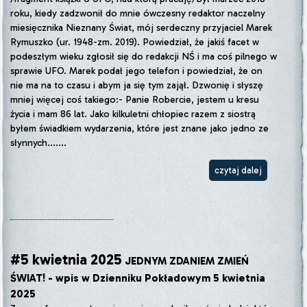
roku, kiedy zadzwonił do mnie ówczesny redaktor naczelny
miesięcznika Nieznany Świat, mój serdeczny przyjaciel Marek
Rymuszko (ur. 1948-zm. 2019). Powiedział, że jakiś facet w
podeszłym wieku zgłosił się do redakcji NŚ i ma coś pilnego w
sprawie UFO. Marek podał jego telefon i powiedział, że on
nie ma na to czasu i abym ja się tym zajął. Dzwonię i słyszę
mniej więcej coś takiego:- Panie Robercie, jestem u kresu
życia i mam 86 lat. Jako kilkuletni chłopiec razem z siostrą
byłem świadkiem wydarzenia, które jest znane jako jedno ze
słynnych.......
czytaj dalej
#5 kwietnia 2025
JEDNYM ZDANIEM ZMIEŃ
ŚWIAT! - wpis w Dzienniku Pokładowym 5 kwietnia
2025