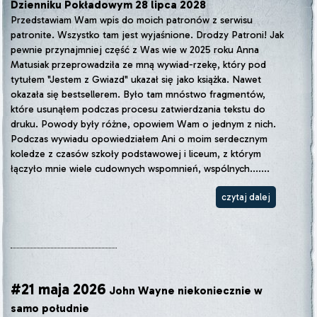
Dzienniku Pokładowym 28 lipca 2028
Przedstawiam Wam wpis do moich patronów z serwisu
patronite. Wszystko tam jest wyjaśnione. Drodzy Patroni! Jak
pewnie przynajmniej część z Was wie w 2025 roku Anna
Matusiak przeprowadziła ze mną wywiad-rzekę, który pod
tytułem "Jestem z Gwiazd" ukazał się jako książka. Nawet
okazała się bestsellerem. Było tam mnóstwo fragmentów,
które usunąłem podczas procesu zatwierdzania tekstu do
druku. Powody były różne, opowiem Wam o jednym z nich.
Podczas wywiadu opowiedziałem Ani o moim serdecznym
koledze z czasów szkoły podstawowej i liceum, z którym
łączyło mnie wiele cudownych wspomnień, wspólnych.......
czytaj dalej
#21 maja 2026
John Wayne niekoniecznie w
samo południe