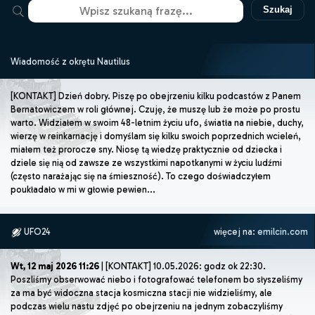
Szukaj
Wiadomość z okrętu Nautilus
[KONTAKT] Dzień dobry. Piszę po obejrzeniu kilku podcastów z Panem
Bernatowiczem w roli głównej. Czuję, że muszę lub że może po prostu
warto. Widziałem w swoim 48-letnim życiu ufo, światła na niebie, duchy,
wierzę w reinkarnację i domyślam się kilku swoich poprzednich wcieleń,
miałem też prorocze sny. Niosę tą wiedzę praktycznie od dziecka i
dziele się nią od zawsze ze wszystkimi napotkanymi w życiu ludźmi
(często narażając się na śmieszność). To czego doświadczyłem
poukładało w mi w głowie pewien...
UFO24
więcej na:
emilcin.com
Wt, 12 maj 2026 11:26
| [KONTAKT] 10.05.2026: godz ok 22:30.
Poszliśmy obserwować niebo i fotografować telefonem bo słyszeliśmy
za ma być widoczna stacja kosmiczna stacji nie widzieliśmy, ale
podczas wielu nastu zdjęć po obejrzeniu na jednym zobaczyliśmy