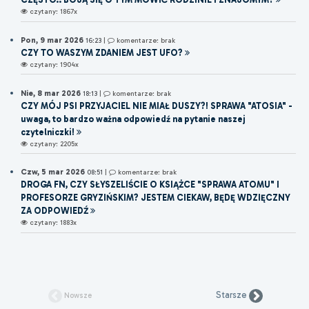
czytany: 1867x
Pon, 9 mar 2026
16:23
|
komentarze: brak
CZY TO WASZYM ZDANIEM JEST UFO?
czytany: 1904x
Nie, 8 mar 2026
18:13
|
komentarze: brak
CZY MÓJ PSI PRZYJACIEL NIE MIAŁ DUSZY?! SPRAWA "ATOSIA" -
uwaga, to bardzo ważna odpowiedź na pytanie naszej
czytelniczki!
czytany: 2205x
Czw, 5 mar 2026
08:51
|
komentarze: brak
DROGA FN, CZY SŁYSZELIŚCIE O KSIĄŻCE "SPRAWA ATOMU" I
PROFESORZE GRYZIŃSKIM? JESTEM CIEKAW, BĘDĘ WDZIĘCZNY
ZA ODPOWIEDŹ
czytany: 1883x
Starsze
Nowsze