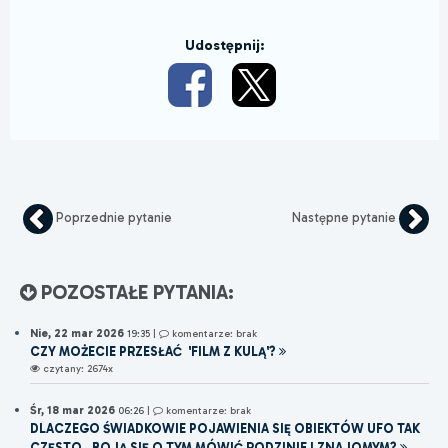
Udostępnij:
Poprzednie pytanie
Następne pytanie
POZOSTAŁE PYTANIA:
Nie, 22 mar 2026
19:35
|
komentarze: brak
CZY MOŻECIE PRZESŁAĆ 'FILM Z KULĄ'?
czytany: 2674x
Śr, 18 mar 2026
06:26
|
komentarze: brak
DLACZEGO ŚWIADKOWIE POJAWIENIA SIĘ OBIEKTÓW UFO TAK
CZĘSTO.. BOJĄ SIĘ O TYM MÓWIĆ RODZINIE I ZNAJOMYM?