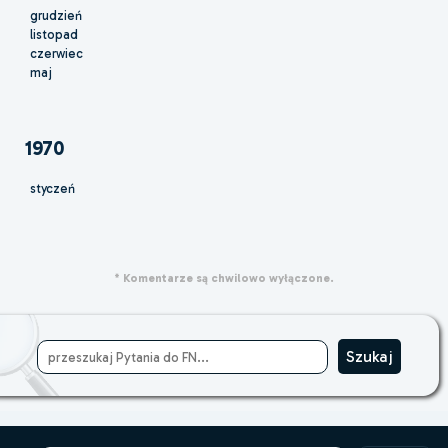
grudzień
listopad
czerwiec
maj
1970
styczeń
* Komentarze są chwilowo wyłączone.