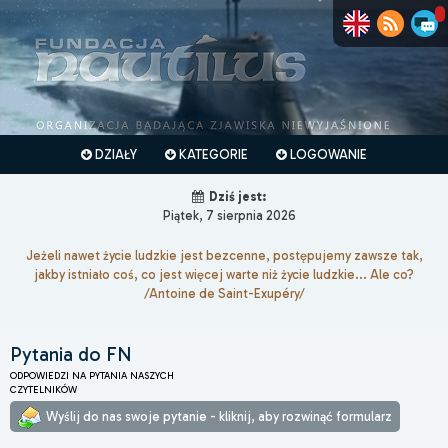
DZIAŁY
KATEGORIE
LOGOWANIE
Dziś jest:
Piątek, 7 sierpnia 2026
Jeżeli nawet życie ludzkie jest bezcenne, postępujemy zawsze tak,
jakby istniało coś, co jest więcej warte niż życie ludzkie... Ale co?
/Antoine de Saint-Exupéry/
Pytania do FN
ODPOWIEDZI NA PYTANIA NASZYCH
CZYTELNIKÓW
Wyślij do nas swoje pytanie - kliknij, aby rozwinąć formularz