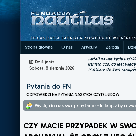
Strona główna
O nas
Artykuły
Załoga
Dzi
Jeżeli nawet życie ludzk
Dziś jest:
istniało coś, co jest więce
Sobota, 8 sierpnia 2026
/Antoine de Saint-Exupé
Pytania do FN
ODPOWIEDZI NA PYTANIA NASZYCH CZYTELNIKÓW
Wyślij do nas swoje pytanie - kliknij, aby roz
CZY MACIE PRZYPADEK W SW