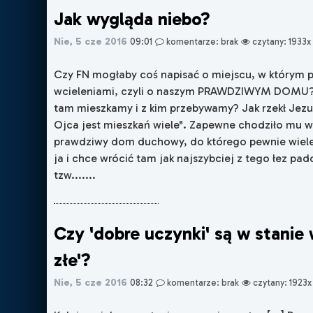
Jak wygląda niebo?
Nie, 5 cze 2016
09:01
komentarze: brak
czytany: 1933x
Czy FN mogłaby coś napisać o miejscu, w którym
wcieleniami, czyli o naszym PRAWDZIWYM DOMU? 
tam mieszkamy i z kim przebywamy? Jak rzekł Je
Ojca jest mieszkań wiele". Zapewne chodziło mu w
prawdziwy dom duchowy, do którego pewnie wiele o
ja i chce wrócić tam jak najszybciej z tego łez 
tzw.......
Czy 'dobre uczynki' są w stanie
złe'?
Nie, 5 cze 2016
08:32
komentarze: brak
czytany: 1923x