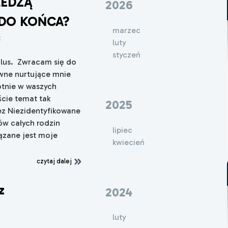
LEDZĄ
2026
 DO KOŃCA?
marzec
x
luty
styczeń
ilus. Zwracam się do
wne nurtujące mnie
otnie w waszych
ście temat tak
2025
z Niezidentyfikowane
ów całych rodzin
lipiec
iązane jest moje
kwiecień
czytaj dalej
z
2024
luty