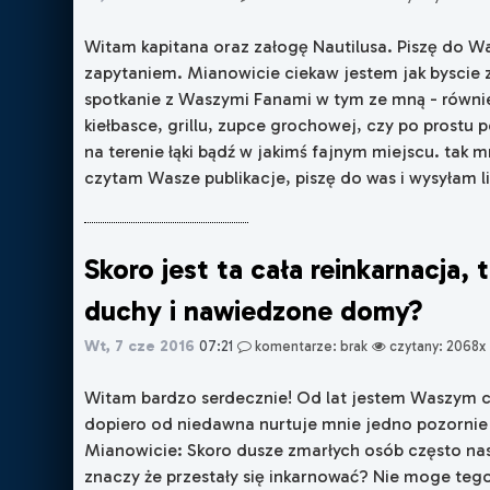
Witam kapitana oraz załogę Nautilusa. Piszę do 
zapytaniem. Mianowicie ciekaw jestem jak byscie z
spotkanie z Waszymi Fanami w tym ze mną - równi
kiełbasce, grillu, zupce grochowej, czy po prostu
na terenie łąki bądź w jakimś fajnym miejscu. tak m
czytam Wasze publikacje, piszę do was i wysyłam list
Skoro jest ta cała reinkarnacja,
duchy i nawiedzone domy?
Wt, 7 cze 2016
07:21
komentarze: brak
czytany: 2068x
Witam bardzo serdecznie! Od lat jestem Waszym cz
dopiero od niedawna nurtuje mnie jedno pozornie 
Mianowicie: Skoro dusze zmarłych osób często na
znaczy że przestały się inkarnować? Nie moge teg