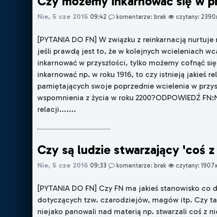
Czy możemy inkarnować się w p
Nie, 5 cze 2016
09:42
komentarze: brak
czytany: 2390
[PYTANIA DO FN] W związku z reinkarnacją nurtuje
jeśli prawdą jest to, że w kolejnych wcieleniach w
inkarnować w przyszłości, tylko możemy cofnąć się 
inkarnować np. w roku 1916, to czy istnieją jakieś r
pamiętających swoje poprzednie wcielenia w przysz
wspomnienia z życia w roku 2200?ODPOWIEDŹ FN:
relacji.......
Czy są ludzie stwarzający 'coś z
Nie, 5 cze 2016
09:33
komentarze: brak
czytany: 1907
[PYTANIA DO FN] Czy FN ma jakieś stanowisko co 
dotyczących tzw. czarodziejów, magów itp. Czy tac
niejako panowali nad materią np. stwarzali coś z n