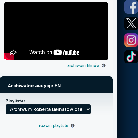
archiwum filmów
Archiwalne audycje FN
Playlista:
rozwiń playlistę