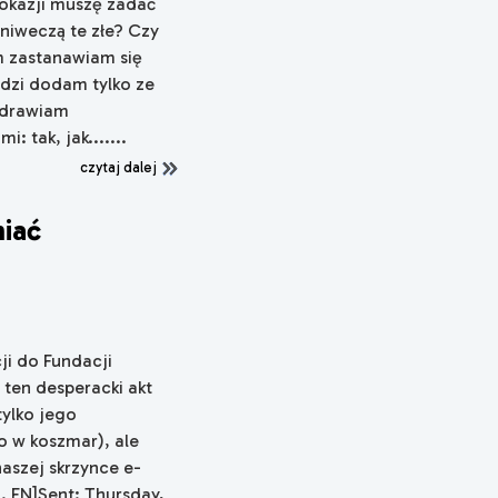
y okazji muszę zadać
 niweczą te złe? Czy
m zastanawiam się
edzi dodam tylko ze
ozdrawiam
tak, jak.......
czytaj dalej
niać
i do Fundacji
 ten desperacki akt
ylko jego
to w koszmar), ale
aszej skrzynce e-
. FN]Sent: Thursday,