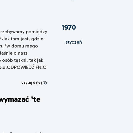
1970
 przebywamy pomiędzy
Jak tam jest, gdzie
styczeń
zus, "w domu mego
łaśnie o nasz
sób tęskni, tak jak
padołu.ODPOWIEDŹ FN:O
czytaj dalej
 wymazać 'te