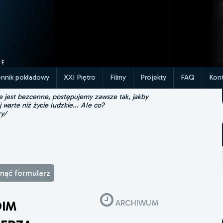
ennik pokładowy
XXI Piętro
Filmy
Projekty
FAQ
Kont
ie jest bezcenne, postępujemy zawsze tak, jakby
j warte niż życie ludzkie... Ale co?
ry/
winąć formularz
ARCHIWUM
OIM