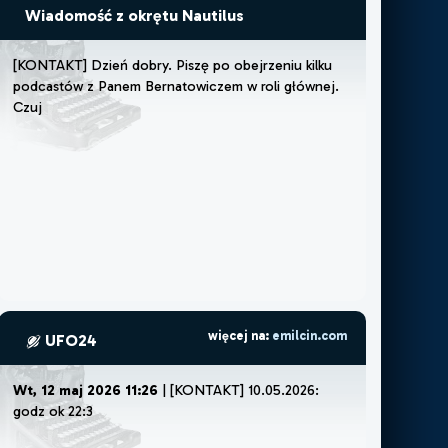
Wiadomość z okrętu Nautilus
[
K
O
N
T
A
K
T
]
D
z
i
e
ń
d
o
b
r
y
.
P
i
s
z
ę
p
o
o
b
e
j
r
z
e
n
i
u
k
i
l
k
u
p
o
d
c
a
s
t
ó
w
z
P
a
n
e
m
B
e
r
n
a
t
o
w
i
c
z
e
m
w
r
o
l
i
g
ł
ó
w
n
e
j
.
C
z
u
j
ę
,
ż
e
m
u
s
z
ę
l
u
b
ż
e
m
więcej na:
emilcin.com
UFO24
Wt, 12 maj 2026 11:26
| [KONTAKT] 10.05.2026:
godz ok 22:30.