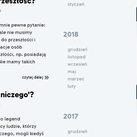
rzeszłość?
styczeń
x
 mnie pewne pytanie:
cale nie musimy
2018
do przeszłości i
elacje osób
grudzień
łości, np. posiadają
listopad
Nie mamy takich
wrzesień
maj
czytaj dalej
marzec
luty
 niczego'?
x
2017
do legend
y ludzie, którzy
grudzień
iczego, mogli kiedyś