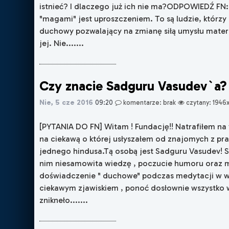
istnieć? I dlaczego już ich nie ma?ODPOWIEDŹ FN
"magami" jest uproszczeniem. To są ludzie, którzy
duchowy pozwalający na zmianę siłą umysłu materi
jej. Nie.......
Czy znacie Sadguru Vasudev`a?
Nie, 5 cze 2016
09:20
komentarze: brak
czytany: 1946
[PYTANIA DO FN] Witam ! Fundację!! Natrafiłem na yo
na ciekawą o której usłyszałem od znajomych z pra
jednego hindusa.Tą osobą jest Sadguru Vasudev! S
nim niesamowita wiedzę , poczucie humoru oraz m
doświadczenie " duchowe" podczas medytacji w wie
ciekawym zjawiskiem , ponoć dosłownie wszystko 
znikneło.......