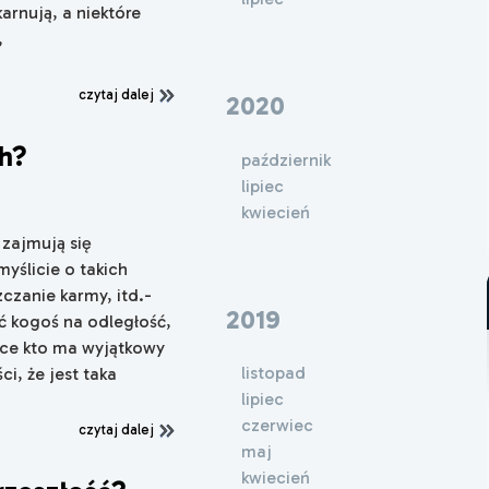
arnują, a niektóre
,
czytaj dalej
2020
ch?
październik
lipiec
kwiecień
 zajmują się
ślicie o takich
czanie karmy, itd.-
2019
ć kogoś na odległość,
sce kto ma wyjątkowy
listopad
, że jest taka
lipiec
czerwiec
czytaj dalej
maj
kwiecień