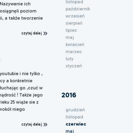
listopad
:Nazywanie ich
październik
 osiągnęli poziom
wrzesień
i, a także tworzenie
sierpień
lipiec
czytaj dalej
maj
kwiecień
marzec
luty
x
styczeń
utubie i nie tylko ,
cy a konkretnie
łuchając go ,czuć w
2016
ądrość ! Także jego
ku 25 wiąże sie z
wokół niego
grudzień
listopad
czerwiec
czytaj dalej
maj