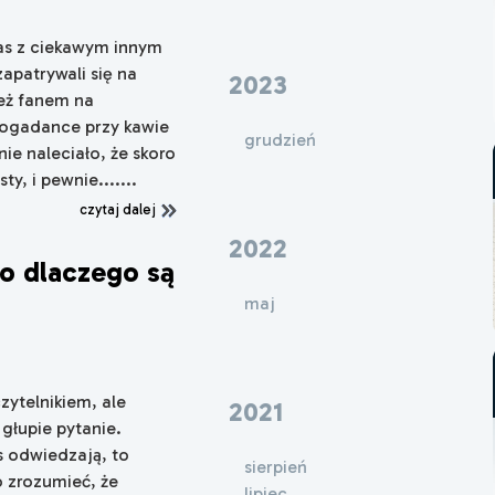
Was z ciekawym innym
apatrywali się na
2023
eż fanem na
 pogadance przy kawie
grudzień
nie naleciało, że skoro
y, i pewnie.......
czytaj dalej
2022
 to dlaczego są
maj
ytelnikiem, ale
2021
głupie pytanie.
s odwiedzają, to
sierpień
o zrozumieć, że
lipiec