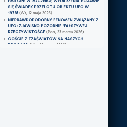
EMILCIN: W ROCZNICĘ WYDARZENIA POJAWIŁ
SIĘ ŚWIADEK PRZELOTU OBIEKTU UFO W
1978!
(Wt, 12 maja 2026)
NIEPRAWDOPODOBNY FENOMEN ZWIĄZANY Z
UFO: ZJAWISKO POZORNIE 'FAŁSZYWEJ
RZECZYWISTOŚCI'
(Pon, 23 marca 2026)
GOŚCIE Z ZZAŚWIATÓW NA NASZYCH
DROGACH
(Nie, 22 marca 2026)
Najnowsze w XXI Piętro:
OSTRZEŻENIE PRZYSZŁO W OSTATNIEJ
CHWILI
(Wczoraj)
TAMTEGO LATA COŚ ZAWISŁO NAD POLEM
(Nie, 31 maja 2026)
PO ŚMIERCI WRÓCIŁ DO MIEJSCA, W KTÓRYM
PRACOWAŁ
(Nie, 31 maja 2026)
Najnowsze w FN24:
Tajemnicza kula nad Kolumbią. Sieć obiegło