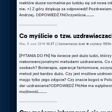
niektóre dusze normalnie po ludzku się od nowa ink
nie. =) Z góry dziękuję za odpowiedź! Pozdrawiam
Andrzej. ODPOWIEDŹ FNOczywiście.......
Co myślicie o tzw. uzdrawiacza
Nie, 5 cze 2016
10:37
komentarze: brak
czytany: 1959x
[PYTANIA DO FN] Na świecie jest dużo ludzi, którzy
niekonwencjonalnymi metodami uzdrawiania. Co my
osobach? Bioterapia, operacje fantomowe, oczysz
metod jest bardzo dużo. Czy jest możliwe uzdrowi
mając tylko jego zdjęcie? Czy znacie kogoś w Pol
dar uzdrawiania?ODPOWIEDŹ FN:Nie ma wątpliwości
możliwość.......