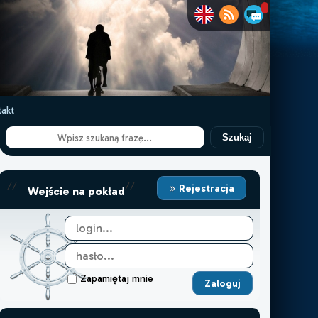
akt
Szukaj
//
//
Rejestracja
Wejście na pokład
Zapamiętaj mnie