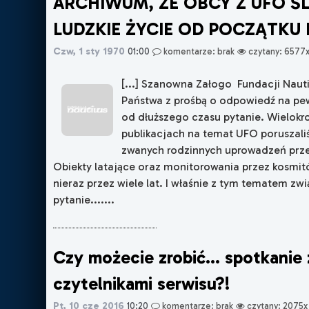
ARCHIWUM, ŻE OBCY Z UFO Ś
LUDZKIE ŻYCIE OD POCZĄTKU
Czw, 1 sty 1970
01:00
komentarze: brak
czytany: 6577
[...] Szanowna Załogo Fundacji Naut
Państwa z prośbą o odpowiedź na pe
od dłuższego czasu pytanie. Wielokr
publikacjach na temat UFO poruszali
zwanych rodzinnych uprowadzeń prze
Obiekty latające oraz monitorowania przez kosmit
nieraz przez wiele lat. I właśnie z tym tematem zw
pytanie.......
Czy możecie zrobić... spotkanie 
czytelnikami serwisu?!
Pt, 10 cze 2016
10:20
komentarze: brak
czytany: 2075x