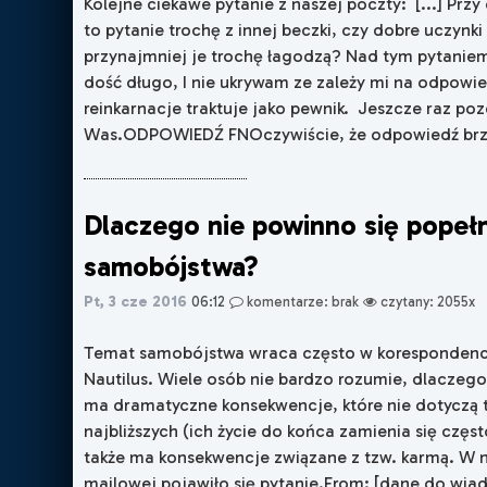
Kolejne ciekawe pytanie z naszej poczty: [...] Prz
to pytanie trochę z innej beczki, czy dobre uczynki
przynajmniej je trochę łagodzą? Nad tym pytanie
dość długo, I nie ukrywam ze zależy mi na odpowi
reinkarnacje traktuje jako pewnik. Jeszcze raz p
Was.ODPOWIEDŹ FNOczywiście, że odpowiedź brzmi: 
Dlaczego nie powinno się popeł
samobójstwa?
Pt, 3 cze 2016
06:12
komentarze: brak
czytany: 2055x
Temat samobójstwa wraca często w korespondencj
Nautilus. Wiele osób nie bardzo rozumie, dlaczego
ma dramatyczne konsekwencje, które nie dotyczą t
najbliższych (ich życie do końca zamienia się częs
także ma konsekwencje związane z tzw. karmą. W n
mailowej pojawiło się pytanie.From: [dane do wiad