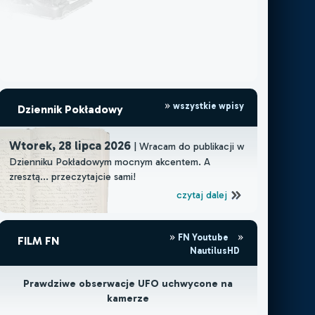
wszystkie wpisy
Dziennik Pokładowy
Wtorek, 28 lipca 2026
| Wracam do publikacji w
Dzienniku Pokładowym mocnym akcentem. A
zresztą... przeczytajcie sami!
czytaj dalej
FN Youtube
FILM FN
NautilusHD
Prawdziwe obserwacje UFO uchwycone na
kamerze