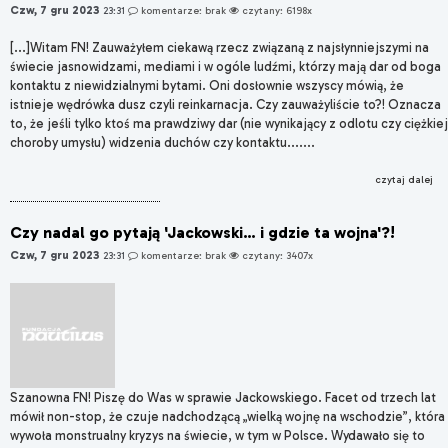
Czw, 7 gru 2023
23:31
komentarze: brak
czytany: 6198x
[...]Witam FN! Zauważyłem ciekawą rzecz związaną z najsłynniejszymi na
świecie jasnowidzami, mediami i w ogóle ludźmi, którzy mają dar od boga
kontaktu z niewidzialnymi bytami. Oni dosłownie wszyscy mówią, że
istnieje wędrówka dusz czyli reinkarnacja. Czy zauważyliście to?! Oznacza
to, że jeśli tylko ktoś ma prawdziwy dar (nie wynikający z odlotu czy ciężkiej
choroby umysłu) widzenia duchów czy kontaktu.......
czytaj dalej
Czy nadal go pytają 'Jackowski… i gdzie ta wojna'?!
Czw, 7 gru 2023
23:31
komentarze: brak
czytany: 3407x
Szanowna FN! Piszę do Was w sprawie Jackowskiego. Facet od trzech lat
mówił non-stop, że czuje nadchodzącą „wielką wojnę na wschodzie”, która
wywoła monstrualny kryzys na świecie, w tym w Polsce. Wydawało się to