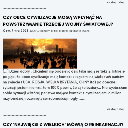
czytaj dalej
CZY OBCE CYWILIZACJE MOGĄ WPŁYNĄĆ NA
POWSTRZYMANIE TRZECIEJ WOJNY ŚWIATOWEJ?
Czw, 7 gru 2023
23:31
komentarze: brak
czytany: 7667x
[...] Dzień dobry , Chciałem się podzielić dziś taka moją refleksją. Istnieje
pogląd, że obce cywilizacje mają kontakt z rządami największych państw
na świecie ( USA, ROSJA, WIELKA BRYTANIA, CHINY itd) po obecnej
sytuacji jestem niemal, że w 100% pewny, że są to bzdury... Nie wyobrażam
sobie sytuacji w której państwa mające kontakt z cywilizacjami o milion
razy bardziej rozwiniętą świadomością mogły.......
czytaj dalej
CZY 'NAJWIĘKSI Z WIELKICH' MÓWIĄ O REINKARNACJI?