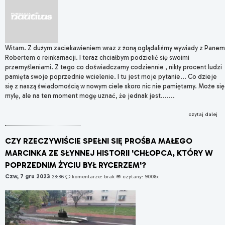
Witam. Z dużym zaciekawieniem wraz z żoną oglądaliśmy wywiady z Panem
Robertem o reinkarnacji. I teraz chciałbym podzielić się swoimi
przemyśleniami. Z tego co doświadczamy codziennie , nikły procent ludzi
pamięta swoje poprzednie wcielenie. I tu jest moje pytanie... Co dzieje
się z naszą świadomością w nowym ciele skoro nic nie pamiętamy. Może się
mylę, ale na ten moment mogę uznać, że jednak jest.......
czytaj dalej
CZY RZECZYWIŚCIE SPEŁNI SIĘ PROŚBA MAŁEGO
MARCINKA ZE SŁYNNEJ HISTORII 'CHŁOPCA, KTÓRY W
POPRZEDNIM ŻYCIU BYŁ RYCERZEM'?
Czw, 7 gru 2023
23:36
komentarze: brak
czytany: 9008x