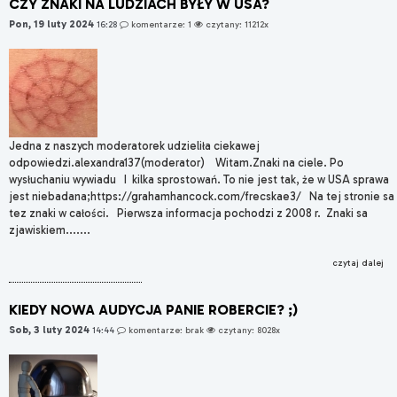
CZY ZNAKI NA LUDZIACH BYŁY W USA?
Pon, 19 luty 2024
16:28
komentarze: 1
czytany: 11212x
Jedna z naszych moderatorek udzieliła ciekawej
odpowiedzi.alexandra137(moderator) Witam.Znaki na ciele. Po
wysłuchaniu wywiadu ​I kilka sprostowań. To nie jest tak, że w USA sprawa
jest niebadana;https://grahamhancock.com/frecskae3/ Na tej stronie sa
tez znaki w całości. Pierwsza informacja pochodzi z 2008 r. Znaki sa
zjawiskiem.......
czytaj dalej
KIEDY NOWA AUDYCJA PANIE ROBERCIE? ;)
Sob, 3 luty 2024
14:44
komentarze: brak
czytany: 8028x