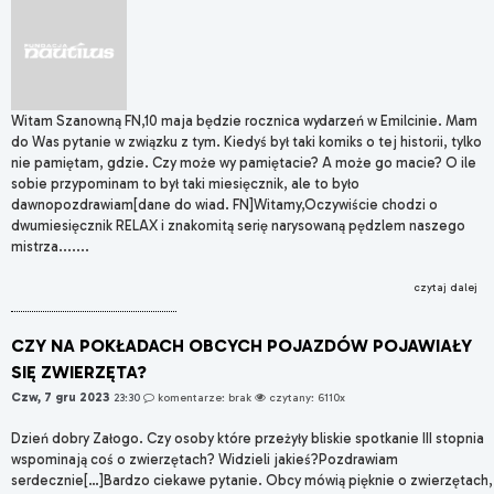
Witam Szanowną FN,10 maja będzie rocznica wydarzeń w Emilcinie. Mam
do Was pytanie w związku z tym. Kiedyś był taki komiks o tej historii, tylko
nie pamiętam, gdzie. Czy może wy pamiętacie? A może go macie? O ile
sobie przypominam to był taki miesięcznik, ale to było
dawnopozdrawiam[dane do wiad. FN]Witamy,Oczywiście chodzi o
dwumiesięcznik RELAX i znakomitą serię narysowaną pędzlem naszego
mistrza.......
czytaj dalej
CZY NA POKŁADACH OBCYCH POJAZDÓW POJAWIAŁY
SIĘ ZWIERZĘTA?
Czw, 7 gru 2023
23:30
komentarze: brak
czytany: 6110x
Dzień dobry Załogo. Czy osoby które przeżyły bliskie spotkanie III stopnia
wspominają coś o zwierzętach? Widzieli jakieś?Pozdrawiam
serdecznie[…]Bardzo ciekawe pytanie. Obcy mówią pięknie o zwierzętach,