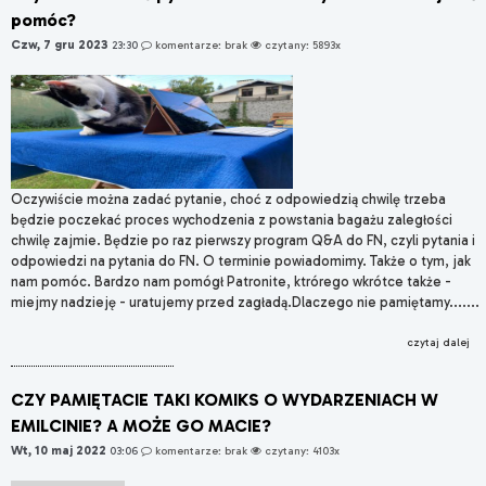
pomóc?
Czw, 7 gru 2023
23:30
komentarze: brak
czytany: 5893x
Oczywiście można zadać pytanie, choć z odpowiedzią chwilę trzeba
będzie poczekać proces wychodzenia z powstania bagażu zaległości
chwilę zajmie. Będzie po raz pierwszy program Q&A do FN, czyli pytania i
odpowiedzi na pytania do FN. O terminie powiadomimy. Także o tym, jak
nam pomóc. Bardzo nam pomógł Patronite, ktrórego wkrótce także -
miejmy nadzieję - uratujemy przed zagładą.Dlaczego nie pamiętamy.......
czytaj dalej
CZY PAMIĘTACIE TAKI KOMIKS O WYDARZENIACH W
EMILCINIE? A MOŻE GO MACIE?
Wt, 10 maj 2022
03:06
komentarze: brak
czytany: 4103x