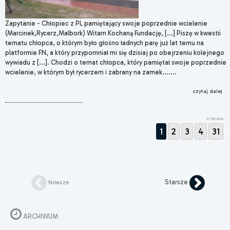
Zapytanie - Chłopiec z PL pamiętający swoje poprzednie wcielenie
(Marcinek,Rycerz,Malbork) Witam Kochaną Fundację, [...] Piszę w kwestii
tematu chłopca, o którym było głośno ładnych parę już lat temu na
platformie FN, a który przypomniał mi się dzisiaj po obejrzeniu kolejnego
wywiadu z [...]. Chodzi o temat chłopca, który pamiętał swoje poprzednie
wcielenie, w którym był rycerzem i zabrany na zamek.......
czytaj dalej
STRONA
1
2
3
4
31
Starsze
Nowsze
ARCHIWUM