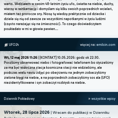
warto. Widziałem w swoim 48-letnim życiu ufo, światła na niebie, duchy,
wierzę w reinkarnację i domyślam się kilku swoich poprzednich wcieleń,
miałem też prorocze sny. Niosę tą wiedzę praktycznie od dziecka i
dziele się nią od zawsze ze wszystkimi napotkanymi w życiu ludźmi
(często narażając się na śmieszność). To czego doświadczyłem
poukładało w mi w głowie pewien...
UFO24
więcej na:
emilcin.com
Wt, 12 maj 2026 11:26
| [KONTAKT] 10.05.2026: godz ok 22:30.
Poszliśmy obserwować niebo i fotografować telefonem bo słyszeliśmy
za ma być widoczna stacja kosmiczna stacji nie widzieliśmy, ale
podczas wielu nastu zdjęć po obejrzeniu na jednym zobaczyliśmy
zielone kręgi na niebie, a na poprzednich zobaczyliśmy sos ala (UFO)
niezidentyfikowane i syn zobaczył rozbłysk na niebie.
Dziennik Pokładowy
wszystkie wpisy
Wtorek, 28 lipca 2026
| Wracam do publikacji w Dzienniku