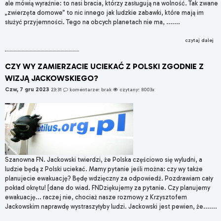
ale mówią wyraźnie: to nasi bracia, którzy zasługują na wolność. Tak zwane
„zwierzęta domowe” to nic innego jak ludzkie zabawki, które mają im
służyć przyjemności. Tego na obcych planetach nie ma, .......
czytaj dalej
CZY WY ZAMIERZACIE UCIEKAĆ Z POLSKI ZGODNIE Z
WIZJĄ JACKOWSKIEGO?
Czw, 7 gru 2023
23:31
komentarze: brak
czytany: 8003x
Szanowna FN. Jackowski twierdzi, że Polska częściowo się wyludni, a
ludzie będą z Polski uciekać. Mamy pytanie jeśli można: czy wy także
planujecie ewakuację? Będę wdzięczny za odpowiedź. Pozdrawiam cały
pokład okrętu! [dane do wiad. FNDziękujemy za pytanie. Czy planujemy
ewakuację... raczej nie, chociaż nasze rozmowy z Krzysztofem
Jackowskim naprawdę wystraszyłyby ludzi. Jackowski jest pewien, że.......