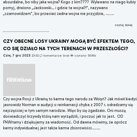
absurdalne, bo niby jaka wojna? Kogo z kim???? Wylewano na niego kubły
pomyj, drwiono „Jackowski… i gdzie ta wojna?!”, nazywano
„czarnowidzem”, bo przecież żadna wojna nie przyjdzie, .......
czytaj dalej
CZY OBECNE LOSY UKRAINY MOGĄ BYĆ EFEKTEM TEGO,
CO SIĘ DZIAŁO NA TYCH TERENACH W PRZESZŁOŚCI?
Czw, 7 gru 2023
23:32
komentarze: brak
czytany: 5695x
Czy wojna Rosji z Ukrainą to karma tego narodu za Wołyń? Jak mówił kiedyś
jasnowidz Norman w audycji o reinkarnacji chyba z 2007 r. odradzamy się
najczęściej w tym samym narodzie. Więc by się zgadzało. Oni muszą
doświadczyć krzywdy którą nam wyrządzili, i poczuć jak to jest. OD
FNWitamy i dziękujemy za wiadomość. Od dawna mówimy, że oprócz
karmy indywidualnej jest także karma zbiorowości.......