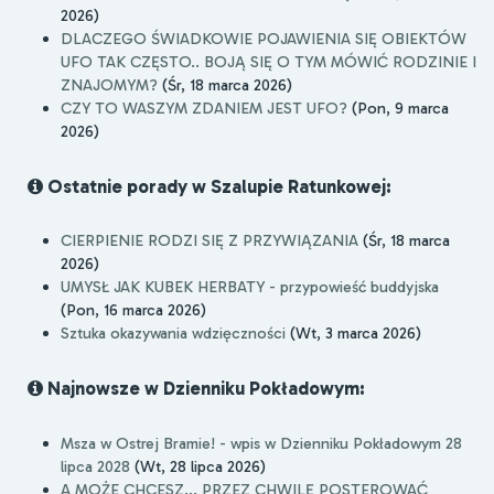
2026)
DLACZEGO ŚWIADKOWIE POJAWIENIA SIĘ OBIEKTÓW
UFO TAK CZĘSTO.. BOJĄ SIĘ O TYM MÓWIĆ RODZINIE I
ZNAJOMYM?
(Śr, 18 marca 2026)
CZY TO WASZYM ZDANIEM JEST UFO?
(Pon, 9 marca
2026)
Ostatnie porady w Szalupie Ratunkowej:
CIERPIENIE RODZI SIĘ Z PRZYWIĄZANIA
(Śr, 18 marca
2026)
UMYSŁ JAK KUBEK HERBATY - przypowieść buddyjska
(Pon, 16 marca 2026)
Sztuka okazywania wdzięczności
(Wt, 3 marca 2026)
Najnowsze w Dzienniku Pokładowym:
Msza w Ostrej Bramie! - wpis w Dzienniku Pokładowym 28
lipca 2028
(Wt, 28 lipca 2026)
A MOŻE CHCESZ... PRZEZ CHWILĘ POSTEROWAĆ