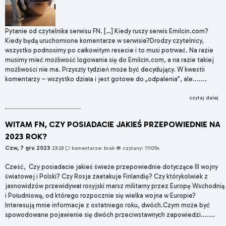
Pytanie od czytelnika serwisu FN. […] Kiedy ruszy serwis Emilcin.com?
Kiedy będą uruchomione komentarze w serwisie?Drodzy czytelnicy,
wszystko podnosimy po całkowitym resecie i to musi potrwać. Na razie
musimy mieć możliwość logowania się do Emilcin.com, a na razie takiej
możliwości nie ma. Przyszły tydzień może być decydujący. W kwestii
komentarzy – wszystko działa i jest gotowe do „odpalenia”, ale.......
czytaj dalej
WITAM FN, CZY POSIADACIE JAKIEŚ PRZEPOWIEDNIE NA
2023 ROK?
Czw, 7 gru 2023
23:28
komentarze: brak
czytany: 11109x
Cześć, Czy posiadacie jakieś świeże przepowiednie dotyczące III wojny
światowej i Polski? Czy Rosja zaatakuje Finlandię? Czy którykolwiek z
jasnowidzów przewidywał rosyjski marsz militarny przez Europę Wschodnią
i Południową, od którego rozpocznie się wielka wojna w Europie?
Interesują mnie informacje z ostatniego roku, dwóch.Czym może być
spowodowane pojawienie się dwóch przeciwstawnych zapowiedzi.......