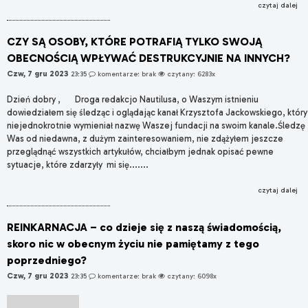
czytaj dalej
CZY SĄ OSOBY, KTÓRE POTRAFIĄ TYLKO SWOJĄ
OBECNOŚCIĄ WPŁYWAĆ DESTRUKCYJNIE NA INNYCH?
Czw, 7 gru 2023
23:35
komentarze: brak
czytany: 6283x
Dzień dobry , Droga redakcjo Nautilusa, o Waszym istnieniu
dowiedziałem się śledząc i oglądając kanał Krzysztofa Jackowskiego, który
niejednokrotnie wymieniał nazwę Waszej fundacji na swoim kanale.Śledzę
Was od niedawna, z dużym zainteresowaniem, nie zdążyłem jeszcze
przeglądnąć wszystkich artykułów, chciałbym jednak opisać pewne
sytuacje, które zdarzyły mi się.......
czytaj dalej
REINKARNACJA – co dzieje się z naszą świadomością,
skoro nic w obecnym życiu nie pamiętamy z tego
poprzedniego?
Czw, 7 gru 2023
23:35
komentarze: brak
czytany: 6098x