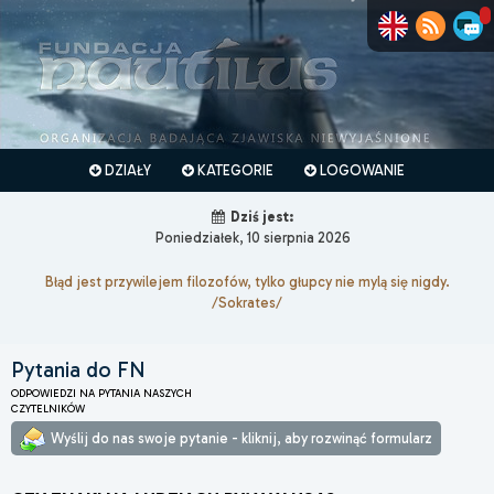
DZIAŁY
KATEGORIE
LOGOWANIE
Dziś jest:
Poniedziałek, 10 sierpnia 2026
Błąd jest przywilejem filozofów, tylko głupcy nie mylą się nigdy.
/Sokrates/
Pytania do FN
ODPOWIEDZI NA PYTANIA NASZYCH
CZYTELNIKÓW
Wyślij do nas swoje pytanie - kliknij, aby rozwinąć formularz