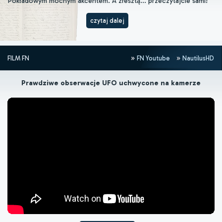
Pokładowym mocnym akcentem. A zresztą... przeczytajcie sami!
czytaj dalej
FILM FN
FN Youtube
NautilusHD
Prawdziwe obserwacje UFO uchwycone na kamerze