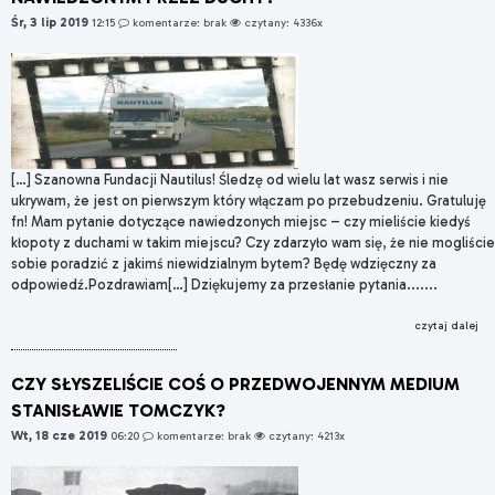
Śr, 3 lip 2019
12:15
komentarze: brak
czytany: 4336x
[…] Szanowna Fundacji Nautilus! Śledzę od wielu lat wasz serwis i nie
ukrywam, że jest on pierwszym który włączam po przebudzeniu. Gratuluję
fn! Mam pytanie dotyczące nawiedzonych miejsc – czy mieliście kiedyś
kłopoty z duchami w takim miejscu? Czy zdarzyło wam się, że nie mogliście
sobie poradzić z jakimś niewidzialnym bytem? Będę wdzięczny za
odpowiedź.Pozdrawiam[…] Dziękujemy za przesłanie pytania.......
czytaj dalej
CZY SŁYSZELIŚCIE COŚ O PRZEDWOJENNYM MEDIUM
STANISŁAWIE TOMCZYK?
Wt, 18 cze 2019
06:20
komentarze: brak
czytany: 4213x