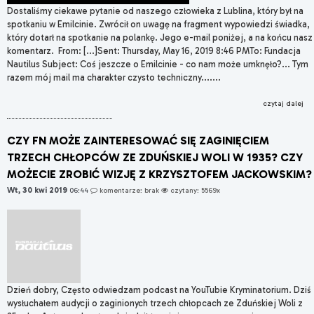
Dostaliśmy ciekawe pytanie od naszego człowieka z Lublina, który był na
spotkaniu w Emilcinie. Zwrócił on uwagę na fragment wypowiedzi świadka,
który dotarł na spotkanie na polankę. Jego e-mail poniżej, a na końcu nasz
komentarz. From: [...]Sent: Thursday, May 16, 2019 8:46 PMTo: Fundacja
Nautilus Subject: Coś jeszcze o Emilcinie - co nam może umknęło?... Tym
razem mój mail ma charakter czysto techniczny.......
czytaj dalej
CZY FN MOŻE ZAINTERESOWAĆ SIĘ ZAGINIĘCIEM
TRZECH CHŁOPCÓW ZE ZDUŃSKIEJ WOLI W 1935? CZY
MOŻECIE ZROBIĆ WIZJĘ Z KRZYSZTOFEM JACKOWSKIM?
Wt, 30 kwi 2019
06:44
komentarze: brak
czytany: 5569x
Dzień dobry, Często odwiedzam podcast na YouTubie Kryminatorium. Dziś
wysłuchałem audycji o zaginionych trzech chłopcach ze Zduńskiej Woli z