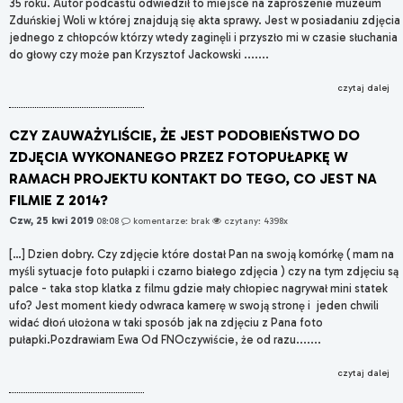
35 roku. Autor podcastu odwiedził to miejsce na zaproszenie muzeum
Zduńskiej Woli w której znajdują się akta sprawy. Jest w posiadaniu zdjęcia
jednego z chłopców którzy wtedy zaginęli i przyszło mi w czasie słuchania
do głowy czy może pan Krzysztof Jackowski .......
czytaj dalej
CZY ZAUWAŻYLIŚCIE, ŻE JEST PODOBIEŃSTWO DO
ZDJĘCIA WYKONANEGO PRZEZ FOTOPUŁAPKĘ W
RAMACH PROJEKTU KONTAKT DO TEGO, CO JEST NA
FILMIE Z 2014?
Czw, 25 kwi 2019
08:08
komentarze: brak
czytany: 4398x
[…] Dzien dobry. Czy zdjęcie które dostał Pan na swoją komórkę ( mam na
myśli sytuacje foto pułapki i czarno białego zdjęcia ) czy na tym zdjęciu są
palce - taka stop klatka z filmu gdzie mały chłopiec nagrywał mini statek
ufo? Jest moment kiedy odwraca kamerę w swoją stronę i jeden chwili
widać dłoń ułożona w taki sposób jak na zdjęciu z Pana foto
pułapki.Pozdrawiam Ewa Od FNOczywiście, że od razu.......
czytaj dalej