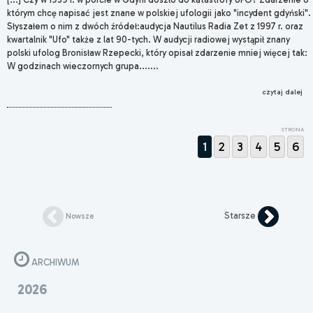
którym chcę napisać jest znane w polskiej ufologii jako "incydent gdyński".
Słyszałem o nim z dwóch źródeł:audycja Nautilus Radia Zet z 1997 r. oraz
kwartalnik "Ufo" także z lat 90-tych. W audycji radiowej wystąpił znany
polski ufolog Bronisław Rzepecki, który opisał zdarzenie mniej więcej tak:
W godzinach wieczornych grupa.......
czytaj dalej
STRONA
1
2
3
4
5
6
Starsze
Nowsze
ARCHIWUM
2026