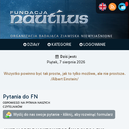
DZIAŁY
KATEGORIE
LOGOWANIE
Dziś jest:
Piątek, 7 sierpnia 2026
Wszystko powinno być tak proste, jak to tylko możliwe, ale nie prostsze.
/Albert Einstein/
Pytania do FN
ODPOWIEDZI NA PYTANIA NASZYCH
CZYTELNIKÓW
Wyślij do nas swoje pytanie - kliknij, aby rozwinąć formularz