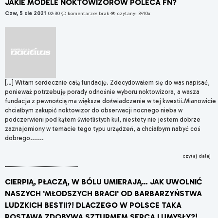
JAKIE MODELE NOKTOWIZORÓW POLECA FN?
Czw, 5 sie 2021
02:30
komentarze: brak
czytany: 3410x
[…] Witam serdecznie całą fundację. Zdecydowałem się do was napisać,
ponieważ potrzebuję porady odnośnie wyboru noktowizora, a wasza
fundacja z pewnością ma większe doświadczenie w tej kwestii.Mianowicie
chciałbym zakupić noktowizor do obserwacji nocnego nieba w
podczerwieni pod kątem świetlistych kul, niestety nie jestem dobrze
zaznajomiony w temacie tego typu urządzeń, a chciałbym nabyć coś
dobrego.......
czytaj dalej
CIERPIĄ, PŁACZĄ, W BÓLU UMIERAJĄ… JAK UWOLNIĆ
NASZYCH 'MŁODSZYCH BRACI' OD BARBARZYŃSTWA
LUDZKICH BESTII?! DLACZEGO W POLSCE TAKA
POSTAWA ZDOBYWA SZTURMEM SERCA I UMYSŁY?!