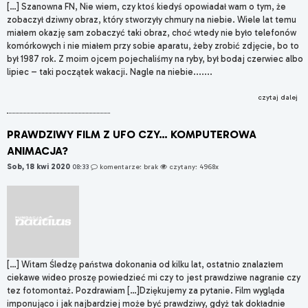
[…] Szanowna FN, Nie wiem, czy ktoś kiedyś opowiadał wam o tym, że
zobaczył dziwny obraz, który stworzyły chmury na niebie. Wiele lat temu
miałem okazję sam zobaczyć taki obraz, choć wtedy nie było telefonów
komórkowych i nie miałem przy sobie aparatu, żeby zrobić zdjęcie, bo to
był 1987 rok. Z moim ojcem pojechaliśmy na ryby, był bodaj czerwiec albo
lipiec – taki początek wakacji. Nagle na niebie.......
czytaj dalej
PRAWDZIWY FILM Z UFO CZY… KOMPUTEROWA
ANIMACJA?
Sob, 18 kwi 2020
08:33
komentarze: brak
czytany: 4968x
[…] Witam Śledzę państwa dokonania od kilku lat, ostatnio znalazłem
ciekawe wideo proszę powiedzieć mi czy to jest prawdziwe nagranie czy
tez fotomontaż. Pozdrawiam […]Dziękujemy za pytanie. Film wygląda
imponująco i jak najbardziej może być prawdziwy, gdyż tak dokładnie