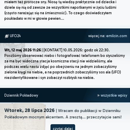
miałem też prorocze sny. Niosę tą wiedzę praktycznie od dziecka i
dziele się nią od zawsze ze wszystkimi napotkanymi w życiu ludźmi
(często narażając się na śmieszność). To czego doświadczyłem
poukładało w mi w głowie pewien...
UFO24
więcej na:
emilcin.com
Wt, 12 maj 2026 11:26
| [KONTAKT] 10.05.2026: godz ok 22:30.
Poszliśmy obserwować niebo i fotografować telefonem bo słyszeliśmy
za ma być widoczna stacja kosmiczna stacji nie widzieliśmy, ale
podczas wielu nastu zdjęć po obejrzeniu na jednym zobaczyliśmy
zielone kręgi na niebie, a na poprzednich zobaczyliśmy sos ala (UFO)
niezidentyfikowane i syn zobaczył rozbłysk na niebie.
Dziennik Pokładowy
wszystkie wpisy
Wtorek, 28 lipca 2026
| Wracam do publikacji w Dzienniku
Pokładowym mocnym akcentem. A zresztą... przeczytajcie sami!
czytaj dalej