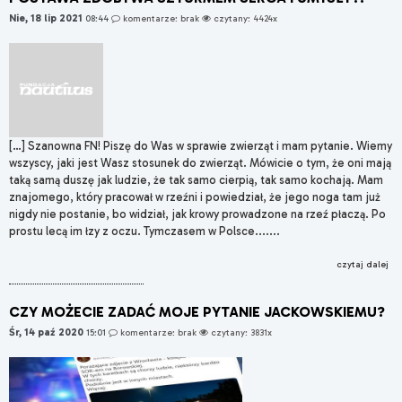
Nie, 18 lip 2021
08:44
komentarze: brak
czytany: 4424x
[…] Szanowna FN! Piszę do Was w sprawie zwierząt i mam pytanie. Wiemy
wszyscy, jaki jest Wasz stosunek do zwierząt. Mówicie o tym, że oni mają
taką samą duszę jak ludzie, że tak samo cierpią, tak samo kochają. Mam
znajomego, który pracował w rzeźni i powiedział, że jego noga tam już
nigdy nie postanie, bo widział, jak krowy prowadzone na rzeź płaczą. Po
prostu lecą im łzy z oczu. Tymczasem w Polsce.......
czytaj dalej
CZY MOŻECIE ZADAĆ MOJE PYTANIE JACKOWSKIEMU?
Śr, 14 paź 2020
15:01
komentarze: brak
czytany: 3831x