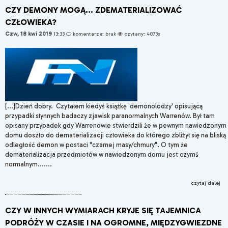
CZY DEMONY MOGĄ... ZDEMATERIALIZOWAĆ
CZŁOWIEKA?
Czw, 18 kwi 2019
13:33
komentarze: brak
czytany: 4073x
[...]Dzień dobry. Czytałem kiedyś książkę 'demonolodzy' opisującą
przypadki słynnych badaczy zjawisk paranormalnych Warrenów. Był tam
opisany przypadek gdy Warrenowie stwierdzili że w pewnym nawiedzonym
domu doszło do dematerializacji człowieka do którego zbliżył się na bliską
odległość demon w postaci "czarnej masy/chmury". O tym że
dematerializacja przedmiotów w nawiedzonym domu jest czymś
normalnym.......
czytaj dalej
CZY W INNYCH WYMIARACH KRYJE SIĘ TAJEMNICA
PODRÓŻY W CZASIE I NA OGROMNE, MIĘDZYGWIEZDNE