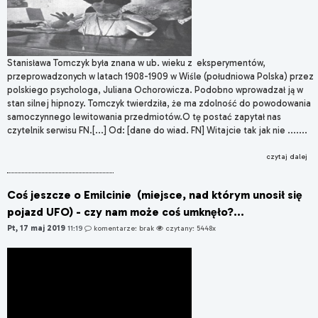
Stanisława Tomczyk była znana w ub. wieku z eksperymentów,
przeprowadzonych w latach 1908-1909 w Wiśle (południowa Polska) przez
polskiego psychologa, Juliana Ochorowicza. Podobno wprowadzał ją w
stan silnej hipnozy. Tomczyk twierdziła, że ma zdolność do powodowania
samoczynnego lewitowania przedmiotów.O tę postać zapytał nas
czytelnik serwisu FN.[...] Od: [dane do wiad. FN] Witajcie tak jak nie .......
czytaj dalej
Coś jeszcze o Emilcinie (miejsce, nad którym unosił się
pojazd UFO) - czy nam może coś umknęło?...
Pt, 17 maj 2019
11:19
komentarze: brak
czytany: 5448x