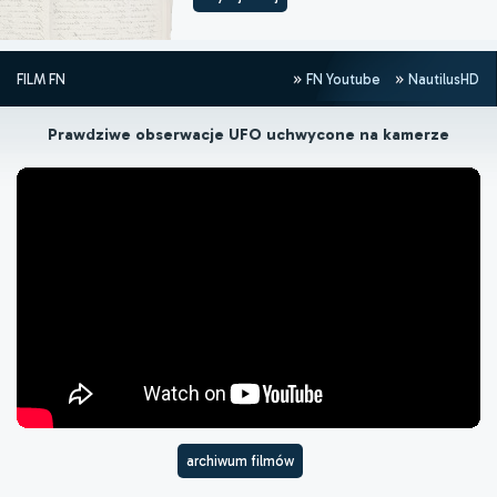
FILM FN
FN Youtube
NautilusHD
Prawdziwe obserwacje UFO uchwycone na kamerze
archiwum filmów