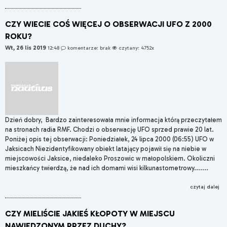
CZY WIECIE COŚ WIĘCEJ O OBSERWACJI UFO Z 2000
ROKU?
Wt, 26 lis 2019
12:48
komentarze: brak
czytany: 4752x
Dzień dobry, Bardzo zainteresowała mnie informacja którą przeczytałem
na stronach radia RMF. Chodzi o obserwację UFO sprzed prawie 20 lat.
Poniżej opis tej obserwacji: Poniedziałek, 24 lipca 2000 (06:55) UFO w
Jaksicach Niezidentyfikowany obiekt latający pojawił się na niebie w
miejscowości Jaksice, niedaleko Proszowic w małopolskiem. Okoliczni
mieszkańcy twierdzą, że nad ich domami wisi kilkunastometrowy.......
czytaj dalej
CZY MIELIŚCIE JAKIEŚ KŁOPOTY W MIEJSCU
NAWIEDZONYM PRZEZ DUCHY?