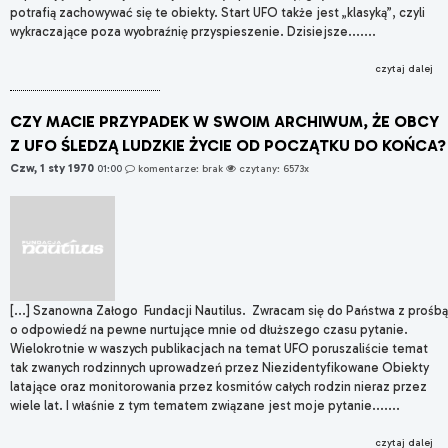
potrafią zachowywać się te obiekty. Start UFO także jest „klasyką”, czyli
wykraczające poza wyobraźnię przyspieszenie. Dzisiejsze.......
czytaj dalej
CZY MACIE PRZYPADEK W SWOIM ARCHIWUM, ŻE OBCY
Z UFO ŚLEDZĄ LUDZKIE ŻYCIE OD POCZĄTKU DO KOŃCA?
Czw, 1 sty 1970
01:00
komentarze: brak
czytany: 6573x
[...] Szanowna Załogo Fundacji Nautilus. Zwracam się do Państwa z prośbą
o odpowiedź na pewne nurtujące mnie od dłuższego czasu pytanie.
Wielokrotnie w waszych publikacjach na temat UFO poruszaliście temat
tak zwanych rodzinnych uprowadzeń przez Niezidentyfikowane Obiekty
latające oraz monitorowania przez kosmitów całych rodzin nieraz przez
wiele lat. I właśnie z tym tematem związane jest moje pytanie.......
czytaj dalej