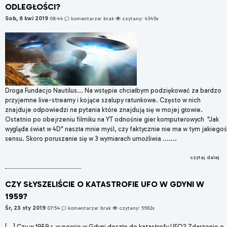
ODLEGŁOŚCI?
Sob, 6 kwi 2019
08:44
komentarze: brak
czytany: 4349x
Droga Fundacjo Nautilus... Na wstępie chciałbym podziękować za bardzo
przyjemne live-streamy i kojące szalupy ratunkowe. Często w nich
znajduje odpowiedzi na pytania które znajdują się w mojej głowie.
Ostatnio po obejrzeniu filmiku na YT odnośnie gier komputerowych "Jak
wygląda świat w 4D" naszła mnie myśl, czy faktycznie nie ma w tym jakiegoś
sensu. Skoro poruszanie się w 3 wymiarach umożliwia .......
czytaj dalej
CZY SŁYSZELIŚCIE O KATASTROFIE UFO W GDYNI W
1959?
Śr, 23 sty 2019
07:54
komentarze: brak
czytany: 5982x
[...] Czy w 1959 r. w porcie w Gdyni doszło do katastrofy UFO? Zdarzenie o