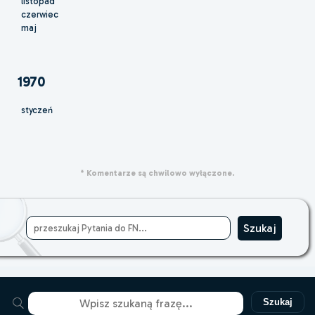
listopad
czerwiec
maj
1970
styczeń
* Komentarze są chwilowo wyłączone.
Szukaj