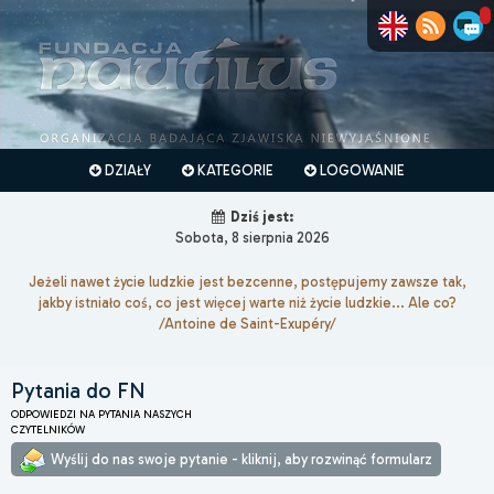
DZIAŁY
KATEGORIE
LOGOWANIE
Dziś jest:
Sobota, 8 sierpnia 2026
Jeżeli nawet życie ludzkie jest bezcenne, postępujemy zawsze tak,
jakby istniało coś, co jest więcej warte niż życie ludzkie... Ale co?
/Antoine de Saint-Exupéry/
Pytania do FN
ODPOWIEDZI NA PYTANIA NASZYCH
CZYTELNIKÓW
Wyślij do nas swoje pytanie - kliknij, aby rozwinąć formularz