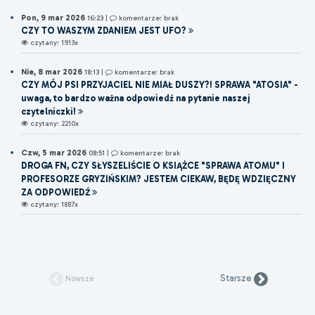
Pon, 9 mar 2026
16:23
|
komentarze: brak
CZY TO WASZYM ZDANIEM JEST UFO?
czytany: 1913x
Nie, 8 mar 2026
18:13
|
komentarze: brak
CZY MÓJ PSI PRZYJACIEL NIE MIAŁ DUSZY?! SPRAWA "ATOSIA" -
uwaga, to bardzo ważna odpowiedź na pytanie naszej
czytelniczki!
czytany: 2210x
Czw, 5 mar 2026
08:51
|
komentarze: brak
DROGA FN, CZY SŁYSZELIŚCIE O KSIĄŻCE "SPRAWA ATOMU" I
PROFESORZE GRYZIŃSKIM? JESTEM CIEKAW, BĘDĘ WDZIĘCZNY
ZA ODPOWIEDŹ
czytany: 1887x
Starsze
Nowsze