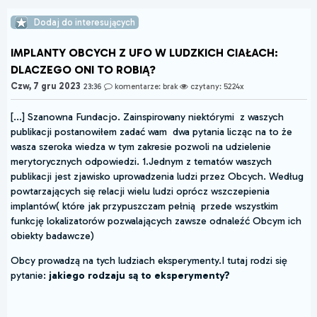
Dodaj do interesujących
IMPLANTY OBCYCH Z UFO W LUDZKICH CIAŁACH:
DLACZEGO ONI TO ROBIĄ?
Czw, 7 gru 2023
23:36
komentarze: brak
czytany: 5224x
[...] Szanowna Fundacjo. Zainspirowany niektórymi z waszych
publikacji postanowiłem zadać wam dwa pytania licząc na to że
wasza szeroka wiedza w tym zakresie pozwoli na udzielenie
merytorycznych odpowiedzi. 1.Jednym z tematów waszych
publikacji jest zjawisko uprowadzenia ludzi przez Obcych. Według
powtarzających się relacji wielu ludzi oprócz wszczepienia
implantów( które jak przypuszczam pełnią przede wszystkim
funkcję lokalizatorów pozwalających zawsze odnaleźć Obcym ich
obiekty badawcze)
Obcy prowadzą na tych ludziach eksperymenty.I tutaj rodzi się
pytanie:
jakiego rodzaju są to eksperymenty?