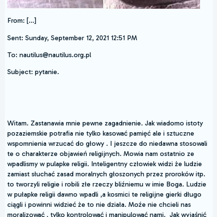
From: […]
Sent: Sunday, September 12, 2021 12:51 PM
To: nautilus@nautilus.org.pl
Subject: pytanie.
Witam. Zastanawia mnie pewne zagadnienie. Jak wiadomo istoty
pozaziemskie potrafia nie tylko kasować pamięć ale i sztuczne
wspomnienia wrzucać do głowy . I jeszcze do niedawna stosowali
te o charakterze objawień religijnych. Mowia nam ostatnio ze
wpadlismy w pulapke religii. Inteligentny człowiek widzi że ludzie
zamiast słuchać zasad moralnych głoszonych przez proroków itp.
to tworzyli religie i robili złe rzeczy bliźniemu w imie Boga. Ludzie
w pułapke religii dawno wpadli ,a kosmici te religijne gierki długo
ciągli i powinni widzieć że to nie działa. Moźe nie chcieli nas
moralizować , tylko kontrolować i manipulować nami. Jak wyjaśnić