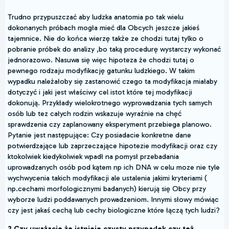
Trudno przypuszczać aby ludzka anatomia po tak wielu
dokonanych próbach mogła mieć dla Obcych jeszcze jakieś
tajemnice. Nie do końca wierzę także ze chodzi tutaj tylko o
pobranie próbek do analizy ,bo taką procedurę wystarczy wykonać
jednorazowo. Nasuwa się więc hipoteza że chodzi tutaj o
pewnego rodzaju modyfikację gatunku ludzkiego. W takim
wypadku należałoby się zastanowić czego ta modyfikacja miałaby
dotyczyć i jaki jest właściwy cel istot które tej modyfikacji
dokonują. Przykłady wielokrotnego wyprowadzania tych samych
osób lub tez całych rodzin wskazuje wyraźnie na chęć
sprawdzenia czy zaplanowany eksperyment przebiega planowo.
Pytanie jest następujące: Czy posiadacie konkretne dane
potwierdzające lub zaprzeczające hipotezie modyfikacji oraz czy
ktokolwiek kiedykolwiek wpadł na pomysł przebadania
uprowadzanych osób pod kątem np ich DNA w celu moze nie tyle
wychwycenia takich modyfikacji ale ustalenia jakimi kryteriami (
np.cechami morfologicznymi badanych) kierują się Obcy przy
wyborze ludzi poddawanych prowadzeniom. Innymi słowy mówiąc
czy jest jakaś cechą lub cechy biologiczne które łączą tych ludzi?
2.Czy uważacie że istnieje czysty przypadek czy też