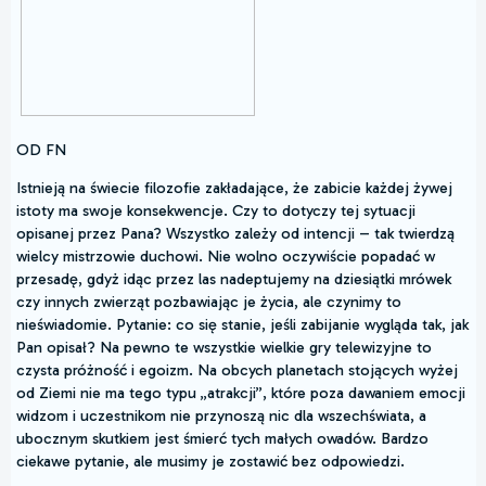
OD FN
Istnieją na świecie filozofie zakładające, że zabicie każdej żywej
istoty ma swoje konsekwencje. Czy to dotyczy tej sytuacji
opisanej przez Pana? Wszystko zależy od intencji – tak twierdzą
wielcy mistrzowie duchowi. Nie wolno oczywiście popadać w
przesadę, gdyż idąc przez las nadeptujemy na dziesiątki mrówek
czy innych zwierząt pozbawiając je życia, ale czynimy to
nieświadomie. Pytanie: co się stanie, jeśli zabijanie wygląda tak, jak
Pan opisał? Na pewno te wszystkie wielkie gry telewizyjne to
czysta próżność i egoizm. Na obcych planetach stojących wyżej
od Ziemi nie ma tego typu „atrakcji”, które poza dawaniem emocji
widzom i uczestnikom nie przynoszą nic dla wszechświata, a
ubocznym skutkiem jest śmierć tych małych owadów. Bardzo
ciekawe pytanie, ale musimy je zostawić bez odpowiedzi.