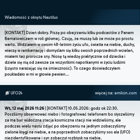
Wiadomość z okrętu Nautilus
[KONTAKT] Dzień dobry. Piszę po obejrzeniu kilku podcastów z Panem
Bernatowiczem w roli głównej. Czuję, że muszę lub że może po prostu
warto. Widziałem w swoim 48-letnim życiu ufo, światła na niebie, duchy,
wierzę w reinkarnację i domyślam się kilku swoich poprzednich wcieleń,
miałem też prorocze sny. Niosę tą wiedzę praktycznie od dziecka i
dziele się nią od zawsze ze wszystkimi napotkanymi w życiu ludźmi
(często narażając się na śmieszność). To czego doświadczyłem
poukładało w mi w głowie pewien...
UFO24
więcej na:
emilcin.com
Wt, 12 maj 2026 11:26
| [KONTAKT] 10.05.2026: godz ok 22:30.
Poszliśmy obserwować niebo i fotografować telefonem bo słyszeliśmy
za ma być widoczna stacja kosmiczna stacji nie widzieliśmy, ale
podczas wielu nastu zdjęć po obejrzeniu na jednym zobaczyliśmy
zielone kręgi na niebie, a na poprzednich zobaczyliśmy sos ala (UFO)
niezidentyfikowane i syn zobaczył rozbłysk na niebie.