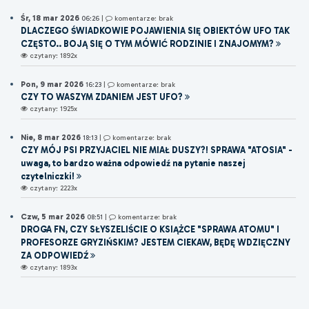
Śr, 18 mar 2026
06:26
|
komentarze: brak
DLACZEGO ŚWIADKOWIE POJAWIENIA SIĘ OBIEKTÓW UFO TAK
CZĘSTO.. BOJĄ SIĘ O TYM MÓWIĆ RODZINIE I ZNAJOMYM?
czytany: 1892x
Pon, 9 mar 2026
16:23
|
komentarze: brak
CZY TO WASZYM ZDANIEM JEST UFO?
czytany: 1925x
Nie, 8 mar 2026
18:13
|
komentarze: brak
CZY MÓJ PSI PRZYJACIEL NIE MIAŁ DUSZY?! SPRAWA "ATOSIA" -
uwaga, to bardzo ważna odpowiedź na pytanie naszej
czytelniczki!
czytany: 2223x
Czw, 5 mar 2026
08:51
|
komentarze: brak
DROGA FN, CZY SŁYSZELIŚCIE O KSIĄŻCE "SPRAWA ATOMU" I
PROFESORZE GRYZIŃSKIM? JESTEM CIEKAW, BĘDĘ WDZIĘCZNY
ZA ODPOWIEDŹ
czytany: 1893x