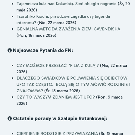
Tajemnicza kula nad Kolumbią. Sieć obiegło nagranie
(Śr, 20
maja 2026)
Tsuruhiko Kiuchi: prawdziwa zagadka czy legenda
internetu?
(Nie, 22 marca 2026)
GENIALNA METODA ZWAŻENIA ZIEMI CAVENDISHA
(Pon, 16 marca 2026)
Najnowsze Pytania do FN:
CZY MOŻECIE PRZESŁAĆ 'FILM Z KULĄ'?
(Nie, 22 marca
2026)
DLACZEGO ŚWIADKOWIE POJAWIENIA SIĘ OBIEKTÓW
UFO TAK CZĘSTO.. BOJĄ SIĘ O TYM MÓWIĆ RODZINIE I
ZNAJOMYM?
(Śr, 18 marca 2026)
CZY TO WASZYM ZDANIEM JEST UFO?
(Pon, 9 marca
2026)
Ostatnie porady w Szalupie Ratunkowej:
CIERPIENIE RODZI SIĘ Z PRZYWIĄZANIA
(Śr, 18 marca