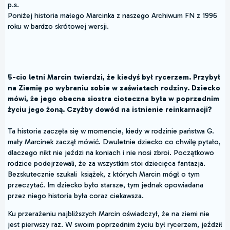
p.s.
Poniżej historia małego Marcinka z naszego Archiwum FN z 1996
roku w bardzo skrótowej wersji.
5-cio letni Marcin twierdzi, że kiedyś był rycerzem. Przybył
na Ziemię po wybraniu sobie w zaświatach rodziny. Dziecko
mówi, że jego obecna siostra cioteczna była w poprzednim
życiu jego żoną. Czyżby dowód na istnienie reinkarnacji?
Ta historia zaczęła się w momencie, kiedy w rodzinie państwa G.
mały Marcinek zaczął mówić. Dwuletnie dziecko co chwilę pytało,
dlaczego nikt nie jeździ na koniach i nie nosi zbroi. Początkowo
rodzice podejrzewali, że za wszystkim stoi dziecięca fantazja.
Bezskutecznie szukali książek, z których Marcin mógł o tym
przeczytać. Im dziecko było starsze, tym jednak opowiadana
przez niego historia była coraz ciekawsza.
Ku przerażeniu najbliższych Marcin oświadczył, że na ziemi nie
jest pierwszy raz. W swoim poprzednim życiu był rycerzem, jeździł