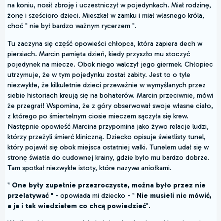
na koniu, nosił zbroję i uczestniczył w pojedynkach. Miał rodzinę,
żonę i sześcioro dzieci. Mieszkał w zamku i miał własnego króla,
choć " nie był bardzo ważnym rycerzem ".
Tu zaczyna się część opowieści chłopca, która zapiera dech w
piersiach. Marcin pamięta dzień, kiedy przyszło mu stoczyć
pojedynek na miecze. Obok niego walczył jego giermek. Chłopiec
utrzymuje, że w tym pojedynku został zabity. Jest to o tyle
niezwykłe, że kilkuletnie dzieci przeważnie w wymyślanych przez
siebie historiach kreują się na bohaterów. Marcin przeciwnie, mówi
że przegrał! Wspomina, że z góry obserwował swoje własne ciało,
z którego po śmiertelnym ciosie mieczem sączyła się krew.
Następnie opowieść Marcina przypomina jako żywo relacje ludzi,
którzy przeżyli śmierć kliniczną. Dziecko opisuje świetlisty tunel,
który pojawił się obok miejsca ostatniej walki. Tunelem udał się w
stronę światła do cudownej krainy, gdzie było mu bardzo dobrze.
Tam spotkał niezwykłe istoty, które nazywa aniołkami.
"
One były zupełnie przezroczyste, można było przez nie
przelatywać
" - opowiada mi dziecko - "
Nie musieli nic mówić,
a ja i tak wiedziałem co chcą powiedzieć
".