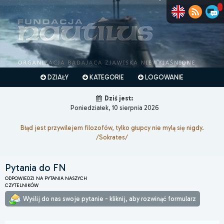
DZIAŁY
KATEGORIE
LOGOWANIE
Dziś jest:
Poniedziałek, 10 sierpnia 2026
Błąd jest przywilejem filozofów, tylko głupcy nie mylą się nigdy.
/Sokrates/
Pytania do FN
ODPOWIEDZI NA PYTANIA NASZYCH
CZYTELNIKÓW
Wyślij do nas swoje pytanie - kliknij, aby rozwinąć formularz