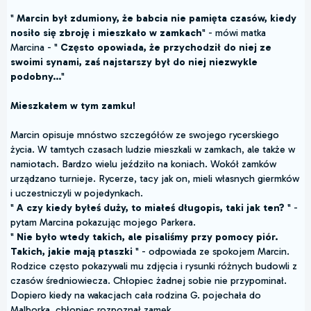
"
Marcin był zdumiony, że babcia nie pamięta czasów, kiedy
nosiło się zbroję i mieszkało w zamkach
" - mówi matka
Marcina - "
Często opowiada, że przychodził do niej ze
swoimi synami, zaś najstarszy był do niej niezwykle
podobny...
"
Mieszkałem w tym zamku!
Marcin opisuje mnóstwo szczegółów ze swojego rycerskiego
życia. W tamtych czasach ludzie mieszkali w zamkach, ale także w
namiotach. Bardzo wielu jeździło na koniach. Wokół zamków
urządzano turnieje. Rycerze, tacy jak on, mieli własnych giermków
i uczestniczyli w pojedynkach.
"
A czy kiedy byłeś duży, to miałeś długopis, taki jak ten?
" -
pytam Marcina pokazując mojego Parkera.
"
Nie było wtedy takich, ale pisaliśmy przy pomocy piór.
Takich, jakie mają ptaszki
" - odpowiada ze spokojem Marcin.
Rodzice często pokazywali mu zdjęcia i rysunki różnych budowli z
czasów średniowiecza. Chłopiec żadnej sobie nie przypominał.
Dopiero kiedy na wakacjach cała rodzina G. pojechała do
Malborka, chłopiec rozpoznał zamek.