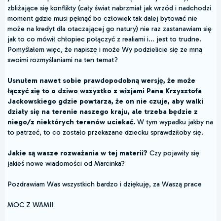
zbliżające się konflikty (cały świat nabrzmiał jak wrzód i nadchodzi
moment gdzie musi pęknąć bo człowiek tak dalej bytować nie
może na kredyt dla otaczającej go natury) nie raz zastanawiam się
jak to co mówił chłopiec połączyć z realiami i… jest to trudne.
Pomyślałem więc, że napiszę i może Wy podzielicie się ze mną
swoimi rozmyślaniami na ten temat?
Usnułem nawet sobie prawdopodobną wersję, że może
łączyć się to o dziwo wszystko z wizjami Pana Krzysztofa
Jackowskiego gdzie powtarza, że on nie czuje, aby walki
działy się na terenie naszego kraju, ale trzeba będzie z
niego/z niektórych terenów uciekać.
W tym wypadku jakby na
to patrzeć, to co zostało przekazane dziecku sprawdziłoby się.
Jakie są wasze rozważania w tej materii?
Czy pojawiły się
jakieś nowe wiadomości od Marcinka?
Pozdrawiam Was wszystkich bardzo i dziękuję, za Waszą prace
MOC Z WAMI!