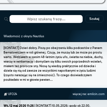
Szukaj
Wiadomość z okrętu Nautilus
[KONTAKT] Dzień dobry. Piszę po obejrzeniu kilku podcastów z Panem
Bernatowiczem w roli głównej. Czuję, że muszę lub że może po prostu
warto. Widziałem w swoim 48-letnim życiu ufo, światła na niebie, duchy,
wierzę w reinkarnację i domyślam się kilku swoich poprzednich wcieleń,
miałem też prorocze sny. Niosę tą wiedzę praktycznie od dziecka i
dziele się nią od zawsze ze wszystkimi napotkanymi w życiu ludźmi
(często narażając się na śmieszność). To czego doświadczyłem
poukładało w mi w głowie pewien...
UFO24
więcej na:
emilcin.com
Wt, 12 maj 2026 11:26
| [KONTAKT] 10.05.2026: godz ok 22:30.