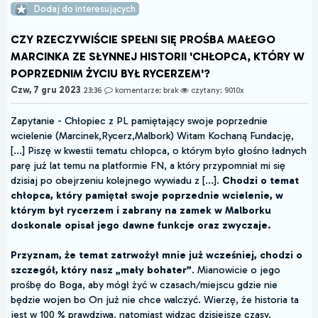
Dodaj do interesujących
CZY RZECZYWIŚCIE SPEŁNI SIĘ PROŚBA MAŁEGO
MARCINKA ZE SŁYNNEJ HISTORII 'CHŁOPCA, KTÓRY W
POPRZEDNIM ŻYCIU BYŁ RYCERZEM'?
Czw, 7 gru 2023
23:36
komentarze: brak
czytany: 9010x
Zapytanie - Chłopiec z PL pamiętający swoje poprzednie
wcielenie (Marcinek,Rycerz,Malbork) Witam Kochaną Fundację,
[...] Piszę w kwestii tematu chłopca, o którym było głośno ładnych
parę już lat temu na platformie FN, a który przypomniał mi się
dzisiaj po obejrzeniu kolejnego wywiadu z [...].
Chodzi o temat
chłopca, który pamiętał swoje poprzednie wcielenie, w
którym był rycerzem i zabrany na zamek w Malborku
doskonale opisał jego dawne funkcje oraz zwyczaje.
Przyznam, że temat zatrwożył mnie już wcześniej, chodzi o
szczegół, który nasz „mały bohater”
. Mianowicie o jego
prośbę do Boga, aby mógł żyć w czasach/miejscu gdzie nie
będzie wojen bo On już nie chce walczyć. Wierzę, że historia ta
jest w 100 % prawdziwa, natomiast widząc dzisiejsze czasy,