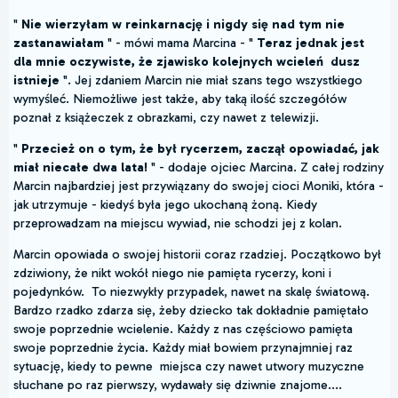
"
Nie wierzyłam w reinkarnację i nigdy się nad tym nie
zastanawiałam
" - mówi mama Marcina - "
Teraz jednak jest
dla mnie oczywiste, że zjawisko kolejnych wcieleń dusz
istnieje
". Jej zdaniem Marcin nie miał szans tego wszystkiego
wymyśleć. Niemożliwe jest także, aby taką ilość szczegółów
poznał z książeczek z obrazkami, czy nawet z telewizji.
"
Przecież on o tym, że był rycerzem, zaczął opowiadać, jak
miał niecałe dwa lata!
" - dodaje ojciec Marcina. Z całej rodziny
Marcin najbardziej jest przywiązany do swojej cioci Moniki, która -
jak utrzymuje - kiedyś była jego ukochaną żoną. Kiedy
przeprowadzam na miejscu wywiad, nie schodzi jej z kolan.
Marcin opowiada o swojej historii coraz rzadziej. Początkowo był
zdziwiony, że nikt wokół niego nie pamięta rycerzy, koni i
pojedynków. To niezwykły przypadek, nawet na skalę światową.
Bardzo rzadko zdarza się, żeby dziecko tak dokładnie pamiętało
swoje poprzednie wcielenie. Każdy z nas częściowo pamięta
swoje poprzednie życia. Każdy miał bowiem przynajmniej raz
sytuację, kiedy to pewne miejsca czy nawet utwory muzyczne
słuchane po raz pierwszy, wydawały się dziwnie znajome....