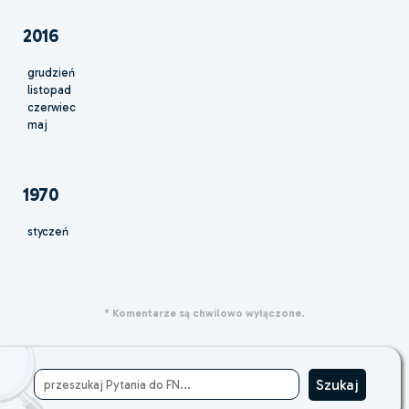
2016
grudzień
listopad
czerwiec
maj
1970
styczeń
* Komentarze są chwilowo wyłączone.