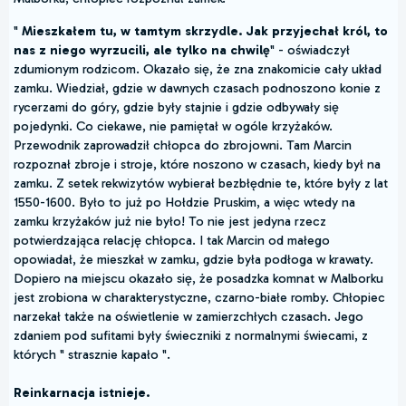
"
Mieszkałem tu, w tamtym skrzydle. Jak przyjechał król, to
nas z niego wyrzucili, ale tylko na chwilę
" - oświadczył
zdumionym rodzicom. Okazało się, że zna znakomicie cały układ
zamku. Wiedział, gdzie w dawnych czasach podnoszono konie z
rycerzami do góry, gdzie były stajnie i gdzie odbywały się
pojedynki. Co ciekawe, nie pamiętał w ogóle krzyżaków.
Przewodnik zaprowadził chłopca do zbrojowni. Tam Marcin
rozpoznał zbroje i stroje, które noszono w czasach, kiedy był na
zamku. Z setek rekwizytów wybierał bezbłędnie te, które były z lat
1550-1600. Było to już po Hołdzie Pruskim, a więc wtedy na
zamku krzyżaków już nie było! To nie jest jedyna rzecz
potwierdzająca relację chłopca. I tak Marcin od małego
opowiadał, że mieszkał w zamku, gdzie była podłoga w krawaty.
Dopiero na miejscu okazało się, że posadzka komnat w Malborku
jest zrobiona w charakterystyczne, czarno-białe romby. Chłopiec
narzekał także na oświetlenie w zamierzchłych czasach. Jego
zdaniem pod sufitami były świeczniki z normalnymi świecami, z
których " strasznie kapało ".
Reinkarnacja istnieje.