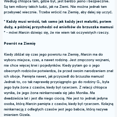
Według chłopca tam, gdzie był, jest bardzo jasno i bezpiecznie.
Są tam miliony takich ludzi, jak na Ziemi. Nie można jednak tam
przebywać wiecznie. Trzeba wrócić na Ziemię, aby dalej się uczyć.
"
Każdy musi wrócić, tak samo jak każdy jest malutki, potem
duży, a później przychodzi od aniołków do brzuszka mamusi
" - mówi Marcin dziwiąc się, że nie wiem tak oczywistych rzeczy.
Powrót na Ziemię
Kiedy zbliżał się czas jego powrotu na Ziemię, Marcin ma do
wyboru miejsce, czas, a nawet rodzinę. Jest zmęczony wojnami,
nie chce więcej krwi i pojedynków. Kiedy pytam go o jego
obecnych rodziców potwierdza, że przed swoim narodzeniem znał
ich oboje. Pamięta nawet, jak przyszedł do brzuszka mamusi!
Jednak to, co tak naprawdę przyciągnęło go do rodziny G., była
jego była żona z czasów, kiedy był rycerzem. Z relacji chłopca
wynika, że jego żona reinkarnowała się jako Monika. Ma
dwadzieścia lat i jest dla niego ciocią. Nie jest to jednak jedyna
osoba, którą Marcin pamięta z czasów, kiedy był rycerzem. Kolejną
reinkarnacją z odległych czasów jest jego babcia, którą nazywa
imieniem Gizela.