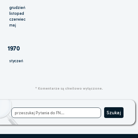
grudzień
listopad
czerwiec
maj
1970
styczeń
* Komentarze są chwilowo wyłączone.