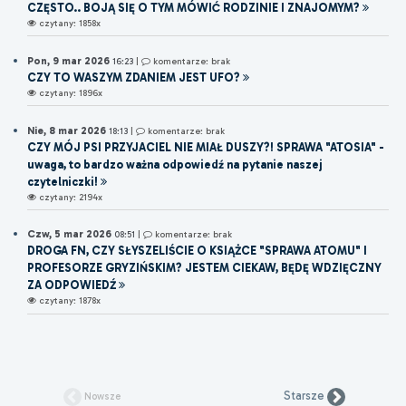
CZĘSTO.. BOJĄ SIĘ O TYM MÓWIĆ RODZINIE I ZNAJOMYM?
czytany: 1858x
Pon, 9 mar 2026
16:23
|
komentarze: brak
CZY TO WASZYM ZDANIEM JEST UFO?
czytany: 1896x
Nie, 8 mar 2026
18:13
|
komentarze: brak
CZY MÓJ PSI PRZYJACIEL NIE MIAŁ DUSZY?! SPRAWA "ATOSIA" -
uwaga, to bardzo ważna odpowiedź na pytanie naszej
czytelniczki!
czytany: 2194x
Czw, 5 mar 2026
08:51
|
komentarze: brak
DROGA FN, CZY SŁYSZELIŚCIE O KSIĄŻCE "SPRAWA ATOMU" I
PROFESORZE GRYZIŃSKIM? JESTEM CIEKAW, BĘDĘ WDZIĘCZNY
ZA ODPOWIEDŹ
czytany: 1878x
Starsze
Nowsze