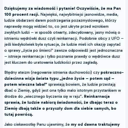
Dziękujemy za wiadomość i pytanie! Oczywiście, że ma Pan
100 procent racji.
Najwięksi, najwybitniejsi jasnowidze, media,
ludzie obdarzeni darem postrzegania pozazmysłowego, którzy
naprawdę mogą widzieć to, co jest ukryte przed wzrokiem
zwykłych ludzi – w sposób otwarty, zdecydowany, jasny mówią o
istnieniu wędrówki dusz czyli reinkarnacji. Podobnie obcy z UFO –
jeśli kiedykolwiek była sytuacja, że ludzie mieli ich okazję zapytać
o sprawy „życia po śmierci” zawsze odpowiedź jest jednoznaczna
– istnieje reinkarnacja i tylko poznanie prawdy o wędrówce dusz
jest kluczem do uratowania ludzkości przez zagładą.
Błędny ateizm (negowanie istnienia duchowości) czy
pokraczno-
dziecinna wizja świata typu „jedno życie – potem sąd –
potem wieczna laba!”
sprawiają bowiem, że ludzie przestają
dbać o Ziemię, gdyż jest ona tylko mało istotnym przystankiem w
drodze do „wiecznego byczenia się w raju”.
Reinkarnacja
sprawia, że ludzie nabiorą świadomości, że dbając teraz o
Ziemię dbają także o przyszły dom dla siebie samych, bo
tutaj powrócą.
Jako ciekawostkę Panu ujawnimy, że
my od dawna traktujemy