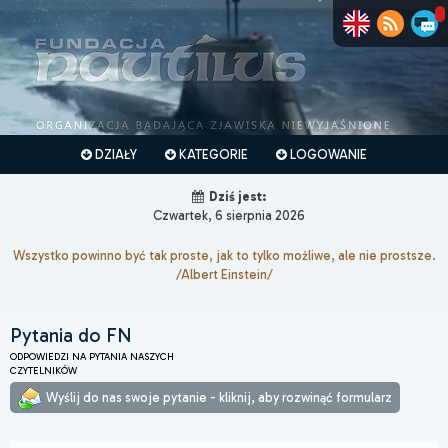
DZIAŁY
KATEGORIE
LOGOWANIE
Dziś jest:
Czwartek, 6 sierpnia 2026
Wszystko powinno być tak proste, jak to tylko możliwe, ale nie prostsze.
/Albert Einstein/
Pytania do FN
ODPOWIEDZI NA PYTANIA NASZYCH
CZYTELNIKÓW
Wyślij do nas swoje pytanie - kliknij, aby rozwinąć formularz