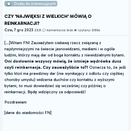
Dodaj do interesujących
CZY 'NAJWIĘKSI Z WIELKICH' MÓWIĄ O
REINKARNACJI?
Czw, 7 gru 2023
23:31
komentarze: brak
czytany: 6186x
[...]Witam FN! Zauważyłem ciekawą rzecz związaną z
najsłynniejszymi na świecie jasnowidzami, mediami i w ogóle
ludźmi, którzy mają dar od boga kontaktu z niewidzialnymi bytami.
Oni dosłownie wszyscy mówią, że istnieje wędrówka dusz
czyli reinkarnacja. Czy zauważyliście to?!
Oznacza to, że jeśli
tylko ktoś ma prawdziwy dar (nie wynikający z odlotu czy ciężkiej
choroby umysłu) widzenia duchów czy kontaktu z wyższymi
bytami, to musi dowiedzieć się wcześniej czy później o
reinkarnacji. Będę wdzięczny za odpowiedź!
Pozdrawiam
[dane do wiadomości FN]