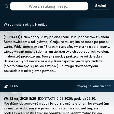
Szukaj
Wiadomość z okrętu Nautilus
[KONTAKT] Dzień dobry. Piszę po obejrzeniu kilku podcastów z Panem
Bernatowiczem w roli głównej. Czuję, że muszę lub że może po prostu
warto. Widziałem w swoim 48-letnim życiu ufo, światła na niebie, duchy,
wierzę w reinkarnację i domyślam się kilku swoich poprzednich wcieleń,
miałem też prorocze sny. Niosę tą wiedzę praktycznie od dziecka i
dziele się nią od zawsze ze wszystkimi napotkanymi w życiu ludźmi
(często narażając się na śmieszność). To czego doświadczyłem
poukładało w mi w głowie pewien...
UFO24
więcej na:
emilcin.com
Wt, 12 maj 2026 11:26
| [KONTAKT] 10.05.2026: godz ok 22:30.
Poszliśmy obserwować niebo i fotografować telefonem bo słyszeliśmy
za ma być widoczna stacja kosmiczna stacji nie widzieliśmy, ale
podczas wielu nastu zdjęć po obejrzeniu na jednym zobaczyliśmy