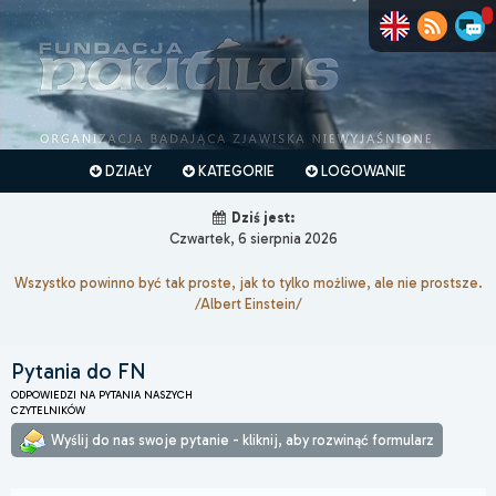
DZIAŁY
KATEGORIE
LOGOWANIE
Dziś jest:
Czwartek, 6 sierpnia 2026
Wszystko powinno być tak proste, jak to tylko możliwe, ale nie prostsze.
/Albert Einstein/
Pytania do FN
ODPOWIEDZI NA PYTANIA NASZYCH
CZYTELNIKÓW
Wyślij do nas swoje pytanie - kliknij, aby rozwinąć formularz