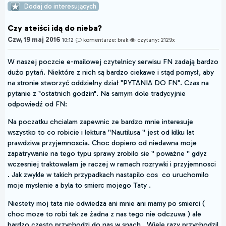
Dodaj do interesujących
Czy ateiści idą do nieba?
Czw, 19 maj 2016
10:12
komentarze: brak
czytany: 2129x
W naszej poczcie e-mailowej czytelnicy serwisu FN zadają bardzo
dużo pytań. Niektóre z nich są bardzo ciekawe i stąd pomysł, aby
na stronie stworzyć oddzielny dział "PYTANIA DO FN". Czas na
pytanie z "ostatnich godzin". Na samym dole tradycyjnie
odpowiedź od FN:
Na poczatku chcialam zapewnic ze bardzo mnie interesuje
wszystko to co robicie i lektura ''Nautilusa '' jest od kilku lat
prawdziwa przyjemnoscia. Choc dopiero od niedawna moje
zapatrywanie na tego typu sprawy zrobilo sie '' poważne '' gdyz
wczesniej traktowalam je raczej w ramach rozrywki i przyjemnosci
. Jak zwykle w takich przypadkach nastapilo cos co uruchomilo
moje myslenie a byla to smierc mojego Taty .
Niestety moj tata nie odwiedza ani mnie ani mamy po smierci (
choc moze to robi tak ze żadna z nas tego nie odczuwa ) ale
bardzo czesto przychodzi do nas w snach . Wiele razy przychodzil