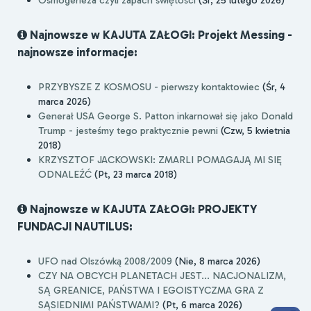
Osmogeneza czyli zapach świętości
(Śr, 25 lutego 2026)
Najnowsze w KAJUTA ZAŁOGI: Projekt Messing -
najnowsze informacje:
PRZYBYSZE Z KOSMOSU - pierwszy kontaktowiec
(Śr, 4
marca 2026)
Generał USA George S. Patton inkarnował się jako Donald
Trump - jesteśmy tego praktycznie pewni
(Czw, 5 kwietnia
2018)
KRZYSZTOF JACKOWSKI: ZMARLI POMAGAJĄ MI SIĘ
ODNALEŹĆ
(Pt, 23 marca 2018)
Najnowsze w KAJUTA ZAŁOGI: PROJEKTY
FUNDACJI NAUTILUS:
UFO nad Olszówką 2008/2009
(Nie, 8 marca 2026)
CZY NA OBCYCH PLANETACH JEST... NACJONALIZM,
SĄ GREANICE, PAŃSTWA I EGOISTYCZMA GRA Z
SĄSIEDNIMI PAŃSTWAMI?
(Pt, 6 marca 2026)