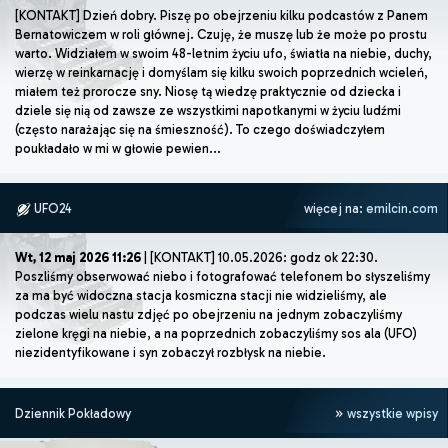
[KONTAKT] Dzień dobry. Piszę po obejrzeniu kilku podcastów z Panem
Bernatowiczem w roli głównej. Czuję, że muszę lub że może po prostu
warto. Widziałem w swoim 48-letnim życiu ufo, światła na niebie, duchy,
wierzę w reinkarnację i domyślam się kilku swoich poprzednich wcieleń,
miałem też prorocze sny. Niosę tą wiedzę praktycznie od dziecka i
dziele się nią od zawsze ze wszystkimi napotkanymi w życiu ludźmi
(często narażając się na śmieszność). To czego doświadczyłem
poukładało w mi w głowie pewien...
UFO24
więcej na:
emilcin.com
Wt, 12 maj 2026 11:26
| [KONTAKT] 10.05.2026: godz ok 22:30.
Poszliśmy obserwować niebo i fotografować telefonem bo słyszeliśmy
za ma być widoczna stacja kosmiczna stacji nie widzieliśmy, ale
podczas wielu nastu zdjęć po obejrzeniu na jednym zobaczyliśmy
zielone kręgi na niebie, a na poprzednich zobaczyliśmy sos ala (UFO)
niezidentyfikowane i syn zobaczył rozbłysk na niebie.
Dziennik Pokładowy
wszystkie wpisy