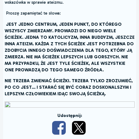
wskazówka w sprawie ateizmu.
Proszę zapamiętać te słowa:
JEST JEDNO CENTRUM, JEDEN PUNKT, DO KTÓREGO
WSZYSCY ZMIERZAMY. PROWADZI DO NIEGO WIELE
ŚCIEŻEK. JEDNA TO KATOLICYZM, INNA BUDDYZM, JESZCZE
INNA ATEIZM. KAŻDA Z TYCH ŚCIEŻEK JEST POTRZEBNA DO
ZDOBYCIA INNEGO DOŚWIADCZENIA DLA TEGO, KTÓRY JĄ
ZMIERZA. NIE MA ŚCIEŻEK LEPSZYCH LUB GORSZYCH. NIE
MA PRZYPADKU, ŻE JEST TYLE ŚCIEŻEK, ALE WSZYSTKIE
ONE PROWADZĄ DO TEGO SAMEGO ŹRÓDŁA.
NIE TRZEBA ZMIENIAĆ ŚCIEŻKI. TRZEBA TYLKO ZROZUMIEĆ,
PO CO JEST... I STARAĆ SIĘ BYĆ CORAZ DOSKONALSZYM I
LEPSZYM CZŁOWIEKIEM IDĄC SWOJĄ ŚCIEŻKĄ.
Udostępnij: