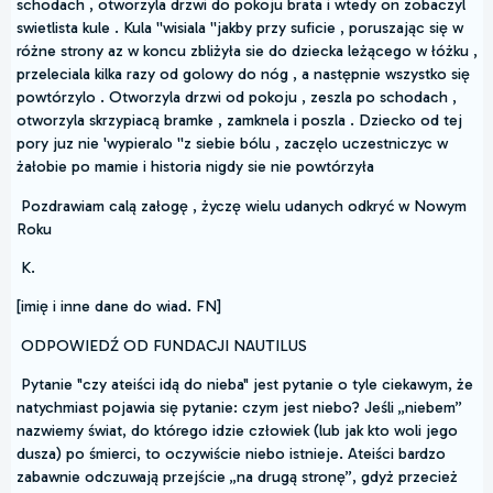
schodach , otworzyla drzwi do pokoju brata i wtedy on zobaczyl
swietlista kule . Kula ''wisiala ''jakby przy suficie , poruszając się w
różne strony az w koncu zbliżyła sie do dziecka leżącego w łóżku ,
przeleciala kilka razy od golowy do nóg , a następnie wszystko się
powtórzylo . Otworzyla drzwi od pokoju , zeszla po schodach ,
otworzyla skrzypiacą bramke , zamknela i poszla . Dziecko od tej
pory juz nie 'wypieralo ''z siebie bólu , zaczęlo uczestniczyc w
żałobie po mamie i historia nigdy sie nie powtórzyła
Pozdrawiam calą załogę , życzę wielu udanych odkryć w Nowym
Roku
K.
[imię i inne dane do wiad. FN]
ODPOWIEDŹ OD FUNDACJI NAUTILUS
Pytanie "czy ateiści idą do nieba" jest pytanie o tyle ciekawym, że
natychmiast pojawia się pytanie: czym jest niebo? Jeśli „niebem”
nazwiemy świat, do którego idzie człowiek (lub jak kto woli jego
dusza) po śmierci, to oczywiście niebo istnieje. Ateiści bardzo
zabawnie odczuwają przejście „na drugą stronę”, gdyż przecież