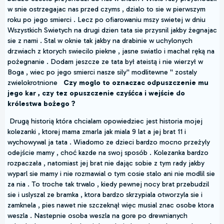
w snie ostrzegajac nas przed czyms , dzialo to sie w pierwszym
roku po jego smierci . Lecz po ofiarowaniu mszy swietej w dniu
Wszystkich Swietych na drugi dzien tata sie przysnil jakby żegnajac
sie z nami . Stal w oknie tak jakby na drabinie w uchylonych
drzwiach z ktorych swiecilo piekne , jasne swiatlo i machał ręką na
pożegnanie . Dodam jeszcze ze tata był ateistą i nie wierzył w
Boga , wiec po jego smierci nasze sily'' modlitewne '' zostaly
zwielokrotnione
Czy moglo to oznaczac odpuszczenie mu
jego kar , czy tez opuszczenie czyśćca i wejście do
królestwa bożego ?
Drugą historią która chcialam opowiedziec jest historia mojej
kolezanki , ktorej mama zmarla jak miala 9 lat a jej brat 11 i
wychowywal ja tata . Wiadomo ze dzieci bardzo mocno przeżyly
odejście mamy , choć kazde na swoj sposób . Kolezanka bardzo
rozpaczała , natomiast jej brat nie dając sobie z tym rady jakby
wyparl sie mamy i nie rozmawial o tym cosie stalo ani nie modlil sie
za nia . To troche tak trwalo , kiedy pewnej nocy brat przebudzil
sie i uslyszal ze bramka , ktora bardzo skrzypiala otworzyla sie i
zamknela , pies nawet nie szczeknął więc musial znac osobe ktora
weszla . Nastepnie osoba weszla na gore po drewnianych