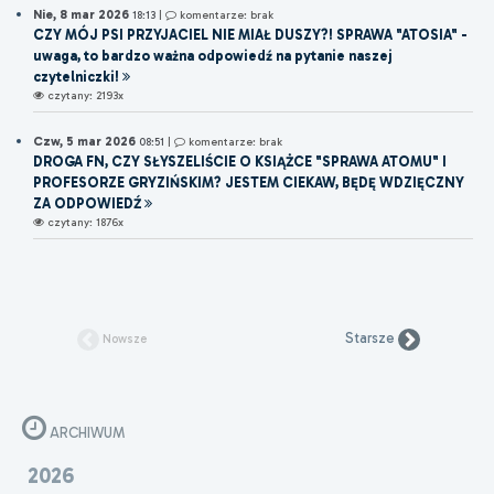
Nie, 8 mar 2026
18:13
|
komentarze: brak
CZY MÓJ PSI PRZYJACIEL NIE MIAŁ DUSZY?! SPRAWA "ATOSIA" -
uwaga, to bardzo ważna odpowiedź na pytanie naszej
czytelniczki!
czytany: 2193x
Czw, 5 mar 2026
08:51
|
komentarze: brak
DROGA FN, CZY SŁYSZELIŚCIE O KSIĄŻCE "SPRAWA ATOMU" I
PROFESORZE GRYZIŃSKIM? JESTEM CIEKAW, BĘDĘ WDZIĘCZNY
ZA ODPOWIEDŹ
czytany: 1876x
Starsze
Nowsze
ARCHIWUM
2026