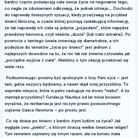
bardzo często poświęcają całe swoje życie na negowanie tego,
co nagle ze zdumieniem odkrywają, że jednak istnieje… Dochodzi
do naprawdę śmiesznych sytuacji, kiedy przeżywają na przykład
śmierć kliniczną, w czasie której poznają zaskakującą informację,
że tak naprawdę ich ciała są jedynie „pojazdami”, które napędza
prawdziwy kierowca, czyli właśnie „dusza” (lub ciało astralne). Po
powrocie z tamtego świata zmieniają się diametralnie, a ich
podejście do tematów „życia po śmierci” jest jednym z
najlepszych dowodów na to, że nic tak nie zmienia człowieka jak
„porządne wyjście z ciała”. Mieliśmy o tym okazję przekonać się
wiele razy.
Podsumowując: prosimy być spokojnym o losy Pani ojca – jest
tam, gdzie wszyscy będziemy, a nawet skąd tutaj przyszliśmy. To
wspniałe miejsce, które w pełni zasługuje na słowo "niebo". A że
stamtąd przyszliśmy? Fundacja Nautilus od lat mówi bowiem
wyraźnie, że reinkarnacja jest niczym prawo powszechnego
ciążenia Izaaca Newtona – po prostu jest.
Co się dzieje po śmierci z bardzo złymi ludźmi za życia? Jak
wygląda owo „piekło”, o którym straszą wielkie światowe religie?
Tym tematem zajmiemy się innym razem, ale na koniec mała