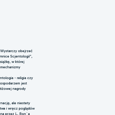
. Wystarczy obejrzeć
mnice Scjentologii”,
siążkę, w której
n. mechanizmy
tologia - religia czy
 gospodarzem jest
stiżowej nagrody
nację, ale niestety
ństwa i wręcz poglądów
ona przez L. Ron`a