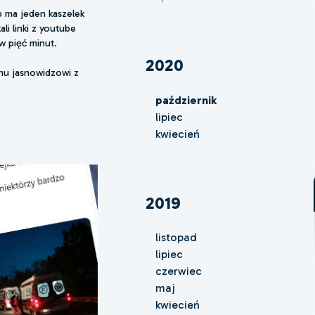
ób ma jeden kaszelek
ali linki z youtube
w pięć minut.
2020
nu jasnowidzowi z
październik
lipiec
kwiecień
2019
listopad
lipiec
czerwiec
maj
kwiecień