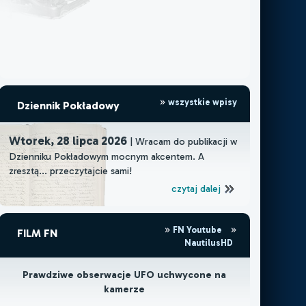
wszystkie wpisy
Dziennik Pokładowy
Wtorek, 28 lipca 2026
| Wracam do publikacji w
Dzienniku Pokładowym mocnym akcentem. A
zresztą... przeczytajcie sami!
czytaj dalej
FN Youtube
FILM FN
NautilusHD
Prawdziwe obserwacje UFO uchwycone na
kamerze