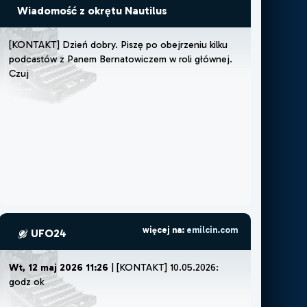
Wiadomość z okrętu Nautilus
[
K
O
N
T
A
K
T
]
D
z
i
e
ń
d
o
b
r
y
.
P
i
s
z
ę
p
o
o
b
e
j
r
z
e
n
i
u
k
i
l
k
u
p
o
d
c
a
s
t
ó
w
z
P
a
n
e
m
B
e
r
n
a
t
o
w
i
c
z
e
m
w
r
o
l
i
g
ł
ó
w
n
e
j
.
C
z
u
j
ę
,
ż
e
m
u
s
z
ę
l
u
b
ż
e
m
o
ż
więcej na:
emilcin.com
UFO24
Wt, 12 maj 2026 11:26
| [KONTAKT] 10.05.2026:
godz ok 22:30.