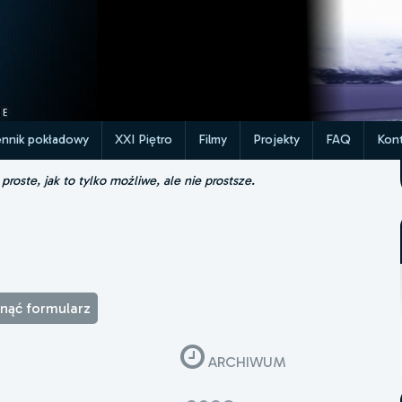
ennik pokładowy
XXI Piętro
Filmy
Projekty
FAQ
Kont
roste, jak to tylko możliwe, ale nie prostsze.
winąć formularz
ARCHIWUM