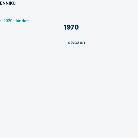
IENNIKU
ka-2020--kinder-
1970
styczeń