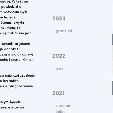
ć więcej. W każdym
o powiedział o
m wszystkim myśli.
2023
ie łacha z
 ściema, zwykła
 Rozumiem, że
grudzień
się myli to nie jest
i karetek, to jestem
ją kłopoty z
2022
szą w życiu i objawy,
węchu i smaku. Kim oni
maj
 co najwyżej zapalenie
 ich rodzin i
ła źle zdiagnozowana
2021
całym świecie
sierpień
tesa, a przecież
lipiec