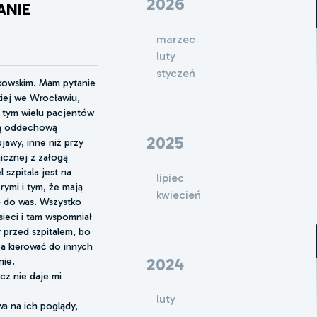
2026
ANIE
marzec
luty
styczeń
ckowskim. Mam pytanie
kiej we Wrocławiu,
 tym wielu pacjentów
ią oddechową
2025
awy, inne niż przy
nicznej z załogą
 szpitala jest na
lipiec
rymi i tym, że mają
kwiecień
ę do was. Wszystko
sieci i tam wspomniał
y przed szpitalem, bo
a kierować do innych
2024
nie.
cz nie daje mi
luty
wa na ich poglądy,