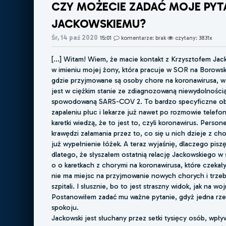
CZY MOŻECIE ZADAĆ MOJE PYT
JACKOWSKIEMU?
Śr, 14 paź 2020
15:01
komentarze: brak
czytany: 3831x
[...] Witam! Wiem, że macie kontakt z Krzysztofem Ja
w imieniu mojej żony, która pracuje w SOR na Borows
gdzie przyjmowane są osoby chore na koronawirusa, w
jest w ciężkim stanie ze zdiagnozowaną niewydolnośc
spowodowaną SARS-COV 2. To bardzo specyficzne obj
zapaleniu płuc i lekarze już nawet po rozmowie telefo
karetki wiedzą, że to jest to, czyli koronawirus. Personel
krawędzi załamania przez to, co się u nich dzieje z cho
już wypełnienie łóżek. A teraz wyjaśnię, dlaczego pisz
dlatego, że słyszałem ostatnią relację Jackowskiego w 
o o karetkach z chorymi na koronawirusa, które czekał
nie ma miejsc na przyjmowanie nowych chorych i trzeb
szpitali. I słusznie, bo to jest straszny widok, jak na woj
Postanowiłem zadać mu ważne pytanie, gdyż jedna rze
spokoju.
Jackowski jest słuchany przez setki tysięcy osób, wpły