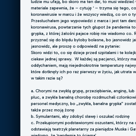
ludzie mu ufają, bo skoro ma ten dar, to musi wiedzie
materiale zapewnia, że – cytuję ‘ – trzyma się tego, c
koronawirusie w marcu i że wszyscy wiedzą, co on o ty
Przesłuchałem jego wypowiedzi z marca i jest tam darc
koronawirusa, powtarzanie tych głupot że pandemia to
grypka, z której żałośni pajace robię nie wiadomo co.
przyznać się do błędu byłoby bolesne, bo jasnowidz jak 
jasnowidz, ale proszę o odpowiedź na pytanie:
Skoro widzi to, co się dzieje przed szpitalami i te kolejk
ciekaw jednej sprawy. W każdej są pacjenci, którzy ma
oddychaniem, mają niejednokrotnie temperaturę najwyż
które dotknęły ich po raz pierwszy w życiu, jak utrata 
w takim razie są?
a. Chorymi na zwykłą grypę, przeziębienie, anginę, lub
płuc, a zwykła banalną chorobę rozdmuchali członkowie
personel medyczny, bo „zwykła, banalna grypka” zosta
także przez moją żonę
b. Symulantami, aby zdobyć sławę i oszukać rodzinę
c. Przekupionymi podstawionymi oszustami, którzy na 
odstawiają teatrzyk planetarny za pieniądze Muska i Ga
wiadomo, że ‘pandemia to ściema’