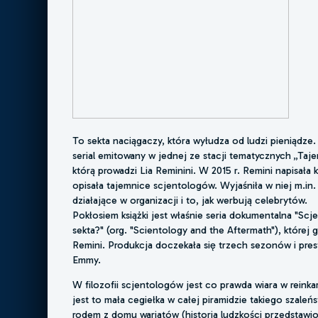
To sekta naciągaczy, która wyłudza od ludzi pieniądze
serial emitowany w jednej ze stacji tematycznych „Taje
którą prowadzi Lia Reminini. W 2015 r. Remini napisała k
opisała tajemnice scjentologów. Wyjaśniła w niej m.i
działające w organizacji i to, jak werbują celebrytów.
Pokłosiem książki jest właśnie seria dokumentalna "Scjen
sekta?" (org. "Scientology and the Aftermath"), której
Remini. Produkcja doczekała się trzech sezonów i pre
Emmy.
W filozofii scjentologów jest co prawda wiara w reinkar
jest to mała cegiełka w całej piramidzie takiego szale
rodem z domu wariatów (historia ludzkości przedstawi