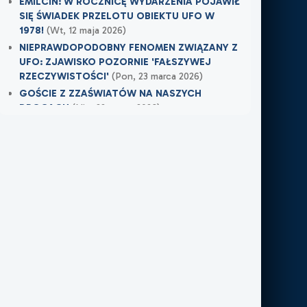
EMILCIN: W ROCZNICĘ WYDARZENIA POJAWIŁ
SIĘ ŚWIADEK PRZELOTU OBIEKTU UFO W
1978!
(Wt, 12 maja 2026)
NIEPRAWDOPODOBNY FENOMEN ZWIĄZANY Z
UFO: ZJAWISKO POZORNIE 'FAŁSZYWEJ
RZECZYWISTOŚCI'
(Pon, 23 marca 2026)
GOŚCIE Z ZZAŚWIATÓW NA NASZYCH
DROGACH
(Nie, 22 marca 2026)
Najnowsze w XXI Piętro:
MOJE DOŚWIADCZENIE Z NIEWIDZIALNĄ
OBECNOŚCIĄ
(Śr, 17 czerwca 2026)
TAMTEGO LATA COŚ ZAWISŁO NAD POLEM
(Nie, 31 maja 2026)
PO ŚMIERCI WRÓCIŁ DO MIEJSCA, W KTÓRYM
PRACOWAŁ
(Nie, 31 maja 2026)
Najnowsze w FN24:
Tajemnicza kula nad Kolumbią. Sieć obiegło