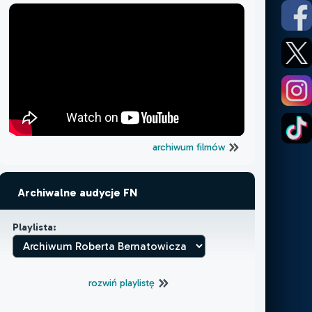
archiwum filmów
Archiwalne audycje FN
Playlista:
rozwiń playlistę