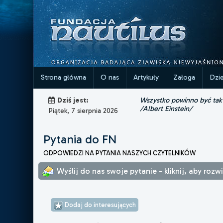
Strona główna
O nas
Artykuły
Załoga
Dzi
Wszystko powinno być tak p
Dziś jest:
/Albert Einstein/
Piątek, 7 sierpnia 2026
Pytania do FN
ODPOWIEDZI NA PYTANIA NASZYCH CZYTELNIKÓW
Wyślij do nas swoje pytanie - kliknij, aby roz
Dodaj do interesujących