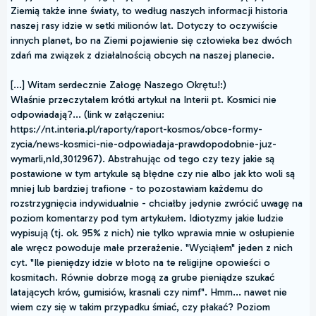
Ziemią także inne światy, to według naszych informacji historia
naszej rasy idzie w setki milionów lat. Dotyczy to oczywiście
innych planet, bo na Ziemi pojawienie się człowieka bez dwóch
zdań ma związek z działalnością obcych na naszej planecie.
[...] Witam serdecznie Załogę Naszego Okrętu!:)
Właśnie przeczytałem krótki artykuł na Interii pt. Kosmici nie
odpowiadają?... (link w załączeniu:
https://nt.interia.pl/raporty/raport-kosmos/obce-formy-
zycia/news-kosmici-nie-odpowiadaja-prawdopodobnie-juz-
wymarli,nId,3012967). Abstrahując od tego czy tezy jakie są
postawione w tym artykule są błędne czy nie albo jak kto woli są
mniej lub bardziej trafione - to pozostawiam każdemu do
rozstrzygnięcia indywidualnie - chciałby jedynie zwrócić uwagę na
poziom komentarzy pod tym artykułem. Idiotyzmy jakie ludzie
wypisują (tj. ok. 95% z nich) nie tylko wprawia mnie w osłupienie
ale wręcz powoduje małe przerażenie. "Wyciąłem" jeden z nich
cyt. "Ile pieniędzy idzie w błoto na te religijne opowieści o
kosmitach. Równie dobrze mogą za grube pieniądze szukać
latających krów, gumisiów, krasnali czy nimf". Hmm... nawet nie
wiem czy się w takim przypadku śmiać, czy płakać? Poziom