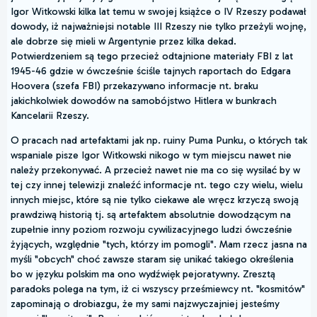
Igor Witkowski kilka lat temu w swojej książce o IV Rzeszy podawał
dowody, iż najważniejsi notable III Rzeszy nie tylko przeżyli wojnę,
ale dobrze się mieli w Argentynie przez kilka dekad.
Potwierdzeniem są tego przecież odtajnione materiały FBI z lat
1945-46 gdzie w ówcześnie ściśle tajnych raportach do Edgara
Hoovera (szefa FBI) przekazywano informacje nt. braku
jakichkolwiek dowodów na samobójstwo Hitlera w bunkrach
Kancelarii Rzeszy.
O pracach nad artefaktami jak np. ruiny Puma Punku, o których tak
wspaniale pisze Igor Witkowski nikogo w tym miejscu nawet nie
należy przekonywać. A przecież nawet nie ma co się wysilać by w
tej czy innej telewizji znaleźć informacje nt. tego czy wielu, wielu
innych miejsc, które są nie tylko ciekawe ale wręcz krzyczą swoją
prawdziwą historią tj. są artefaktem absolutnie dowodzącym na
zupełnie inny poziom rozwoju cywilizacyjnego ludzi ówcześnie
żyjących, względnie "tych, którzy im pomogli". Mam rzecz jasna na
myśli "obcych" choć zawsze staram się unikać takiego określenia
bo w języku polskim ma ono wydźwięk pejoratywny. Zresztą
paradoks polega na tym, iż ci wszyscy prześmiewcy nt. "kosmitów"
zapominają o drobiazgu, że my sami najzwyczajniej jesteśmy