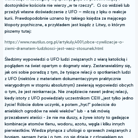
dostojników kościoła nie wierzy „w te rzeczy”. Ci co widzieli lub
przeżyli własne doświadczenie z UFO – milczą z lęku o reakcje
kurii. Prawdopodobnie uznano by takiego księdza za mającego
kłopoty psychiczne, a przykładem jest ksiądz z Litwy, o którym
piszemy tutaj:
https://www.nautilus.org.pl/artykuly,4001,obce-cywilizacje-o-
ziemi-dramatem-ludzkosci-jest-wasz-stosunek.html
Śledzimy wypowiedzi o UFO ludzi związanych z wiarą katolicką i
poglądem na świat opartym o dogmaty wiary. Zastanawialiśmy się,
jak oni sobie poradzą z tym, że tysiące relacji o spotkaniach ludzi
z UFO (niektóre z materiałem dokumentacyjnym praktycznie
wiarygodnym w stopniu absolutnym) zawierają wypowiedzi obcych
o tym, że jest reinkarnacja. Nie znajdziecie nawet jednej relacji,
kiedy istoty z UFO powiedziały uczestnikom CEIII „jest tylko jedno
życie! Róbcie dobre uczynki, a potem „hyc!” polecicie do
anielskich ogrodów na wieki wieków” lub - a tak mówią
przezabawni ateiści - że nie ma duszy, a żywe istoty to gadające
kombinacje atomów tlenu, wodoru, azotu, węgla i kilku innych
pierwiastków. Wiedza płynąca z ufologii o sprawach związanych z
bogiem, sensem życia i o tym, co się dzieje z człowiekiem po