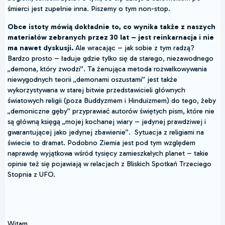
śmierci jest zupełnie inna. Piszemy o tym non-stop.
Obce istoty mówią dokładnie to, co wynika także z naszych
materiałów zebranych przez 30 lat – jest reinkarnacja i nie
ma nawet dyskusji.
Ale wracając – jak sobie z tym radzą?
Bardzo prosto – ładuje gdzie tylko się da starego, niezawodnego
„demona, który zwodzi”. Ta żenująca metoda rozwałkowywania
niewygodnych teorii „demonami oszustami” jest także
wykorzystywana w starej bitwie przedstawicieli głównych
światowych religii (poza Buddyzmem i Hinduizmem) do tego, żeby
„demoniczne gęby” przyprawiać autorów świętych pism, które nie
są główną księgą „mojej kochanej wiary – jedynej prawdziwej i
gwarantującej jako jedynej zbawienie”. Sytuacja z religiami na
świecie to dramat. Podobno Ziemia jest pod tym względem
naprawdę wyjątkowa wśród tysięcy zamieszkałych planet – takie
opinie też się pojawiają w relacjach z Bliskich Spotkań Trzeciego
Stopnia z UFO.
Witam,