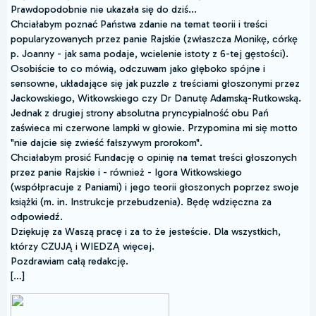
Prawdopodobnie nie ukazała się do dziś...
Chciałabym poznać Państwa zdanie na temat teorii i treści
popularyzowanych przez panie Rajskie (zwłaszcza Monikę, córkę
p. Joanny - jak sama podaje, wcielenie istoty z 6-tej gęstości).
Osobiście to co mówią, odczuwam jako głęboko spójne i
sensowne, układające się jak puzzle z treściami głoszonymi przez
Jackowskiego, Witkowskiego czy Dr Danutę Adamską-Rutkowską.
Jednak z drugiej strony absolutna pryncypialność obu Pań
zaświeca mi czerwone lampki w głowie. Przypomina mi się motto
"nie dajcie się zwieść fałszywym prorokom".
Chciałabym prosić Fundację o opinię na temat treści głoszonych
przez panie Rajskie i - również - Igora Witkowskiego
(współpracuje z Paniami) i jego teorii głoszonych poprzez swoje
książki (m. in. Instrukcje przebudzenia). Będę wdzięczna za
odpowiedź.
Dziękuję za Waszą pracę i za to że jesteście. Dla wszystkich,
którzy CZUJĄ i WIEDZĄ więcej.
Pozdrawiam całą redakcję.
[…]