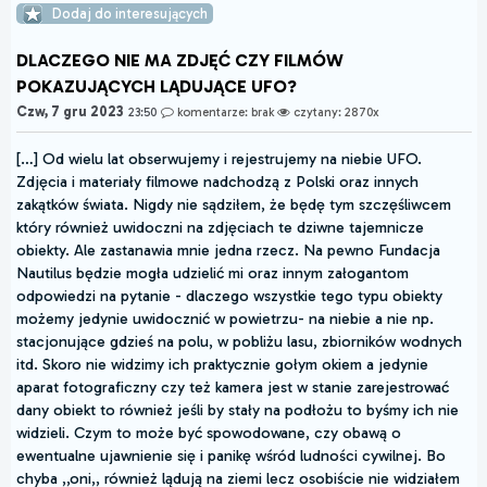
Dodaj do interesujących
DLACZEGO NIE MA ZDJĘĆ CZY FILMÓW
POKAZUJĄCYCH LĄDUJĄCE UFO?
Czw, 7 gru 2023
23:50
komentarze: brak
czytany: 2870x
[…] Od wielu lat obserwujemy i rejestrujemy na niebie UFO.
Zdjęcia i materiały filmowe nadchodzą z Polski oraz innych
zakątków świata. Nigdy nie sądziłem, że będę tym szczęśliwcem
który również uwidoczni na zdjęciach te dziwne tajemnicze
obiekty. Ale zastanawia mnie jedna rzecz. Na pewno Fundacja
Nautilus będzie mogła udzielić mi oraz innym załogantom
odpowiedzi na pytanie - dlaczego wszystkie tego typu obiekty
możemy jedynie uwidocznić w powietrzu- na niebie a nie np.
stacjonujące gdzieś na polu, w pobliżu lasu, zbiorników wodnych
itd. Skoro nie widzimy ich praktycznie gołym okiem a jedynie
aparat fotograficzny czy też kamera jest w stanie zarejestrować
dany obiekt to również jeśli by stały na podłożu to byśmy ich nie
widzieli. Czym to może być spowodowane, czy obawą o
ewentualne ujawnienie się i panikę wśród ludności cywilnej. Bo
chyba ,,oni,, również lądują na ziemi lecz osobiście nie widziałem