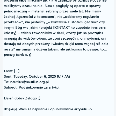
widzenia takiej machiny jak FN w zasadzie by oznaczało, że nie
mielibyśmy czasu na nic. Nasze poglądy są oparte o sprawę
jednoznaczną – materiał zebrany przez wiele lat. Nie mamy
żadnej „łączności z kosmosem”, nie „odbieramy regularnie
przekazów”, nie jesteśmy „w kontakcie z istotami gadzimi” czy
innymi Bóg wie jakimi (projekt KONTAKT to zupełnie inna para
kaloszy) – takich zawodników w sieci, którzy już na początku
mrugają do widzów okiem, że „oni szczególni, oni wybrani, oni
dostają od obcych przekazy i wiedzą dzięki temu więcej niż cała
reszta” my omijamy dużym łukiem, ale jak komuś to pasuje, to…
proszę bardzo. ;)
From: […]
Sent: Tuesday, October 6, 2020 9:17 AM
To: nautilus@nautilus.org.pl
Subject: Podziękowanie za artykuł
Dzień dobry Załogo :)
dziękuję Wam za napisanie i opublikowanie artykułu ->