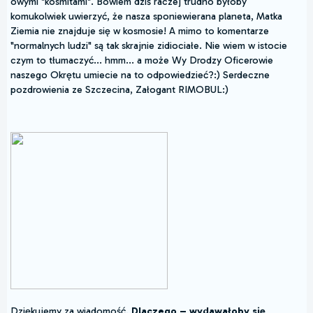
owymi "kosmitami". Bowiem dziś raczej trudno byłoby
komukolwiek uwierzyć, że nasza sponiewierana planeta, Matka
Ziemia nie znajduje się w kosmosie! A mimo to komentarze
"normalnych ludzi" są tak skrajnie zidiociałe. Nie wiem w istocie
czym to tłumaczyć... hmm... a może Wy Drodzy Oficerowie
naszego Okrętu umiecie na to odpowiedzieć?:) Serdeczne
pozdrowienia ze Szczecina, Załogant RIMOBUL:)
Dziękujemy za wiadomość.
Dlaczego – wydawałoby się