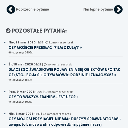
Poprzednie pytanie
Następne pytanie
POZOSTAŁE PYTANIA:
Nie, 22 mar 2026
19:35
|
komentarze: brak
CZY MOŻECIE PRZESŁAĆ 'FILM Z KULĄ'?
czytany: 2692x
Śr, 18 mar 2026
06:26
|
komentarze: brak
DLACZEGO ŚWIADKOWIE POJAWIENIA SIĘ OBIEKTÓW UFO TAK
CZĘSTO.. BOJĄ SIĘ O TYM MÓWIĆ RODZINIE I ZNAJOMYM?
czytany: 1883x
Pon, 9 mar 2026
16:23
|
komentarze: brak
CZY TO WASZYM ZDANIEM JEST UFO?
czytany: 1920x
Nie, 8 mar 2026
18:13
|
komentarze: brak
CZY MÓJ PSI PRZYJACIEL NIE MIAŁ DUSZY?! SPRAWA "ATOSIA" -
uwaga, to bardzo ważna odpowiedź na pytanie naszej