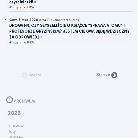
czytelniczki!
czytany: 2215x
Czw, 5 mar 2026
08:51
|
komentarze: brak
DROGA FN, CZY SŁYSZELIŚCIE O KSIĄŻCE "SPRAWA ATOMU" I
PROFESORZE GRYZIŃSKIM? JESTEM CIEKAW, BĘDĘ WDZIĘCZNY
ZA ODPOWIEDŹ
czytany: 1889x
Starsze
Nowsze
ARCHIWUM
2026
marzec
luty
styczeń