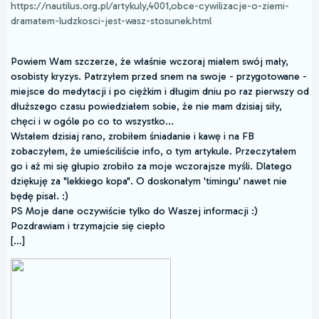
https://nautilus.org.pl/artykuly,4001,obce-cywilizacje-o-ziemi-
dramatem-ludzkosci-jest-wasz-stosunek.html
Powiem Wam szczerze, że właśnie wczoraj miałem swój mały,
osobisty kryzys. Patrzyłem przed snem na swoje - przygotowane -
miejsce do medytacji i po ciężkim i długim dniu po raz pierwszy od
dłuższego czasu powiedziałem sobie, że nie mam dzisiaj siły,
chęci i w ogóle po co to wszystko...
Wstałem dzisiaj rano, zrobiłem śniadanie i kawę i na FB
zobaczyłem, że umieściliście info, o tym artykule. Przeczytałem
go i aż mi się głupio zrobiło za moje wczorajsze myśli. Dlatego
dziękuję za "lekkiego kopa". O doskonałym 'timingu' nawet nie
będę pisał. :)
PS Moje dane oczywiście tylko do Waszej informacji :)
Pozdrawiam i trzymajcie się ciepło
[…]