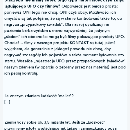
Dlaczego nie mamy setek tego typu materiałów, czyli zdjęć
lądującego UFO czy filmów?
Odpowiedź jest bardzo prosta:
ponieważ ONI tego nie chcą. ONI czyli obcy. Możliwości ich
umysłów są tak potężne, że są w stanie kontrolować także to, co
nagrywa „przypadkowy świadek”. Dla naszej cywilizacji na
poziomie barbarzyńskim uznano najwyraźniej, że jedynym
„śladem” ich obecności mogą być filmy pokazujące przeloty UFO.
Chociaż… filmy z naszego projektu KONTAKT są tutaj jakimś
wyjątkiem, ale generalnie z jakiegoś powodu nie chcą, aby
nagrywać szczegóły ich pojazdów, a także moment lądowania czy
startu. Wszelkie „rejestracje UFO przez przypadkowych świadków”
naszym zdaniem (w oparciu o zebrany przez nas materiał) jest pod
ich pełną kontrolą.
Ile waszym zdaniem ludzkość "ma lat"?
[…]
Ziemia liczy sobie ok. 3,5 miliarda lat. Jeśli za „ludzkość”
przyjmiemy istoty wyglądające jak ludzie i zamieszkujący poza