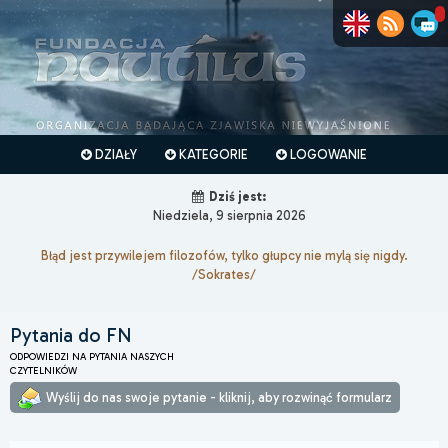
DZIAŁY
KATEGORIE
LOGOWANIE
Dziś jest:
Niedziela, 9 sierpnia 2026
Błąd jest przywilejem filozofów, tylko głupcy nie mylą się nigdy.
/Sokrates/
Pytania do FN
ODPOWIEDZI NA PYTANIA NASZYCH
CZYTELNIKÓW
Wyślij do nas swoje pytanie - kliknij, aby rozwinąć formularz