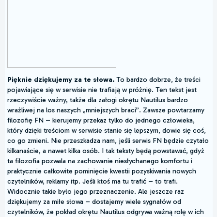
Pięknie dziękujemy za te słowa.
To bardzo dobrze, że treści
pojawiające się w serwisie nie trafiają w próżnię. Ten tekst jest
rzeczywiście ważny, także dla załogi okrętu Nautilus bardzo
wrażliwej na los naszych „mniejszych braci”. Zawsze powtarzamy
filozofię FN – kierujemy przekaz tylko do jednego człowieka,
który dzięki treściom w serwisie stanie się lepszym, dowie się coś,
co go zmieni. Nie przeszkadza nam, jeśli serwis FN będzie czytało
kilkanaście, a nawet kilka osób. I tak teksty będą powstawać, gdyż
ta filozofia pozwala na zachowanie niesłychanego komfortu i
praktycznie całkowite pominięcie kwestii pozyskiwania nowych
czytelników, reklamy itp. Jeśli ktoś ma tu trafić – to trafi.
Widocznie takie było jego przeznaczenie. Ale jeszcze raz
dziękujemy za miłe słowa – dostajemy wiele sygnałów od
czytelników, że pokład okrętu Nautilus odgrywa ważną rolę w ich