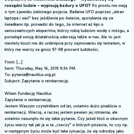
rozsądni ludzie - wypisują bzdury o UFO?
Po prostu nie mają
o tym zjawisku zielonego pojęcia. Badanie UFO poprzez „ekran
laptopa i sieć” bez jeżdżenia po świecie, spotykania się ze
świadkami itp. prowadzi do tego, że internet aż kipi o
samozwańczych ekspertów, którzy robią ludziom wodę z mózgu, a
poniekąd swoją działalnością uderzają także w nas. Ale to jest
niestety koszt nie do uniknięcia przy zajmowaniu się tematem, w
który nie wierzy za grosz 97-98 procent ludzkości.
From: […]
Sent: Thursday, May 16, 2019 9:34 PM
To: pytania@nautilus.org.pl
Subject: Zapytanie o reinkarnację.
Witam Fundację Nautilus
Zapytanie o reinkarnację.
Jestem Waszym czytelnikiem od lat, ostatnio dużo pisaliście o
reinkarnacji. Wierzę, a raczej jestem pewien jej istnienia, ale
ostatnio nasunęło mi się takie pytanie. Czy jeżeli ktoś w obecnym
życiu wierzy tak jak ja w te „rzeczy” o których piszecie, to czy np.
w następnym życiu może być taka sytuacja, że się odrodzę jako