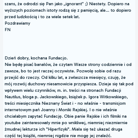
szans, że odrodzi się Pan jako „ignorant” ;) Niestety. Dopiero na
wyższych poziomach istoty rodzą się z pamięcią, ale… to dopiero
przed ludzkością i to za wiele setek lat.
Pozdrawiamy
FN
Dzień dobry, kochana Fundacjo.
Nie będę pisać banałów, że czytam Wasze strony codziennie i od
zawsze, bo to jest raczej oczywiste. Pozwolę sobie od razu
przejść do rzeczy. Od kilku lat, a zwłaszcza miesięcy, czuję, że
mój rozwój duchowy niesamowicie przyspiesza. Dzieje się tak pod
wpływem wielu czynników, m. in. treści na stronach Fundacji
Nautilus, bloga p. Jackowskiego, książek p. Igora Witkowskiego,
treści miesięcznika Nieznany Świat i - no właśnie - transmisjom
internetowym pań Joanny i Moniki Rajskiej. I o nie właśnie
chciałabym zapytać Fundację. Obie panie Rajskie i ich filmiki na
youtube zainteresowały mnie po wnikliwej, niemniej niezmiernie
żmudnej lekturze ich "Hiperfizyki". Miała się też ukazać druga
część tej książki, niemniej nigdzie nie mogę jej znaleźć.