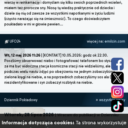
wierzę w reinkarnację i domyślam się kilku swoich poprzednich wcieleń,
miałem też prorocze sny. Niosę tą wiedzę praktycznie od dziecka i
dziele się nią od zawsze ze wszystkimi napotkanymi w życiu ludźmi
(często narażając się na śmieszność). To czego doświadczyłem
poukładało w mi w głowie pewien...
UFO24
więcej na:
emilcin.com
Wt, 12 maj 2026 11:26
| [KONTAKT] 10.05.2026: godz ok 22:30.
Poszliśmy obserwować niebo i fotografować telefonem bo słyszeliśmy
za ma być widoczna stacja kosmiczna stacji nie widzieliśmy, ale
podczas wielu nastu zdjęć po obejrzeniu na jednym zobaczyliśmy
zielone kręgi na niebie, a na poprzednich zobaczyliśmy sos ala (UFO)
niezidentyfikowane i syn zobaczył rozbłysk na niebie.
Dziennik Pokładowy
wszystkie wpisy
Wtorek, 28 lipca 2026
| Wracam do publikacji w Dzienniku
Pokładowym mocnym akcentem. A zresztą... przeczytajcie sami!
Informacja dotycząca cookies:
Ta strona wykorzystuje