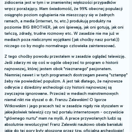
zidiocenia jest w tym i w znamienitej większości przypadków
wręcz porażający. Mam świadomość, że 99% obecnej populacji
osiągnęło poziom ogłupienia nie mieszczący się w żadnych
ramach, a media (internet, tv, etc.) produkują produkty na
poziomie BIG BROTHER, jak oni śpiewają, jak oni gotują, jak oni
tańczą, zdrady, trudne rozmowy etc. W zasadzie nie ma już w
mediach poza nielicznymi wyjątkami (jak choćby nasz portal:))
niczego co by mogło normalnego człowieka zainteresować.
Z tego choćby powodu przestałem w zasadzie oglądać telewizję.
Jeśli zdarzy mi się coś w ogóle obejrzeć to program o historii
najnowszej, której jestem obok "nieznanego" pasjonatem.
Niemniej nawet i w tych programach dostrzegam pewną "sztampę"
żeby nie powiedzieć populizm. A jest tak dlatego, że najnowsze
odkrycia z dziedziny archeologii czy historii najnowszej są
zwyczajnie ignorowane. Przecież w mediach mainstremowych
niemal nikt nie słyszał o dr. Franzu Zalewskim! O Igorze
Witkowskim i jego pracach też w zasadzie nigdy nie słyszałem w
jakiejkolwiek telewizji czy też portalu internetowym - oczywiście
"głównego nurtu" mam na myśli. A prace przywołanych ludzi są
absolutnie rewolucyjne! Franz Zalewski naukowo obala banialuki
jakie do tej pory były głoszone przez tzw. oficjalną archeologię!