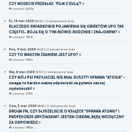
CZY MOŻECIE PRZESŁAĆ 'FILM Z KULĄ'?
czytany: 2670x
Śr, 18 mar 2026
06:26
|
komentarze: brak
DLACZEGO ŚWIADKOWIE POJAWIENIA SIĘ OBIEKTÓW UFO TAK
CZĘSTO.. BOJĄ SIĘ O TYM MÓWIĆ RODZINIE I ZNAJOMYM?
czytany: 1863x
Pon, 9 mar 2026
16:23
|
komentarze: brak
CZY TO WASZYM ZDANIEM JEST UFO?
czytany: 1901x
Nie, 8 mar 2026
18:13
|
komentarze: brak
CZY MÓJ PSI PRZYJACIEL NIE MIAŁ DUSZY?! SPRAWA "ATOSIA" -
uwaga, to bardzo ważna odpowiedź na pytanie naszej
czytelniczki!
czytany: 2197x
Czw, 5 mar 2026
08:51
|
komentarze: brak
DROGA FN, CZY SŁYSZELIŚCIE O KSIĄŻCE "SPRAWA ATOMU" I
PROFESORZE GRYZIŃSKIM? JESTEM CIEKAW, BĘDĘ WDZIĘCZNY
ZA ODPOWIEDŹ
czytany: 1880x