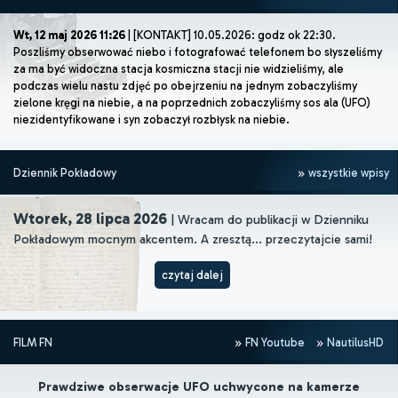
Wt, 12 maj 2026 11:26
| [KONTAKT] 10.05.2026: godz ok 22:30.
Poszliśmy obserwować niebo i fotografować telefonem bo słyszeliśmy
za ma być widoczna stacja kosmiczna stacji nie widzieliśmy, ale
podczas wielu nastu zdjęć po obejrzeniu na jednym zobaczyliśmy
zielone kręgi na niebie, a na poprzednich zobaczyliśmy sos ala (UFO)
niezidentyfikowane i syn zobaczył rozbłysk na niebie.
Dziennik Pokładowy
wszystkie wpisy
Wtorek, 28 lipca 2026
| Wracam do publikacji w Dzienniku
Pokładowym mocnym akcentem. A zresztą... przeczytajcie sami!
czytaj dalej
FILM FN
FN Youtube
NautilusHD
Prawdziwe obserwacje UFO uchwycone na kamerze