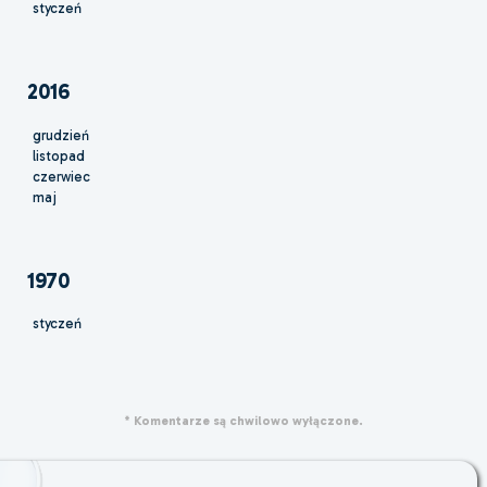
styczeń
2016
grudzień
listopad
czerwiec
maj
1970
styczeń
* Komentarze są chwilowo wyłączone.