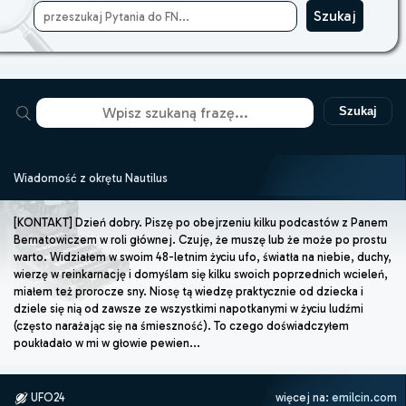
Szukaj
Wiadomość z okrętu Nautilus
[KONTAKT] Dzień dobry. Piszę po obejrzeniu kilku podcastów z Panem
Bernatowiczem w roli głównej. Czuję, że muszę lub że może po prostu
warto. Widziałem w swoim 48-letnim życiu ufo, światła na niebie, duchy,
wierzę w reinkarnację i domyślam się kilku swoich poprzednich wcieleń,
miałem też prorocze sny. Niosę tą wiedzę praktycznie od dziecka i
dziele się nią od zawsze ze wszystkimi napotkanymi w życiu ludźmi
(często narażając się na śmieszność). To czego doświadczyłem
poukładało w mi w głowie pewien...
UFO24
więcej na:
emilcin.com