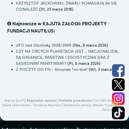
KRZYSZTOF JACKOWSKI: ZMARLI POMAGAJĄ MI SIĘ
ODNALEŹĆ
(Pt, 23 marca 2018)
Najnowsze w KAJUTA ZAŁOGI: PROJEKTY
FUNDACJI NAUTILUS:
UFO nad Olszówką 2008/2009
(Nie, 8 marca 2026)
CZY NA OBCYCH PLANETACH JEST... NACJONALIZM,
SĄ GREANICE, PAŃSTWA I EGOISTYCZMA GRA Z
SĄSIEDNIMI PAŃSTWAMI?
(Pt, 6 marca 2026)
Z POCZTY DO FN - Annunaki "on-line"
(Wt, 3 marca 2026)
Wersja [Lo-Fi]
Regulamin serwisu
|
Polityka prywatności
|
(c) 2026 Wszelkie
prawa zastrzeżone - Fundacja Nautilus |
Wykonanie portalu:
Marcin "szczygliś"
Szczygliński