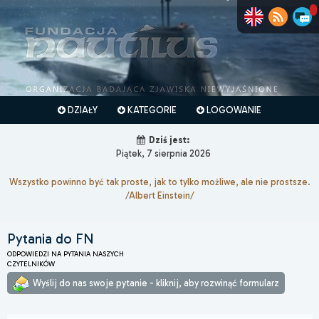
DZIAŁY
KATEGORIE
LOGOWANIE
Dziś jest:
Piątek, 7 sierpnia 2026
Wszystko powinno być tak proste, jak to tylko możliwe, ale nie prostsze.
/Albert Einstein/
Pytania do FN
ODPOWIEDZI NA PYTANIA NASZYCH
CZYTELNIKÓW
Wyślij do nas swoje pytanie - kliknij, aby rozwinąć formularz