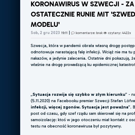
KORONAWIRUS W SZWECJI - ZA 
OSTATECZNIE RUNIE MIT 'SZWE
MODELU'
|
Sob, 2 gru 2023
19:11
komentarze: brak
czytany: 4422x
Szwecja, która w pandemii obrała własną drogę postęp
odnotowuje narastającą falę infekcji. Wciąż nie ma tu
nakazów, a jedynie zalecenia. Ostatnie dni pokazują, 
właśnie na drogę prowadzącą ku epidemicznej katastrof
„
Sytuacja rozwija się szybko w złym kierunku
” - n
(5.11.2020) na Facebooku premier Szwecji Stefan Löfve
infekcji, więcej zgonów. Sytuacja jest poważna
”. 
post od czasu, gdy szef rządu sam skierował się na prof
samoizolację: ktoś w jego otoczeniu miał kontakt z oso
testu na obecność koronawirusa był pozytywny.