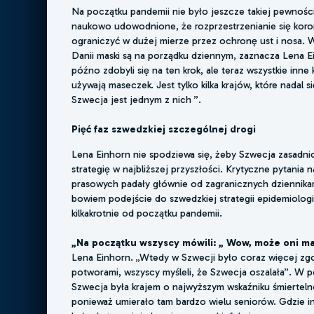
Na początku pandemii nie było jeszcze takiej pewności,
naukowo udowodnione, że rozprzestrzenianie się kor
ograniczyć w dużej mierze przez ochronę ust i nosa. W 
Danii maski są na porządku dziennym, zaznacza Lena E
późno zdobyli się na ten krok, ale teraz wszystkie inne
używają maseczek. Jest tylko kilka krajów, które nadal s
Szwecja jest jednym z nich ”.
Pięć faz szwedzkiej szczególnej drogi
Lena Einhorn nie spodziewa się, żeby Szwecja zasadni
strategię w najbliższej przyszłości. Krytyczne pytania 
prasowych padały głównie od zagranicznych dziennikar
bowiem podejście do szwedzkiej strategii epidemiologi
kilkakrotnie od początku pandemii.
„Na początku wszyscy mówili: „ Wow, może oni ma
Lena Einhorn. „Wtedy w Szwecji było coraz więcej zgo
potworami, wszyscy myśleli, że Szwecja oszalała”. 
Szwecja była krajem o najwyższym wskaźniku śmiertelno
ponieważ umierało tam bardzo wielu seniorów. Gdzie in