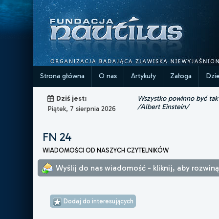
Strona główna
O nas
Artykuły
Załoga
Dzi
Wszystko powinno być tak p
Dziś jest:
/Albert Einstein/
Piątek, 7 sierpnia 2026
FN 24
WIADOMOŚCI OD NASZYCH CZYTELNIKÓW
Wyślij do nas wiadomość - kliknij, aby rozwin
Dodaj do interesujących