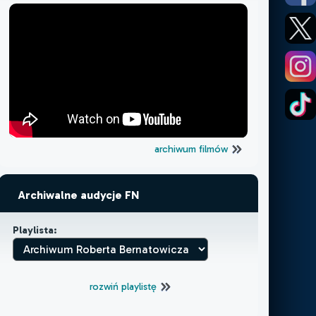
archiwum filmów
Archiwalne audycje FN
Playlista:
rozwiń playlistę