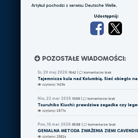
Artykuł pochodzi z serwisu Deutsche Welle.
Udostępnij:
POZOSTAŁE WIADOMOŚCI:
Śr, 20 maj 2026
19:42
|
komentarze: brak
Tajemnicza kula nad Kolumbią. Sieć obiegło na
czytany: 1429x
Nie, 22 mar 2026
10:59
|
komentarze: brak
Tsuruhiko Kiuchi: prawdziwa zagadka czy lege
czytany: 2871x
Pon, 16 mar 2026
05:58
|
komentarze: brak
GENIALNA METODA ZWAŻENIA ZIEMI CAVENDI
czytany: 2582x