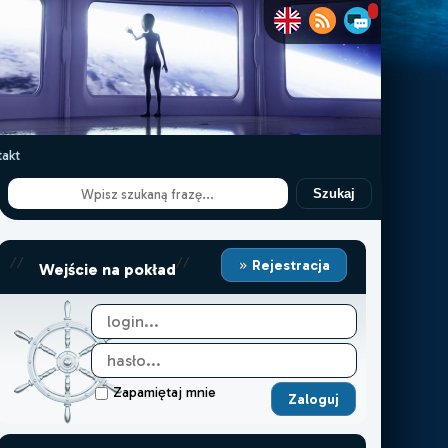
akt
Szukaj
//
//
Rejestracja
Wejście na pokład
Zapamiętaj mnie