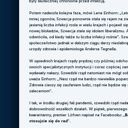
były skuteczniej chronione przed infekcją.
Potem nadeszła kolejna faza, mówi Lena Einhorn: „La
mniej zgonów, Szwecja ponownie stała się rajem na zi
jesienią liczba infekcji rosła w wielu krajach i pojawił 
nowej blokadzie, Szwecja stała się idolem liberalizmu. 
odwróciła, od kiedy także tu liczba infekcji rośnie”. Sz
społeczeństwo jednak w dalszym ciągu darzy niesłab
urzędy zdrowia i epidemiologa Andersa Tegnella.
W sąsiednich krajach rządy prędzej czy później odcho
swoich specjalistycznych instytucji i coraz częściej za
wydawały nakazy. Szwedzki rząd natomiast nie mógł sob
uważa Einhorn: „Nasz rząd ma bardzo niewielkie poparc
Zdrowia cieszy się zaufaniem ludzi, rząd nie będzie się
zaleceniom”.
I tak, w środku drugiej fali pandemii, szwedzki rząd nada
dobrowolność wszelkich działań. W piątek, pierwszego
kwarantanny, premier Löfven napisał na Facebooku: „
B
stosujcie się do rad
”.