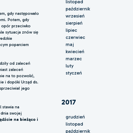
listopad
październik
tem, gdy następowało
wrzesień
emi. Potem, gdy
sierpień
się opór przeciwko
lipiec
Ale sytuacja znów się
czerwiec
wedzkie
maj
nącym poparciem
kwiecień
marzec
dziły od zaleceń
luty
miast zaleceń
styczeń
ie na to pozwolić,
ie i dopóki Urząd ds.
 sprzeciwiał jego
2017
l stawia na
 dnia swojej
grudzień
ądźcie na bieżąco i
listopad
październik