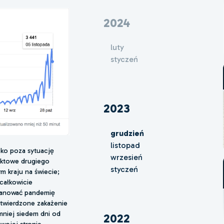
2024
luty
styczeń
2023
grudzień
listopad
eko poza sytuację
wrzesień
aktowe drugiego
styczeń
m kraju na świecie;
 całkowicie
opanować pandemię
otwierdzone zakażenie
niej siedem dni od
2022