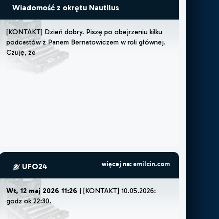
Wiadomość z okrętu Nautilus
[
K
O
N
T
A
K
T
]
D
z
i
e
ń
d
o
b
r
y
.
P
i
s
z
ę
p
o
o
b
e
j
r
z
e
n
i
u
k
i
l
k
u
p
o
d
c
a
s
t
ó
w
z
P
a
n
e
m
B
e
r
n
a
t
o
w
i
c
z
e
m
w
r
o
l
i
g
ł
ó
w
n
e
j
.
C
z
u
j
ę
,
ż
e
m
u
s
z
ę
l
u
b
ż
e
m
o
ż
e
więcej na:
emilcin.com
UFO24
Wt, 12 maj 2026 11:26
| [KONTAKT] 10.05.2026:
godz ok 22:30. Poszli