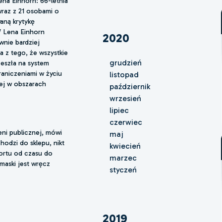
ena Einhorn: 66-letnia
 wraz z 21 osobami o
ną krytykę
 Lena Einhorn
2020
wnie bardziej
ka z tego, że wszystkie
grudzień
zeszła na system
raniczeniami w życiu
listopad
ej w obszarach
październik
wrzesień
lipiec
czerwiec
eni publicznej, mówi
maj
hodzi do sklepu, nikt
kwiecień
ortu od czasu do
marzec
aski jest wręcz
styczeń
2019