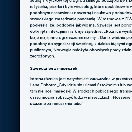
Jedną z krytyków tej drogi od samego początku była L
reżyserka, pisarka i była wirusolog, która opublikowała
podobnym nastawieniu obszerną i naukowo podbudowa
szwedzkiego zarządzania pandemią. W rozmowie z DW
podkreśla, że, podobnie jak wiosną, Szwecja jest pono
dotknięta infekcjami niż kraje sąsiednie: „Różnica wyni
kraje mają inne ograniczenia niż my”. Dania właśnie pr
podobny do sygnalizacji świetlnej, z daleko idącymi og
publicznym, Norwegia nałożyła obowiązek pracy zdaln
zagrożonych.
Szwedzi bez maseczek
Istotna różnica jest natychmiast zauważalna w przestrz
Lena Einhorn: „Gdy idzie się ulicami Sztokholmu lub wc
tam nie nosi maseczki! W środkach publicznego transp
czasu można zobaczyć ludzi w maseczkach. Noszenie m
uważane za naruszanie tabu”.