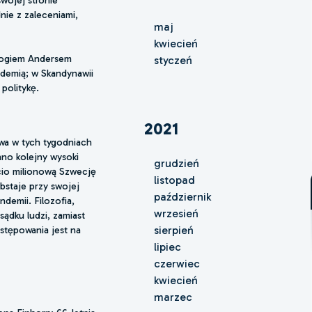
swojej stronie
nie z zaleceniami,
maj
kwiecień
logiem Andersem
styczeń
demią; w Skandynawii
politykę.
2021
wa w tych tygodniach
ano kolejny wysoki
grudzień
cio milionową Szwecję
listopad
obstaje przy swojej
październik
ndemii. Filozofia,
wrzesień
sądku ludzi, zamiast
stępowania jest na
sierpień
lipiec
czerwiec
kwiecień
marzec