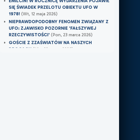
EMILCIN: W ROCZNICĘ WYDARZENIA POJAWIŁ
SIĘ ŚWIADEK PRZELOTU OBIEKTU UFO W
1978!
(Wt, 12 maja 2026)
NIEPRAWDOPODOBNY FENOMEN ZWIĄZANY Z
UFO: ZJAWISKO POZORNIE 'FAŁSZYWEJ
RZECZYWISTOŚCI'
(Pon, 23 marca 2026)
GOŚCIE Z ZZAŚWIATÓW NA NASZYCH
DROGACH
(Nie, 22 marca 2026)
Najnowsze w XXI Piętro:
MOJE DOŚWIADCZENIE Z NIEWIDZIALNĄ
OBECNOŚCIĄ
(Śr, 17 czerwca 2026)
TAMTEGO LATA COŚ ZAWISŁO NAD POLEM
(Nie, 31 maja 2026)
PO ŚMIERCI WRÓCIŁ DO MIEJSCA, W KTÓRYM
PRACOWAŁ
(Nie, 31 maja 2026)
Najnowsze w FN24:
Tajemnicza kula nad Kolumbią. Sieć obiegło