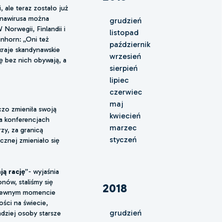
 ale teraz zostało już
onawirusa można
grudzień
Norwegii, Finlandii i
listopad
inhorn: „Oni też
październik
 kraje skandynawskie
wrzesień
ię bez nich obywają, a
sierpień
lipiec
czerwiec
maj
czo zmieniła swoją
kwiecień
na konferencjach
marzec
zy, za granicą
styczeń
cznej zmieniało się
ją rację
”- wyjaśnia
nów, staliśmy się
2018
W pewnym momencie
ści na świecie,
grudzień
dziej osoby starsze