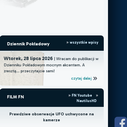
wszystkie wpisy
Dziennik Pokładowy
Wtorek, 28 lipca 2026
| Wracam do publikacji w
Dzienniku Pokładowym mocnym akcentem. A
zresztą... przeczytajcie sami!
czytaj dalej
FN Youtube
FILM FN
NautilusHD
Prawdziwe obserwacje UFO uchwycone na
kamerze