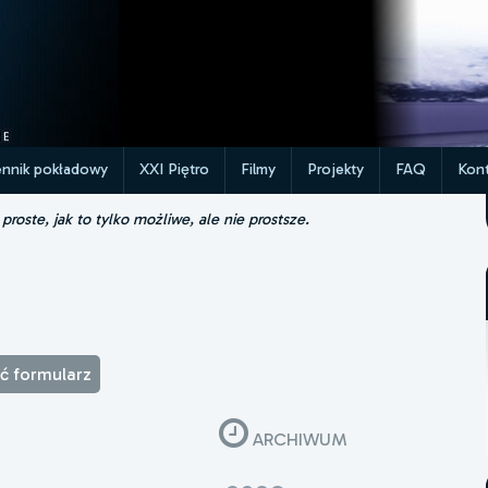
ennik pokładowy
XXI Piętro
Filmy
Projekty
FAQ
Kont
roste, jak to tylko możliwe, ale nie prostsze.
ąć formularz
ARCHIWUM