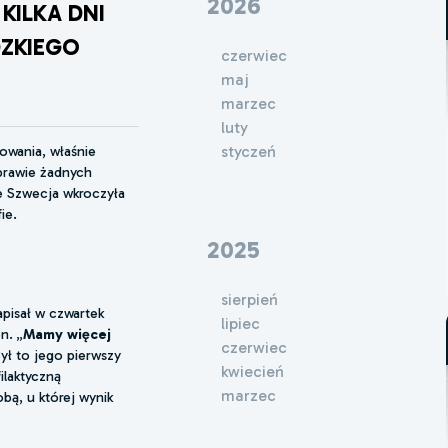
2026
KILKA DNI
DZKIEGO
czerwiec
maj
marzec
luty
styczeń
owania, właśnie
 prawie żadnych
że Szwecja wkroczyła
ie.
2025
sierpień
apisał w czwartek
lipiec
n. „
Mamy więcej
czerwiec
Był to jego pierwszy
kwiecień
ilaktyczną
marzec
bą, u której wynik