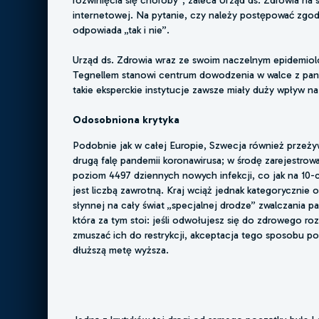
rozwinięcia się choroby”, zaleca Urząd ds. Zdrowia na 
internetowej. Na pytanie, czy należy postępować zgod
odpowiada „tak i nie”.
Urząd ds. Zdrowia wraz ze swoim naczelnym epidemio
Tegnellem stanowi centrum dowodzenia w walce z pan
takie eksperckie instytucje zawsze miały duży wpływ na 
Odosobniona krytyka
Podobnie jak w całej Europie, Szwecja również przeży
drugą falę pandemii koronawirusa; w środę zarejestrow
poziom 4497 dziennych nowych infekcji, co jak na 10-
jest liczbą zawrotną. Kraj wciąż jednak kategorycznie 
słynnej na cały świat „specjalnej drodze” zwalczania pa
która za tym stoi: jeśli odwołujesz się do zdrowego roz
zmuszać ich do restrykcji, akceptacja tego sposobu po
dłuższą metę wyższa.