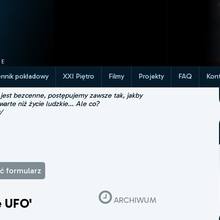
ennik pokładowy
XXI Piętro
Filmy
Projekty
FAQ
Kont
 jest bezcenne, postępujemy zawsze tak, jakby
 warte niż życie ludzkie... Ale co?
/
ąć formularz
ARCHIWUM
e UFO'