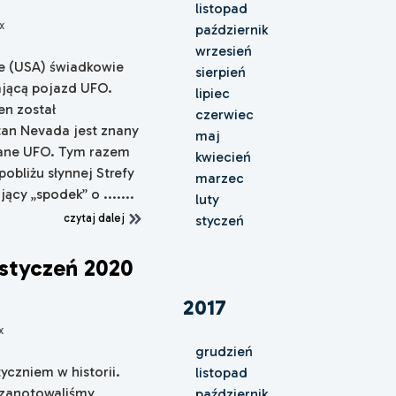
listopad
x
październik
wrzesień
e (USA) świadkowie
sierpień
jącą pojazd UFO.
lipiec
en został
czerwiec
tan Nevada jest znany
maj
wane UFO. Tym razem
kwiecień
obliżu słynnej Strefy
marzec
jący „spodek” o .......
luty
czytaj dalej
styczeń
styczeń 2020
2017
x
grudzień
yczniem w historii.
listopad
ż zanotowaliśmy
październik