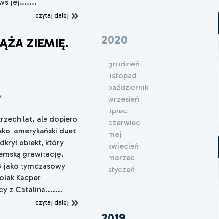
 jej.......
czytaj dalej
2020
ĄŻA ZIEMIĘ.
O
grudzień
listopad
październik
x
wrzesień
lipiec
trzech lat, ale dopiero
czerwiec
sko-amerykański duet
maj
krył obiekt, który
kwiecień
iemską grawitację.
marzec
D3 jako tymczasowy
styczeń
Polak Kacper
z Catalina.......
czytaj dalej
2019