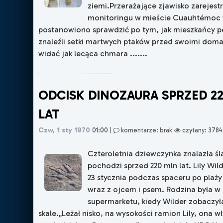
ziemi.Przerażające zjawisko zarejes
monitoringu w mieście Cuauhtémoc 
postanowiono sprawdzić po tym, jak mieszkańcy 
znaleźli setki martwych ptaków przed swoimi dom
widać jak lecąca chmara .......
ODCISK DINOZAURA SPRZED 2
LAT
Czw, 1 sty 1970
01:00
|
komentarze: brak
czytany: 3784
Czteroletnia dziewczynka znalazła śl
pochodzi sprzed 220 mln lat. Lily Wil
23 stycznia podczas spaceru po plaży
wraz z ojcem i psem. Rodzina była w
supermarketu, kiedy Wilder zobaczył
skale.„Leżał nisko, na wysokości ramion Lily, ona w