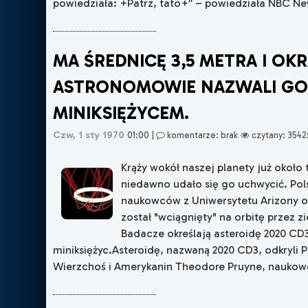
powiedziała: +Patrz, tato+” – powiedziała NBC News
MA ŚREDNICĘ 3,5 METRA I OKR
ASTRONOMOWIE NAZWALI G
MINIKSIĘŻYCEM.
Czw, 1 sty 1970
01:00
|
komentarze: brak
czytany: 3542
Krąży wokół naszej planety już około 
niedawno udało się go uchwycić. Pol
naukowców z Uniwersytetu Arizony od
został "wciągnięty" na orbitę przez z
Badacze określają asteroidę 2020 C
miniksiężyc.Asteroidę, nazwaną 2020 CD3, odkryli 
Wierzchoś i Amerykanin Theodore Pruyne, naukowcy 