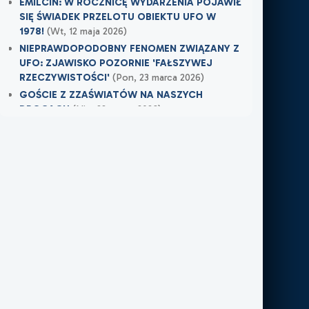
EMILCIN: W ROCZNICĘ WYDARZENIA POJAWIŁ
SIĘ ŚWIADEK PRZELOTU OBIEKTU UFO W
1978!
(Wt, 12 maja 2026)
NIEPRAWDOPODOBNY FENOMEN ZWIĄZANY Z
UFO: ZJAWISKO POZORNIE 'FAŁSZYWEJ
RZECZYWISTOŚCI'
(Pon, 23 marca 2026)
GOŚCIE Z ZZAŚWIATÓW NA NASZYCH
DROGACH
(Nie, 22 marca 2026)
Najnowsze w XXI Piętro:
OSTRZEŻENIE PRZYSZŁO W OSTATNIEJ
CHWILI
(
Dziś
)
TAMTEGO LATA COŚ ZAWISŁO NAD POLEM
(Nie, 31 maja 2026)
PO ŚMIERCI WRÓCIŁ DO MIEJSCA, W KTÓRYM
PRACOWAŁ
(Nie, 31 maja 2026)
Najnowsze w FN24:
Tajemnicza kula nad Kolumbią. Sieć obiegło