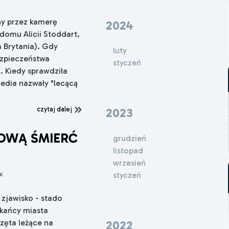
ny przez kamerę
2024
domu Alicii Stoddart,
 Brytania). Gdy
luty
ezpieczeństwa
styczeń
. Kiedy sprawdziła
media nazwały "lecącą
czytaj dalej
2023
SOWĄ ŚMIERĆ
grudzień
listopad
wrzesień
x
styczeń
zjawisko - stado
zkańcy miasta
zęta leżące na
2022