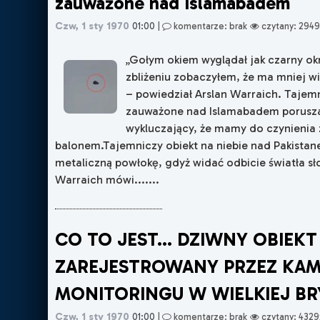
zauważone nad Islamabadem
Czw, 1 sty 1970
01:00
|
komentarze: brak
czytany: 2949
„Gołym okiem wyglądał jak czarny okr
zbliżeniu zobaczyłem, że ma mniej wię
– powiedział Arslan Warraich. Tajem
zauważone nad Islamabadem porusza
wykluczający, że mamy do czynienia 
balonem.Tajemniczy obiekt na niebie nad Pakistan
metaliczną powłokę, gdyż widać odbicie światła s
Warraich mówi.......
CO TO JEST... DZIWNY OBIEKT
ZAREJESTROWANY PRZEZ KAM
MONITORINGU W WIELKIEJ BR
Czw, 1 sty 1970
01:00
|
komentarze: brak
czytany: 4329