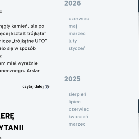
2026
x
czerwiec
maj
ągły kamień, ale po
marzec
cej kształt trójkąta”
luty
nicze „trójkątne UFO”
styczeń
ło się w sposób
z
em miał wyraźnie
łonecznego. Arslan
2025
czytaj dalej
sierpień
lipiec
czerwiec
ERĘ
kwiecień
marzec
YTANII
x