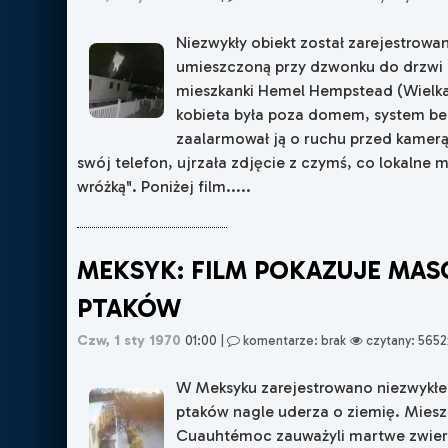
Niezwykły obiekt został zarejestrowa
umieszczoną przy dzwonku do drzwi 
mieszkanki Hemel Hempstead (Wielka
kobieta była poza domem, system b
zaalarmował ją o ruchu przed kamerą
swój telefon, ujrzała zdjęcie z czymś, co lokalne 
wróżką". Poniżej film.....
MEKSYK: FILM POKAZUJE MA
PTAKÓW
Czw, 1 sty 1970
01:00
|
komentarze: brak
czytany: 5652
W Meksyku zarejestrowano niezwykłe 
ptaków nagle uderza o ziemię. Mies
Cuauhtémoc zauważyli martwe zwier