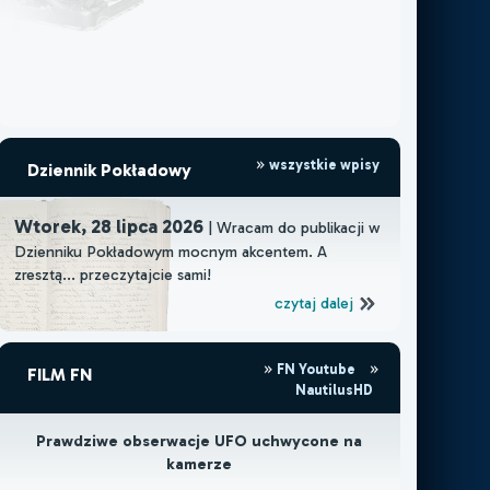
wszystkie wpisy
Dziennik Pokładowy
Wtorek, 28 lipca 2026
| Wracam do publikacji w
Dzienniku Pokładowym mocnym akcentem. A
zresztą... przeczytajcie sami!
czytaj dalej
FN Youtube
FILM FN
NautilusHD
Prawdziwe obserwacje UFO uchwycone na
kamerze