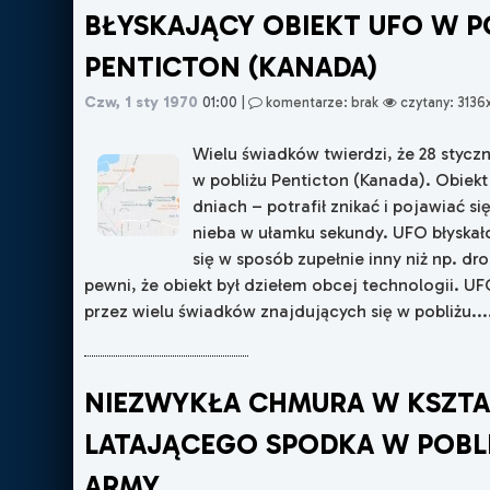
BŁYSKAJĄCY OBIEKT UFO W P
PENTICTON (KANADA)
Czw, 1 sty 1970
01:00
|
komentarze: brak
czytany: 3136
Wielu świadków twierdzi, że 28 stycz
w pobliżu Penticton (Kanada). Obiekt 
dniach – potrafił znikać i pojawiać si
nieba w ułamku sekundy. UFO błyskało
się w sposób zupełnie inny niż np. dr
pewni, że obiekt był dziełem obcej technologii. U
przez wielu świadków znajdujących się w pobliżu....
NIEZWYKŁA CHMURA W KSZTA
LATAJĄCEGO SPODKA W POBLI
ARMY