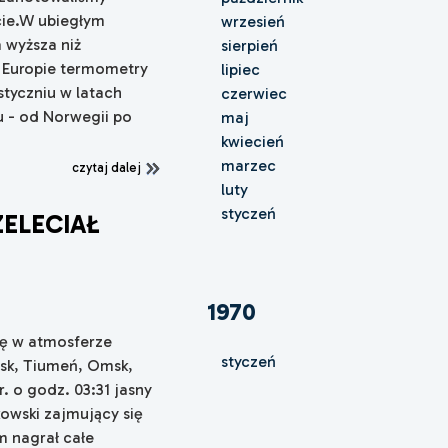
cie.W ubiegłym
wrzesień
 wyższa niż
sierpień
W Europie termometry
lipiec
styczniu w latach
czerwiec
u - od Norwegii po
maj
kwiecień
marzec
czytaj dalej
luty
styczeń
ZELECIAŁ
x
1970
ię w atmosferze
styczeń
wsk, Tiumeń, Omsk,
. o godz. 03:31 jasny
nkowski zajmujący się
m nagrał całe