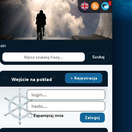
akt
Szukaj
//
//
Rejestracja
Wejście na pokład
Zapamiętaj mnie