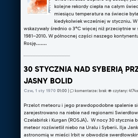
kolejne rekordy ciepła na całym świe
miesiącu temperatura na świecie była
kiedykolwiek wcześniej w styczniu. 
wskazywały średnio o 3°C więcej niż przeciętnie w 
1981–2010. W północnej części naszego kontynent
Rosję.......
30 STYCZNIA NAD SYBERIĄ PR
JASNY BOLID
Czw, 1 sty 1970
01:00
|
komentarze: brak
czytany: 4174
Przelot meteoru i jego prawdopodobne spalenie s
zarejestrowano na niebie nad regionami Swierdło
Czelabińsk i Kurgan (ROSJA). W nocy 30 stycznia br
meteor rozświetlił niebo na Uralu i Syberii. Ilja Ja
astronomią w mieści Irbit w obwodzie swerdłowski