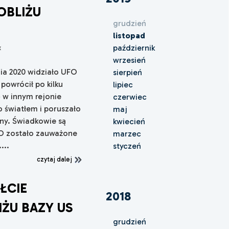
OBLIŻU
grudzień
listopad
październik
x
wrzesień
nia 2020 widziało UFO
sierpień
powrócił po kilku
lipiec
ę w innym rejonie
czerwiec
 światłem i poruszało
maj
ony. Świadkowie są
kwiecień
FO zostało zauważone
marzec
...
styczeń
czytaj dalej
ŁCIE
2018
ŻU BAZY US
grudzień