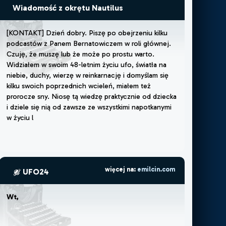
Wiadomość z okrętu Nautilus
[
K
O
N
T
A
K
T
]
D
z
i
e
ń
d
o
b
r
y
.
P
i
s
z
ę
p
o
o
b
e
j
r
z
e
n
i
u
k
i
l
k
u
p
o
d
c
a
s
t
ó
w
z
P
a
n
e
m
B
e
r
n
a
t
o
w
i
c
z
e
m
w
r
o
l
i
g
ł
ó
w
n
e
j
.
C
z
u
j
ę
,
ż
e
m
u
s
z
ę
l
u
b
ż
e
m
o
ż
e
p
o
p
r
o
s
t
u
w
a
r
t
o
.
W
i
d
z
i
a
ł
e
m
w
s
w
o
i
m
4
8
-
l
e
t
n
i
m
ż
y
c
i
u
u
f
o
,
ś
w
i
a
t
ł
a
n
a
n
i
e
b
i
e
,
d
u
c
h
y
,
w
i
e
r
z
ę
w
r
e
i
n
k
a
r
n
a
c
j
ę
i
d
o
m
y
ś
l
a
m
s
i
ę
k
i
l
k
u
s
w
o
i
c
h
p
o
p
r
z
e
d
n
i
c
h
w
c
i
e
l
e
ń
,
m
i
a
ł
e
m
t
e
ż
p
r
o
r
o
c
z
e
s
n
y
.
N
i
o
s
ę
t
ą
w
i
e
d
z
ę
p
r
a
k
t
y
c
z
n
i
e
o
d
d
z
i
e
c
k
a
i
d
z
i
e
l
e
s
i
ę
n
i
ą
o
d
z
a
w
s
z
e
z
e
w
s
z
y
s
t
k
i
m
i
n
a
p
o
t
k
a
n
y
m
i
w
ż
y
c
i
u
l
u
d
ź
m
i
(
c
z
ę
s
t
o
n
a
r
a
ż
a
j
więcej na:
emilcin.com
UFO24
Wt, 12 maj 2026 11:26
| [KONTAKT