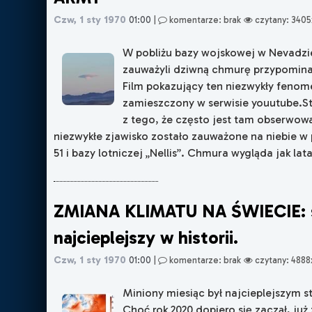
Czw, 1 sty 1970
01:00
|
komentarze: brak
czytany: 3405
W pobliżu bazy wojskowej w Nevadzi
zauważyli dziwną chmurę przypomina
Film pokazujący ten niezwykły fenom
zamieszczony w serwisie youutube.S
z tego, że często jest tam obserwo
niezwykłe zjawisko zostało zauważone na niebie w p
51 i bazy lotniczej „Nellis”. Chmura wygląda jak lata
ZMIANA KLIMATU NA ŚWIECIE: 
najcieplejszy w historii.
Czw, 1 sty 1970
01:00
|
komentarze: brak
czytany: 4888
Miniony miesiąc był najcieplejszym st
Choć rok 2020 dopiero się zaczął, ju