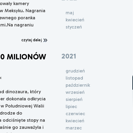
trowały kamery
w Meksyku. Nagrania
maj
pewnego poranka
kwiecień
ami.Na nagraniu
styczeń
czytaj dalej
2021
20 MILIONÓW
grudzień
listopad
x
październik
ad dinozaura, który
wrzesień
der dokonała odkrycia
sierpień
 w Południowej Walii
lipiec
 drodze do
czerwiec
a odciśnięte stopy na
kwiecień
łaśnie go zauważyła i
marzec