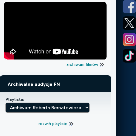
archiwum filmów
Archiwalne audycje FN
Playlista:
rozwiń playlistę